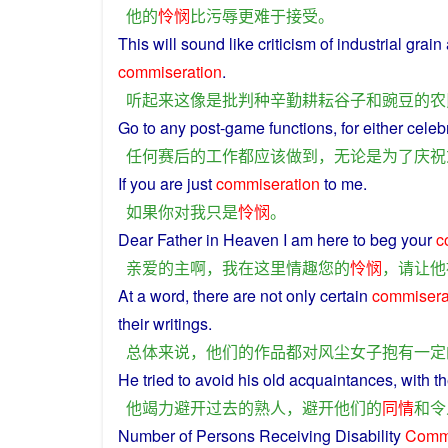
他
的
怜悯
比
污辱
更
难于
接受
。
This
will
sound
like
criticism
of
industrial
grain
commiseration
.
听
起来
这
像
是
批判
种
辛勤
耕耘
谷子
和
豌豆
的
农
Go
to
any
post-game
functions
, for
either
celeb
任何
赛
后
的
工作
都
应该
做到
，
无论
是
为了
庆祝
If
you
are
just
commiseration
to
me
.
如果
你
对
我
只是
怜悯
。
Dear
Father
in
Heaven
I
am
here
to
beg
your
c
亲爱的
主
啊
，
我
在
这里
情趣
您
的
怜悯
，
请
让
他
At a
word
, there
are
not
only
certain
commisera
their
writings
.
总体
来说
，
他们
的
作品
都
对
风尘
女子
抱有
一定
He
tried
to
avoid
his
old
acquaintances
, with
th
他
竭力
避开
过去
的
熟人
，
避开
他们
的
同情
和
令
Number
of
Persons
Receiving
Disability
Commi