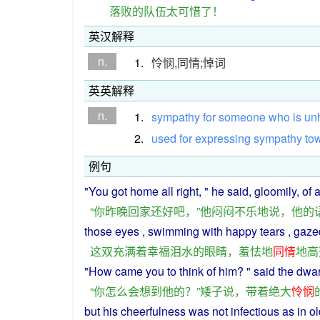
落败的队伍太可惜了！
英汉解释
n.
1.
怜悯,同情;悼词
英英解释
n.
1.
sympathy
for
someone
who
is
un
2.
used
for
expressing
sympathy
to
例句
"
You
got
home
all
right
, "
he
said
,
gloomily
,
of
“
你
昨晚
回家
还好
吧
，”
他
闷闷不乐
地
说
，
他
的
those
eyes
, swimming
with
happy
tears
,
gaze
这
双
充满
着
幸福
泪水
的
眼睛
，
羞怯
地
同情
地
高
"
How
came
you
to
think
of
him
? "
said
the
dwar
“
你
怎么
会
想到
他
的
？”
矮子
说
，
带着
绝
大
怜悯
but
his
cheerfulness
was
not
infectious
as
in
ol