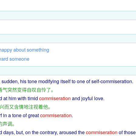
happy
about
something
ward
someone
a
sudden
, his
tone
modifying
itself
to one of self-commiseration.
语气
突然
变得
自
叹
自
怜
了
。
d
at
him
with
timid
commiseration
and
joyful
love.
兴
而
又
含情
地
注视
着
他
。
f
in a
tone
of
great
commiseration
.
的
声调
。
d
days,
but
, on the
contrary
, aroused the
commiseration
of
thos