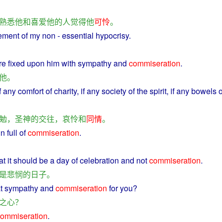
熟悉
他
和
喜爱
他
的
人
觉得
他
可怜
。
rement
of
my
non -
essential
hypocrisy.
re fixed upon
him
with
sympathy
and
commiseration
.
他
。
f
any comfort
of
charity
,
if
any
society
of the
spirit
, if any bowels o
勉
，
圣
神
的
交往
，
哀怜
和
同情
。
in
full
of
commiseration
.
at it should
be
a
day
of
celebration
and
not
commiseration
.
是
悲悯
的
日子
。
at
sympathy
and
commiseration
for
you
?
之心
？
ommiseration
.