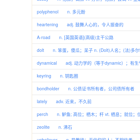
polyphenol n. 多元酚
heartening adj. 鼓舞人心的，令人振奋的
A-road n. [英国英语](高级)主干公路
dolt n. 笨蛋，傻瓜；呆子 n. (Dolt)人名；(法)多
dynamical adj. 动力学的（等于dynamic）；
keyring n. 钥匙圈
bondholder n. 公债证书所有者，公司债所有者
lately adv. 近来，不久前
perch n. 鲈鱼; 高位；栖木；杆 vt. 栖息；就位；位
zeolite n. 沸石
unbeliever n. 异教徒；无信仰的人；不相信者