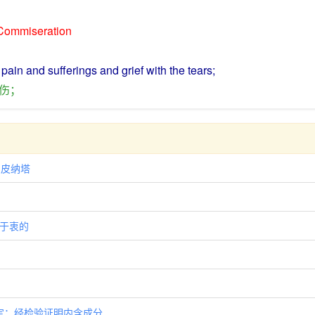
Commiseration
e
pain
and
sufferings
and
grief
with
the
tears
;
伤
；
意)皮纳塔
动于衷的
. 鉴定；经检验证明内含成分