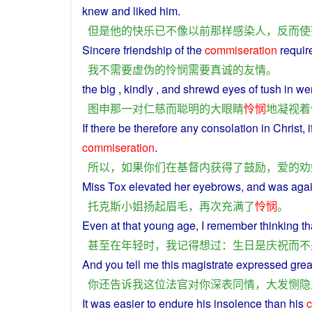
knew
and
liked
him
.
但是
他
的
快乐
已
不
像
以前
那样
感染
人
，
反而
使
Sincere
friendship
of the
commiseration
requi
我
不
需要
虚伪
的
怜悯
需要
真诚
的
友情
。
the
big
,
kindly
,
and
shrewd
eyes
of
tush in we
图
申
那
一对
仁慈
而
聪明
的
大
眼睛
怜悯
地
凝视
着
If
there be
therefore
any consolation
in
Christ
,
i
commiseration
.
所以
，
如果
你们
在
基督
内
获得
了
鼓励
，
爱
的
劝
Miss
Tox elevated her
eyebrows
, and was
aga
托克斯
小姐
扬
起
眉毛
，
再次
充满
了
怜悯
。
Even
at
that
young
age,
I
remember
thinking
th
甚至
在
年轻
时
，
我
记得
想
过
：
生日
是
庆祝
而
不
And
you
tell
me
this
magistrate
expressed gre
你
还
告诉
我
这位
法官
对
你
深
表同情
，
大发
恻隐
It was
easier
to
endure
his
insolence
than
his
c