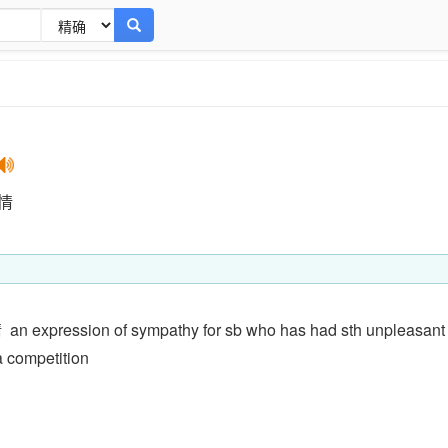
情
情
an expression of sympathy for sb who has had sth unpleasant
a competition