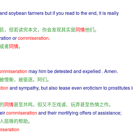
and
soybean
farmers
but
if
you
read
to
the
end
, it
is
really
民
，
但
若
读
完
本文
，
你
会
发现
其实
是
同情
他们
。
ration
or
commiseration
.
或者
同情
。
ommiseration
may
him
be
detested
and
expelled
.
Amen
.
被
憎
衡
，
被
驱逐
。
阿
们
。
tion
and
sympathy
,
but
also
tease
even
eroticism
to
prostitutes 
的
同情
甚至
共鸣
，
但
又
不乏
戏谑
、
玩弄
甚至
色情
之
作
。
eir
commiseration
and
their
mortifying offers
of
assistance
;
人
屈辱
的
帮助
。
seration