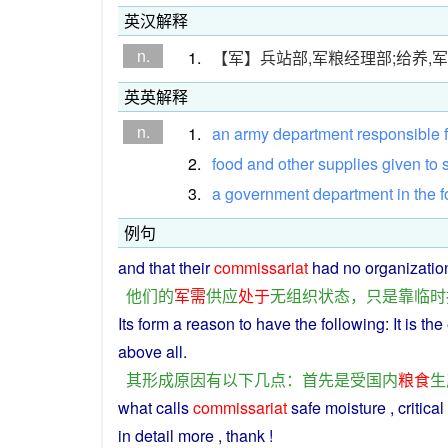
英汉解释
n.
1.
【军】兵站部,军粮经理部;给养,
英英解释
n.
1.
an
army
department
responsible
2.
food
and
other
supplies
given
to
3.
a
government
department
in
the
f
例句
and that
their
commissariat
had
no
organizatio
他们
的
军需
供应
处于
无
组织
状态
，
只是
靠
临时
Its
form
a
reason
to
have
the
following
: It
is
the
above
all.
其
形成
原因
有
以下
几
点
：
首先
是
受
国内
粮食
生
what
calls
commissariat
safe
moisture
,
critical
in
detail
more
,
thank
!