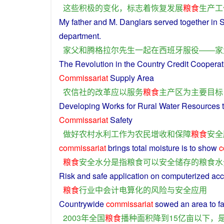
这些
积极
的
变化
，
标志着
恢复
发展
粮食
生产
工
My
father
and
M.
Danglars
served
together
in
S
department
.
家父
和
腾
格拉尔
先生
一起
在
西班牙
服役
——
家
The
Revolution
in
the Country
Credit
Cooperat
Commissariat
Supply
Area
农
信
社
的
改革
应
以
服务
粮食
主
产区
为
主要
目标
Developing
Works
for
Rural
Water Resources 
Commissariat
Safety
做好
农村
水利
工作
为
农民
增收
和
保障
粮食
安全
commissariat
brings total
moisture
is to show
c
粮食
安全
水分
是
指
粮食
可以
安全
储存
的
粮食
水
Risk
and
safe
application
on
computerized
acc
粮食
行业
中
会计
电
算
化
的
风险
与
安全
应用
Countrywide
commissariat
sowed
an
area
to
fa
2003年
全国
粮食
播种面积
降到
15亿
亩
以下
，