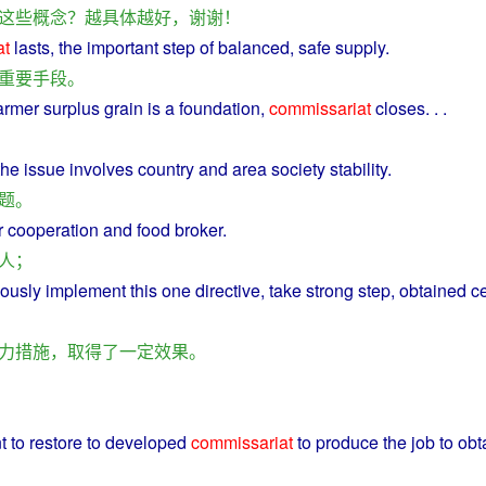
这些
概念
？
越
具体
越
好
，
谢谢
！
at
lasts
, the
important
step
of
balanced
,
safe
supply
.
重要
手段
。
armer
surplus
grain
is
a
foundation
,
commissariat
closes. . .
the
issue
involves
country
and
area
society
stability
.
题
。
r
cooperation
and
food
broker
.
人
；
iously
implement
this
one
directive
,
take
strong
step
,
obtained
ce
力
措施
，
取得
了
一定
效果
。
t
to
restore
to
developed
commissariat
to
produce
the
job
to
obt