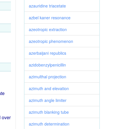
azauridine triacetate
azbel kaner resonance
azeotropic extraction
azeotropic phenomenon
azerbaijani republics
azidobenzylpenicillin
azimulthal projection
azimuth and elevation
ate
azimuth angle limiter
azimuth blanking tube
 over
azimuth determination