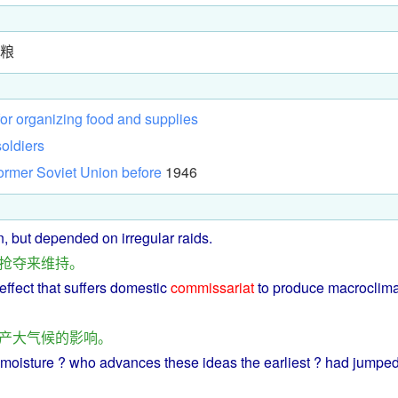
军粮
for
organizing
food
and
supplies
soldiers
ormer
Soviet
Union
before
1946
n
,
but
depended
on irregular raids.
抢夺
来
维持
。
effect
that
suffers
domestic
commissariat
to
produce
macroclim
产
大气候
的
影响
。
moisture
?
who
advances
these
ideas
the
earliest
? had jumped