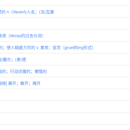
n. (Vacant)人名；(法)瓦康
；衰退（decay的过去分词）
人的；使人精疲力尽的 v. 累垮；惩罚（gruel的ing形式）
匈)戴尔；(柬)德
的；迟钝的；行动迟缓的；懒惰的
 [网络] 展开；散开；摊开