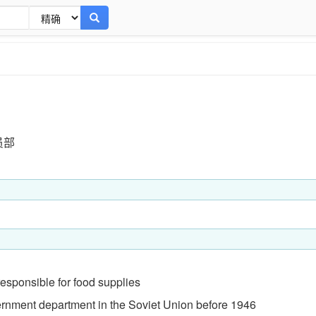
员部
responsible for food supplies
rnment department in the Soviet Union before 1946