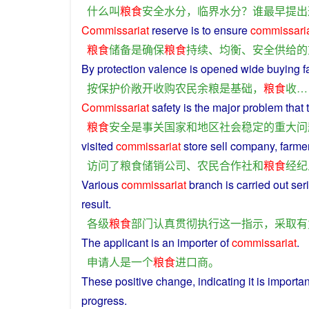
什么
叫
粮食
安全
水分
，
临界
水分
？
谁
最早
提出
Commissariat
reserve
is
to
ensure
commissari
粮食
储备
是
确保
粮食
持续
、
均衡
、
安全
供给
的
By
protection
valence
is
opened wide
buying
f
按
保护价
敞开
收购
农民
余粮
是
基础
，
粮食
收
…
Commissariat
safety
is
the
major
problem
that 
粮食
安全
是
事
关
国家
和
地区
社会
稳定
的
重大
问
visited
commissariat
store
sell
company
,
farme
访问
了
粮食
储
销
公司
、
农民
合作社
和
粮食
经纪
Various
commissariat
branch
is carried out
ser
result
.
各级
粮食
部门
认真
贯彻执行
这
一
指示
，
采取
有
The
applicant
is
an
importer
of
commissariat
.
申请人
是
一个
粮食
进口商
。
These
positive
change
,
indicating
it is
importan
progress
.