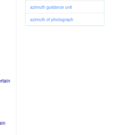
azimuth guidance unit
azimuth of photograph
rtain
ain