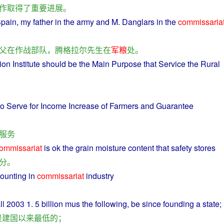
作
取得
了
重要
进展
。
pain
, my
father
in the
army
and
M.
Danglars
in the
commissaria
父
在
作战
部队
，
腾
格拉尔
先生
在
军粮
处
。
ion
Institute should be the
Main
Purpose
that
Service
the
Rural
to
Serve
for Income Increase of
Farmers
and
Guarantee
服务
ommissariat
is ok
the
grain
moisture content that
safety
stores
分
。
ounting
in
commissariat
industry
ll
2003 1. 5 billion
mus
the
following
,
be
since founding
a
state;
是
建国
以来
最低
的
；