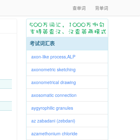
查单词
背单词
考试词汇表
axon-like process,ALP
axonometric sketching
axonometrical drawing
axosomatic connection
aygyrophilic granules
az zabadani (zebdani)
azamethonium chloride