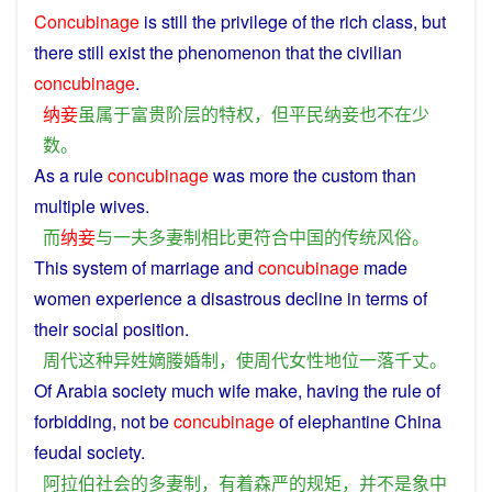
Concubinage
is
still the
privilege
of
the
rich
class
,
but
there still exist the phenomenon that the
civilian
concubinage
.
纳妾
虽
属于
富贵
阶层
的
特权
，
但
平民
纳妾
也
不在少
数
。
As
a rule
concubinage
was
more
the
custom
than
multiple wives.
而
纳妾
与
一夫多妻制
相比
更
符合
中国
的
传统风俗
。
This
system
of
marriage
and
concubinage
made
women
experience
a
disastrous
decline
in terms of
their social
position
.
周
代
这种
异姓
嫡
媵
婚
制
，
使
周
代
女性
地位
一落千丈
。
Of
Arabia
society
much
wife
make
,
having
the
rule
of
forbidding,
not
be
concubinage
of elephantine
China
feudal
society
.
阿拉伯
社会
的
多
妻
制
，
有着
森严
的
规矩
，
并不是
象
中