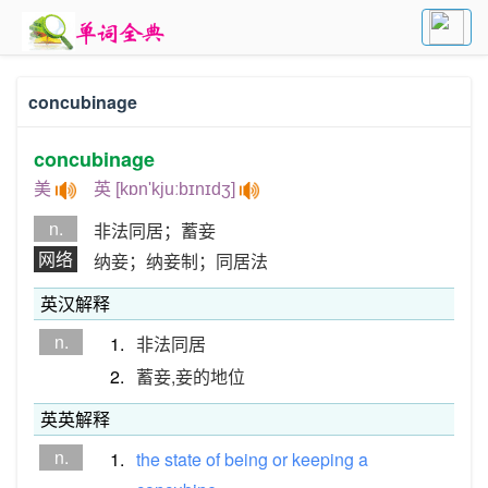
concubinage
concubinage
美
英 [kɒn'kjuːbɪnɪdʒ]
n.
非法同居；蓄妾
网络
纳妾；纳妾制；同居法
英汉解释
n.
1.
非法同居
2.
蓄妾,妾的地位
英英解释
n.
1.
the
state
of
being
or
keeping
a