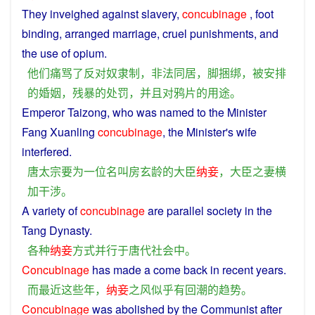
They
inveighed
against
slavery
,
concubinage
,
foot
binding
,
arranged
marriage
,
cruel
punishments
,
and
the
use
of
opium
.
他们
痛骂
了
反对
奴隶制
，
非法
同居
，
脚
捆绑
，
被
安排
的
婚姻
，
残暴
的
处罚
，
并且
对
鸦片
的
用途
。
Emperor Taizong, who was
named
to
the
Minister
Fang
Xuanling
concubinage
, the
Minister
's
wife
interfered
.
唐太宗
要
为
一位
名叫
房玄龄
的
大臣
纳妾
，
大臣
之
妻
横
加
干涉
。
A
variety
of
concubinage
are
parallel
society
in
the
Tang Dynasty.
各种
纳妾
方式
并行
于
唐代
社会
中
。
Concubinage
has
made a
come
back
in
recent
years
.
而
最近
这些
年
，
纳妾
之
风
似乎
有
回潮
的
趋势
。
Concubinage
was
abolished
by the
Communist
after