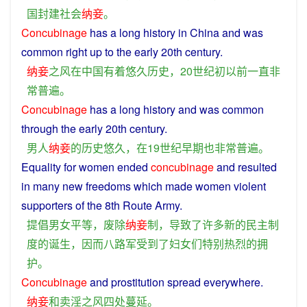
国
封建社会
纳妾
。
Concubinage
has
a
long
history
in
China
and
was
common
right up to the
early
20th
century
.
纳妾
之
风
在
中国
有着
悠久
历史
，20世纪
初
以前
一直
非
常
普遍
。
Concubinage
has
a
long
history
and
was
common
through
the
early
20th
century
.
男人
纳妾
的
历史
悠久
，
在
19世纪
早期
也
非常
普遍
。
Equality
for
women
ended
concubinage
and
resulted
in
many
new
freedoms
which
made
women
violent
supporters
of
the 8th
Route
Army.
提倡
男女平等
，
废除
纳妾
制
，
导致
了
许多
新
的
民主
制
度
的
诞生
，
因而
八路军
受到
了
妇女
们
特别
热烈
的
拥
护
。
Concubinage
and
prostitution
spread
everywhere.
纳妾
和
卖淫
之
风
四处
蔓延
。