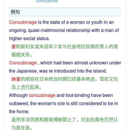
concubine
例句
Concubinage
is
the
state
of
a
woman
or
youth
in an
ongoing, quasi-matrimonial
relationship
with
a
man
of
higher
social
status
.
妾
制
是
妇女
或
未成年
少女
与
社会
地位
较高
的
男人
的
准
婚姻
关系
。
Concubinage
, which
had
been
almost
unknown
under
the
Japanese
, was re introduced
into
the
island
.
纳妾
的
陋俗
在
日本
统治
时期
已经
基本
绝迹
，
现在
又
在
岛
上
流行
起来
。
Although
concubinage
and
foot
-
binding
have
been
outlawed
, the
woman
's
role
is
still
considered
to be in
the
home
.
虽然
非法
同居
和
脚
束缚
被
禁止
了
，
妇女
的
角色
仍然
认
为
是
在家
。