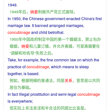
1949.
1949
年
后
，
纳妾
制
被
共产党
正式
废除
。
In
1950, the Chinese
government
enacted
China
's
first
marriage law. It
banned
arranged
marriages,
concubinage
and
child
betrothal
.
1950年
中国
政府
制定
中国
的
第一个
婚姻法
，
禁止
包办
婚姻
，
纳妾
和
儿童
订婚
，
并
允许
离婚
，
可是
离婚
要
在
“
调解
和
劝告
导
”
失败
之后
。
Take,
for
example
, the fine
common
law
on which the
practice
of
concubinage
, which
means
to
sleep
together
,
is
based
.
例如
，
根据
明细
的
普通法
，
同居
关系
，
意思
是
以
共同
居住
为
基础
。
In
fact
illegal
prostitution
and
semi-legal
concubinage
is
everywhere
;
但
实际上
非法
卖淫
和
半
合法
的
同居
比比皆是
。