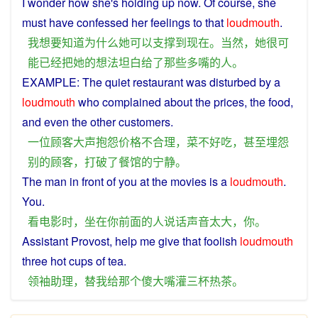
I
wonder
how
she
's
holding
up
now
. Of
course
,
she
must
have
confessed
her
feelings
to
that
loudmouth
.
我
想要
知道
为什么
她
可以
支撑
到
现在
。
当然
，
她
很
可
能
已经
把
她
的
想法
坦白
给
了
那些
多嘴
的
人
。
EXAMPLE: The
quiet
restaurant
was
disturbed
by
a
loudmouth
who
complained
about
the
prices
, the
food
,
and
even
the
other
customers
.
一位
顾客
大声
抱怨
价格
不
合理
，
菜
不
好吃
，
甚至
埋怨
别的
顾客
，
打破
了
餐馆
的
宁静
。
The
man
in
front
of
you
at
the
movies
is
a
loudmouth
.
You
.
看
电影
时
，
坐
在
你
前面
的
人
说话
声音
太
大
，
你
。
Assistant
Provost,
help
me
give
that
foolish
loudmouth
three
hot
cups
of
tea
.
领袖
助理
，
替
我
给
那个
傻
大
嘴
灌
三
杯
热茶
。