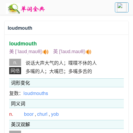
loudmouth
loudmouth
美 [ˈlaʊdˌmaʊθ]
英 ['laʊd.maʊθ]
n.
说话大声大气的人；喋喋不休的人
网络
多嘴的人；大嘴巴；多嘴多舌的
词形变化
复数：
loudmouths
同义词
n.
boor
,
churl
,
yob
英汉双解