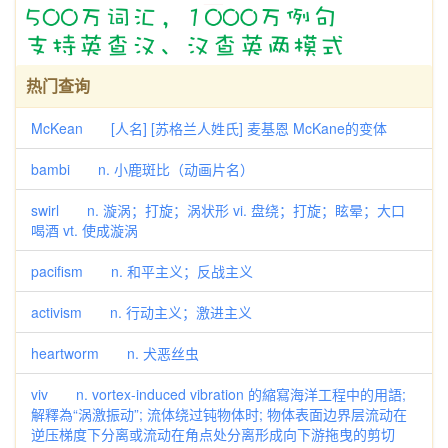
热门查询
McKean [人名] [苏格兰人姓氏] 麦基恩 McKane的变体
bambi n. 小鹿斑比（动画片名）
swirl n. 漩涡；打旋；涡状形 vi. 盘绕；打旋；眩晕；大口
喝酒 vt. 使成漩涡
pacifism n. 和平主义；反战主义
activism n. 行动主义；激进主义
heartworm n. 犬恶丝虫
viv n. vortex-induced vibration 的縮寫海洋工程中的用語;
解釋為“涡激振动”; 流体绕过钝物体时; 物体表面边界层流动在
逆压梯度下分离或流动在角点处分离形成向下游拖曳的剪切