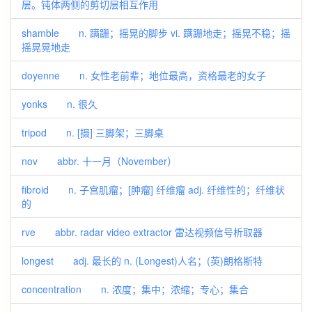
层。钝体两侧的剪切层相互作用
shamble n. 蹒跚；摇晃的脚步 vi. 蹒跚地走；摇晃不稳；摇
摇晃晃地走
doyenne n. 女性老前辈；地位最高，资格最老的女子
yonks n. 很久
tripod n. [摄] 三脚架；三脚桌
nov abbr. 十一月（November）
fibroid n. 子宫肌瘤；[肿瘤] 纤维瘤 adj. 纤维性的；纤维状
的
rve abbr. radar video extractor 雷达视频信号析取器
longest adj. 最长的 n. (Longest)人名；(英)朗格斯特
concentration n. 浓度；集中；浓缩；专心；集合