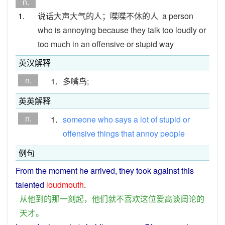
n.
1.
说话大声大气的人；喋喋不休的人
a person
who is annoying because they talk too loudly or
too much in an offensive or stupid way
英汉解释
n.
1.
多嘴鸟;
英英解释
n.
1.
someone
who
says
a
lot
of
stupid
or
offensive
things
that
annoy
people
例句
From
the
moment
he
arrived
,
they
took
against
this
talented
loudmouth
.
从
他
到
的
那
一刻
起
，
他们
就
不
喜欢
这位
爱
高谈阔论
的
天才
。