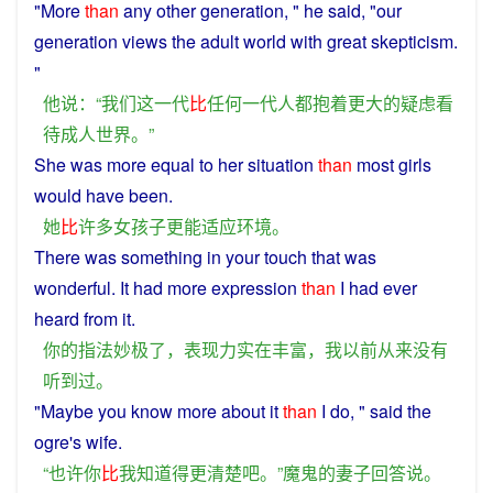
"
More
than
any
other
generation
, "
he
said
, "
our
generation
views
the
adult
world
with
great
skepticism
.
"
他
说
：“
我们
这
一代
比
任何
一代
人
都
抱
着
更
大
的
疑虑
看
待
成人
世界
。”
She
was
more
equal
to
her
situation
than
most
girls
would
have been.
她
比
许多
女孩子
更
能
适应
环境
。
There
was
something in
your
touch
that
was
wonderful
. It
had
more
expression
than
I
had
ever
heard
from it.
你
的
指法
妙极
了
，
表现力
实在
丰富
，
我
以前
从来
没有
听到
过
。
"
Maybe
you
know
more
about
it
than
I
do, "
said
the
ogre
's
wife
.
“
也许
你
比
我
知道
得
更
清楚
吧
。”
魔鬼
的
妻子
回答
说
。