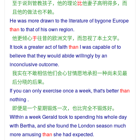
至于
说到
管教
孩子
，
他
的
理论
比
他
妻子高明
得
多
，
而
且
他
的
做法
也
不赖
。
He
was
more
drawn
to the
literature
of
bygone
Europe
than
to that of his own region.
他
更
倾心
于
往昔
的
欧洲
文学
，
而
忽视
了
本土
文学
。
It
took
a
greater act of
faith
than
I
was
capable of to
believe
that
they
would
abide
willingly
by
an
inconclusive
outcome
.
我
实在
不敢
相信
他们
会
心甘情愿
地
承担
一种
尚未见
最
后
分晓
的
后果
。
If
you can only
exercise
once
a
week
, that's
better
than
nothing .
即便
是
一个
星期
锻炼
一次
，
也
比
完全
不
锻炼
好
。
Within
a
week
Gerald
took
to
spending his whole
day
with
Bertha
,
and
she
found
the
London
season
much
more
amusing
than
she
had
expected
.