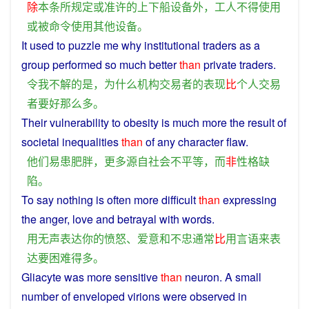
除
本
条
所
规定
或
准许
的
上下
船
设备
外
，
工人
不得
使用
或
被
命令
使用
其他
设备
。
It used to
puzzle
me
why
institutional
traders
as a
group
performed
so
much
better
than
private
traders
.
令
我
不解
的
是
，
为什么
机构
交易
者
的
表现
比
个人
交易
者
要好
那么
多
。
Their
vulnerability
to
obesity
is much more the result of
societal
inequalities
than
of any
character
flaw
.
他们
易
患
肥胖
，
更多
源自
社会
不平等
，
而
非
性格
缺
陷
。
To
say
nothing
is
often
more
difficult
than
expressing
the
anger
,
love
and
betrayal
with
words
.
用
无声
表达
你
的
愤怒
、
爱
意
和
不
忠
通常
比
用
言语
来
表
达
要
困难
得
多
。
Gliacyte was more sensitive
than
neuron
. A small
number
of
enveloped
virions were
observed
in