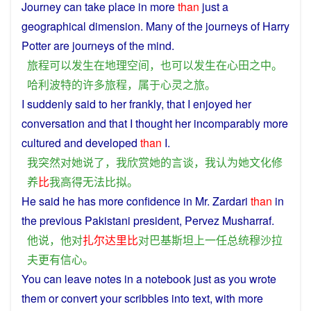
Journey
can
take
place
in
more
than
just
a
geographical
dimension.
Many
of
the
journeys
of
Harry
Potter are journeys of the
mind
.
旅程
可以
发生
在
地理
空间
，
也
可以
发生
在
心田
之中
。
哈利波特
的
许多
旅程
，
属于
心灵
之旅
。
I
suddenly
said
to
her
frankly, that
I
enjoyed
her
conversation
and that I
thought
her incomparably more
cultured
and
developed
than
I.
我
突然
对
她
说
了
，
我
欣赏
她
的
言谈
，
我
认为
她
文化修
养
比
我
高
得
无法
比拟
。
He
said
he
has
more
confidence
in
Mr. Zardari
than
in
the
previous
Pakistani
president
, Pervez Musharraf.
他
说
，
他
对
扎尔达里比
对
巴基斯坦
上一
任总统穆沙拉
夫
更
有
信心
。
You
can
leave
notes
in
a
notebook
just
as
you
wrote
them or
convert
your scribbles
into
text
, with
more