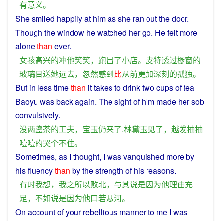
有
意义
。
She
smiled
happily
at
him
as
she
ran
out
the
door
.
Though the
window
he
watched
her
go
.
He
felt
more
alone
than
ever
.
女孩
高兴
的
冲
他
笑笑
，
跑
出
了
小店
。
皮特
透过
橱窗
的
玻璃
目送
她
远
去
，
忽然
感到
比
从前
更加
深刻
的
孤独
。
But
in
less
time
than
it
takes
to
drink
two
cups
of
tea
Baoyu
was
back
again
. The
sight
of him made her
sob
convulsively.
没
两
盏
茶
的
工夫
，
宝玉
仍
来
了
.
林黛玉
见
了
，
越发
抽
抽
噎
噎
的
哭
个
不住
。
Sometimes
,
as
I
thought
,
I
was
vanquished
more by
his
fluency
than
by the
strength
of his
reasons
.
有时
我
想
，
我
之所以
败北
，
与其
说
是
因为
他
理由
充
足
，
不如
说
是
因为
他
口若悬河
。
On
account of
your
rebellious
manner to me
I
was