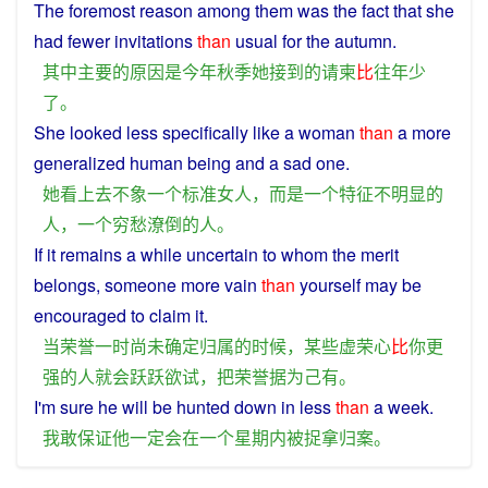
The
foremost
reason
among
them
was
the fact that
she
had
fewer
invitations
than
usual
for the
autumn
.
其中
主要
的
原因
是
今年
秋季
她
接到
的
请柬
比
往年
少
了
。
She
looked
less
specifically
like
a
woman
than
a
more
generalized
human
being
and
a
sad one.
她
看上去
不
象
一个
标准
女人
，
而是
一个
特征
不
明显
的
人
，
一个
穷愁
潦倒
的
人
。
If it remains
a
while
uncertain
to whom the
merit
belongs
,
someone
more
vain
than
yourself
may
be
encouraged to
claim
it.
当
荣誉
一时
尚未
确定
归属
的
时候
，
某些
虚荣心
比
你
更
强
的
人
就
会
跃跃欲试
，
把
荣誉
据为己有
。
I
'm
sure
he
will
be
hunted down
in
less
than
a
week
.
我
敢
保证
他
一定
会
在
一个
星期
内
被
捉拿归案
。