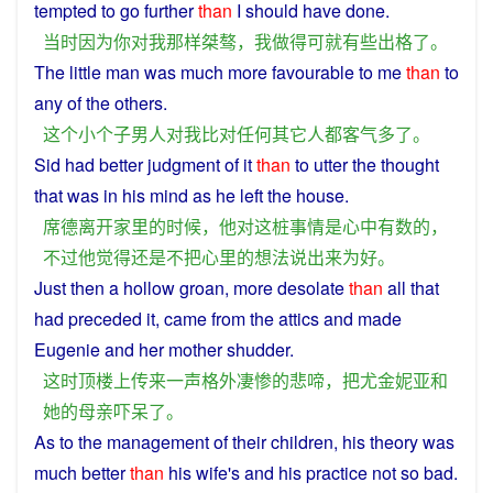
tempted to go further
than
I
should
have
done
.
当时
因为
你
对
我
那样
桀骜
，
我
做
得
可
就
有些
出格
了
。
The
little
man
was
much more
favourable
to me
than
to
any of the others.
这个
小个子
男人
对
我
比
对
任何
其它
人
都
客气
多
了
。
Sid
had
better
judgment
of
it
than
to
utter
the
thought
that
was
in his
mind
as
he
left
the
house
.
席德
离开
家里
的
时候
，
他
对
这
桩
事情
是
心中有数
的
，
不过
他
觉得
还
是
不
把
心里
的
想法
说
出来
为
好
。
Just
then
a
hollow
groan
,
more
desolate
than
all that
had preceded it,
came
from the
attics
and
made
Eugenie
and
her
mother
shudder
.
这时
顶
楼上
传来
一
声
格外
凄惨
的
悲
啼
，
把
尤金妮亚
和
她
的
母亲
吓
呆
了
。
As
to the
management
of their
children
,
his
theory
was
much
better
than
his
wife
's
and
his
practice
not so
bad
.