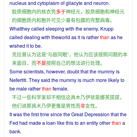
nucleus
and
cytoplasm
of gliacyte
and
neuron
.
胶质
细胞
内
的
核
衣
壳
多于
神经元
，
胶质
细胞
和
神经元
的
细胞质
内
和
胞
外
可见
少量
有
包膜
的
完整
病毒
。
Whatthey called
sleeping
with
the
enemy
, Krupp
called
dealing
with theworld
as
it
is
rather
than
as
he
wished
it to
be
.
克拉普
认为
这
是
“
与
敌
同
眠
”，
他
认为
应该
按照
问题
的
本
来面目
，
而
不是
按照
自己
的
想法
进行
处理
。
Some
scientists
,
however
,
doubt
that the
mummy
is
Nefertiti. They said the mummy
is
much
more
likely
to
be
male
rather
than
female
.
不过
一些
科学家
却
不
相信
这
具
木乃伊
就是
娜
芙
提
提
，
他们
说
那
具
木乃伊
更
像
是
男性
而
非
女性
。
It
was
the
first
time
since
the Great
Depression
that
the
Fed had made
a
loan
like
this
to
an
entity
other
than
a
bank
.