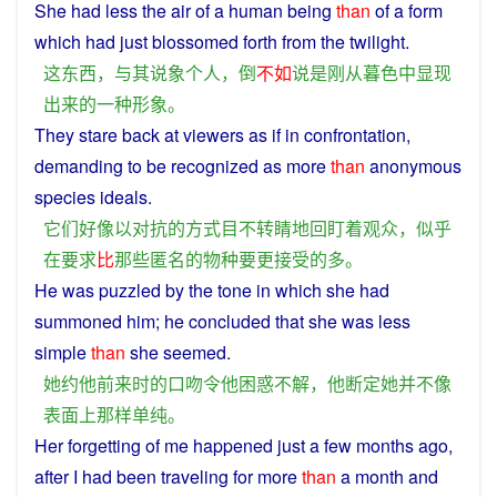
She had less the air
of
a
human
being
than
of
a
form
which
had
just
blossomed
forth
from
the
twilight
.
这
东西
，
与其
说
象
个人
，
倒
不如
说
是
刚
从
暮色
中
显现
出来
的
一种
形象
。
They
stare
back
at
viewers
as
if
in
confrontation
,
demanding
to
be recognized as
more
than
anonymous
species
ideals.
它们
好像
以
对抗
的
方式
目不转睛
地
回
盯
着
观众
，
似乎
在
要求
比
那些
匿名
的
物种
要
更
接受
的
多
。
He
was
puzzled
by
the
tone
in which
she
had
summoned
him
; he
concluded
that
she
was less
simple
than
she
seemed
.
她
约
他
前来
时
的
口吻
令
他
困惑不解
，
他
断定
她
并不
像
表面
上
那样
单纯
。
Her
forgetting
of
me
happened
just
a
few
months
ago
,
after
I
had
been
traveling
for more
than
a
month
and