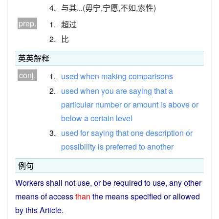
4.
与其...(毋宁,宁愿,不如,索性)
prep.
1.
超过
2.
比
英英解释
conj.
1.
used
when
making
comparisons
2.
used
when
you
are
saying
that
a
particular
number
or
amount
is
above
or
below
a
certain
level
3.
used
for
saying
that
one
description
or
possibility
is
preferred
to
another
例句
Workers
shall
not
use
,
or
be
required
to
use
, any
other
means
of
access
than
the
means
specified
or
allowed
by
this
Article
.