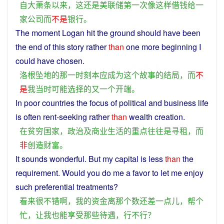
自大
萧条
以来
，
这
还
是
美联储
第一
次
像
这样
借钱
给
一
家
公司
而
不是
银行
。
The
moment
Logan
hit the
ground
should
have
been
the
end
of
this
story
rather
than
one
more
beginning
I
could
have
chosen
.
洛根
坠地
的
那
一
时刻
本
应
成为
这个
故事
的
结局
，
而
不
是
我
当时
可能
选择
的
又
一个
开端
。
In
poor
countries
the
focus
of
political
and
business
life
is
often
rent
-seeking
rather
than
wealth
creation
.
在
贫穷
国家
，
政治
及
商业
生活
的
重点
往往
是
寻租
，
而
非
创造
财富
。
It
sounds
wonderful
. But my
capital
is
less
than
the
requirement.
Would
you
do
me
a
favor
to
let
me
enjoy
such preferential
treatments
?
看来
很
不错
啊
，
我
的
资金
离
那个
数
还
差
一点儿
，
帮
个
忙
，
让
我
也能
享受
那些
待遇
，
行
不行
？