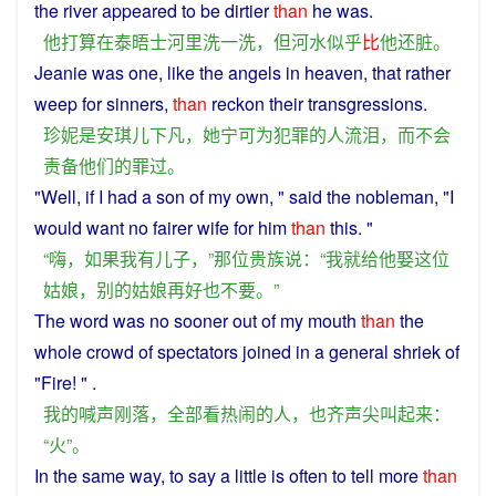
the
river
appeared
to be
dirtier
than
he
was
.
他
打算
在
泰晤士河
里
洗
一
洗
，
但
河水
似乎
比
他
还
脏
。
Jeanie
was
one
, like
the
angels in
heaven
, that
rather
weep
for
sinners
,
than
reckon
their
transgressions
.
珍妮
是
安琪儿
下凡
，
她
宁可
为
犯罪
的
人
流泪
，
而
不会
责备
他们
的
罪过
。
"
Well
,
if
I
had
a
son
of my own, "
said
the
nobleman
, "
I
would
want
no
fairer
wife
for
him
than
this. "
“
嗨
，
如果
我
有
儿子
，”
那
位
贵族
说
：“
我
就
给
他
娶
这位
姑娘
，
别的
姑娘
再
好
也
不要
。”
The
word
was no
sooner
out of
my
mouth
than
the
whole
crowd
of
spectators
joined
in a general
shriek
of
"
Fire
! " .
我
的
喊声
刚
落
，
全部
看
热闹
的
人
，
也
齐声
尖叫起来
：
“
火
”。
In the
same
way, to
say
a
little
is
often
to
tell
more
than