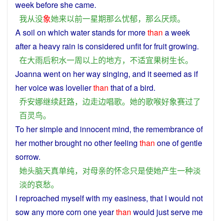
week
before
she
came
.
我
从没
象
她
来
以前
一
星期
那么
忧郁
，
那么
厌烦
。
A
soil
on
which
water
stands for
more
than
a
week
after
a heavy rain is
considered
unfit
for
fruit
growing
.
在
大雨
后
积水
一
周
以上
的
地方
，
不
适宜
果树
生长
。
Joanna
went
on
her
way
singing
, and it
seemed
as if
her
voice
was
lovelier
than
that
of
a
bird.
乔安娜
继续
赶路
，
边
走
边
唱歌
。
她
的
歌喉
好
象
赛
过
了
百灵鸟
。
To
her
simple
and
innocent
mind
, the
remembrance
of
her
mother
brought
no other feeling
than
one
of
gentle
sorrow
.
她
头脑
天真
单纯
，
对
母亲
的
怀念
只是
使
她
产生
一种
淡
淡
的
哀愁
。
I
reproached
myself
with my
easiness
, that I
would
not
sow
any
more
corn
one
year
than
would
just
serve me