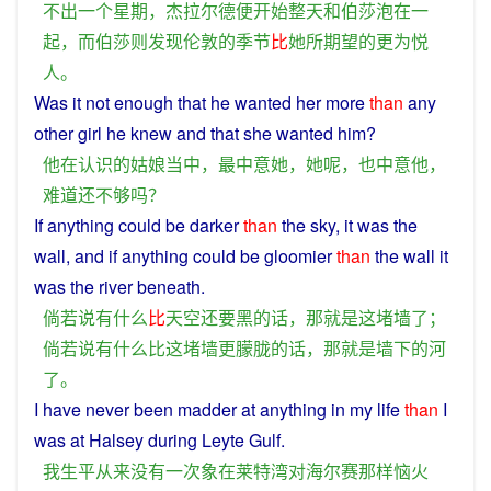
不
出
一个
星期
，
杰拉尔德
便
开始
整天
和
伯莎
泡
在
一
起
，
而
伯莎
则
发现
伦敦
的
季节
比
她
所
期望
的
更为
悦
人
。
Was
it not
enough
that
he
wanted
her
more
than
any
other
girl
he
knew
and
that
she
wanted
him
?
他
在
认识
的
姑娘
当中
，
最
中意
她
，
她
呢
，
也
中意
他
，
难道
还
不够
吗？
If
anything
could
be
darker
than
the
sky
,
it
was
the
wall
, and
if
anything could be
gloomier
than
the wall it
was the
river
beneath
.
倘若
说
有
什么
比
天空
还
要
黑
的话
，
那
就是
这
堵
墙
了
；
倘若
说
有
什么
比
这
堵
墙
更
朦胧
的话
，
那
就是
墙
下
的
河
了
。
I
have
never
been
madder
at anything
in
my
life
than
I
was at Halsey during Leyte
Gulf
.
我
生平
从来
没有
一次象
在
莱特
湾
对
海尔
赛
那样
恼火