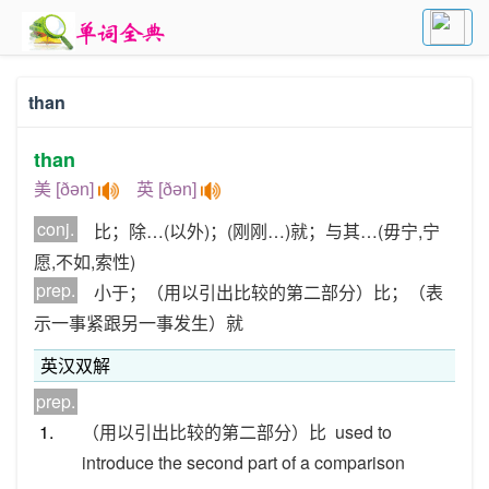
than
than
美 [ðən]
英 [ðən]
conj.
比；除…(以外)；(刚刚…)就；与其…(毋宁,宁
愿,不如,索性)
prep.
小于；（用以引出比较的第二部分）比；（表
示一事紧跟另一事发生）就
英汉双解
prep.
1.
（用以引出比较的第二部分）比
used to
introduce the second part of a comparison