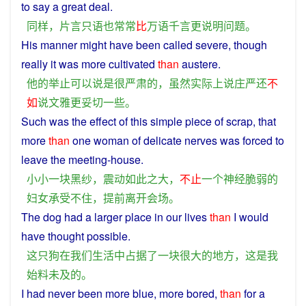
to say
a
great deal.
同样
，
片言只语
也
常常
比
万
语
千
言
更
说明
问题
。
His
manner
might
have
been
called
severe
,
though
really
it
was
more
cultivated
than
austere
.
他
的
举止
可以
说
是
很
严肃
的
，
虽然
实际上
说
庄严
还
不
如
说
文雅
更
妥
切
一些
。
Such
was the effect
of
this simple
piece
of
scrap
, that
more
than
one
woman
of
delicate
nerves
was
forced
to
leave
the
meeting
-house.
小小
一块
黑纱
，
震动
如此
之
大
，
不止
一个
神经
脆弱
的
妇女
承受
不住
，
提前
离开
会场
。
The
dog
had
a
larger
place
in
our
lives
than
I
would
have thought
possible
.
这
只
狗
在
我们
生活
中
占据
了
一块
很
大
的
地方
，
这
是
我
始料
未及
的
。
I
had
never
been more
blue
, more
bored
,
than
for
a