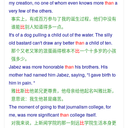
my
creation
,
no
one of
whom
even
knows
more
than
a
very
few of the
others
.
事实上
，
有成
百万
参与
了
我
的
诞生
过程
，
他们
中
没有
谁
能
比
别人
知道
得
多
一点
。
It's of
a
dog pulling
a
child
out of
the
water. The
silly
old
bastard
can't
draw
any better
than
a
child
of
ten
.
那个
又
老
又
笨
的
混蛋
画
得
根本
不
比
一个
十多
岁
的
小孩
强
多少
。
Jabez
was
more
honorable
than
his
brothers
. His
mother
had named
him
Jabez,
saying
, "
I
gave
birth
to
him
in
pain
. "
雅
比
斯
比
他
弟兄
更
尊贵
，
他
母亲
给
他
起
名叫
雅比斯
，
意思
说
：
我
生
他
甚
是
痛苦
。
The
moment
of going to
that
journalism
college
,
for
me
,
was
more
significant
than
college
itself
.
对
我
来说
，
上
新闻
学院
的
那
一刻
远
比
学院
生活
本身
更