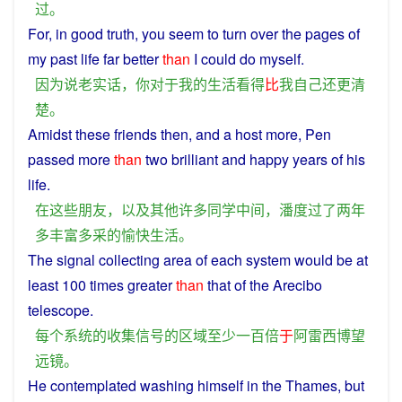
过
。
For
, in good
truth
,
you
seem to turn over the pages
of
my
past
life
far
better
than
I
could
do
myself
.
因为
说
老
实话
，
你
对于
我
的
生活
看
得
比
我
自己
还
更
清
楚
。
Amidst
these
friends
then,
and
a host more, Pen
passed
more
than
two
brilliant
and
happy
years
of
his
life
.
在
这些
朋友
，
以及
其他
许多
同学
中间
，
潘
度过
了
两
年
多
丰富多采
的
愉快
生活
。
The
signal
collecting
area
of
each
system
would be at
least 100
times
greater
than
that of the
Arecibo
telescope
.
每个
系统
的
收集
信号
的
区域
至少
一百
倍
于
阿雷西博
望
远镜
。
He
contemplated
washing
himself
in
the
Thames
,
but