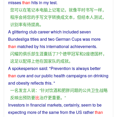
misses
than
hits in my
test
.
您
可以
在
笔记本
电脑
上
记
笔记
，
就
像
平时
书写
一样
，
程序
会
将
您
的
手写
文字
转换
成
文本
，
但
经
本人
测试
，
识别
率
有待
提高
。
A
glittering
club
career
which
included
seven
Bundesliga
titles
and
two
German
Cups
was
more
than
matched
by
his
international
achievements
.
闪耀
的
俱乐部
生涯
囊括
了
7
个
德甲
冠军
和
2
座
德国
杯
，
这
足以
配
得
上
他
在
国家队
的
成就
。
A
spokesperson
said
: "
Prevention
is always
better
than
cure
and
our
public
health
campaigns
on
drinking
and
obesity
reflects
this. "
一名
发言人
说
：“
针对
饮酒
和
肥胖
问题
的
公共
卫生
战略
反映
出
预防
要
比
治疗
更
重要
。”
Investors
in financial markets,
certainly
,
seem
to be
expecting
more
of
the
same from the US
rather
than