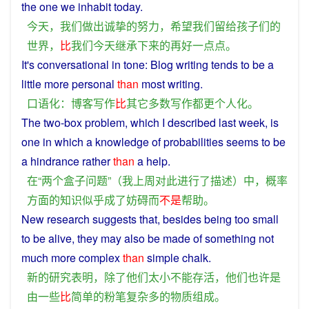
the
one
we inhabit
today
.
今天
，
我们
做出
诚挚
的
努力
，
希望
我们
留给
孩子们
的
世界
，
比
我们
今天
继承
下来
的
再
好
一点点
。
It's
conversational
in tone:
Blog
writing
tends
to be a
little
more
personal
than
most
writing
.
口语
化
：
博客
写作
比
其它
多数
写作
都
更
个人
化
。
The
two
-
box
problem
, which
I
described
last
week
, is
one
in
which
a
knowledge
of
probabilities
seems
to
be
a
hindrance
rather
than
a
help
.
在
“
两个
盒子
问题
”（
我
上周
对
此
进行
了
描述
）
中
，
概率
方面
的
知识
似乎
成
了
妨碍
而
不是
帮助
。
New
research
suggests
that,
besides
being
too
small
to
be
alive
,
they
may
also be
made
of
something
not
much
more
complex
than
simple
chalk
.
新
的
研究
表明
，
除了
他们
太
小
不能
存活
，
他们
也许
是
由
一些
比
简单
的
粉笔
复杂
多
的
物质
组成
。