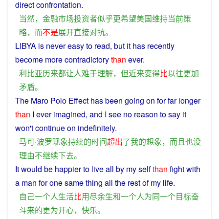
direct
confrontation
.
当然
，
金融市场
投资者
似乎
更
希望
美国
维持
当前
策
略
，
而
不是
展开
直接
对抗
。
LIBYA
is never easy
to
read
,
but
it
has
recently
become
more
contradictory
than
ever
.
利比亚
历来
都
让
人
难于
理解
，
但
近来
变得
比
以往
更加
矛盾
。
The
Maro Polo
Effect
has
been going on for far
longer
than
I
ever
imagined
,
and
I
see
no
reason
to say it
won't
continue
on
indefinitely
.
马可·波罗
现象
持续
的
时间
超出
了
我
的
想象
，
而且
也
没
理由
不
继续
下去
。
It would be
happier
to
live
all by my
self
than
fight
with
a
man
for one
same
thing all the
rest
of
my
life
.
自己
一
个人
生活
比
用尽
余生
和
一
个
人为
同
一个
目标
奋
斗
来
的
更为
开心
，
快乐
。