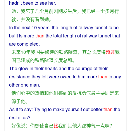
hadn't been to
see
her
.
她
，
我
忘
了
几个
月
前
刚刚
发生
后
，
我
已经
一个多
月
行
驶
，
并
没有
看到
她
。
In
the
next
10
years
, the
length
of
railway
tunnel
to
be
built
is
more
than
the
total
length
of
railway
tunnel
that
are
completed
.
未来
10
年
我国
要
修建
的
铁路
隧道
，
其
总
长度
将
超过
我
国
已
建成
的
铁路
隧道
长度
总和
。
The
glow
in
their
hearts
and
the
courage
of
their
resistance
they
felt
were
owed
to
him
more
than
to any
other one man.
他们
心中
的
热情
和
他们
感到
的
反抗
勇气
最
主要
即
是
来
源于
他
。
As
if
to
say
:
Trying
to
make
yourself
out better
than
the
rest
of
us
?
好像
说
：
你
想
使
自己
比
我们
其他
人
都
神气
一点
啊
？