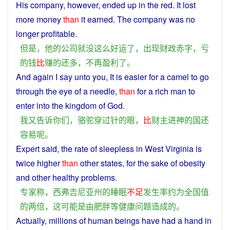
His
company
,
however
, ended
up
in
the
red
. It
lost
more
money
than
it
earned
. The
company
was
no
longer
profitable
.
但是
，
他
的
公司
就
没
这么
好运
了
，
出现
财政
赤字
，
亏
的
钱
比
赚
的
还
多
，
不再
盈利
了
。
And
again
I
say
unto
you
, It
is
easier
for a
camel
to go
through
the
eye
of
a
needle
,
than
for a rich man to
enter into the
kingdom
of
God
.
我
又
告诉
你们
，
骆驼
穿过
针
的
眼
，
比
财主
进
神
的
国
还
容易
呢
。
Expert
said
, the
rate
of
sleepless
in
West
Virginia
is
twice
higher
than
other
states,
for
the sake of
obesity
and other
healthy
problems
.
专家
称
，
西
弗吉尼亚州
的
睡眠
不足
发生
率
约
为
全国
值
的
两倍
，
这
可能
是
由
肥胖
等
健康
问题
造成
的
。
Actually,
millions
of
human beings
have
had
a
hand
in