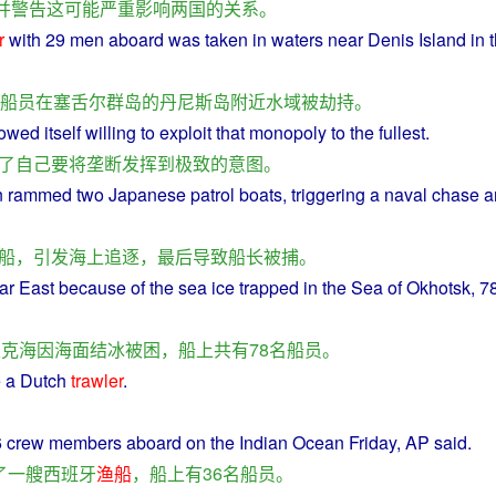
并
警告
这
可能
严重
影响
两国
的
关系
。
r
with
29
men
aboard
was
taken
in
waters
near
Denis
Island
in
t
船员
在
塞舌尔群岛
的
丹尼斯
岛
附近
水域
被
劫持
。
owed
itself
willing
to
exploit
that
monopoly
to the
fullest
.
了
自己
要
将
垄断
发挥
到
极致
的
意图
。
n
rammed
two
Japanese
patrol
boats
,
triggering
a
naval
chase
a
船
，
引发
海上
追逐
，
最后
导致
船长
被捕
。
ar East
because
of the
sea
ice
trapped
in
the
Sea
of Okhotsk, 7
次克海
因
海面
结冰
被困
，
船上
共有
78
名
船员
。
e
a
Dutch
trawler
.
6
crew
members
aboard
on
the
Indian
Ocean
Friday,
AP
said
.
了
一
艘
西班牙
渔船
，
船
上
有
36
名
船员
。