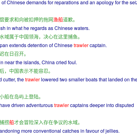
n
of
Chinese
demands
for
reparations
and
an
apology
for the
sei
偿
要求
和
向
被
扣押
的
拖网
渔船
道歉
。
ish
in
what
he
regards
as
Chinese
waters
.
水域
属于
中国
领海
，
决心
在
这里
捕鱼
。
pan
extends
detention
of
Chinese
trawler
captain.
迟
在
日
召开
。
in
near
the
islands
,
China
cried
foul.
后
，
中国
表示
不能
容忍
。
d
cutter, the
trawler
lowered
two
smaller
boats
that
landed
on
th
小船
在
岛屿
上
登陆
。
have
driven
adventurous
trawler
captains
deeper
into
disputed
捕捞
船
才
会
冒险
深入
存在
争议
的
水域
。
andoning
more
conventional
catches
in favour
of
jellies
.