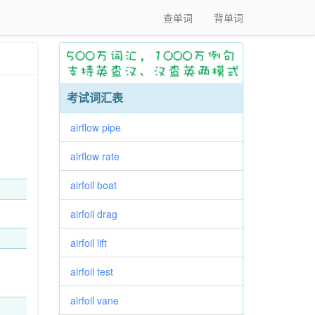
查单词
背单词
考试词汇表
airflow pipe
airflow rate
airfoil boat
airfoil drag
airfoil lift
airfoil test
airfoil vane