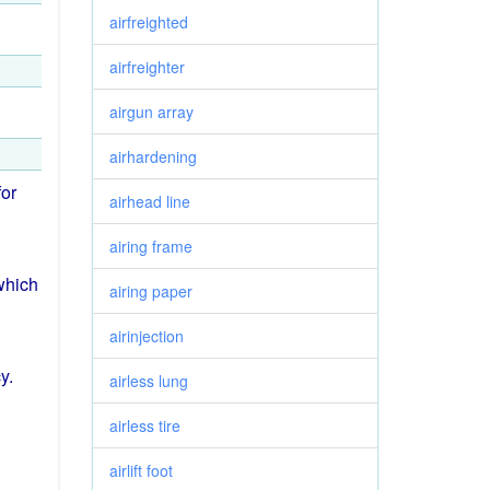
airfreighted
airfreighter
airgun array
airhardening
for
airhead line
airing frame
which
airing paper
airinjection
cy
.
airless lung
airless tire
airlift foot