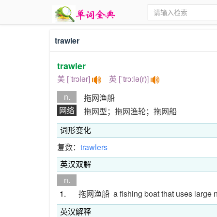
trawler
trawler
美 [ˈtrɔlər]
英 [ˈtrɔːlə(r)]
n.
拖网渔船
网络
拖网型；拖网渔轮；拖网船
词形变化
复数：
trawlers
英汉双解
n.
1.
拖网渔船
a fishing boat that uses large 
英汉解释