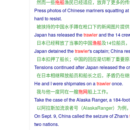
然而
一些
拖船
渔民
已经
适应
，
放弃
了
更多
的
传
Press
photos
of
Chinese
mariners
squatting
at
hard
to
resist
.
被
挟持
的
中国
水手
蹲
在
枪口
下
的
新闻
图片
提供
Japan
has
released
the
trawler
and
the 14
cre
日本
已经
释放
了
当事
的
中国
渔船
及
14
位
船员
，
Japan
detained
the
trawler
's
captain
;
China
re
日本
扣押
了
船长
；
中国
的
回应
是
切断
了
重要
原
Tensions
continued
after
Japan
released
the
c
在
日本
相继
释放
船员
和
船长
之后
，
矛盾
仍
在
继
He
and
I
were
shipmates
on
a
trawler
once
.
我
与
他
一度
同
在
一
艘
拖网
船
上
工作
。
Take the
case
of
the
Alaska
Ranger
,
a
184-foo
以
阿拉斯加
流浪
者
号
（
AlaskaRanger
）
为
例
On
Sept. 9, China called the seizure
of
Zhan's
two
nations
.