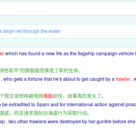
a
large
net
through
the
water
er
which
has found
a
new
life
as
the flagship campaign
vehicle
绿色
和平
”
的
旗
舰船
而
焕发
了
新
的
生命
。
, who gets
a
fortune that
he
's about to
get
caught
by
a
trawler
, 
个
预言
说
他
将
被
拖网
渔船
捉住
，
结果
真
的
发生
了
。
o be
extradited
to Spain
and
for
international
action
against
pira
强盗
，
而且
请求
国际
对
海盗
行为
采取
行动
。
hip
.
two
other
trawlers
were
destroyed
by
her gunfire
before
she