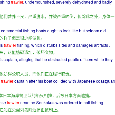
ishing
trawler
,
undernourished
,
severely
dehydrated and badly
他们
营养不良
，
严重
脱水
，
并
被
严重
晒
伤
，
但
除此之外
，
身体
一
commercial
fishing
boats
ought
to
look
like
but
seldom
did
.
的
样子
但是
很少
能
做到
。
is
trawler
fishing
,
which
disturbs
sites
and
damages
artifacts
.
鱼
，
这
能
妨碍
遗址
，
破坏
文物
。
's
captain
, alleging
that
he
obstructed
public
officers
while
they
他
妨碍
公职
人员
，
而
他们
正在
履行
职责
。
e
trawler
captain after
his
boat
collided
with Japanese
coastguar
本日本
海岸
警卫
队
的
船只
相撞
，
后
被
日本
方面
逮捕
。
ese
trawler
near the
Senkakus
was
ordered
to
halt
fishing
.
渔船
在
尖阁
列岛
附近
捕鱼
被
制止
。