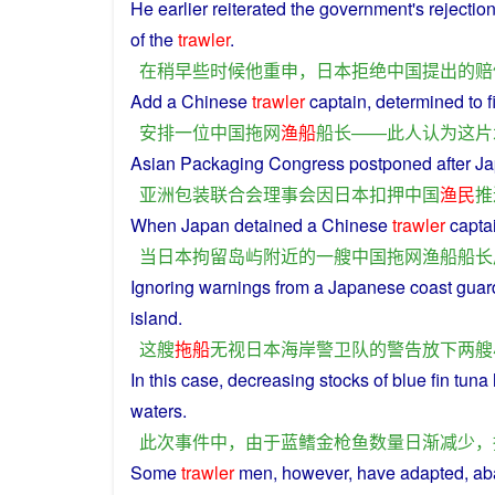
He
earlier
reiterated
the
government's
rejectio
of the
trawler
.
在
稍
早些
时候
他
重申
，
日本
拒绝
中国
提出
的
赔
Add
a
Chinese
trawler
captain
,
determined
to
f
安排
一位
中国
拖网
渔船
船长
——
此人
认为
这
片
Asian
Packaging
Congress
postponed
after
Ja
亚洲
包装
联合会理事会
因
日本
扣押
中国
渔民
推
When
Japan
detained
a
Chinese
trawler
capta
当
日本
拘留
岛屿
附近
的
一
艘
中国
拖网
渔船
船长
Ignoring
warnings
from a
Japanese
coast
guar
island
.
这
艘
拖船
无视
日本
海岸
警卫
队
的
警告
放下
两
艘
In
this
case
,
decreasing
stocks
of
blue
fin
tuna
waters
.
此次
事件
中
，
由于
蓝
鳍
金枪鱼
数量
日渐减少
，
Some
trawler
men,
however
,
have
adapted
,
ab