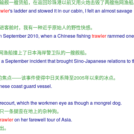
输
舰
一
艘
货船
，
在
返回
珍珠
港
以前
又
用
火炮
击毁
了
两
艘
拖网
渔船
awler
's
ladder
and
stowed
it
in
our
cabin
,
I
felt
an
almost
savage
进
客舱
时
，
我
有
一种
近乎
原始
人
的
野性
快感
。
n
September
2010,
when
a
Chinese fishing
trawler
rammed
one
网
渔船
撞上
了
日本
海岸
警卫
队
的
一
艘
舰船
。
 a
September
incident
that
brought
Sino
-
Japanese
relations
to t
的
焦点
——
该
事件
使得
中
日
关系
降至
2005年
以来
的
冰点
。
nese
coast
guard
vessel
.
orecourt, which the workmen
eye
as
though a
mongrel
dog
.
只
一
条
腿
歪
在
地上
的
杂种
狗
。
trawler
on her
farewell
tour
of
Asia
.
出
。