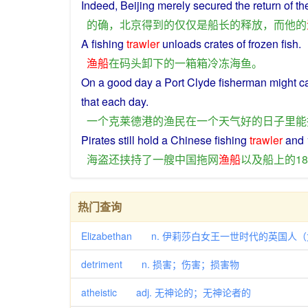
Indeed
,
Beijing
merely
secured
the
return
of t
的确
，
北京
得到
的
仅仅
是
船长
的
释放
，
而
他
的
A
fishing
trawler
unloads
crates
of
frozen
fish
.
渔船
在
码头
卸下
的
一
箱箱
冷冻
海鱼
。
On
a
good
day
a
Port
Clyde
fisherman
might
c
that
each
day
.
一个
克
莱
德
港
的
渔民
在
一个
天气
好
的
日子
里
能
Pirates
still
hold
a
Chinese
fishing
trawler
and
海盗
还
挟持
了
一
艘
中国
拖网
渔船
以及
船
上
的
18
热门查询
Elizabethan n. 伊莉莎白女王一世时代的英国
detriment n. 损害；伤害；损害物
atheistic adj. 无神论的；无神论者的