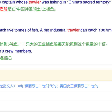
he
captain
whose
trawler
was
fishing
in
"
China
's
sacred
territory
" 
渔船
是
在
“
中国
神圣
领土
”
上
捕鱼
。
atch
five
tonnes
of
fish
.
A
big
industrial
trawler
can
catch
100
tim
捕
到
5
吨
鱼
，
一
只大
的
工业
捕鱼
船
每天
能
抓到
这个
数量
的
十
倍
。
18
crew
members.
名
船员
人（尤指文人） adj. 伊丽莎白一世时代的；英国女王伊莉莎白一世的