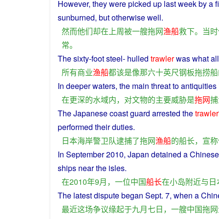
However
,
they
were
picked up last week by
a
f
sunburned
,
but
otherwise
well
.
然而
他们
却
在
上周
被
一
艘
拖网
渔船
救
下
。
当时
常
。
The
sixty
-
foot
steel
- hulled
trawler
was
what
all
所有
商业
渔船
都
该
是
像
那
六十
英尺
钢板
拖
捞
船
In
deeper
waters
, the
main
threat
to
antiquities
在
更深
的
水域
内
，
对
文物
的
主要
威胁
是
拖网
捕
The
Japanese
coast
guard
arrested
the
trawler
performed
their
duties
.
日本
海岸
警卫
队
逮捕
了
拖网
渔船
的
船长
，
宣称
In
September
2010,
Japan
detained
a
Chines
ships
near
the
isles
.
在
2010年9月，
一位
中国
船长
在
小岛
附近
与
日
The
latest
dispute
began Sept. 7,
when
a
Chin
最近
这
场
争议
缘起
于
九月七日
，
一
艘
中国
拖网