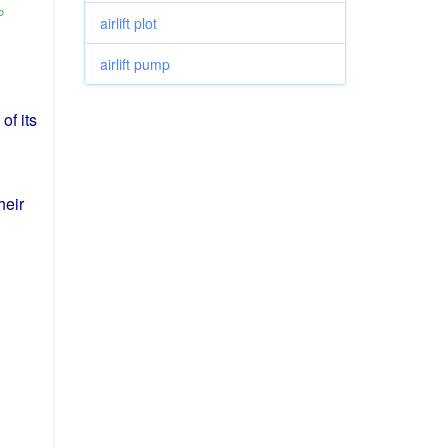
。
airlift plot
airlift pump
 of
its
heir