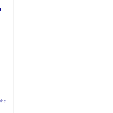
s
n
the