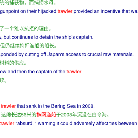
统
的
捕获
物
，
而
捕捞
水母
。
gunpoint
on their
hijacked
trawler
provided
an
incentive that
wa
了
一个
难以
抗拒
的
理由
。
w
,
but
continues
to
detain
the ship's
captain
.
但
仍继续
拘押
渔船
的
船长
。
sponded
by cutting off
Japan
's access to
crucial
raw materials.
材料
的
供应
。
rew
and
then the
captain
of the
trawler
.
续
。
t
trawler
that
sank
in
the Bering Sea
in
2008.
，
这
艘
长达
56
米
的
拖网
渔船
于
2008年
沉没
在
白令海
。
trawler
"
absurd
, "
warning
it
could
adversely
affect
ties betwee