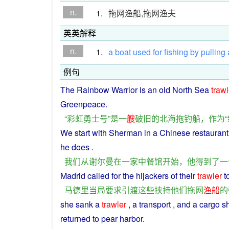
n.
1.
拖网渔船,拖网渔夫
英英解释
n.
1.
a
boat
used
for
fishing
by
pulling
例句
The
Rainbow
Warrior
is
an
old
North
Sea
trawl
Greenpeace
.
“
彩虹
勇士
号
”
是
一
艘
破旧
的
北海
拖
钓
船
，
作为
“
We
start
with
Sherman
in
a
Chinese
restaurant
he
does .
我们
从
谢尔曼
在
一家
中
餐馆
开始
，
他
得到
了
一
Madrid
called
for the hijackers of
their
trawler
t
马德里
当局
要求
引渡
这些
挟持
他们
拖网
渔船
的
she
sank
a
trawler
, a
transport
,
and
a
cargo
s
returned
to
pear
harbor
.