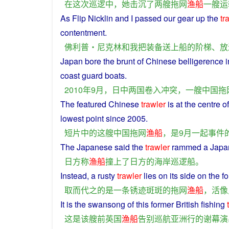
在
这次
巡逻
中
，
她
击沉
了
两
艘
拖网
渔船
一
艘
运
As Flip Nicklin
and
I
passed our
gear
up the
tr
contentment.
佛利普
‧
尼克林
和
我
把
装备
送
上船
的
阶梯
、
放
Japan
bore the brunt of
Chinese
belligerence
i
coast
guard
boats
.
2010年9月，
日中
两国
卷入
冲突
，
一
艘
中国
拖
The
featured
Chinese
trawler
is
at the
centre
of
lowest
point
since
2005.
短片
中
的
这
艘
中国
拖网
渔船
，
是
9月
一起
事件
The
Japanese
said
the
trawler
rammed
a
Japa
日
方
称
渔船
撞上
了
日
方
的
海岸
巡逻
船
。
Instead
,
a
rusty
trawler
lies
on
its
side
on the f
取而代之
的
是
一
条
锈
迹
斑斑
的
拖网
渔船
，
活像
It
is
the
swansong
of
this
former
British
fishing
这
是
该
艘
前
英国
渔船
告别
巡航
亚洲
行
的
谢幕
演