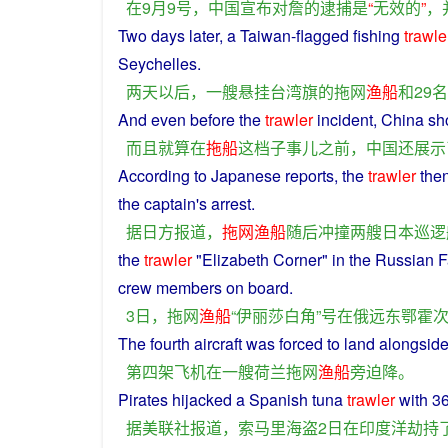
在
9月9号，
中国
宣布
对
詹
的
逮捕
是
“
无效
的
”
，
Two
days
later
,
a
Taiwan
-
flagged
fishing
trawle
Seychelles.
两
天
以后
，
一
艘
悬挂
台湾
旗
的
拖网
渔船
和
29名
And
even
before
the
trawler
incident
,
China
sh
而且
就算
在
拖船
这
档子
事儿
之前
，
中国
还
展示
According
to
Japanese
reports
, the
trawler
the
the
captain
's
arrest
.
据
日
方
报道
，
拖网
渔船
随后
冲撞
两
艘
日本
巡逻
the
trawler
"
Elizabeth
Corner
"
in
the
Russian
F
crew
members on
board
.
3日，
拖网
渔船
“
伊丽莎白
角
”
号
在
俄
远东
鄂霍
The
fourth
aircraft
was
forced
to
land
alongsid
第四
架
飞机
在
一
艘
荷兰
拖网
渔船
旁
迫降
。
Pirates
hijacked
a
Spanish
tuna
trawler
with
3
据
美联社
报道
，
索马里
海盗
2日
在
印度
洋
劫持