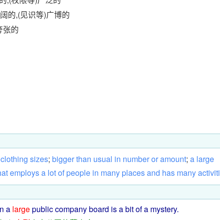
开阔的,(见识等)广博的
夸张的
clothing
sizes
;
bigger
than
usual
in
number
or
amount
;
a
large
hat
employs
a
lot
of
people
in
many
places
and
has
many
activit
on
a
large
public
company
board
is
a
bit
of a
mystery
.