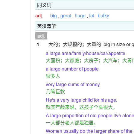
同义词
adj.
big
,
great
,
huge
,
fat
,
bulky
英汉双解
adj.
1.
大的；大规模的；大量的
big in size or 
a large area/family/house/car/appetite
大面积；大家庭；大房子；大汽车；大胃
a large number of people
很多人
very large sums of money
几笔巨款
He's a very large child for his age.
就其年龄来说，这孩子个头很大。
A large proportion of old people live alone
一大部分老人都是独居。
Women usually do the larger share of the