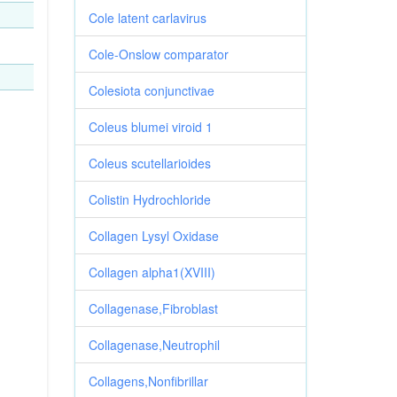
Cole latent carlavirus
Cole-Onslow comparator
Colesiota conjunctivae
Coleus blumei viroid 1
Coleus scutellarioides
Colistin Hydrochloride
Collagen Lysyl Oxidase
Collagen alpha1(XVIII)
Collagenase,Fibroblast
Collagenase,Neutrophil
Collagens,Nonfibrillar