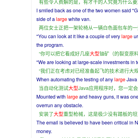
有些
令人
费解
的
是
，
有
才干
的
人
究竟
为什么
要
I
smiled
back as one of the
two
women
said
"
G
side
of a
large
white
van
.
两
位
女士
正
把
一
架
轮椅
从
一
辆
白色
面包车
的
一
"
You
can
look
at
it
like a
couple
of
very
large
u
the
program
.
“
你
可以
把
它
看成
好几
座
大型
铀矿
（
的
裂变
原
"
We
are
looking
at large-scale
investments
in
“
我们
正在
考虑
对
已经
准备
起飞
的
技术
进行
大
When
automating
the
testing
of any
large
Java
当
自动化
测试
大型
Java
应用程序
时
，
您
一定
会
Mounted
with
large
and
heavy
guns
,
it
was
one
overrun
any
obstacle
.
安装
了
大型
重型
枪械
，
这
是
极
少
没有
踏板
的
坦
The email
is
believed
to have
been
critical
in
N
money
.