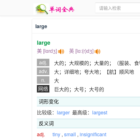
large
large
美 [lɑrdʒ]
英 [lɑː(r)dʒ]
adj.
大的；大规模的；大量的；（服装、食
adv.
大；详细地；夸大地；【航】顺风地
n.
大
网络
巨大的；大号；大号的
词形变化
比较级：
larger
最高级：
largest
反义词
adj.
tiny
,
small
,
insignificant