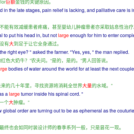
lor
巨额
金钱
的
关键
原因
。
ed
in
the late stages,
pain
relief is lacking, and
palliative
care is in
不能
有效
减缓
患者
疼痛
，
甚至
婴幼儿
肿瘤
患者
亦
采取
姑息
性
治疗
al
to
put
his
head
in
,
but
not
large
enough
for
him
to
enter
comple
没有
大
到
足
于
让
它
全身
通过
。
the
right
eye
? "
asked
the
farmer
. "
Yes
,
yes
, " the
man
replied
.
的
红色
大
奶牛
？”
农夫
问
。“
是的
，
是的
。”
男人
回答说
。
arge
bodies
of
water
around the
world
for
at
least
the
next
couple
未来
的
几十
年里
，
寻找
资源
将
消耗
全世界
大量
的
水域
。”
as
a
large
tumor
inside
his spinal cord. "
一个
大
肿瘤
。”
w
global
order
are
turning
out
to
be
as
ephemeral
as
the
couturie
最终
也
会
如同
时装设计师
的
春季
系列
一般
，
只是
昙花一现
。