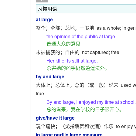
习惯用语
at large
整个；全部；总地；一般地
as a whole; in gen
the opinion of the public at large
普通大众的意见
未被捕获的；自由的
not captured; free
Her killer is still at large.
杀害她的凶手仍然逍遥法外。
by and large
大体上；总体上；总的（或一般）说来
used wh
true
By and large, I enjoyed my time at school.
总的说来，我在学校的日子很开心。
give/have it large
玩个痛快；（尤指跳舞和饮酒）作乐
to enjoy 
in large part
|
in large measure