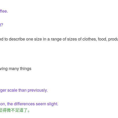
ffee.
t?
d to describe one size in a range of sizes of clothes, food, prod
lving many things
er scale than previously.
。
tion, the differences seem slight.
显得微不足道了。