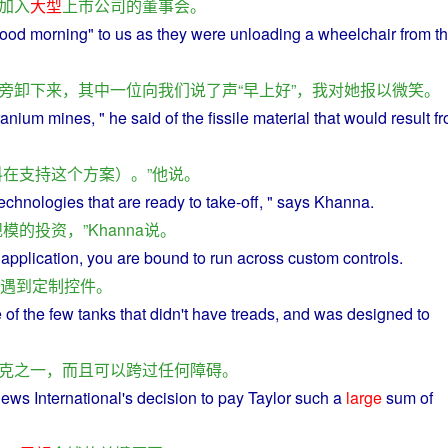
加入
大型
上市
公司
的
董事会
。
ood
morning
"
to
us
as they
were
unloading
a
wheelchair
from
t
旁
卸下
来
，
其中
一位
向
我们
说
了
声
“
早
上好
”，
我
对
她
报
以
微笑
。
ranium
mines, "
he
said
of
the
fissile
material
that would result f
料
在
支持
这个
方案
）。”
他
说
。
technologies
that
are
ready
to
take-off, "
says
Khanna.
规模
的
投资
，”
Khanna
说
。
application
,
you
are
bound
to
run
across
custom
controls
.
遇到
定制
控件
。
 of the
few
tanks
that didn't
have
treads
,
and
was designed to
克
之一
，
而且
可以
跨过
任何
障碍
。
ews
International's
decision
to
pay
Taylor such a
large
sum
of