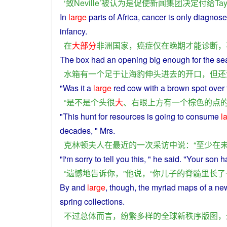
‘
致
Neville
’
被
认为
是
促使
新闻
集团
决定
付给
Tay
In
large
parts of
Africa
,
cancer
is
only
diagnos
infancy.
在
大部分
非洲
国家
，
癌症
仅
在
晚期
才能
诊断
，
The
box
had
an
opening
big
enough
for the
se
水箱
有
一个
足
于
让
海豹
伸
头
进去
的
开口
，
但
还
"
Was
it
a
large
red
cow
with
a
brown
spot
over
“
是不是
个头
很
大
、
右
眼
上方
有
一个
棕色
的
点
"This
hunt
for
resources
is
going
to
consume
l
decades
, " Mrs.
克林顿
夫人
在
最近
的
一次
采访
中
说
：“
至少
在
"I'm
sorry
to
tell
you
this, "
he
said
. "
Your
son
h
“
遗憾
地
告诉
你
，”
他
说
，“
你
儿子
的
脊髓
里
长
了
By and
large
,
though
, the myriad maps of a
ne
spring
collections
.
不过
总体
而言
，
纷繁
多样
的
全球
新
秩序
版图
，