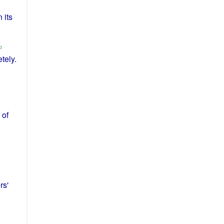
 its
。
tely
.
 of
rs
'