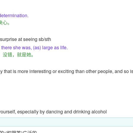
 determination.
决心。
surprise at seeing sb/sth
 there she was, (as) large as life.
，没错，就是她。
 that is more interesting or exciting than other people, and so i
yourself, especially by dancing and drinking alcohol
的;(权限等)广泛的