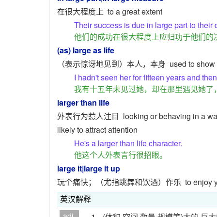
在很大程度上
to a great extent
Their success is due in large part to their
他们的成功在很大程度上应归功于他们的
(as) large as life
（表示惊讶地见到）本人，本身
used to show 
I hadn't seen her for fifteen years and then
我有十五年未见过她，却在那里遇见她了
larger than life
外表行为惹人注目
looking or behaving in a way
likely to attract attention
He's a larger than life character.
他这个人外表言行很招眼。
large it
|
large it up
玩个痛快；（尤指跳舞和饮酒）作乐
to enjoy 
英汉解释
adj.
1.
(体积,空间,数量,规模等)大的,巨大