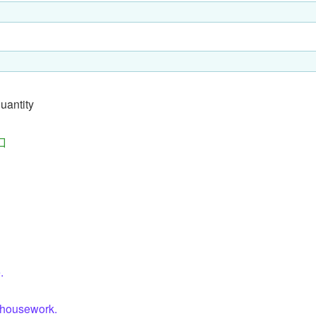
quantity
口
.
 housework.