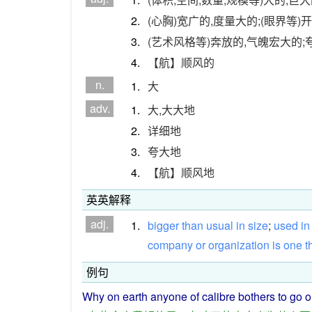
2.
(心胸)宽广的,度量大的;(眼界等)
3.
(艺术风格等)奔放的,气魄宏大的;
4.
【航】顺风的
n.
1.
大
adv.
1.
大,大大地
2.
详细地
3.
夸大地
4.
【航】顺风地
英英解释
adj.
1.
bigger
than
usual
in
size
;
used
in
company
or
organization
is
one
t
例句
Why
on
earth
anyone
of
calibre
bothers
to
go 