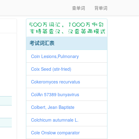
查单词
背单词
考试词汇表
Coin Lesions,Pulmonary
Coix Seed (stir-fried)
Cokeromyces recurvatus
ColAn 57389 bunyavirus
Colbert, Jean Baptiste
Colchicum autumnale L.
Cole Onslow comparator