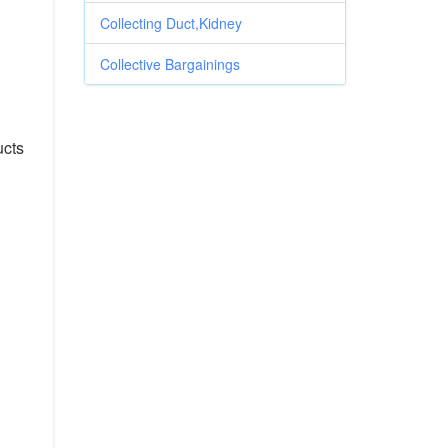
Collecting Duct,Kidney
Collective Bargainings
ucts