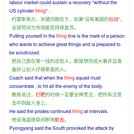
labour
market
could
sustain
a
recovery
"
without
the
US cylinder
firing
" .
约雷斯
表示
，
关键
问题
在于
，
如果
“
没有
美国
的
拉动
”，
全球
劳动力
市场
能否
持续
复苏
。
Putting
yourself
in
the
firing
line
is
the mark of a
person
who
wants
to
achieve
great things
and
is
prepared
to
be
scrutinized
.
把
自己
放
在
第一线
的
这些
人
，
都
是
想
完成
大事
并且
准
备
好
让
别人
仔细审查
的
人
。
Coach
said that
when
the
firing
squad
must
concentrate
,
to
hit
all
the
enemy
of
the
body
.
教练
说过
，
打靶
的
时候
一定
要
全神贯注
，
把
所有
注意
击中
到
敌人
身上
。
He
said
the
pirates
continued
firing
at
intervals
.
他
说
海盗
继续
间断
地
射击
。
Pyongyang
said
the
South
provoked
the
attack
by