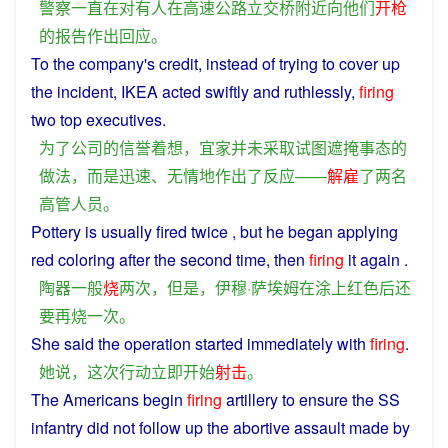
警察
一直
在
对
有人
在
高速公路
立交桥
附近
向
他们
开枪
的
报告
作出
回应
。
To
the
company
's
credit
,
instead
of
trying
to
cover
up
the incident, IKEA
acted
swiftly
and
ruthlessly
,
firing
two
top
executives
.
为了
公司
的
信誉
着想
，
宜
家
并未
采取
试图
遮掩
事态
的
做法
，
而是
迅速
、
无情地
作出
了
反应
——
解雇
了
两
名
高管人员
。
Pottery
is
usually
fired
twice
,
but
he began
applying
red
coloring
after
the
second
time
,
then
firing
it
again
.
陶器
一般
烧
两
次
，
但是
，伊穆·萨埃姆
在
涂
上
红色
后
还
要
再
烧
一次
。
She
said
the
operation
started
immediately
with
firing
.
她
说
，
这次
行动
立即
开始
射击
。
The
Americans
begin
firing
artillery
to
ensure
the SS
infantry
did
not
follow
up the
abortive
assault
made
by