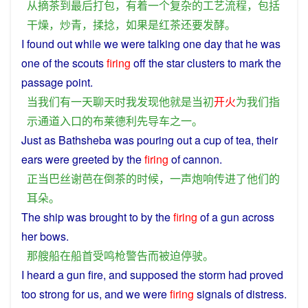
从
摘
茶
到
最后
打包
，
有着一个
复杂
的
工艺流程
，
包括
干燥
，
炒青
，
揉
捻
，
如果
是
红茶
还
要
发酵
。
I
found
out
while
we
were
talking
one
day
that
he
was
one of the scouts
firing
off the
star
clusters
to
mark the
passage
point.
当
我们
有一天
聊天
时
我
发现
他
就是
当初
开火
为
我们
指
示
通道
入口
的
布莱德利
先导
车
之一
。
Just
as Bathsheba was pouring
out
a
cup
of
tea
,
their
ears
were greeted by
the
firing
of
cannon
.
正当
巴丝谢芭
在
倒茶
的
时候
，
一
声
炮
响
传
进
了
他们
的
耳朵
。
The
ship
was
brought to
by
the
firing
of a
gun
across
her
bows
.
那
艘船
在
船首
受
鸣枪
警告
而
被迫
停驶
。
I
heard
a
gun
fire, and
supposed
the
storm
had proved
too
strong
for us, and
we
were
firing
signals
of
distress
.