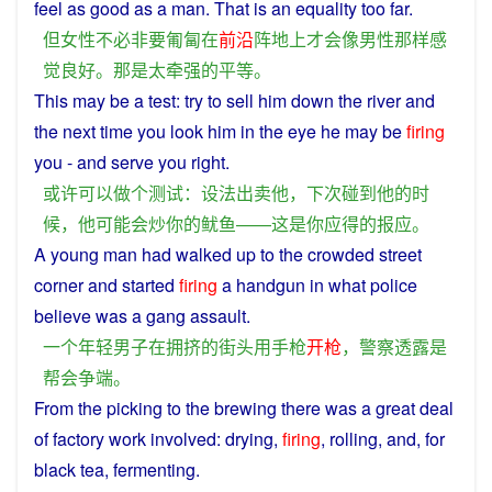
feel
as
good
as a
man
.
That
is
an
equality
too
far
.
但
女性
不必
非
要
匍匐
在
前沿
阵地
上
才
会
像
男性
那样
感
觉
良好
。
那
是
太
牵强
的
平等
。
This
may
be
a
test
:
try
to
sell
him
down the river
and
the next time
you
look
him
in the eye he
may
be
firing
you
- and
serve
you right.
或许
可以
做
个
测试
：
设法
出卖
他
，
下次
碰到
他
的
时
候
，
他
可能
会
炒
你
的
鱿鱼
——
这
是
你
应得
的
报应
。
A
young
man
had walked up to the
crowded
street
corner
and
started
firing
a
handgun
in
what
police
believe
was
a
gang
assault.
一个
年轻
男子
在
拥挤
的
街头
用
手枪
开枪
，
警察
透露
是
帮会
争端
。
From
the
picking
to
the brewing there
was
a
great deal
of
factory work
involved
:
drying
,
firing
,
rolling
, and, for
black
tea
,
fermenting
.