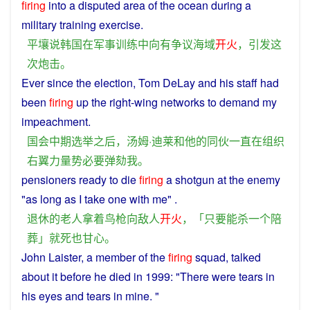
firing
into
a
disputed
area
of
the
ocean
during
a
military training exercise.
平壤
说
韩国
在
军事训练
中
向
有
争议
海域
开火
，
引发
这
次
炮击
。
Ever
since
the
election
, Tom DeLay
and
his
staff had
been
firing
up the right-wing networks
to
demand
my
impeachment
.
国会
中期
选举
之后
，汤姆·迪莱
和
他
的
同伙
一直
在
组织
右翼
力量
势必
要
弹劾
我
。
pensioners
ready
to
die
firing
a
shotgun
at
the
enemy
"
as
long
as
I
take
one with me" .
退休
的
老人
拿
着
鸟枪
向
敌人
开火
，「
只要
能
杀
一个
陪
葬
」
就
死
也
甘心
。
John
Laister, a
member
of the
firing
squad,
talked
about it
before
he
died
in 1999: "There were
tears
in
his
eyes
and
tears
in
mine
. "