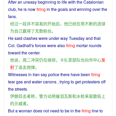
After
an uneasy
beginning
to life
with
the Catalonian
club,
he
is
now
firing
in
the
goals
and
winning
over
the
fans
.
经过
一段
并不
容易
的
开始
后
，
他
已经
在
用
不断
的
进球
为
自己
赢得
了
无数
粉丝
。
He
said
clashes
were
under
way
Tuesday
and
that
Col. Gadhafi's
forces
were
also
firing
mortar
rounds
toward
the
center
.
他
说
，
周二
冲突
仍
在
继续
，
卡扎菲
部队
也
向
市中心
发
射
了
追击
炮弹
。
Witnesses
in
Iran
say
police
there have been
firing
tear
gas
and
water
canons , trying
to
get
protesters
off
the
streets
.
伊朗
目击者
称
，
警方
动用
催泪
瓦斯
和
水枪
来
驱散
街上
的
示威者
。
But
a
woman
does
not
need
to
be
in
the
firing
line to