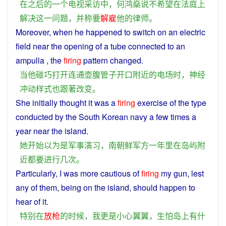
在
之后
的
一个
电视
采访
中
，
何鸿燊
说
不
希望
在
法庭
上
解决
这
一
问题
，
并
称
要
解雇
他
的
律师
。
Moreover,
when
he
happened
to
switch
on an electric
field
near
the
opening
of
a
tube
connected
to an
ampulla
, the
firing
pattern
changed
.
当
他
碰巧
打开
连通
壶
腹
管子
开口
附近
的
电场
时
，
神经
冲动
样式
也
跟著
改变
。
She
initially
thought
it
was
a
firing
exercise
of
the
type
conducted
by the
South
Korean
navy
a few times a
year
near
the
island
.
她
开始
以为
是
军事
演习
，
南朝鲜
军方
一
年
里
在
岛屿
附
近
都
要
进行
几次
。
Particularly
,
I
was
more
cautious
of
firing
my
gun
,
lest
any
of them,
being
on
the
island
, should
happen
to
hear
of it.
特别
在
放枪
的
时候
，
我
更
是
小心翼翼
，
生怕
岛上
有
什