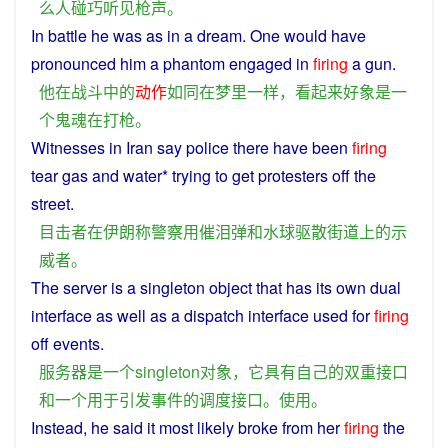
么
人
碰巧
听见
枪声
。
In
battle
he
was
as
in
a
dream
. One would have
pronounced
him
a
phantom engaged in
firing
a
gun.
他
在
战斗
中
的
动作
如同
在
梦
里
一样
，
看起来
好
象
是
一
个
鬼魂
在
打枪
。
Witnesses
in
Iran
say
police
there have been
firing
tear gas
and
water
* trying to get
protesters
off
the
street
.
目击者
在
伊朗
称
警察
用
催泪弹
和
水球
驱散
街道
上
的
示
威者
。
The
server
is
a
singleton
object
that
has
its
own
dual
interface
as well as
a
dispatch
interface
used
for
firing
off
events
.
服务器
是
一个
singleton
对象
，
它
具有
自己
的
双重
接口
和
一个
用于
引发
事件
的
调度
接口
。
使用
。
Instead
,
he
said
it
most
likely
broke
from
her
firing
the