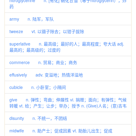
nitroglycerine n. [有化] 硝化甘油（等于nitroglycerin），炸
药
army n. 陆军，军队
tweeze vt. 以镊子除去；以钳子拔除
superlative n. 最高级；最好的人；最高程度；夸大话 adj.
最高的；最高级的；过度的
commerce n. 贸易；商业；商务
effusively adv. 变溢地；热情洋溢地
cubicle n. 小卧室；小隔间
give n. 弹性；弯曲；伸展性 vi. 捐赠；面向；有弹性；气候
转暖 vt. 给；产生；让步；举办；授予 n. (Give)人名；(意)吉韦
disunity n. 不统一，不团结
midwife n. 助产士；促成因素 vt. 助胎儿出生；促成