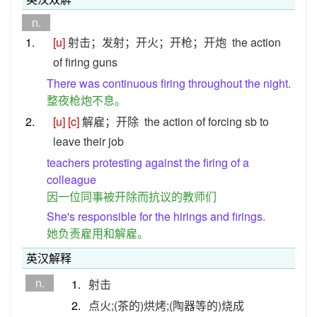
n.
1.
[u]
射击；发射；开火；开枪；开炮
the action
of firing guns
There was continuous firing throughout the night.
整夜枪炮不息。
2.
[u]
[c]
解雇；开除
the action of forcing sb to
leave their job
teachers protesting against the firing of a
colleague
因一位同事被开除而抗议的教师们
She's responsible for the hirings and firings.
她负责雇用和解雇。
英汉解释
n.
1.
射击
2.
点火;(茶的)烘烤;(陶器等的)烧成