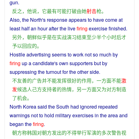
gun
.
反之
，
他
说
，
它
最
有可能
打破
由
她
射击
枪
。
Also, the
North
's
response
appears
to have come
at
least
half
an
hour
after
the live
firing
exercise
finished
.
另外
，
朝鲜
似乎
是
在
实战
演习
结束
至少
半个
小时
后
才
予以回应
的
。
Hostile
advertising
seems to
work
not
so much by
firing
up
a
candidate
's own
supporters
but
by
suppressing the turnout
for
the
other
side
.
不
友善
的
广告
并
不能
发挥
很
好
的
作用
，
一方面
不能
激
发
候选人
己方
支持者
的
热情
，
另一方面
又
为
对方
制造
了
机会
。
North
Korea
said
the
South
had ignored
repeated
warnings
not
to
hold
military exercises in the area
and
began the
firing
.
朝
方
称
韩国
对
朝
方
发出
的
不得
举行
军演
的
多次
警告
视