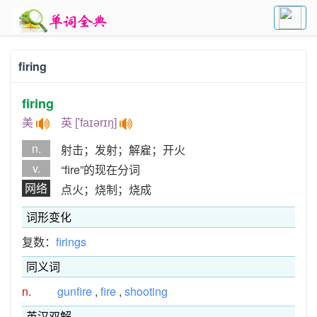
firing
firing
美
英 ['faɪərɪŋ]
n.
射击；发射；解雇；开火
v.
“fire”的现在分词
网络
点火；烧制；烧成
词形变化
复数：
firings
同义词
n.
gunfire
,
fire
,
shooting
英汉双解