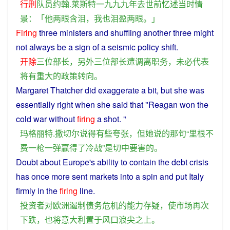
行刑
队员
约翰
.
莱斯特
一九九九年
去世
前
忆
述
当时
情
景
：「
他
两
眼
含泪
，
我
也
泪
盈
两
眼
。」
Firing
three
ministers
and
shuffling
another
three
might
not
always
be
a
sign
of
a
seismic
policy
shift
.
开除
三
位
部长
，
另外
三
位
部长
遭调离
职务
，
未必
代表
将
有
重大
的
政策
转向
。
Margaret
Thatcher did
exaggerate
a
bit
,
but
she
was
essentially right when
she
said
that
"
Reagan
won
the
cold war
without
firing
a
shot
. "
玛格丽特
.
撒
切尔
说
得
有些
夸张
，
但
她
说
的
那
句
“
里根
不
费
一
枪
一
弹
赢得
了
冷战
”
是
切中要害
的
。
Doubt
about
Europe
's
ability
to
contain
the
debt
crisis
has
once
more sent
markets
into
a spin
and
put
Italy
firmly in the
firing
line.
投资者
对
欧洲
遏制
债务
危机
的
能力
存疑
，
使
市场
再次
下跌
，
也
将
意大利
置于
风口浪尖
之上
。