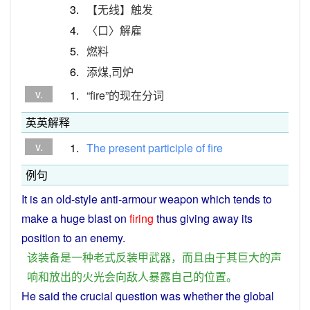
3.
【无线】触发
4.
〈口〉解雇
5.
燃料
6.
添煤,司炉
v.
1.
“fire”的现在分词
英英解释
v.
1.
The
present
participle
of
fire
例句
It
is
an
old
-style anti-armour
weapon
which
tends
to
make
a
huge
blast on
firing
thus
giving
away
its
position
to an
enemy
.
该
装备
是
一种
老式
反
装甲
武器
，
而且
由于
其
巨大
的
声
响
和
放出
的
火光
会
向
敌人
暴露
自己
的
位置
。
He
said
the
crucial
question
was
whether
the
global