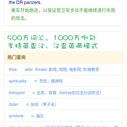
the DR panzers.
美军
开始
炮击
，
以
保证
党卫军
步兵
不能
继续
进行
失败
的
攻击
。
热门查询
thea abbr. theater 剧场; 戏院; 电影院; 阶梯教室
spirituality n. 灵性；精神性
betrayed v. 出卖，背叛（betray的过去分词形式）
dylan n. 狄伦（男子名）
armhole n. 袖孔