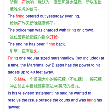
听到
一
声
炮
响
，
我
认为
一定
是
风暴
太
猛烈
，
所以
发出
遭难求救
的
信号
。
The
firing
petered
out
yesterday
evening
.
枪炮
声
昨天
傍晚
逐渐
停
了
。
The
policeman
was
charged
with
firing
on
crowd
.
这位
警察
被
指控
向
群众
开枪
。
The
engine
has
been
firing
back
.
引擎
一直
有
逆
火
。
Firing
one
regular
sized
marshmallow
(
not
included
) at
a
time
,
the
Marshmallow
Blaster
has the
power
to
hit
targets
up to 40
feet
away
.
一次
烧成
一个
普通
大小
的
棉花
糖
（
不
包括
），
棉花
糖
冲击波
击中
目标
距离
高达
40
英尺
的
权力
。
In
his
televised
statement,
he
said
he
wanted
to
resolve
the
issue
outside the
courts
and
was
firing
his
lawyer
.