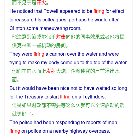
而不见
于是
开火
。
He
noticed
that
Powell
appeared
to be
firing
for
effect
to
reassure
his
colleagues
;
perhaps
he
would
offer
Clinton
some
maneuvering
room
.
他
注意
到
鲍威尔
似乎
射击
向
他
的
同事
效果
或者
他
将
提
供
克林顿
一些
机动
的
房间
。
They
were
firing
a
cannon
over
the
water
and
were
trying
to
make
my
body
come
up
to
the top
of
the
water
.
他们
在
向
水面
上
发射
大炮
，
企图
使
我
的
尸首
浮出
水
面
。
But
it
would
have been nice
not
to
have
waited
so
long
for
the
Treasury
to
start
firing
on all cylinders.
但是
如果
财政部
不
需要
等
这么
久
就
可以
全速
启动
的
话
就
更好
了
。
The
police
had
been
responding
to
reports
of men
firing
on
police
on
a
nearby
highway
overpass
.