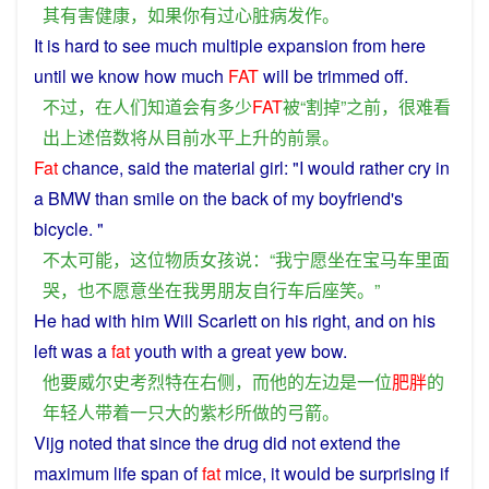
其
有害
健康
，
如果
你
有
过
心脏病
发作
。
It is
hard
to
see
much
multiple
expansion
from
here
until
we
know
how
much
FAT
will
be
trimmed
off
.
不过
，
在
人们
知道
会
有
多少
FAT
被
“
割
掉
”
之前
，
很难
看
出
上述
倍数
将
从
目前
水平
上升
的
前景
。
Fat
chance,
said
the
material
girl
: "
I
would rather
cry
in
a
BMW
than
smile
on the
back
of my
boyfriend
's
bicycle
. "
不
太
可能
，
这位
物质
女孩
说
：“
我
宁愿
坐
在
宝马
车
里面
哭
，
也
不
愿意
坐
在
我
男朋友
自行车
后
座
笑
。”
He
had
with
him
Will
Scarlett
on
his
right
,
and
on his
left
was
a
fat
youth
with a
great
yew
bow
.
他
要
威尔史考烈特
在
右侧
，
而
他
的
左边
是
一位
肥胖
的
年轻人
带着
一
只
大
的
紫杉
所做
的
弓箭
。
Vijg
noted
that
since
the
drug
did
not
extend
the
maximum
life
span
of
fat
mice
, it
would
be
surprising
if