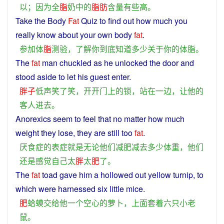
以
；
因为
全
脂
奶
中
的
脂肪
含量
有些
高
。
Take
the
Body
Fat
Quiz
to
find
out how
much
you
really
know
about
your
own
body
fat
.
参加
体
脂
测验
，
了解
你
到底
知道
多少
关于
你
的
体
脂
。
The
fat
man
chuckled
as
he
unlocked
the
door
and
stood
aside
to
let
his
guest
enter
.
胖子
低声
笑
了
笑
，
开
开门
上
的
锁
，
站
在
一边
，
让
他
的
客人
进去
。
Anorexics seem to
feel
that no
matter
how much
weight
they
lose,
they
are
still
too
fat
.
厌食
症
的
表
症
就是
无论
他们
减肥
减去
多少
体重
，
他们
还
是
感觉
自己
太
胖
太
肥
了
。
The
fat
toad
gave
him
a
hollowed
out yellow
turnip
,
to
which
were
harnessed
six
little
mice
.
肥
蛤蟆
交给
他
一个
空心
的
萝卜
，
上面
套
着
六
只
小
老
鼠
。