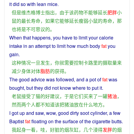
it did so with
lean
mice
.
但是
维杰格
博士
指出
，
由于
该
药物
不
能够
延长
肥胖
小
鼠
的
最
长
寿命
，
如果
它
能够
延长
瘦弱
小
鼠
的
寿命
，
那
也
将
是
不可思议
的
。
When
that
happens
,
you
have
to
limit
your
calorie
intake
in an attempt to
limit
how much
body
fat
you
gain
.
这种
情况
一旦
发生
，
你
就
需要
控制
卡路里
的
摄取量
来
减少
身体
对
体
脂肪
的
获得
。
The
good
advice
was
followed
, and
a
pot
of
fat
was
bought
,
but
they
did
not
know
where
to
put
it.
老鼠
接受
了
猫
的
好
建议
，
于是
它们
买来
了
一
罐
猪油
，
然而
两
个人
都
不
知道
该
把
猪油
放
在
什么
地方
。
I
got
up
and
saw
,
wow
,
good
dirty
soot cylinder,
a
few
Baptist
fat
floating
on the
surface
of
the cigarette butts.
我
起身
一
看
，
哇
，
好
脏
的
烟灰缸
，
几个
浸
得
发胖
的
烟