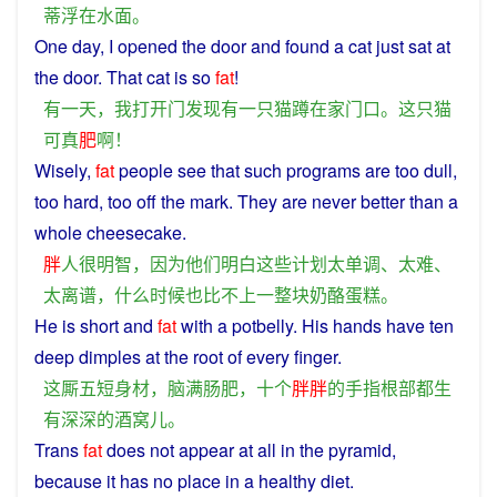
蒂
浮
在
水面
。
One
day
,
I
opened
the
door
and
found
a
cat
just
sat
at
the
door
. That
cat
is
so
fat
!
有一天
，
我
打开
门
发现
有
一
只
猫
蹲
在家
门口
。
这
只
猫
可
真
肥
啊
！
Wisely
,
fat
people
see
that
such
programs
are
too
dull
,
too
hard
, too
off
the mark.
They
are never better
than
a
whole
cheesecake
.
胖
人
很
明智
，
因为
他们
明白
这些
计划
太
单调
、
太
难
、
太
离谱
，
什么
时候
也
比不上
一
整
块
奶酪
蛋糕
。
He is short and
fat
with
a
potbelly. His hands
have
ten
deep
dimples
at
the
root
of
every
finger
.
这
厮
五短身材
，
脑满肠肥
，
十
个
胖胖
的
手指
根部
都
生
有
深深
的
酒窝
儿
。
Trans
fat
does not
appear
at
all
in
the
pyramid
,
because
it
has
no
place
in
a
healthy
diet
.