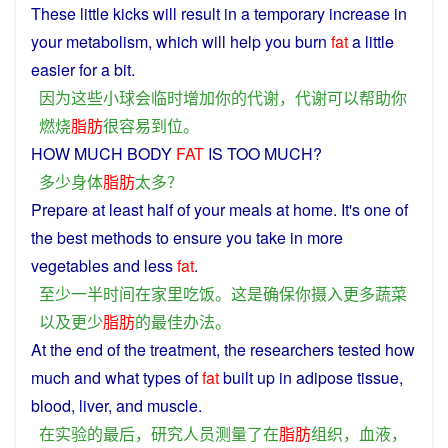
These
little kicks
will
result
in
a
temporary
increase
in
your
metabolism
, which will
help
you
burn
fat
a little
easier
for
a bit.
因为
这些
小球
会
临时
增加
你
的
代谢
，
代谢
可以
帮助
你
燃烧
脂肪
很
容易
到位
。
HOW
MUCH
BODY
FAT
IS
TOO
MUCH
?
多少
身体
脂肪
太
多
？
Prepare at
least
half
of your
meals
at
home
.
It
's one of
the
best
methods
to
ensure
you
take
in
more
vegetables
and
less
fat
.
至少
一半
时间
在
家里
吃饭
。
这
是
确保
你
摄入
更多
蔬菜
以及
更
少
脂肪
的
最佳
办法
。
At
the
end
of the treatment, the
researchers
tested
how
much
and
what
types
of
fat
built
up
in
adipose
tissue
,
blood
,
liver
,
and
muscle
.
在
实验
的
最后
，
研究
人员
测量
了
在
脂肪
组织
，
血液
，