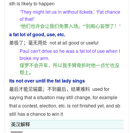
sth is likely to happen
‘They might let us in without tickets.’ ‘Fat chance
of that!’
“他们也许会让我们免票入场。”“别痴心妄想了！”
a fat lot of good, use, etc.
差极了；毫无用处
not at all good or useful
Paul can't drive so he was a fat lot of use when I
broke my arm.
保罗不会开车，所以我手臂骨折时他一点忙也没
帮上。
its not over until the fat lady sings
最后才能见输赢；不到最后，结果难料
used for
saying that a situation may still change, for example
that a contest, election, etc. is not finished yet, and sb
still has a chance to win it
英汉解释