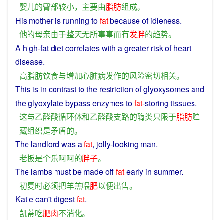
婴儿
的
臀部
较小
，
主要
由
脂肪
组成
。
His
mother
is
running to
fat
because
of
idleness
.
他
的
母亲
由于
整天
无所事事
而
有
发胖
的
趋势
。
A high-fat
diet
correlates
with
a
greater
risk
of
heart
disease.
高
脂肪
饮食
与
增加
心脏病
发作
的
风险
密切相关
。
This
is
in contrast
to
the restriction
of
glyoxysomes
and
the glyoxylate bypass
enzymes
to
fat
-
storing
tissues
.
这
与
乙醛
酸
循环
体
和
乙醛
酸
支路
的
酶
类
只
限于
脂肪
贮
藏
组织
是
矛盾
的
。
The
landlord
was
a
fat
,
jolly
-looking
man
.
老板
是
个
乐呵呵
的
胖子
。
The
lambs
must
be
made
off
fat
early
in
summer
.
初夏
时
必须
把
羊羔
喂
肥
以便
出售
。
Katie
can't
digest
fat
.
凯蒂
吃
肥肉
不
消化
。