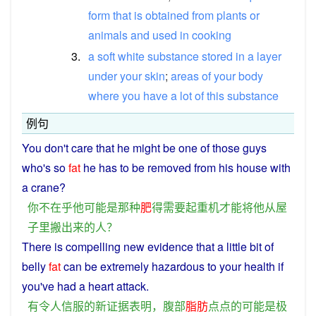
form
that
is
obtained
from
plants
or
animals
and
used
in
cooking
3.
a
soft
white
substance
stored
in
a
layer
under
your
skin
;
areas
of
your
body
where
you
have
a
lot
of
this
substance
例句
You
don't
care
that
he
might
be
one of those
guys
who's
so
fat
he
has
to
be removed
from
his
house
with
a
crane
?
你
不在乎
他
可能
是
那种
肥
得
需要
起重机
才能
将
他
从
屋
子里
搬
出来
的
人
？
There
is
compelling
new
evidence
that a little
bit
of
belly
fat
can
be
extremely
hazardous
to your
health
if
you
've
had
a
heart
attack
.
有
令人
信服
的
新
证据
表明
，
腹部
脂肪
点点
的
可能
是
极