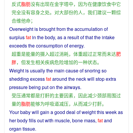
反
式
脂肪
没有
出现
在
金字塔
中
，
因为
在
健康
饮食
中
它
完全
没有
容身
之
处
。
对
大部份
的
人
，
我们
建议
一
颗
综
合
维他命
；
Overweight
is
brought from the accumulation of
surplus
fat
in the
body
,
as
a
result
of that the
intake
exceeds
the
consumption
of
energy
.
超重
是
能量
的
摄入
超过
消耗
，
体重
超过
正常
而
未
达
肥
胖
，
但
发生
相关
疾病
危险
增加
的
一种
状态
。
Weight
is
usually
the
main
cause
of
snoring
so
shedding
excess
fat
around
the
neck
will
stop extra
pressure
being
put on the airways.
受
压
通常
都
是
打鼾
的
主要
因素
，
因此
减少
颈部
周围
过
量
的
脂肪
能够
为
呼吸道
减压
，
从而
减少
打鼾
。
Your
baby
will
gain
a
good deal of
weight
this
week
as
her
body
fills
out
with
muscle
,
bone
mass,
fat
and
organ
tissue
.