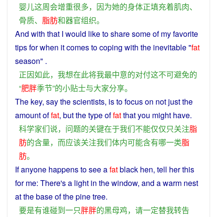
婴儿
这
周
会
增
重
很多
，
因为
她
的
身体
正
填充
着
肌肉
、
骨质
、
脂肪
和
器官
组织
。
And
with that
I
would
like
to
share
some
of
my
favorite
tips
for
when
it
comes to
coping
with the
inevitable
"
fat
season
" .
正
因
如此
，
我
想
在此
将
我
最中意
的
对付
这
不可避免
的
“
肥胖
季节
”
的
小贴士
与
大家
分享
。
The
key
,
say
the
scientists
,
is
to
focus
on
not
just
the
amount
of
fat
,
but
the type of
fat
that you
might
have
.
科学家
们
说
，
问题
的
关键
在于
我们
不能
仅仅只
关注
脂
肪
的
含量
，
而
应该
关注
我们
体内
可能
含有
哪
一类
脂
肪
。
If
anyone
happens to
see
a
fat
black
hen
,
tell
her
this
for
me
:
There
's
a
light
in
the
window
, and
a
warm
nest
at the base of the pine tree.
要是
有
谁
碰到
一
只
胖胖
的
黑
母鸡
，
请
一定
替
我
转告