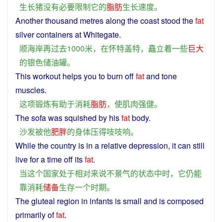
生长
猪
没有
必要
限制
它
的
脂肪
生长
速度
。
Another
thousand
metres
along
the
coast
stood
the
fat
silver
containers
at
Whitegate.
顺
海岸
再
过去
1000
米
，
在
怀特
盖
特
，
矗立
着
一些
巨大
的
银色
储油罐
。
This
workout
helps
you to
burn
off
fat
and
tone
muscles
.
这
项
锻炼
有助于
消耗
脂肪
，
使
肌肉
强健
。
The
sofa
was
squished
by
his
fat
body
.
沙发
被
他
肥胖
的
身体
压
得
吱吱
响
。
While
the
country
is
in
a
relative
depression
,
it
can
still
live
for
a
time
off
its
fat
.
当
这个
国家
处于
相对
来说
不景气
的
状态
中
时
，
它
仍
能
靠
消耗
储备
生存
一个
时期
。
The
gluteal
region in
infants
is
small
and
is
composed
primarily
of
fat
.