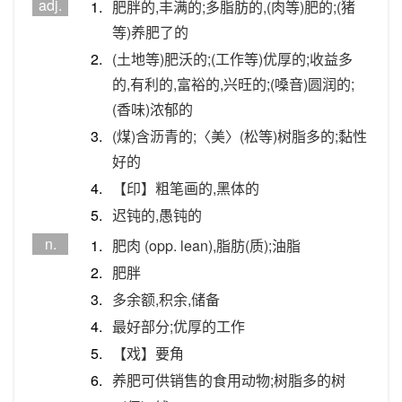
adj.
1.
肥胖的,丰满的;多脂肪的,(肉等)肥的;(猪
等)养肥了的
2.
(土地等)肥沃的;(工作等)优厚的;收益多
的,有利的,富裕的,兴旺的;(嗓音)圆润的;
(香味)浓郁的
3.
(煤)含沥青的;〈美〉(松等)树脂多的;黏性
好的
4.
【印】粗笔画的,黑体的
5.
迟钝的,愚钝的
n.
1.
肥肉 (opp. lean),脂肪(质);油脂
2.
肥胖
3.
多余额,积余,储备
4.
最好部分;优厚的工作
5.
【戏】要角
6.
养肥可供销售的食用动物;树脂多的树