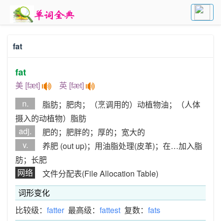
fat
fat
美 [fæt]
英 [fæt]
n.
脂肪；肥肉；（烹调用的）动植物油；（人体
摄入的动植物）脂肪
adj.
肥的；肥胖的；厚的；宽大的
v.
养肥 (out up)；用油脂处理(皮革)；在…加入脂
肪；长肥
网络
文件分配表(File Allocation Table)
词形变化
比较级：
fatter
最高级：
fattest
复数：
fats