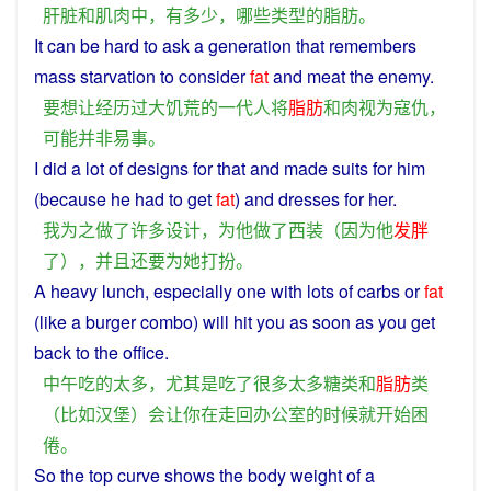
肝脏
和
肌肉
中
，
有
多少
，
哪些
类型
的
脂肪
。
It
can
be
hard
to
ask
a
generation
that remembers
mass
starvation
to
consider
fat
and
meat
the
enemy.
要
想
让
经历
过
大
饥荒
的
一代人
将
脂肪
和
肉
视为
寇仇
，
可能
并非
易
事
。
I
did a lot of
designs
for
that
and
made
suits
for
him
(
because
he
had
to
get
fat
) and
dresses
for
her
.
我
为
之
做
了
许多
设计
，
为
他
做
了
西装
（
因为
他
发胖
了
），并且
还
要
为
她
打扮
。
A
heavy
lunch
,
especially
one with
lots
of carbs
or
fat
(
like
a
burger
combo)
will
hit
you
as soon as you get
back
to
the
office
.
中午
吃
的
太
多
，
尤其是
吃
了
很多
太
多
糖类
和
脂肪
类
（
比如
汉堡
）
会
让
你
在
走
回
办公室
的
时候
就
开始
困
倦
。
So
the
top
curve
shows
the body weight
of
a