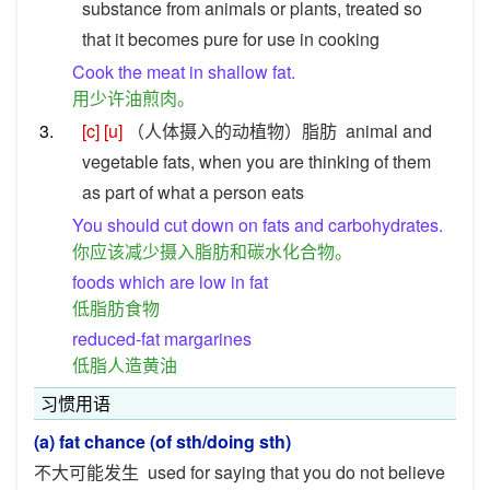
substance from animals or plants, treated so
that it becomes pure for use in cooking
Cook the meat in shallow fat.
用少许油煎肉。
3.
[c]
[u]
（人体摄入的动植物）脂肪
animal and
vegetable fats, when you are thinking of them
as part of what a person eats
You should cut down on fats and carbohydrates.
你应该减少摄入脂肪和碳水化合物。
foods which are low in fat
低脂肪食物
reduced-fat margarines
低脂人造黄油
习惯用语
(a) fat chance (of sth/doing sth)
不大可能发生
used for saying that you do not believe