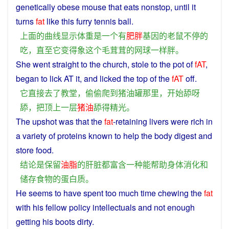
genetically
obese
mouse
that
eats
nonstop
,
until
it
turns
fat
like
this
furry
tennis ball.
上面
的
曲线
显示
体重
是
一个
有
肥胖
基因
的
老鼠
不停
的
吃
，
直至
它
变得
象
这个
毛茸茸
的
网球
一样
胖
。
She went
straight
to
the
church
,
stole
to the
pot
of
fAT
,
began
to
lick
AT
it
, and
licked
the
top
of the
fAT
off.
它
直接
去
了
教堂
，
偷偷
爬
到
猪
油罐
那里
，
开始
舔
呀
舔
，
把
顶上
一
层
猪油
舔
得
精光
。
The
upshot
was
that the
fat
-
retaining
livers
were
rich
in
a
variety
of
proteins
known
to
help
the
body
digest
and
store
food
.
结论
是
保留
油脂
的
肝脏
都
富含
一种
能
帮助
身体
消化
和
储存
食物
的
蛋白质
。
He
seems
to
have
spent
too
much
time
chewing
the
fat
with
his
fellow
policy
intellectuals
and
not
enough
getting his boots dirty.