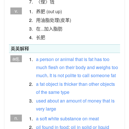
7.
〈俚〉钱
v.
1.
养肥 (out up)
2.
用油脂处理(皮革)
3.
在...加入脂肪
4.
长肥
英英解释
adj.
1.
a
person
or
animal
that
is
fat
has
too
much
flesh
on
their
body
and
weighs
too
much
.
It
is
not
polite
to
call
someone
fat
2.
a
fat
object
is
thicker
than
other
objects
of
the
same
type
3.
used
about
an
amount
of
money
that
is
very
large
n.
1.
a
soft
white
substance
on
meat
2.
oil
found
in
food
;
oil
in
solid
or
liquid