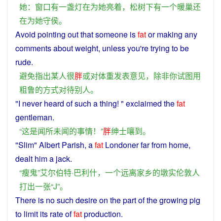
她
：
窗口
有
一
盏
灯
在
为
她
亮
着
，
松树
下
有
一个
暖
巢
还
在
为
她
守
侯
。
Avoid
pointing
out that
someone
is
fat
or
making any
comments
about
weight
,
unless
you
're
trying
to be
rude
.
避免
指出
某人
很
胖
或
对
体重
发表
意见
，
除非
你
试图
用
粗鲁
的
方式
对待
别人
。
"I
never
heard
of
such
a
thing
! "
exclaimed
the
fat
gentleman
.
“
这
是
闻所未闻
的
事情
！”
胖
绅士
嚷
到
。
"
Slim
" Albert Parish,
a
fat
Londoner far from
home
,
dealt him
a
jack.
“
瘦
鬼
”艾尔伯特·巴利什，
一个
远离
家乡
的
墩
实
伦敦
人
打出
一
张
“
J
”。
There is
no
such
desire
on the part
of
the
growing
pig
to
limit
its
rate
of
fat
production.