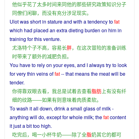
他
似乎
花
了
太
多
时间
来
同
他
的
那些
研究
政策
知识分子
同僚
们
闲聊
，而
没有
充分
涉足
现实
。
Ulot was short
in
stature
and
with
a
tendency
to
fat
which had placed an
extra
dieting
burden
on him in
training
for
this
venture
.
尤洛特
个子
不
高
，
容易
长
胖
，
在
这次
冒险
的
准备
训练
时
带来
了
额外
的
减肥
负担
。
You
have
to
rely
on your eyes, and
I
always
try
to
look
for
very
thin
veins
of
fat
-- that
means
the
meat
will be
tender
.
你
得
靠
双眼
去
看
，
我
总是
试
着
去
查看
脂肪
上
有没有
纤
细
的
纹路
——
如果
有
则
意味
着
肉质
柔软
。
To wash it all down,
drink
a
small
glass
of
milk
-
anything will do,
except
for
whole
milk
; the
fat
content
it just a
bit
too
high
.
吃
完
后
，
喝
一
小
杯
牛奶
——
除了
全
脂
奶
其它
的
都
可