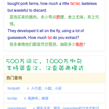
bought
pork
farms, how
much
a
little
fat
fat
,
tasteless
but wasteful to discard.
菜场
买来
的
猪肉
，
多少
带
点
肥
膘
，
食
之
无味
，
弃之可
惜
。
They
developed
it
all
on the fly, using a lot of
guesswork
. How
much
fat
do you
extract
?
很多
事情
他们
都
是
凭空
猜测
，
抽取
多少
脂肪
？
热门查询
footpath n. 人行道；小路；小径
burlap n. 粗麻布；麻袋
preordained v. 预先注定；预定（preordain的过去式和过