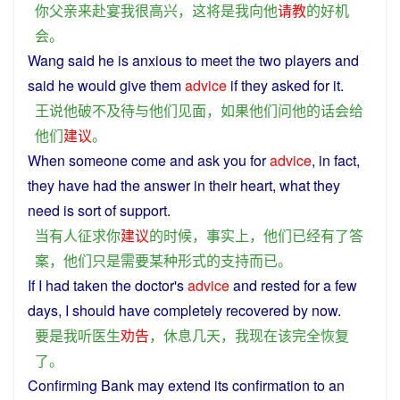
你
父亲
来
赴宴
我
很
高兴
，
这
将
是
我
向
他
请教
的
好
机
会
。
Wang
said
he
is anxious to
meet
the two players
and
said
he
would
give
them
advice
if
they
asked
for
it.
王
说
他
破
不及
待
与
他们
见面
，
如果
他们
问
他
的话
会
给
他们
建议
。
When
someone
come and
ask
you
for
advice
, in
fact
,
they
have
had the
answer
in their heart, what
they
need
is
sort
of
support
.
当
有人
征求
你
建议
的
时候
，
事实上
，
他们
已经有
了
答
案
，
他们
只是
需要
某种形式
的
支持
而已
。
If
I
had
taken
the
doctor
's
advice
and
rested
for
a
few
days
,
I
should
have
completely
recovered
by
now
.
要是
我
听
医生
劝告
，
休息
几天
，
我
现在
该
完全
恢复
了
。
Confirming
Bank
may
extend
its
confirmation
to
an