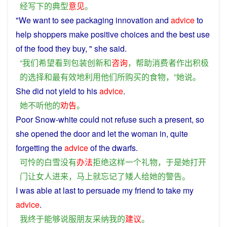
经
写
下
的
典型
意见
。
"
We
want
to
see
packaging
innovation
and
advice
to
help
shoppers
make
positive
choices
and
the
best
use
of
the
food
they
buy
, "
she
said
.
“
我们
希望
看到
包装
创新
和
咨询
，
帮助
消费者
作出
积极
的
选择
和
最
有效
地
利用
他们
所
购买
的
食物
，”
她
说
。
She
did
not
yield
to
his
advice
.
她
不
听
他
的
劝告
。
Poor
Snow
-
white
could
not
refuse
such
a
present
,
so
she
opened the
door
and
let
the
woman
in
, quite
forgetting
the
advice
of
the
dwarfs
.
可怜
的
白雪
没有
办法
拒绝
这样
一个
礼物
，
于是
她
打
开
门
让
女人
进来
，
马上
就
忘记
了
矮人
给
她
的
警告
。
I
was
able
at
last
to
persuade
my
friend
to
take
my
advice
.
我
终于
能够
说服
朋友
采纳
我
的
建议
。