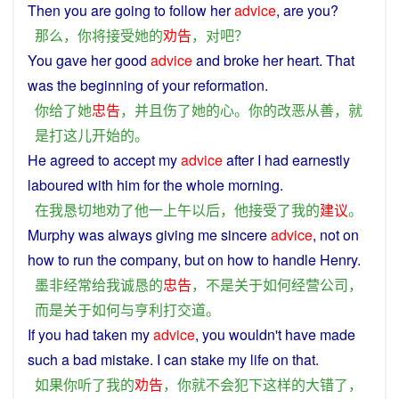
Then
you
are
going
to
follow
her
advice
, are
you
?
那么
，
你
将
接受
她
的
劝告
，
对
吧
？
You
gave
her
good
advice
and
broke
her
heart
. That
was
the
beginning
of
your
reformation
.
你
给
了
她
忠告
，
并且
伤
了
她
的
心
。
你
的
改恶从善
，
就
是
打
这儿
开始
的
。
He
agreed to
accept
my
advice
after
I
had
earnestly
laboured
with
him
for
the
whole
morning
.
在
我
恳切
地
劝
了
他
一
上午
以后
，
他
接受
了
我
的
建议
。
Murphy was
always
giving
me
sincere
advice
,
not
on
how
to
run
the
company
,
but
on
how
to
handle
Henry
.
墨
非
经常
给
我
诚恳
的
忠告
，
不是
关于
如何
经营
公司
，
而是
关于
如何
与
亨利
打交道
。
If
you
had taken my
advice
,
you
wouldn't have
made
such
a
bad
mistake
.
I
can
stake my life
on
that.
如果
你
听
了
我
的
劝告
，
你
就
不会
犯
下
这样
的
大错
了
，