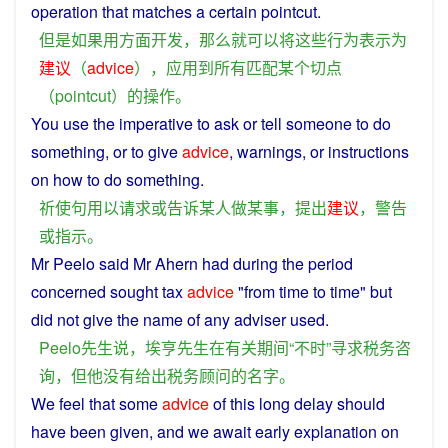
operation
that
matches
a
certain
pointcut
.
但是
如果
用
方面
开发
，
那么
就
可以
将
这些
行为
表示
为
建议
（
advice
），
应用
到
所有
匹配
某个
切点
（
pointcut
）
的
操作
。
You use the
imperative
to
ask
or
tell
someone
to
do
something
,
or
to
give
advice
,
warnings
,
or
instructions
on how to
do
something
.
祈使句
用以
请求
或
告诉
某人
做
某
事
，
提出
建议
，
警告
或
指示
。
Mr
Peelo
said
Mr
Ahern
had
during
the
period
concerned
sought
tax
advice
"from
time
to
time
" but
did not give the
name
of
any
adviser
used.
Peelo
先生
说
，
埃亨
先生
在
有关
期间
“
不时
”
寻求
税务
咨
询
，
但
他
没有
给
出
税务
顾问
的
名字
。
We
feel
that
some
advice
of
this
long
delay
should
have
been
given
, and we
await
early
explanation
on