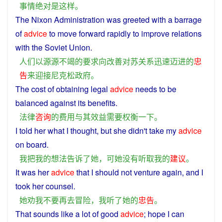
事情
绝对
是
这样
。
The
Nixon
Administration
was
greeted
with a barrage
of
advice
to
move
forward
rapidly
to
improve
relations
with the
Soviet
Union.
人们
以
源源
不
竭
的
要求
向
改善
对
苏
关系
迅速
迈进
的
忠
告
来
迎接
尼克松
政府
。
The
cost
of obtaining
legal
advice
needs
to be
balanced
against
its
benefits
.
法律
咨询
的
费用
与其
效益
需要
权衡
一下
。
I
told
her what
I
thought
,
but
she
didn't
take
my
advice
on
board.
我
把
我
的
想法
告诉
了
她
，
可
她
没有
听取
我
的
建议
。
It was
her
advice
that
I
should
not
venture
again
, and
I
took
her
counsel
.
她
劝
我
不要
再
去
冒险
，
我
听
了
她
的
忠告
。
That sounds like
a
lot of
good
advice
;
hope
I
can