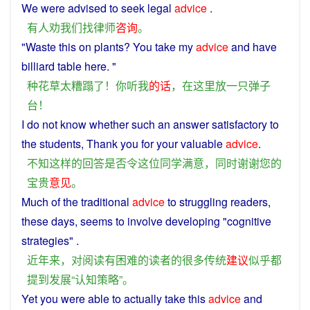
We
were
advised
to
seek
legal
advice
.
有人
劝
我们
找
律师
咨询
。
"
Waste
this
on
plants
?
You
take
my
advice
and
have
billiard
table
here
. "
种
花草
太
糟蹋
了
！
你
听
我
的话
，
在
这里
放
一
只
弹子
台
！
I do
not
know
whether
such
an
answer
satisfactory
to
the
students
,
Thank
you
for your
valuable
advice
.
不
知
这样
的
回答
是否
令
这位
同学
满意
，
同时
谢谢
您
的
宝贵
意见
。
Much
of the
traditional
advice
to
struggling
readers
,
these days,
seems
to
involve
developing
"
cognitive
strategies
" .
近年来
，
对
阅读
有
困难
的
读者
的
很多
传统
建议
似乎
都
提到
发展
“
认知
策略
”。
Yet
you
were
able
to
actually
take
this
advice
and