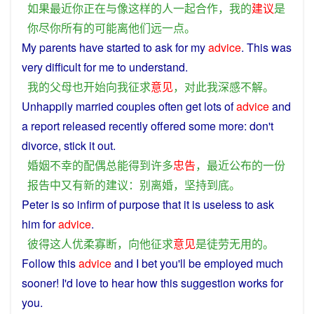
如果
最近
你
正在
与
像
这样
的
人
一起
合作
，
我
的
建议
是
你
尽
你
所有
的
可能
离
他们
远
一点
。
My
parents
have
started
to
ask
for
my
advice
.
This
was
very
difficult for
me
to
understand
.
我
的
父母
也
开始
向
我
征求
意见
，
对
此
我
深感
不解
。
Unhappily
married
couples
often
get
lots
of
advice
and
a
report
released
recently
offered
some more: don't
divorce
,
stick
it out.
婚姻
不幸
的
配偶
总能
得到
许多
忠告
，
最近
公布
的
一
份
报告
中
又
有
新
的
建议
：
别
离婚
，
坚持到底
。
Peter
is
so
infirm
of purpose
that
it
is
useless
to
ask
him
for
advice
.
彼得
这
人
优柔寡断
，
向
他
征求
意见
是
徒劳无用
的
。
Follow
this
advice
and
I
bet
you
'll
be
employed much
sooner
!
I
'd love to
hear
how
this
suggestion
works
for
you
.