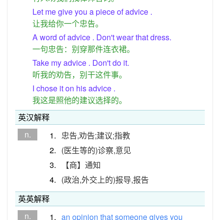
Let me give you a piece of advice .
让我给你一个忠告。
A word of advice . Don't wear that dress.
一句忠告：别穿那件连衣裙。
Take my advice . Don't do it.
听我的劝告，别干这件事。
I chose it on his advice .
我这是照他的建议选择的。
英汉解释
n.
1.
忠告,劝告;建议;指教
2.
(医生等的)诊察,意见
3.
【商】通知
4.
(政治,外交上的)报导,报告
英英解释
n.
1.
an
opinion
that
someone
gives
you