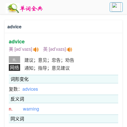
advice
advice
美 [ədˈvaɪs]
英 [əd'vaɪs]
n.
建议；意见；忠告；劝告
网络
通知；指导；意见建议
词形变化
复数：
advices
反义词
n.
warning
同义词