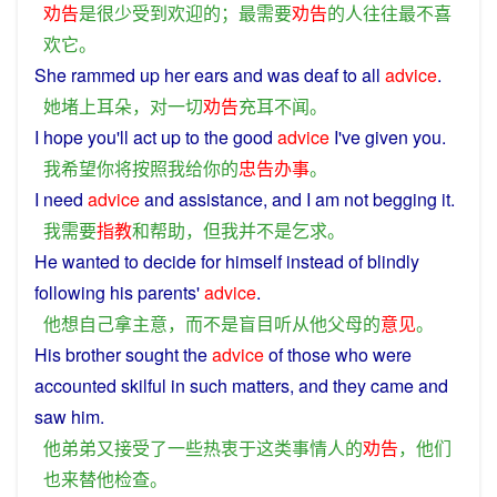
劝告
是
很少
受到
欢迎
的
；
最
需要
劝告
的
人
往往
最
不
喜
欢
它
。
She
rammed
up
her
ears
and
was
deaf
to
all
advice
.
她
堵
上
耳朵
，
对
一切
劝告
充耳不闻
。
I
hope
you
'll
act
up to
the
good
advice
I
've
given
you
.
我
希望
你
将
按照
我
给
你
的
忠告
办事
。
I
need
advice
and
assistance
,
and
I
am
not
begging
it.
我
需要
指教
和
帮助
，
但
我
并不是
乞求
。
He
wanted
to
decide
for
himself
instead
of
blindly
following
his
parents
'
advice
.
他
想
自己
拿主意
，
而不是
盲目
听从
他
父母
的
意见
。
His
brother
sought the
advice
of
those
who
were
accounted
skilful in
such
matters
,
and
they
came
and
saw
him
.
他
弟弟
又
接受
了
一些
热衷于
这
类
事情
人
的
劝告
，
他们
也
来
替
他
检查
。