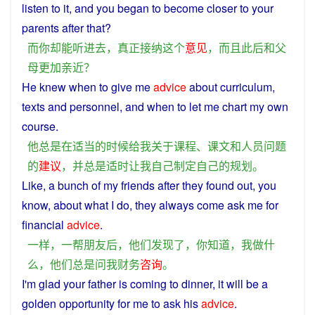
listen
to it,
and
you
began to become
closer
to your
parents
after
that?
而
你
却
能
听
进去
，
真正
接纳
这个
意见
，
而且
此后
和
父
母
更加亲近
？
He
knew
when
to
give
me
advice
about
curriculum
,
texts
and
personnel
,
and
when to
let
me
chart
my
own
course
.
他
总是
在
适当
的
时候
给
我
关于
课程
、
课文
和
人员
问题
的
建议
，
并
总是
适时
让
我
自己
制定
自己
的
规划
。
Like, a bunch of my
friends
after
they
found
out,
you
know
, about what
I
do
,
they
always
come
ask
me
for
financial
advice
.
一样
，
一帮
朋友
后
，
他们
发现
了
，
你
知道
，
我
做
什
么
，
他们
总是
问
我
财务
咨询
。
I
'm
glad
your
father
is
coming
to
dinner
,
it
will
be a
golden
opportunity
for
me
to
ask
his
advice
.