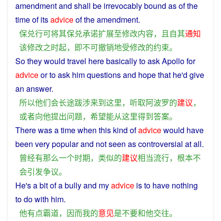
amendment
and
shall
be
irrevocably
bound
as
of
the
time
of
its
advice
of the
amendment
.
保
兑
行
可
将
其
保
兑
承诺
扩展
至
修改
内容
，
且
自
其
通知
该
修改
之
时
起
，
即
不可
撤销地
受
修改
的
约束
。
So
they
would
travel
here
basically
to
ask
Apollo
for
advice
or
to ask
him
questions
and
hope
that
he
'd
give
an
answer
.
所以
他们
会
长途跋涉
来到
这里
，
听取
阿波罗
的
建议
，
或者
向
他
提出
问题
，
希望
能
从
这里
得到
答案
。
There was
a
time
when this
kind
of
advice
would
have
been
very
popular
and
not
seen
as
controversial
at all.
曾经
有
那么
一个
时期
，
类似
的
建议
相当
流行
，
根本
不
会
引发
争议
。
He's a bit of
a
bully
and
my
advice
is
to have nothing
to
do
with
him
.
他
有点
霸道
，
因而
我
的
意见
是
不要
和
他
交往
。