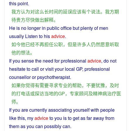
this
point
.
我方
认为
对
这么
长
时间
的
延误
应该
有
个
说法
。
我方
期
待
贵
方
尽快
做出
解释
。
He
is
no longer in public office
but
plenty
of
men
usually
Listen
to
his
advice
.
如今
他
已经
不再
担任
公职
，
但是
许多
人
仍然
愿意
听取
他
的
想法
。
If
you
sense
the
need
for
professional
advice
, do
not
hesitate
to
call
or
visit
your
local
GP
,
professional
counsellor
or
psychotherapist
.
如果
你
觉得
有
需要
寻求
专业
的
帮助
，
不要
犹豫
，
及时
的
打电话
或
探访
当地
的
GP
，
专家
顾问
及
精神病
治疗医
师
。
If
you
are
currently
associating yourself
with
people
like
this
,
my
advice
to
you
is
to get as
far
away
from
them
as you can
possibly
can.