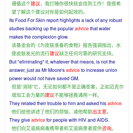
遵循
这个
建议
，
我
打赌
你
很快
就会
找到
工作
！
我
很
希
望
了解
这个
建议
对
你
是
如何
起
效
的
。
Its
Food
For
Skin
report
highlights
a
lack
of
any
robust
studies
backing
up
the
popular
advice
that
water
makes
the
complexion
glow
.
该
基金会
的
《
为
皮肤
准备
的
食物
》
报告
强调
指出
，
水
使
皮肤
发光
的
流行
建议
缺乏
任何
可靠
的
研究
支持
。
But
"
eliminating
"
it
,
whatever
that
means
, is
not
the
answer
, just
as
Mr Moore's
advice
to
increase
union
power
would
not
have
saved
GM.
但是
“
消除
”
它
，
无论如何
都
不是
正确
答案
，
正如
迈克尔
增加
工会
力量
的
建议
不
能够
拯救
通用
一样
。
They
related
their
trouble
to
him
and
asked
his
advice
.
他们
给
他
讲述
了
他们
的
烦恼
，
请
他
帮助
出主意
。
They
give
advice
for people
with
HIV and
AIDS
.
他们
向
艾滋病
病毒
携带
者
和
艾滋病
患者
提供
咨询
。