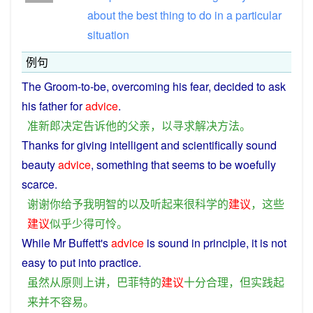
about
the
best
thing
to
do
in
a
particular
situation
例句
The Groom-to-be,
overcoming
his
fear,
decided
to
ask
his
father
for
advice
.
准
新郎
决定
告诉
他
的
父亲
，
以
寻求
解决
方法
。
Thanks
for
giving
intelligent
and
scientifically
sound
beauty
advice
, something that
seems
to
be
woefully
scarce
.
谢谢
你
给予
我
明智
的
以及
听
起来
很
科学
的
建议
，
这些
建议
似乎
少
得
可怜
。
While
Mr
Buffett
's
advice
is
sound
in
principle
, it is
not
easy
to put into
practice
.
虽然
从
原则上
讲
，
巴菲特
的
建议
十分
合理
，
但
实践
起
来
并不
容易
。