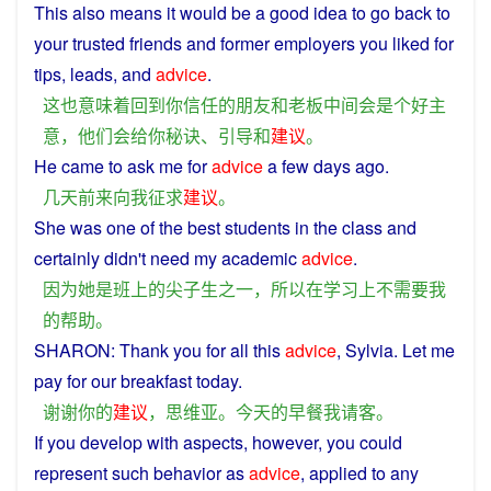
This
also
means
it
would
be
a
good
idea
to
go back to
your
trusted
friends
and
former
employers
you
liked for
tips
,
leads
,
and
advice
.
这
也
意味
着
回到
你
信任
的
朋友
和
老板
中间
会
是
个
好
主
意
，
他们
会
给
你
秘诀
、
引导
和
建议
。
He
came
to
ask
me
for
advice
a few
days
ago.
几天
前来
向
我
征求
建议
。
She
was
one
of the best
students
in
the
class
and
certainly didn't
need
my
academic
advice
.
因为
她
是
班
上
的
尖子
生
之一
，
所以
在
学习
上
不
需要
我
的
帮助
。
SHARON:
Thank
you
for all this
advice
, Sylvia. Let
me
pay
for our
breakfast
today
.
谢谢
你
的
建议
，
思维
亚
。
今天
的
早餐
我
请客
。
If
you
develop
with
aspects
,
however
, you
could
represent
such
behavior
as
advice
,
applied
to
any