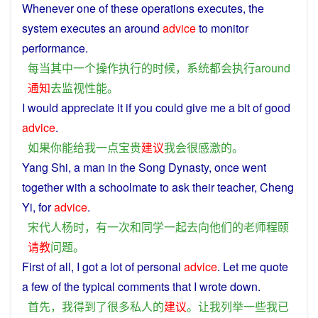
Whenever
one
of
these
operations
executes
, the
system
executes
an
around
advice
to
monitor
performance
.
每当
其中
一个
操作
执行
的
时候
，
系统
都会
执行
around
通知
去
监视
性能
。
I
would
appreciate
it
if
you
could
give
me
a bit
of
good
advice
.
如果
你
能
给
我
一点
宝贵
建议
我
会
很
感激
的
。
Yang
Shi,
a
man
in
the
Song Dynasty,
once
went
together
with
a
schoolmate
to
ask
their
teacher
, Cheng
Yi, for
advice
.
宋代
人
杨
时
，
有
一次
和
同学
一起
去向
他们
的
老师
程颐
请教
问题
。
First
of all,
I
got
a lot of
personal
advice
. Let me quote
a
few of the
typical
comments that
I
wrote down.
首先
，
我
得到
了
很多
私人
的
建议
。
让
我
列举
一些
我
已