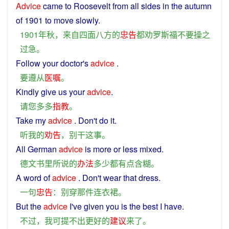
Advice
came to
Roosevelt
from
all
sides
in the
autumn
of
1901 to move slowly.
1901年
秋
，
来自
四面八方
的
忠告
都
劝
罗斯福
不要
操之
过急
。
Follow
your
doctor
's
advice
.
要
遵从
医嘱
。
Kindly
give
us
your
advice
.
请
您
多多
指教
。
Take
my
advice
. Don't
do
it
.
听
我
的
劝告
，
别
干
这
事
。
All
German
advice
is
more or
less
mixed
.
德文
书
里
所
说
的
办法
多少
都
有点
含糊
。
A
word
of
advice
. Don't
wear
that
dress
.
一
句
忠告
：
别
穿
那
件连衣裙
。
But
the
advice
I
've
given
you
is
the best
I
have.
不过
，
我
可
提
不
出
更好
的
建议
来
了
。