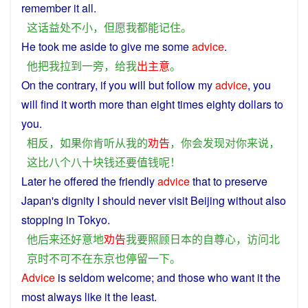
remember
it
all
.
这
话
益处
不
小
，
但愿
我
都
能
记住
。
He
took
me
aside
to
give
me
some
advice
.
他
把
我
拉
到
一旁
，
给
我
出主意
。
On
the
contrary
,
if
you
will
but
follow
my
advice
,
you
will
find
it
worth
more
than
eight
times
eighty
dollars
to
you.
相反
，
如果
你
肯
听从
我
的
劝告
，
你
会
发现
对
你
来说
，
这
比
八个
八十
块
钱
还
要
值钱
呢
！
Later
he
offered
the friendly
advice
that
to
preserve
Japan
's
dignity
I
should
never
visit
Beijing
without
also
stopping
in
Tokyo
.
他
后来
还
好意
地
劝告
我
要
照顾
日本
的
自尊心
，
访问
北
京
时
不可不
在
东京
也
停留
一下
。
Advice
is
seldom
welcome; and those
who
want
it
the
most
always
like
it
the least.