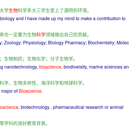
大学
生物
科学
系
大三
学生
爱上
了
酒吧
的
环境
。
biology
and
I
have
made
up
my mind to
make
a
contribution
to
来
也
一定
要
为
生物
科学
领域
做出
自己
的
贡献
。
y
;
Zoology
;
Physiology
;
Biology
Pharmacy
;
Biochemistry
;
Molec
；
生物
制药
；
生物化学
；
分子
生物学
。
ing
nanotechnology
,
bioscience
,
biodiversity
,
marine
sciences
an
科学
、
生物
多样性
、
海洋
科学
和
地球
科学
。
e
major
of
Bioscience
.
ioscience
,
biotechnology
,
pharmaceutical
research
or
animal
等
学科
的
良好
教育
背景
。