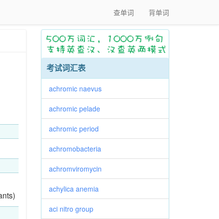
查单词
背单词
考试词汇表
achromic naevus
achromic pelade
achromic period
achromobacteria
achromviromycin
achylica anemia
ants)
aci nitro group