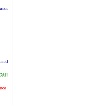
urses
ased
试
项目
ence