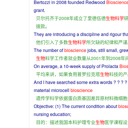
Bertozzi
in
2008
founded
Redwood
Bioscienc
grant
.
贝尔托齐
于
2008年
成立
了
里德
伍德
生物
科学
拨款
。
They
are
introducing
a
discipline
and
rigour
tha
他们
引入
了
多数
生物
科学
所
欠缺
的
纪律
和
严谨
The
number
of
bioscience
jobs
,
still
small
,
gre
生物
科学
工作者
就业
数量
从
2001年
到
2008年
On
average
, a 10-
week
supply of Prolacta
Bio
平均
来讲
，
如果
食用
普罗
拉
克
塔
生物
科技
的
产
And I have searched some
extra
words ? ? ? ?
material microcell
bioscience
遗传学
科学
依据
蛋白质
基因
差异
原材料
微
细胞
Objective
: (1) The current condition about
bios
nursing
education;
目的
：
描述
我国
本科
护理
专业
生物
医学
课程
设