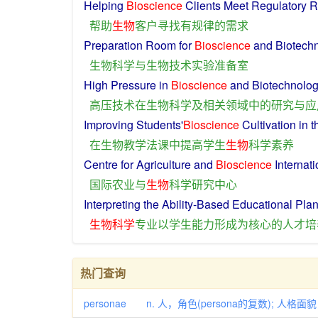
Helping
Bioscience
Clients
Meet Regulatory
R
帮助
生物
客户
寻找
有
规律
的
需求
Preparation
Room
for
Bioscience
and
Biotech
生物
科学
与
生物
技术
实验
准备
室
High Pressure
in
Bioscience
and
Biotechnolo
高压
技术
在
生物
科学
及
相关
领域
中
的
研究
与
应
Improving
Students'
Bioscience
Cultivation
in
t
在
生物
教学法
课
中
提高
学生
生物
科学
素养
Centre
for
Agriculture
and
Bioscience
Internati
国际
农业
与
生物
科学研究
中心
Interpreting
the
Ability
-Based
Educational
Pla
生物
科学
专业
以
学生
能力
形成
为
核心
的
人才
培
热门查询
personae n. 人，角色(persona的复数); 人格面