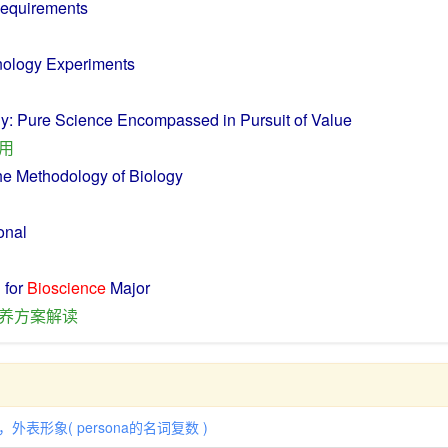
equirements
nology
Experiments
gy
: Pure
Science
Encompassed
in
Pursuit
of
Value
用
he
Methodology
of
Biology
onal
n
for
Bioscience
Major
养
方案
解读
貌，外表形象( persona的名词复数 )