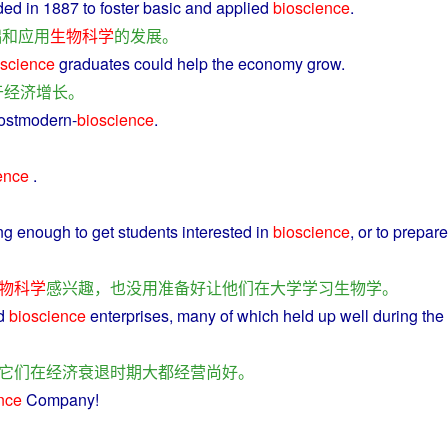
ded
in
1887 to
foster
basic
and
applied
bioscience
.
础
和
应用
生物
科学
的
发展
。
oscience
graduates
could
help
the
economy
grow
.
于
经济
增长
。
ostmodern
-
bioscience
.
ence
.
ng
enough
to
get
students
interested
in
bioscience
, or to
prepare
物
科学
感兴趣
，
也
没用
准备
好
让
他们
在
大学
学习
生物学
。
d
bioscience
enterprises
, many of which held up
well
during
the
它们
在
经济
衰退
时期
大都
经营
尚
好
。
nce
Company
!