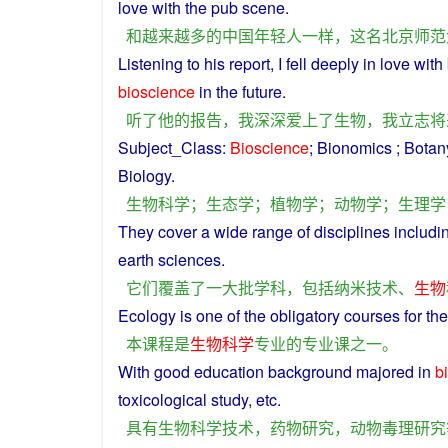
love
with
the
pub
scene
.
和
越来越
多
的
中国
年轻人
一样
，
这名
北京
师范
Listening
to
his
report
,
I
fell
deeply
in
love
with
bioscience
in
the
future
.
听
了
他
的
报告
，
我
深深
爱上
了
生物
，
我
立志
将
Subject_Class:
Bioscience
;
Bionomics
;
Botan
Biology
.
生物
科学
；
生态学
；
植物学
；
动物学
；
生理学
They
cover
a wide range of disciplines includ
earth
sciences
.
它们
覆盖
了
一大批
学科
，
包括
纳米技术
、
生物
Ecology
is
one
of the obligatory
courses
for th
本
课程
是
生物
科学
专业
的
专业课
之一
。
With
good
education
background
majored in
b
toxicological
study
, etc.
具有
生物
科学技术
，
药物
研究
，
动物
毒理
研究