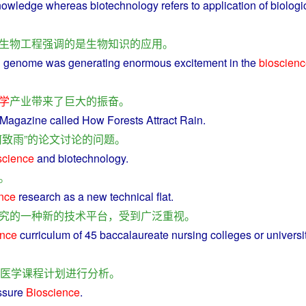
nowledge
whereas
biotechnology
refers
to
application
of
biologi
生物工程
强调
的
是
生物
知识
的
应用
。
n
genome
was
generating
enormous
excitement
in the
bioscien
学
产业
带来
了
巨大
的
振奋
。
Magazine
called
How
Forests
Attract
Rain
.
何
致
雨
”
的
论文
讨论
的
问题
。
science
and
biotechnology
.
。
nce
research
as
a
new
technical
flat
.
究
的
一种
新
的
技术
平台
，
受到
广泛
重视
。
ence
curriculum
of 45
baccalaureate
nursing
colleges
or
universi
医学
课程
计划
进行
分析
。
ssure
Bioscience
.