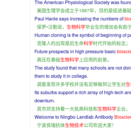
The
American
Physiological
Society
was
foun
美国
生理学
会
成立
于
1887年，
目的
是
促进
基
Paul Hanle
says
increasing
the numbers
of
bi
保罗•汉勒
说
，
生物
科学
毕业生
的
增加
会
有助
Human
cloning
is
the
symbol
of
beginning
of
p
克隆
人
的
出现
是
后
生命
科学
时代
开始
的
标志
；
Future
prospects
in
high pressure
basic
biosci
高压
在
基础
生物
科学
上
应用
的
前景
。
The
study
found
that
many
schools
are
not
doi
them
to
study
it
in
college
.
调查
发现
许多
学校
并
没有
足够
做到
让
学生
对
生
Its
suburbs
support
a
rich
array
of high-tech
an
downturn
.
其
市郊
支持
着
一大批
高科技
和
生物
科学
企业
，
Welcome
to
Ningbo
Landlab
Antibody
Bioscie
宁波
良
瑞
抗体
生物
技术
公司
欢迎
大家
！