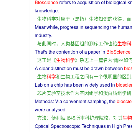
Bioscience
refers
to
acquisition
of
biological
k
knowledge
.
生物
科学
对应
于
（
是
指
）
生物
知识
的
获得
，
而
Meanwhile
, progress in
sequencing
the
huma
industry
.
与此同时
，
人类
基因组
的
测序
工作
也
给
生物
科
That's
the
contention of
a
paper
in
BioScience
这
正是
《
生物
科学
》
杂志
上
一
篇
名
为
“
雨林
如
A
clear
distinction
must be drawn
between
bio
生物
科学
和
生物工程
之间
有
一个
很
明显
的
区别
Lab
on
a
chip
has
been
widely
used
in
bioscie
芯片
实验室
技术
作为
基因
组
学
和
蛋白质
组
学
研
Methods
: Via
convenient
sampling
, the
biosci
were
analysed
.
方法
：
便利
抽取
45
所
本科
护理
院校
，
对
其
生物
Optical
Spectroscopic
Techniques
in
High Pre