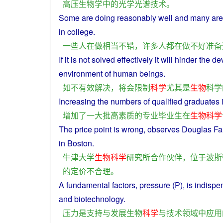
高压
生物学
中
的
光学
光谱
技术
。
Some
are
doing
reasonably
well
and
many
ar
in
college
.
一些
人
在
做
相当
不错
，
许多
人
都
在
做
不好
准备
If
it is
not
solved
effectively
it
will
hinder the
de
environment
of human beings.
如
不
有效
解决
，
将会
限制
科学
尤其是
生物
科学
Increasing
the numbers
of
qualified
graduates
增加
了
一大批
高
素质
的
专业
毕业生
在
生物
科学
The
price
point is wrong,
observes
Douglas F
in
Boston
.
牛津
大学
生物
科学
研究所
合作伙伴
，
位于
波斯
的
定价
不
合理
。
A
fundamental
factors
,
pressure
(P),
is
indispe
and
biotechnology
.
压力
是
支持
与
发展
生物
科学
与
技术
领域
中
应用