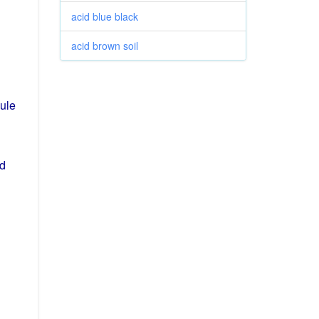
acid blue black
acid brown soil
ule
d