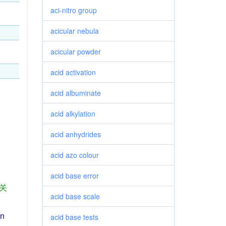
aci-nitro group
acicular nebula
acicular powder
acid activation
acid albuminate
acid alkylation
acid anhydrides
acid azo colour
acid base error
关
acid base scale
in
acid base tests