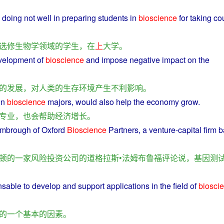
e
doing
not well
in
preparing
students
in
bioscience
for
taking
co
选修
生物学
领域
的
学生
，
在
上
大学
。
velopment
of
bioscience
and
impose
negative
impact
on
the
的
发展
，
对
人类
的
生存
环境
产生
不利
影响
。
in
bioscience
majors
,
would
also
help
the
economy
grow
.
专业
，
也
会
帮助
经济
增长
。
ambrough
of
Oxford
Bioscience
Partners
,
a
venture
-
capital
firm
b
顿
的
一家
风险投资
公司
的
道格拉斯•法姆布鲁福
评论
说
，
基因
测
nsable to
develop
and
support
applications
in the
field
of
biosci
的
一个
基本
的
因素
。