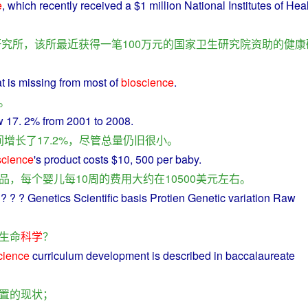
e
,
which
recently
received
a
$1
million
National
Institutes
of
Heal
研究所
，
该
所
最近
获得
一
笔
100万
元
的
国家
卫生
研究院
资助
的
健康
t is
missing
from
most
of
bioscience
.
。
w
17. 2%
from
2001
to
2008.
间
增长
了
17.2%，
尽管
总量
仍旧
很
小
。
science
's
product
costs
$10, 500
per
baby
.
品
，
每个
婴儿
每
10
周
的
费用
大约
在
10500
美元
左右
。
 ? ? ?
Genetics
Scientific
basis
Protien
Genetic
variation
Raw
生命
科学
？
cience
curriculum
development is
described
in
baccalaureate
置
的
现状
；