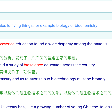
ates
to
living
things
,
for
example
biology
or
biochemistry
oscience
education
found
a
wide
disparity among
the
nation
's
的
分析
，
发现
了
一片
广阔
的
差距
国家
的
学校
。
did
a
study
of
bioscience
education
across
the country.
育
情况
作
了
一
项调查
。
emistry
and
its
relationship
to
biotechnology
must
be
broadly
学
以及
他们
与
生物技术
之间
的
关系
。
以及
他们
与
生物
技术
之间
的
niversity has, like
a
growing
number
of
young
Chinese
,
fallen