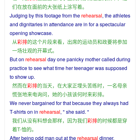
们
在
放
在
面前
的
大
张
纸
上
涂写
着
。
Judging
by
this
footage
from
the
rehearsal
, the athletes
and dignitaries in
attendance
are in for a
spectacular
opening
showcase.
从
彩排
的
这个
片段
来看
，
出席
的
运动员
和
政要
将
参加
一场
壮观
的
开幕式
。
But
on
rehearsal
day
one panicky
mother
called
during
practice
to
see what
time
her
teenager
was
supposed
to show
up
.
然而
在
彩排
的
当天
，
在
大家
正
埋头
苦练
时
，
一名
母亲
慌张
地
来电
询问
，
她
的
小孩
该
何时
来
彩排
。
We
never
bargained for that
because
they
always
had
T-
shirts
on
in
rehearsal
, " she said. "
我们
从
没有
料想
会
那样
，
因为
我们
彩排
的
时候
都
是
穿
着
T-
恤
的
。
After
being
odd
man
out
at
the
rehearsal
dinner,