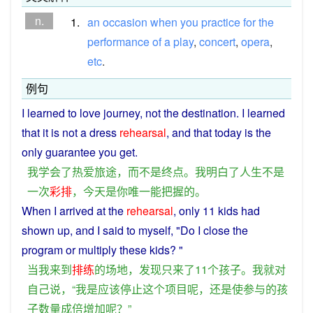
n.
1.
an
occasion
when
you
practice
for
the
performance
of
a
play
,
concert
,
opera
,
etc
.
例句
I
learned
to
love
journey
,
not
the
destination
.
I
learned
that it
is
not
a
dress
rehearsal
,
and
that
today
is the
only
guarantee
you
get.
我
学会
了
热爱
旅途
，
而
不是
终点
。
我
明白
了
人生
不是
一次
彩排
，
今天
是
你
唯一
能
把握
的
。
When
I
arrived
at the
rehearsal
,
only
11
kids
had
shown
up, and
I
said
to
myself
, "Do I
close
the
program
or
multiply
these
kids
? "
当
我
来到
排练
的
场地
，
发现
只
来
了
11
个
孩子
。
我
就
对
自己
说
，“
我
是
应该
停止
这个
项目
呢
，
还
是
使
参与
的
孩
子
数量
成倍增加
呢
？”