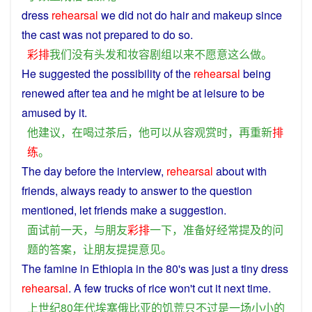
dress
rehearsal
we
did
not
do
hair
and
makeup
since
the
cast
was not
prepared
to
do
so
.
彩排
我们
没有
头发
和
妆
容
剧组
以来
不
愿意
这么
做
。
He
suggested
the possibility of the
rehearsal
being
renewed
after
tea
and
he
might
be
at
leisure
to
be
amused by it.
他
建议
，
在
喝
过
茶
后
，
他
可以
从容
观赏
时
，
再
重新
排
练
。
The
day before the
interview
,
rehearsal
about
with
friends
,
always
ready
to
answer
to the
question
mentioned
,
let
friends
make
a
suggestion
.
面试
前一天
，
与
朋友
彩排
一下
，
准备好
经常
提及
的
问
题
的
答案
，
让
朋友
提
提
意见
。
The
famine
in
Ethiopia
in the 80's
was
just
a
tiny
dress
rehearsal
. A
few
trucks
of
rice
won't cut it
next
time
.
上
世纪
80年
代
埃塞俄比亚
的
饥荒
只不过
是
一场
小小
的