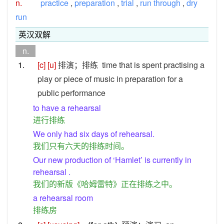
n.
practice
,
preparation
,
trial
,
run through
,
dry
run
英汉双解
n.
1.
[c]
[u]
排演；排练
time that is spent practising a
play or piece of music in preparation for a
public performance
to have a rehearsal
进行排练
We only had six days of rehearsal.
我们只有六天的排练时间。
Our new production of ‘Hamlet’ is currently in
rehearsal .
我们的新版《哈姆雷特》正在排练之中。
a rehearsal room
排练房