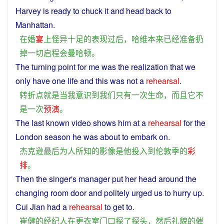
Harvey
is
ready
to
chuck
it
and
head
back to
Manhattan
.
在
婚
宴
上
怪异
十足
的
表现
过后
，
哈维
本来
已经
准备
扔
掉
一切
启程
会
曼哈顿
。
The turning point for
me
was
the
realization
that
we
only
have one
life
and
this was
not
a
rehearsal
.
转折点
就是
当
我
意识到
我们
只有
一次
生命
，
而且
它
不
是
一次
预演
。
The
last
known
video
shows
him
at a
rehearsal
for the
London
season
he
was
about
to
embark on.
杰克逊
最后
为人
所
知
的
影像
是
他
投入
到
伦敦
季
的
彩
排
。
Then
the
singer's
manager
put
her
head
around the
changing room
door
and
politely
urged us to
hurry
up
.
Cui
Jian
had
a
rehearsal
to get to.
崔健
的
经纪人
在
更衣室
门口
探
了
探头
，
然后
礼貌
的
催