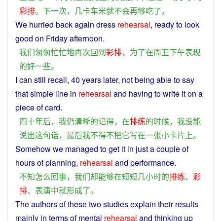
彩排
。
下
一次
，
几
卡车
米
就
不会
再
够
吃
了
。
We
hurried
back
again
dress
rehearsal
, ready
to
look
good
on
Friday
afternoon
.
我们
匆匆忙忙
地
再次
回到
彩排
，
为了
在
周五
下午
表现
的
好
一些
。
I
can
still
recall
, 40
years
later
,
not
being
able
to say
that
simple
line
in
rehearsal
and
having
to
write
it
on
a
piece
of
card
.
四十
年
后
，
我
仍
清晰
的
记得
，
在
排练
的
时候
，
我
没
能
说出
这
句
话
，
最后
我
不得不
把
它
写
在
一
张
小
卡片
上
。
Somehow
we
managed
to
get
it
in
just
a
couple
of
hours
of planning,
rehearsal
and
performance
.
不
知
怎么
回
事
，
我们
却
能够
在
短短
几
小时
的
排练
、
彩
排
、
表演
中
就
形成
了
。
The authors
of
these
two
studies
explain
their
results
mainly
in
terms
of
mental
rehearsal
and
thinking up