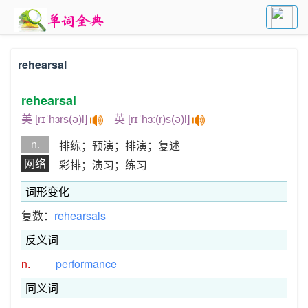
rehearsal
rehearsal
美 [rɪˈhɜrs(ə)l]
英 [rɪˈhɜː(r)s(ə)l]
n.
排练；预演；排演；复述
网络
彩排；演习；练习
词形变化
复数：
rehearsals
反义词
n.
performance
同义词