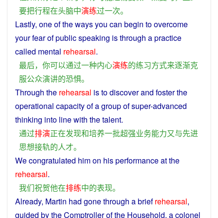
要
把
行程
在
头脑
中
演练
过
一次
。
Lastly
, one of the
ways
you
can
begin
to
overcome
your
fear
of
public
speaking
is
through
a
practice
called
mental
rehearsal
.
最后
，
你
可以
通过
一种
内心
演练
的
练习
方式
来
逐渐
克
服
公众
演讲
的
恐惧
。
Through
the
rehearsal
is
to
discover
and
foster
the
operational
capacity
of a group of super-advanced
thinking
into
line
with
the
talent
.
通过
排演
正在
发现
和
培养
一批
超
强
业务
能力
又
与
先进
思想
接轨
的
人才
。
We
congratulated
him
on his
performance
at
the
rehearsal
.
我们
祝贺
他
在
排练
中
的
表现
。
Already
,
Martin
had gone
through
a
brief
rehearsal
,
guided
by the Comptroller
of
the Household,
a
colonel