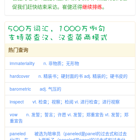
促
我们
赶快
结束
采访
。
崔健
还
得
继续
排练
。
热门查询
immateriality n. 非物质；无形物
hardcover n. 精装书；硬封面的书 adj. 精装的；硬书皮的
barometric adj. 气压的
inspect vt. 检查；视察；检阅 vi. 进行检查；进行视察
vow n. 发誓；誓言；许愿 vi. 发誓；郑重宣告 vt. 发誓；郑
重宣告
paneled 被选为陪审员（paneled是panel的过去式和过去
分词） 在……上嵌板子（paneled是panel的过去式和过去分