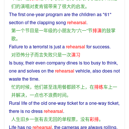
们
的
演唱
对
麦肯锡
带来
了
很
大
的
启发
。
The
first
one
-
year
program
are
the
children
as
"61"
section
of
the
clapping
song
rehearsal
.
第一
个
节目
是
一
年级
的
小朋友
为
“
六一
”
节
排演
的
鼓掌
歌
。
Failure
to
a
terrorist
is
just
a
rehearsal
for
success.
对
恐怖分子
而言
失败
只是
一次
演习
Is
busy
,
their
even
company
dines
is
too
busy
to think,
one
and
solves
on
the
rehearsal
vehicle
,
also
does
not
waste
the
time
.
忙
的
时候
，
他们
甚至连
用餐
都
顾不上
，
在
排练
车
上
一
并
解决
，
一点
也
不
浪费
时间
。
Rural
life
of
the
old
one-way
ticket
for
a
one-way
ticket
,
there
is
no
dress
rehearsal
.
人生
旧
乡
一
张
有
去
无
回
的
单程
票
，
没有
彩排
。
Life
has
no
rehearsal
,
the
cameras
are
always
rolling
.