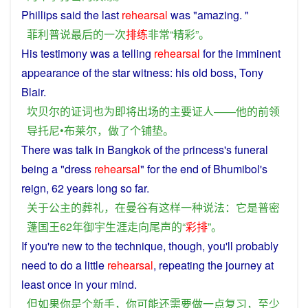
Phillips
said
the
last
rehearsal
was
"
amazing
. "
菲利普
说
最后
的
一次
排练
非常
“
精彩
”。
His
testimony
was
a
telling
rehearsal
for
the
imminent
appearance
of
the star
witness
: his old
boss
,
Tony
Blair.
坎贝尔
的
证词
也
为
即将
出场
的
主要
证人
——
他
的
前
领
导
托尼•布莱尔，
做
了
个
铺垫
。
There
was
talk
in
Bangkok
of the
princess
's
funeral
being
a
"
dress
rehearsal
" for the
end
of Bhumibol's
reign
, 62 years
long
so
far.
关于
公主
的
葬礼
，
在
曼谷
有
这样
一种
说法
：
它
是
普密
蓬
国王
62年
御
宇
生涯
走向
尾声
的
“
彩排
”。
If
you
're
new
to the technique,
though
,
you
'll
probably
need
to
do
a little
rehearsal
, repeating the
journey
at
least
once
in
your
mind
.
但
如果
你
是
个
新手
，
你
可能
还
需要
做
一点
复习
，
至少