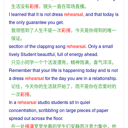
生活
没有
彩排
，
镜头
一直
在
现场
直播
。
I
learned
that it
is
not
dress
rehearsal
, and that
today
is
the
only
guarantee
you
get
.
我
领悟到
了
人生
不是
一次
彩排
，
今天
是
你
得到
的
唯一
保证
。
section of the clapping song
rehearsal
.
Only
a
small
lively
Student
beautiful
,
full
of
energy
ahead.
只见
小
同学
一个个
活泼
漂亮
，
精神
饱满
，
喜气洋洋
。
Remember
that your
life
is happening
today
and
is
not
a
dress
rehearsal
for the day
you
are
in
a
relationship
.
记住
，
今天
你
的
生活
就
开始
了
，
而
不是
你
在
恋爱
时
的
一
次
彩排
。
In
a
rehearsal
studio
students
sit
in
quiet
concentration
,
scribbling
on
large
pieces
of
paper
spread out across the
floor
.
在
一
处
排演
室
里
坐
着
的
学生们
安静
而
注意力
集中
，
他