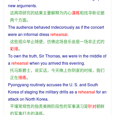
new
arguments
.
这
两
项
研究
的
结果
主要
解释
为
内心
演练
和
找寻
新论
据
两
个
方面
。
The
audience
behaved
indecorously
as
if
the
concert
were
an
informal
dress
rehearsal
.
这些
观众
举止
随便
，
仿佛
这
场
音乐会
是
一场
非正式
的
彩排
。
To own the
truth
,
Sir
Thomas
,
we
were
in the middle
of
a
rehearsal
when
you
arrived
this
evening
.
托马斯
爵士
，
说
实话
，
今天
晚上
你
到家
的
时候
，
我们
正在
排练
。
Pyongyang
routinely
accuses
the U. S. and
South
Korea
of
staging
the
military
drills
as
a
rehearsal
for
an
attack on
North
Korea
.
平壤
常规
性
的
指责
美
韩
阶段性
的
军事
演习
是
针对
朝鲜
的
军事
打击
的
演练
。