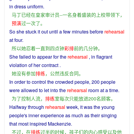
in
dress
uniform.
马丁
已经
在
皇家
审计
员
--
一
名
身着
盛装
的
上校
带领
下
，
预演
过
一次
了
。
So
she
stuck it out
until
a
few
minutes
before
rehearsal
at
four
.
所以
她
忍
着
一
直到
四点钟
彩排
前
的
几分
钟
。
She
failed
to appear for the
rehearsal
,
in
flagrant
violation
of her
contract
.
她
没有
参加
排练
，
公然
违反
合同
。
In
order
to
control
the crowded
people
, 200 people
were
allowed
to
let
into
the
rehearsal
room
at
a
time
.
为了
控制
人流
，
排练
室
每次
只能
放
进
200
名
顾客
。
Halfway
through
rehearsal
week, it
was
the
young
people
's
inner
experience
as
much
as
their
singing
that most
inspired
Mackenzie.
不过
，
在
排练
过半
的
时候
，
孩子
们
的
内心
感受
以及
他