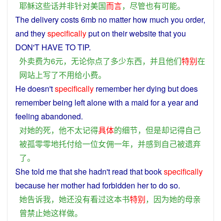
耶稣
这些
话
并非
针对
美国
而言
，
尽管
也
有
可能
。
The delivery costs 6mb no
matter
how
much
you
order
,
and
they
specifically
put
on
their
website
that
you
DON
'T HAVE
TO
TIP
.
外
卖
费
为
6
元
，
无论
你
点
了
多少
东西
，
并且
他们
特别
在
网站
上
写
了
不用
给
小费
。
He
doesn't
specifically
remember
her
dying
but
does
remember
being
left
alone
with
a
maid
for
a
year
and
feeling
abandoned
.
对
她
的
死
，
他
不
太
记得
具体
的
细节
，
但是
却
记得
自己
被
孤零零
地
托付
给
一位
女佣
一
年
，
并
感到
自己
被
遗弃
了
。
She
told
me
that
she
hadn't
read
that
book
specifically
because
her
mother
had
forbidden
her to
do
so
.
她
告诉
我
，
她
还
没有
看过
这
本书
特别
，
因为
她
的
母亲
曾
禁止
她
这样
做
。