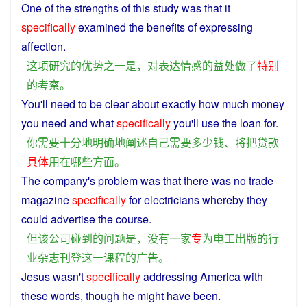
One
of the
strengths
of
this
study
was
that
it
specifically
examined
the
benefits
of
expressing
affection
.
这
项
研究
的
优势
之一
是
，
对
表达
情感
的
益处
做
了
特别
的
考察
。
You'll
need
to be
clear
about
exactly
how
much
money
you
need
and
what
specifically
you'll
use
the
loan
for.
你
需要
十分
地
明确
地
阐述
自己
需要
多少
钱
、
将
把
贷款
具体
用
在
哪些
方面
。
The
company
's
problem
was
that
there was
no
trade
magazine
specifically
for
electricians
whereby they
could
advertise
the
course
.
但
该
公司
碰到
的
问题
是
，
没有
一家
专
为
电工
出版
的
行
业
杂志
刊登
这
一
课程
的
广告
。
Jesus
wasn't
specifically
addressing
America
with
these
words
,
though
he
might
have
been.