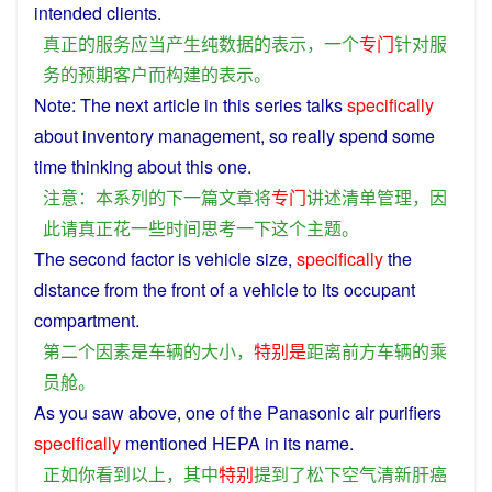
intended clients.
真正
的
服务
应当
产生
纯
数据
的
表示
，
一个
专门
针对
服
务
的
预期
客户
而
构建
的
表示
。
Note
: The
next
article
in
this
series
talks
specifically
about
inventory
management
,
so
really
spend
some
time
thinking
about
this
one
.
注意
：
本
系列
的
下
一
篇文章
将
专门
讲述
清单
管理
，
因
此
请
真正
花
一些
时间
思考
一下
这个
主题
。
The
second
factor
is
vehicle
size
,
specifically
the
distance
from the
front
of
a
vehicle
to its
occupant
compartment
.
第二
个
因素
是
车辆
的
大小
，
特别是
距离
前方
车辆
的
乘
员
舱
。
As
you
saw
above
,
one
of
the
Panasonic
air
purifiers
specifically
mentioned
HEPA in its
name
.
正如
你
看到
以上
，
其中
特别
提到
了
松下
空气
清新
肝癌