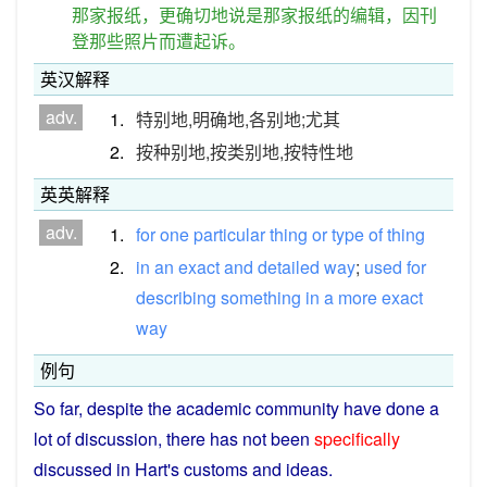
那家报纸，更确切地说是那家报纸的编辑，因刊
登那些照片而遭起诉。
英汉解释
adv.
1.
特别地,明确地,各别地;尤其
2.
按种别地,按类别地,按特性地
英英解释
adv.
1.
for
one
particular
thing
or
type
of
thing
2.
in
an
exact
and
detailed
way
;
used
for
describing
something
in
a
more
exact
way
例句
So
far
,
despite
the
academic
community
have
done
a
lot
of
discussion
, there
has
not
been
specifically
discussed
in
Hart
's
customs
and
ideas
.