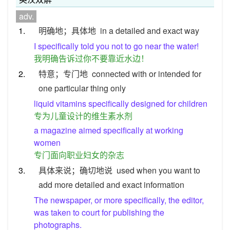
adv.
1.
明确地；具体地
in a detailed and exact way
I specifically told you not to go near the water!
我明确告诉过你不要靠近水边！
2.
特意；专门地
connected with or intended for
one particular thing only
liquid vitamins specifically designed for children
专为儿童设计的维生素水剂
a magazine aimed specifically at working
women
专门面向职业妇女的杂志
3.
具体来说；确切地说
used when you want to
add more detailed and exact information
The newspaper, or more specifically, the editor,
was taken to court for publishing the
photographs.