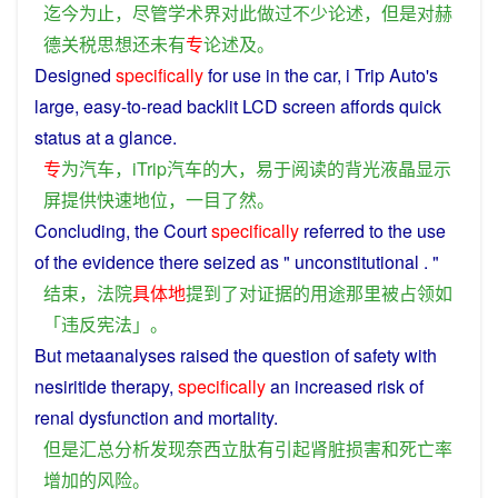
迄今为止
，
尽管
学术界
对
此
做
过
不少
论述
，
但是
对
赫
德
关税
思想
还
未
有
专
论述
及
。
Designed
specifically
for
use in the
car
, i Trip Auto's
large
, easy-to-read
backlit
LCD
screen
affords
quick
status
at a
glance
.
专
为
汽车
，
iTrip
汽车
的
大
，
易于
阅读
的
背光
液晶
显示
屏
提供
快速
地位
，
一目了然
。
Concluding
, the
Court
specifically
referred
to
the
use
of
the
evidence
there
seized
as
"
unconstitutional
. "
结束
，
法院
具体
地
提到
了
对
证据
的
用途
那里
被
占领
如
「
违反宪法
」。
But
metaanalyses
raised
the
question
of safety
with
nesiritide therapy,
specifically
an
increased
risk
of
renal
dysfunction
and
mortality
.
但是
汇总
分析
发现
奈西立
肽
有
引起
肾脏
损害
和
死亡率
增加
的
风险
。