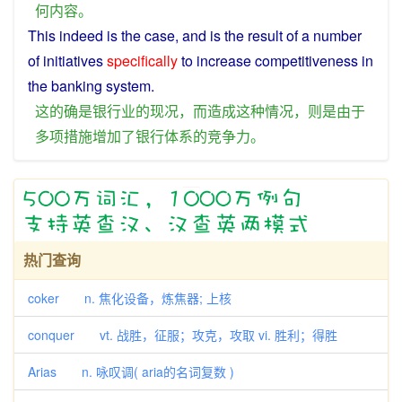
何
内容
。
This
indeed
is
the
case
,
and
is
the
result
of
a
number
of
initiatives
specifically
to
increase
competitiveness
in
the
banking
system
.
这
的确
是
银行业
的
现况
，
而
造成
这种
情况
，
则
是
由于
多
项
措施
增加
了
银行
体系
的
竞争力
。
热门查询
coker n. 焦化设备，炼焦器; 上核
conquer vt. 战胜，征服；攻克，攻取 vi. 胜利；得胜
Arias n. 咏叹调( aria的名词复数 )