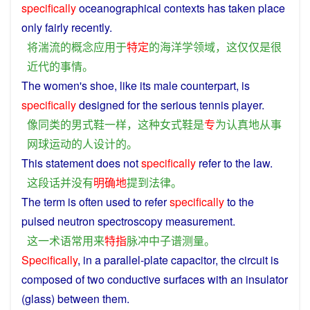
specifically
oceanographical
contexts
has taken
place
only
fairly
recently.
将
湍流
的
概念
应用
于
特定
的
海洋学
领域
，
这
仅仅
是
很
近代
的
事情
。
The
women
's
shoe
,
like
its
male counterpart,
is
specifically
designed
for
the
serious
tennis
player.
像
同类
的
男式
鞋
一样
，
这种
女式
鞋
是
专
为
认真
地
从事
网球
运动
的
人
设计
的
。
This
statement
does
not
specifically
refer
to the
law
.
这
段
话
并
没有
明确
地
提到
法律
。
The
term
is
often
used
to
refer
specifically
to
the
pulsed
neutron
spectroscopy
measurement
.
这
一
术语
常用
来
特指
脉冲
中子
谱
测量
。
Specifically
,
in
a
parallel
-
plate
capacitor
, the
circuit
is
composed
of
two
conductive
surfaces
with
an
insulator
(
glass
)
between
them
.