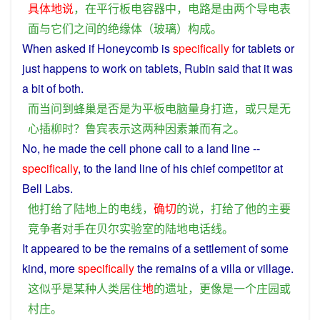
具体地说
，
在
平行
板
电容器
中
，
电路
是
由
两个
导电
表
面
与
它们
之间
的
绝缘
体
（
玻璃
）
构成
。
When
asked
if
Honeycomb
is
specifically
for
tablets
or
just
happens
to
work on tablets, Rubin
said
that
it
was
a
bit of
both
.
而
当
问
到
蜂巢
是否
是
为
平板电脑
量身
打造
，
或
只是
无
心
插
柳
时
？
鲁宾
表示
这
两
种
因素
兼而有之
。
No,
he
made
the cell phone call
to
a
land
line
--
specifically
, to the
land
line
of
his
chief
competitor
at
Bell
Labs
.
他
打
给
了
陆地
上
的
电线
，
确切
的
说
，
打
给
了
他
的
主要
竞争者对手
在
贝
尔
实验室
的
陆地
电话
线
。
It
appeared
to
be
the remains of
a
settlement
of
some
kind
,
more
specifically
the remains of
a
villa
or
village
.
这
似乎
是
某
种
人类
居住
地
的
遗址
，
更
像
是
一个
庄园
或
村庄
。