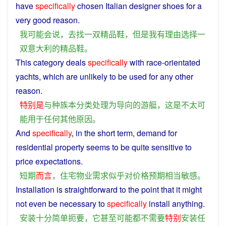
have
specifically
chosen
Italian
designer
shoes
for
a
very good
reason
.
我
可能
会
说
，
去
找
一
双
精品
鞋
，
但是
我
有
理由
选择
一
双
意大利
的
精品
鞋
。
This
category
deals
specifically
with
race
-
orientated
yachts
, which
are
unlikely
to be
used
for
any
other
reason
.
特别是
与
种族
本
分类
处理
为
导向
的
游艇
，
这
是
不
太可
能
用于
任何
其他
原因
。
And
specifically
, in the short term,
demand
for
residential
property
seems
to be
quite
sensitive
to
price
expectations
.
短期
而言
，
住宅
物业
需求
似乎
对
价格
预期
相当
敏感
。
Installation
is
straightforward
to the
point
that
it
might
not
even
be
necessary
to
specifically
install
anything
.
安装
十分
简单
扼要
，
它
甚至
可能
都
不
需要
特别
安装
任