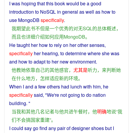
I
was
hoping
that
this
book
would
be
a
good
introduction
to
NoSQL in
general
as
well
as
how
to
use
MongoDB
specifically
.
我
期望
此
书
不但
是
一个
优秀
的
对
无
SQL
的
总体概述
，
而且
也
详细
介绍
如何
应用
MongoDB
。
He
taught
her
how
to
rely
on her
other
senses
,
specifically
her
hearing
, to
determine
where
she
was
and how to
adapt
to her
new
environment
.
他
教
她
依靠
自己
的
其他
感官
，
尤其是
听力
，
来
判断
她
在
什么
地方
，
怎样
适应
新
的
环境
。
When
I
and
a few
others
had
lunch
with
him
,
he
specifically
said
, "
We
're
not
going to do
nation
building
. "
当
我
和
其他
几名
记者
与
他
共
进午餐
时
，
他
明确
地
说
“
我
们
不会
搞
国家
重建
”。
I
could
say
go
find
any
pair
of designer
shoes
but
I