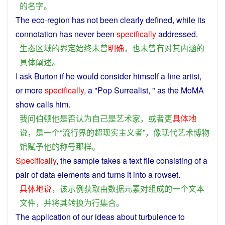
的
名字
。
The
eco
-
region
has
not been
clearly
defined
, while
its
connotation
has
never
been
specifically
addressed
.
生态
区域
的
界定
始终
未曾
明确
，
也
未曾
有
对
其
内涵
的
具体
阐述
。
I
ask
Burton
if
he
would
consider
himself
a
fine
artist
,
or
more
specifically
,
a
"
Pop
Surrealist
, "
as
the
MoMA
show calls
him
.
我
问
伯
顿
他
是否
认为
自己
是
艺术家
，
或者
更
具体
地
说
，
是
一个
“
流行
界
的
超
现实主义
者
”，
像
现代
艺术
博物
馆
赋予
他
的
称号
那样
。
Specifically
,
the
sample
takes
a
text
file
consisting
of
a
pair
of
data
elements
and
turns
it
into
a
rowset
.
具体地说
，
该
示例
获取
由
数据
元素
对
组成
的
一个
文本
文件
，
并
将
其
转换
为
行集合
。
The
application
of
our
ideas
about
turbulence
to