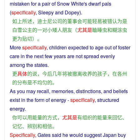
mistaken
for a pair of Snow White's
dwarf
pals
(
specifically
, Sleepy
and
Dopey
).
如上所述
，
迪士尼
公司
的
董事会
可能
轻易
被
错
认为
是
白雪
公主
的
一对
小
矮人
朋友
（
尤其是
瞌睡虫
和
糊涂
虫
更为
贴切
）。
More
specifically
,
children
expected to age
out
of
foster
care
in
the
next
few years
are
not
spread
evenly
among
the
states
.
更
具体
的
说
，
今后
几年
将
被
撤离
收养
的
孩子
，
在
各
州
的
分布
是
不
均匀
的
。
As
you
may
recall
,
memories
,
distinctions
,
and
beliefs
exist in the
form
of
energy
-
specifically
, structured
energy
.
你
可以
用
能量
的
方式
，
尤其是
有
组织
的
能量
来
回忆
、
记忆
、
辨别
和
相信
。
Specifically
,
Gates
said
he
would
suggest
Japan
buy