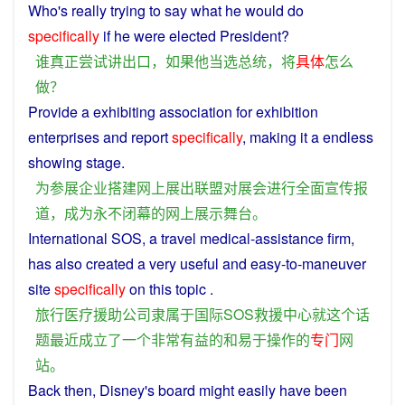
Who
's
really
trying
to
say
what
he
would
do
specifically
if
he
were
elected
President
?
谁
真正
尝试
讲
出口
，
如果
他
当选
总统
，
将
具体
怎么
做
？
Provide
a
exhibiting
association
for
exhibition
enterprises
and
report
specifically
, making it a endless
showing
stage
.
为
参展
企业
搭建
网上
展出
联盟
对
展会
进行
全面
宣传
报
道
，
成为
永不
闭幕
的
网上
展示
舞台
。
International
SOS
,
a
travel
medical
-
assistance
firm
,
has
also
created
a
very
useful
and
easy-to-maneuver
site
specifically
on
this
topic
.
旅行
医疗
援助
公司
隶属
于
国际
SOS
救援
中心
就
这个
话
题
最近
成立了
一个
非常
有益
的
和
易于
操作
的
专门
网
站
。
Back
then
,
Disney
's
board
might
easily
have
been