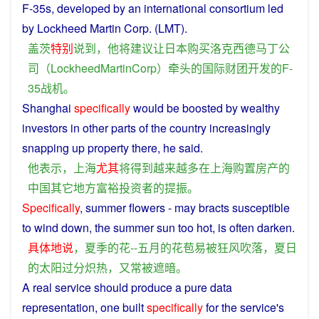
F-35s,
developed
by an
international
consortium
led
by Lockheed
Martin
Corp. (LMT).
盖茨
特别
说到
，
他
将
建议
让
日本
购买
洛
克
西德
马丁
公
司
（
LockheedMartinCorp
）
牵头
的
国际
财团
开发
的
F-
35
战机
。
Shanghai
specifically
would be boosted by
wealthy
investors
in
other
parts
of
the
country
increasingly
snapping
up
property
there,
he
said
.
他
表示
，
上海
尤其
将
得到
越来越
多
在
上海
购置
房产
的
中国
其它
地方
富裕
投资者
的
提振
。
Specifically
,
summer
flowers
- may bracts
susceptible
to
wind
down
, the
summer
sun
too
hot
,
is
often
darken
.
具体地说
，
夏季
的
花
--
五月
的
花苞
易
被
狂风吹
落
，
夏日
的
太阳
过分
炽热
，
又
常
被
遮暗
。
A
real
service
should
produce
a
pure
data
representation
, one built
specifically
for the
service
's