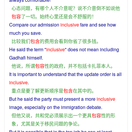
心态
问题
，
有
哪个
人
不
介意
呢
？
说
不
介意
倒
不如
说
他
包容
了
一切
。
始终
心里
还
是
会
不
舒服
的
！
Compare
our
admission
inclusive
fare
and
see
how
much
you
save
.
比较
我们
包含
的
费用
会
看到
你
省
了
很多
钱
。
He
said
the
term
"
inclusive
" does not mean
including
Gadhafi
himself
.
他
说
，
所谓
包容
性
的
政府
，
并不
包括
卡扎菲
本人
。
It
is
important
to
understand
that
the
update
order
is
all
inclusive
.
重点
是
要
了解
更新
顺序
是
包含
在
其中
的
。
But
he
said
the
party
must
present
a
more
inclusive
image
,
especially
on
the
immigration
debate
.
但
他
又
说
，
共和党
必须
展示
出一个
更
具
包容
性
的
形
象
，
尤其是
关于
移民
问题
的
争论
。
But
it
is
possible
that
in
the
top
job
he
can at least