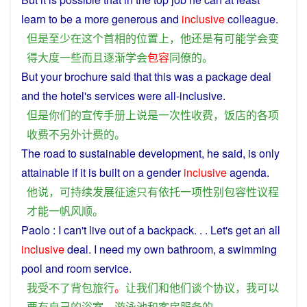
learn
to be
a
more generous
and
inclusive
colleague
.
但是
至少
在
这个
首相
的
位置
上
，
他
还
是
有
可能
学会
变
得
大度
一些
而且
逐渐
学会
包容
同僚
的
。
But
your
brochure
said
that this
was
a
package
deal
and
the
hotel
's
services
were all-inclusive.
但是
你们
的
宣传手册
上
说
是
一次
性
收费
，
饭店
的
各项
收费
不
另外
计费
的
。
The
road
to
sustainable
development
,
he
said
, is
only
attainable if it is built
on
a
gender
inclusive
agenda
.
他
说
，
可持续
发展
征途
只有
依托
一
项
性别
包容
性
议程
才能
一帆风顺
。
Paolo :
I
can't live out of
a
backpack
. . . Let's get an
all
inclusive
deal
. I
need
my
own
bathroom, a
swimming
pool
and
room
service.
我
受不了
背包
旅行
。
让
我们
和
他们
谈
个
协议
，
我
可以
要
有
自己
的
浴室
、
游泳池
和
客房
服务
的
。