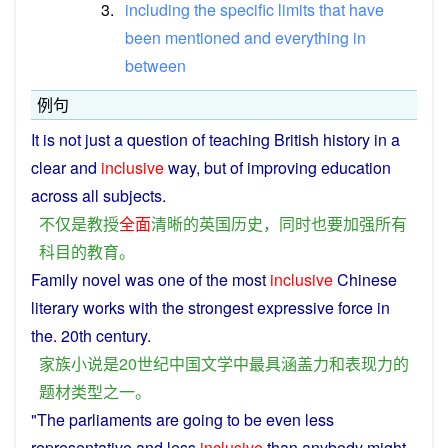
3.
including
the
specific
limits
that
have
been
mentioned
and
everything
in
between
例句
It
is
not just a question
of
teaching
British
history
in a
clear
and
inclusive
way,
but
of improving
education
across
all
subjects
.
不仅
是
教授
全面
清晰
的
英国
历史
，
同时
也
要
加强
所有
科目
的
教育
。
Family
novel
was
one
of
the
most
inclusive
Chinese
literary
works with the
strongest
expressive
force
in
the. 20th
century
.
家族
小说
是
20世纪
中国
文学
中
最
具
涵盖
力
和
表现力
的
题材
类型
之一
。
"The
parliaments
are
going
to
be
even
less
representative
and
less
inclusive
than anybody might