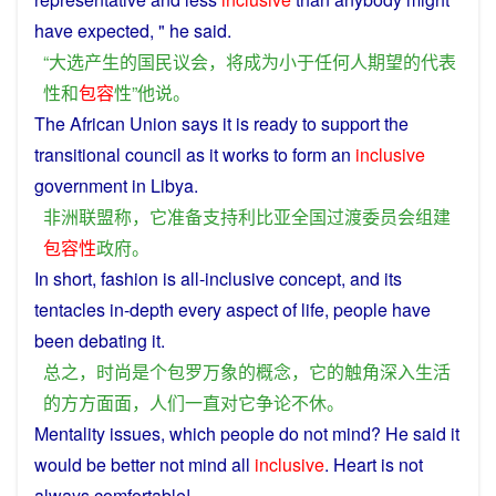
have
expected
, "
he
said
.
“
大选
产生
的
国民
议会
，
将
成为
小于
任何人
期望
的
代表
性
和
包容
性
”
他
说
。
The
African
Union
says
it
is
ready
to
support
the
transitional
council
as
it
works to
form
an
inclusive
government
in
Libya
.
非洲
联盟
称
，
它
准备
支持
利比亚
全国
过渡
委员会
组建
包容
性
政府
。
In
short
,
fashion
is
all-inclusive
concept
, and
its
tentacles
in-depth
every
aspect
of
life
,
people
have
been
debating
it
.
总之
，
时尚
是
个
包罗万象
的
概念
，
它
的
触角
深入
生活
的
方方面面
，
人们
一直
对
它
争论不休
。
Mentality
issues
,
which
people
do
not
mind
?
He
said
it
would
be
better
not
mind
all
inclusive
.
Heart
is
not
always
comfortable
!