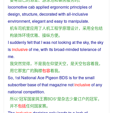
locomotive
cab
applied
ergonomic
principles
of
design
,
structure
,
decorated
with
all-inclusive
environment
,
elegant
and
easy
to
manipulate
.
机车
司机
室
应用
了
人机工程
学
原理
设计
，
采用
全
包
结
构
装饰
环境
优雅
、
操纵
方便
。
I
suddenly
felt
that
I
was
not
looking
at
the
sky
, the sky
is
inclusive
of
me
,
with
its
broad-minded
tolerance
of
me.
我
突然
觉得
，
不是
我
在
仰望
天空
，
是
天空
包容
着
我
，
用
它
那
宽广
的
胸襟
包容
着
我
。
So, 1st
National
Ace
Pigeon
BDS
is
for the
small
subscriber
base of that
magazine
not
inclusive
of
any
national
competition
.
所以
“
冠军
国家
鸽
王
赛
BDS
”
是
杂志
少量
订户
的
冠军
，
并不
包括
任何
国家
赛
。
The
inclusive
decision
only
leads
to
a
lack
of