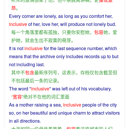
昂
。
Every
corner
are
lonely
,
as
long
as
you
comfort
her
,
inclusive
of
her
,
love
her,
will
produce
not
lonely
bud
.
每
一个
角落
里
都
有
孤独
，
只要
你
安慰
她
，
包容
她
，
爱
护
她
，
就会
生出
不
寂寞
的
萌芽
。
It is
not
inclusive
for the
last
sequence number, which
means
that the
archive
only
includes
records
up to
but
not
including
last
.
其中
不
包含
最新
序列号
，
这
表示
，
存档
仅
包含
截至
但
不
包括
最后
一
条
的
记录
。
The
word
"
inclusive
" was left out
of
his
vocabulary
.
“
宽容
”
绝对
不
在
他
的
词汇
里面
As
a
mother
raising
a
sea
,
inclusive
people
of
the
city
so, on
her
beautiful
and
unique
charm
to
attract
visitors
in all
directions
.
大海
如同
一位
母亲
养育
着
、
包容
着
这
座城市
的
人们
，