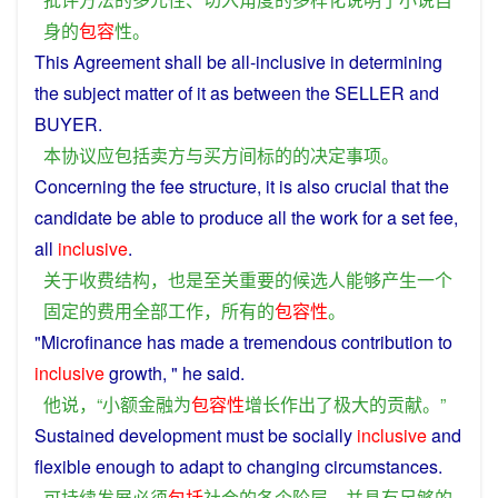
身
的
包容
性
。
This
Agreement
shall be all-inclusive in
determining
the subject
matter
of
it as
between
the
SELLER
and
BUYER
.
本
协议
应
包括
卖方
与
买方
间
标的
的
决定
事项
。
Concerning the
fee
structure
, it is
also
crucial
that the
candidate
be
able
to
produce
all
the
work
for
a
set
fee
,
all
inclusive
.
关于
收费
结构
，
也是
至关重要
的
候选人
能够
产生
一个
固定
的
费用
全部
工作
，
所有
的
包容
性
。
"
Microfinance
has made
a
tremendous
contribution
to
inclusive
growth
, "
he
said
.
他
说
，“
小额金融
为
包容
性
增长
作出
了
极大
的
贡献
。”
Sustained
development
must
be
socially
inclusive
and
flexible
enough
to
adapt
to
changing
circumstances
.
可持续发展
必须
包括
社会
的
各个
阶层
，
并
具有
足够
的