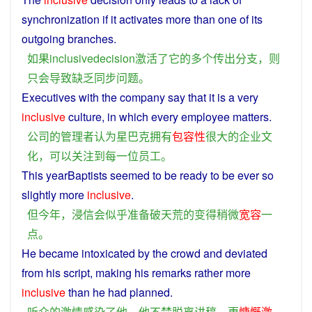
synchronization
if
it
activates
more
than one of its
outgoing
branches
.
如果
inclusivedecision
激活
了
它
的
多个
传出
分支
，
则
只
会导致
缺乏
同步
问题
。
Executives
with
the
company
say
that it is
a
very
inclusive
culture
, in which
every
employee
matters.
公司
的
管理者
认为
星巴克
拥有
包容
性
很
大
的
企业
文
化
，
可以
关注
到
每
一
位
员工
。
This
yearBaptists
seemed
to
be
ready
to be ever
so
slightly
more
inclusive
.
但
今年
，
浸
信
会
似乎
准备
破天荒
的
变得
稍微
宽容
一
点
。
He
became
intoxicated by
the
crowd and
deviated
from
his
script
, making his remarks rather
more
inclusive
than
he
had planned.
听众
的
激情
感染
了
他
，
他
不禁
脱离
讲稿
，
更
慷慨激