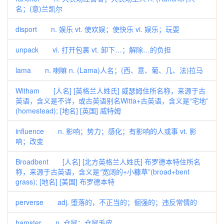
名；(意)兰凯尔
disport n. 娱乐 vt. 使欢娱；使快乐 vi. 娱乐；玩耍
unpack vi. 打开包裹 vt. 卸下…；解除…的负担
lama n. 喇嘛 n. (Lama)人名；(西、意、葡、几、法)拉马
Witham [人名] [英格兰人姓氏] 威瑟姆住所名称，来源于古
英语，含义是不详，或古英语别名Witta+古英语，含义是“宅地”
(homestead); [地名] [英国] 威特姆
influence n. 影响；势力；感化；有影响的人或事 vt. 影
响；改变
Broadbent [人名] [北方英格兰人姓氏] 布罗德本特住所名
称，来源于古英语，含义是“宽阔的+小糠草”(broad+bent
grass); [地名] [美国] 布罗德本特
perverse adj. 堕落的，不正当的；倔强的；违反常情的
hamster n. 仓鼠；仓鼠毛皮