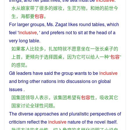
水
从
娘家
带
了
很多
的
嫁妆
，
生灵
万物
，
和
她
的
前世
今
生
，
海
都
要
包容
。
For larger groups, Ms. Zagat
likes
round
tables,
which
feel
'
inclusive
, ' and
prefers
not
to
sit
at
the head
of
a
very
long
table
.
如果
客人
比较
多
，
扎加特
就
不
愿意
坐
在
一
张
长
桌子
的
上首
，
更倾向
于
选择
圆桌
，
因为
它
可以
给
人
一种
“
包容
”
的
感觉
。
G8 leaders
have
said the
group
wants
to be
inclusive
and
bring
other
nations
into
discussions
on
global
issues
.
国
集团
领导人
表示
，
该
集团
希望
有
包容
性
，
吸收
其它
国家
讨论
全球性
问题
。
The
diverse
approaches
and
pluralistic
perspectives
of
criticism
reflect
the
inclusive
nature
of the
novel
itself
.
批评
方法
的
多元
性
、
切入
角度
的
多样化
说明
了
小说
自