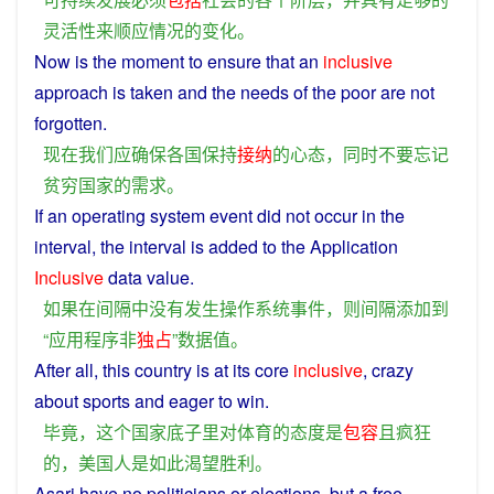
灵活性
来
顺应
情况
的
变化
。
Now
is the moment to
ensure
that an
inclusive
approach is taken
and
the
needs
of
the
poor
are
not
forgotten
.
现在
我们
应
确保
各国
保持
接纳
的
心态
，
同时
不要
忘记
贫穷
国家
的
需求
。
If
an operating system
event
did
not
occur
in
the
interval
, the
interval
is
added
to
the
Application
Inclusive
data
value
.
如果
在
间隔
中
没有
发生
操作系统
事件
，
则
间隔
添加
到
“
应用程序
非
独占
”
数据
值
。
After all,
this
country
is
at
its
core
inclusive
,
crazy
about
sports
and
eager
to
win
.
毕竟
，
这个
国家
底子
里
对
体育
的
态度
是
包容
且
疯狂
的
，
美国人
是
如此
渴望
胜利
。
Asari have
no
politicians
or
elections
,
but
a
free-