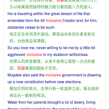
又
以
她
美丽
而
独特
的
魅力
吸引
着
四面八方
的
游人
。
He
is
traveling
within the great stream
of
life
that
emanates
from
the All
Inclusive
Creator
and,
for
him
,
obstacles
cease to be such.
他
正在
生命
洪流
中
游动
，
那
是
由
全有
创
化
者
发射
出
的
，
对
他
再
没有
障碍
。
So
you
love
me
,
never
willing
to
let
me
by
a
little
bit
aggrieved
,
inclusive
in
my
stubborn
willfulness.
你
那么
的
疼爱
着
我
，
从来
不
舍得
让
我
受
一点点
的
委
屈
，
包容
着
我
的
固执
于
任性
。
Mugabe
also
said
the
inclusive
government
is
drawing
up
a
new
constitution
before
new
elections
.
穆加贝
同时
表示
，
在
举行
新
一
轮
选举
之前
，
联合政府
将
出台
一套
新
的
宪法
。
Water
from
her
parents
brought
a lot of
dowry
,
living
things
,
and
her
past
lives, the
sea
must
be
inclusive
.