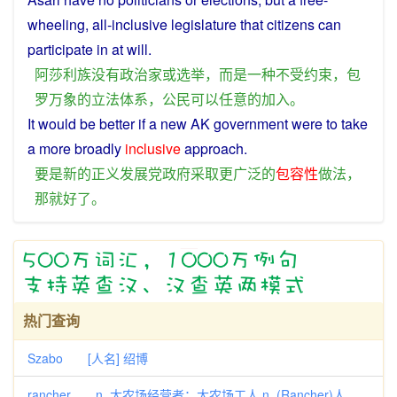
wheeling, all-inclusive
legislature
that
citizens
can
participate
in
at
will.
阿莎利
族
没有
政治家
或
选举
，
而是
一种
不
受
约束
，
包
罗万象
的
立法
体系
，
公民
可以
任意
的
加入
。
It
would
be
better
if
a
new
AK
government
were to
take
a
more
broadly
inclusive
approach
.
要是
新
的
正义
发展
党
政府
采取
更
广泛
的
包容
性
做法
，
那
就
好
了
。
热门查询
Szabo [人名] 绍博
rancher n. 大农场经营者；大农场工人 n. (Rancher)人