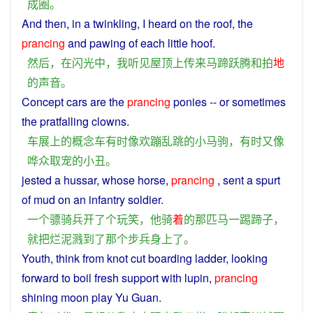
成
圈
。
And
then
,
in
a
twinkling
,
I
heard
on the
roof
, the
prancing
and
pawing
of
each little
hoof
.
然后
，
在
闪光
中
，
我
听见
屋顶
上
传来
马蹄
跃
腾
和
拍
地
的
声音
。
Concept
cars
are
the
prancing
ponies --
or
sometimes
the
pratfalling
clowns
.
车展
上
的
概念
车
有时
像
欢蹦乱跳
的
小
马驹
，
有时
又
像
哗众取宠
的
小丑
。
jested
a
hussar,
whose
horse
,
prancing
,
sent
a
spurt
of
mud
on an infantry soldier.
一个
骠骑
兵
开
了
个
玩笑
，
他
骑
着
的
那
匹马
一
踢
蹄子
，
就
把
烂泥
溅
到
了
那个
步兵
身上
了
。
Youth
,
think
from
knot
cut
boarding
ladder
, looking
forward
to
boil
fresh
support with
lupin
,
prancing
shining moon
play
Yu Guan.