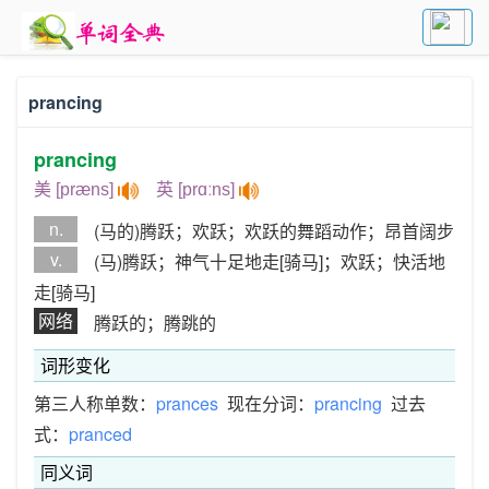
prancing
prancing
美 [præns]
英 [prɑːns]
n.
(马的)腾跃；欢跃；欢跃的舞蹈动作；昂首阔步
v.
(马)腾跃；神气十足地走[骑马]；欢跃；快活地
走[骑马]
网络
腾跃的；腾跳的
词形变化
第三人称单数：
prances
现在分词：
prancing
过去
式：
pranced
同义词