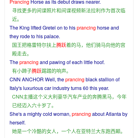
Prancing
Horse
as
its
debut
draws nearer.
寻找
更多
的
间谍
照片
和
间谍
视频
新
法拉利
作为
首次
临
近
。
The
King
lifted
Gretel
on
to
his
prancing
horse
and
they
rode
to
his
palace
.
国王
把
格雷特尔
扶
上
腾跃
着
的
马
，
他们
骑马
向
他
的
宫
殿
走
去
。
The
prancing
and pawing
of
each
little
hoof
.
有
小
蹄子
腾跃
踢踏
的
响声
。
CNN ANCHOR Well, the
prancing
black
stallion of
Italy
's
luxurious
car
industry
turns 60
this
year
.
CNN
主播
这个
义
大
利
豪华
汽车
产业
的
奔腾
黑马
，
今年
已经
迈入
六十
岁
了
。
She
's
a
mighty
cold
woman
,
prancing
about
Atlanta
by
herself.
她
是
一个
冷酷
的
女人
，
一
个
人
在
亚特兰大
东跑西颠
。