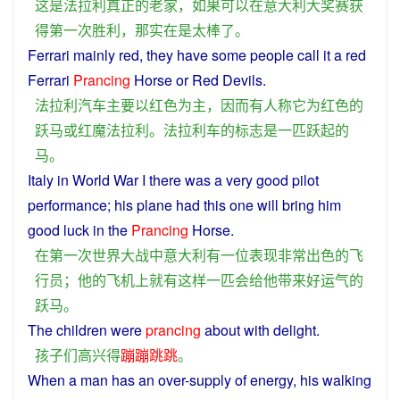
这
是
法拉利
真正
的
老家
，
如果
可以
在
意大利
大奖赛
获
得
第一
次
胜利
，
那
实在
是
太
棒
了
。
Ferrari
mainly
red
, they have some people
call
it
a
red
Ferrari
Prancing
Horse
or
Red
Devils
.
法拉利
汽车
主要
以
红色
为主
，
因而
有人
称
它
为
红色
的
跃马
或
红
魔
法拉利
。
法拉利
车
的
标志
是
一
匹
跃起
的
马
。
Italy
in
World War I there was a
very
good
pilot
performance
; his
plane
had
this
one
will
bring
him
good luck
in
the
Prancing
Horse
.
在
第一
次
世界大战
中
意大利
有
一位
表现
非常
出色
的
飞
行员
；
他
的
飞机
上
就
有
这样
一
匹
会
给
他
带来
好运
气
的
跃马
。
The
children
were
prancing
about with
delight
.
孩子
们
高兴
得
蹦蹦跳跳
。
When
a
man
has
an
over-supply
of
energy
,
his
walking