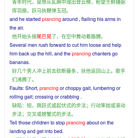
青年
时代
，
是
想
从
乱麻
中
理
出
登
云梯
，
盼望
烹
鲜
辅弼
挥
羽扇
，
跃马
执鞭
弹
玉
冠
。
and
he
started
prancing
around ,
flailing
his
arms
in
the
air
.
他
开始
头
摇
尾巴
晃
了
，
在
空中
舞动
着
胳膊
。
Several
men
rush
forward
to
cut
him
loose and
help
him
back
up
the
hill
, and the
prancing
chanters go
bananas.
好几个
男人
冲上
前去
砍断
藤条
，
扶
他
返回
山上
。
歌手
们
沸腾
了
。
Faults
:
Short
,
prancing
or
choppy
gait
, lumbering
or
rolling
gait
;
crossing
or
crabbing
.
缺陷
：
短
，
跳跃
式
或
起伏
式
的
步法
；
行动
笨拙
或
滚动
步法
；
交叉
或
螃蟹
式
的
步法
。
Tell
those
children
to
stop
prancing
about
on
the
landing
and
get
into
bed
.