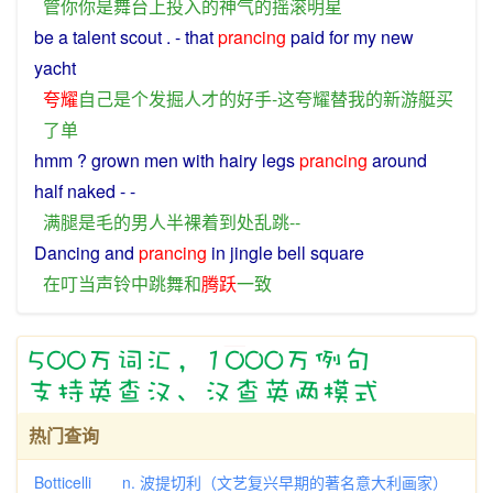
管
你你
是
舞台
上
投入
的
神气
的
摇滚
明星
be
a
talent
scout
. - that
prancing
paid
for
my
new
yacht
夸耀
自己
是
个
发掘
人才
的
好手
-
这
夸耀
替
我
的
新
游艇
买
了
单
hmm ? grown
men
with
hairy
legs
prancing
around
half
naked
- -
满
腿
是
毛
的
男人
半
裸
着
到处
乱
跳
--
Dancing
and
prancing
in
jingle
bell
square
在
叮当声
铃
中
跳舞
和
腾跃
一致
热门查询
Botticelli n. 波提切利（文艺复兴早期的著名意大利画家）