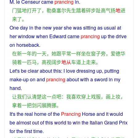
M. le Censeur
came
prancing
in.
门
猛地
打开
了
，
勒桑塞尔
先生
踏
着
碎步
趾高气扬
地
进
来
了
。
One
day
in
the
new
year
she
was
sitting
as
usual
at
her
window
when
Edward
came
prancing
up
the
drive
on
horseback
.
在
新
一
年
的
一天
，
她
跟
平常
一样
坐
在
窗子
旁
，
爱德华
骑
着
一
匹
马
，
高视阔步
地
从
车道
上
走来
。
Let
's be
clear
about
this
:
I
love
dressing
up,
putting
make-up
on
and
prancing
about
with
a
sword
in my
hand.
让
我们
认
清楚
这
一点
吧
：
我
喜欢
穿
上
戏
服
，
画
上
妆
，
拿
着
一
把
剑
闪
展
腾挪
。
It's
the
real
home
of the
Prancing
Horse
and
it would
be
almost
out
of
this
world to
win
the
Italian
Grand Prix
for the
first
time
.