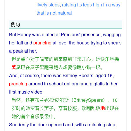
lively
steps
,
raising
its
legs
high
in
a
way
that
is
not
natural
例句
But
Honey
was elated at
Precious
' presence,
wagging
her
tail
and
prancing
all over the
house
trying
to
sneak
a
peak
at
her
.
但是
甜
心
对于
喵
宝
的
到来
感到
非常
开心
，
她
快乐
地
摇
著
尾巴
在
屋子
里
跑
来
跑
去
想要
偷
瞧
小
猫
一
眼
。
And, of
course
,
there
was Britney Spears,
aged
16,
prancing
around
in
school uniform and
pigtails
in
her
first
music
video
.
当然
，
还
有
布兰妮·斯皮尔斯（
BritneySpears
），16
岁
时
的
她
留
着
长
辫子
，
穿着
校服
，
欢蹦乱跳
地
出现
在
她
的
首个
音乐
录像
中
。
Suddenly
the
door
opened
and,
with
a
mincing
step
,