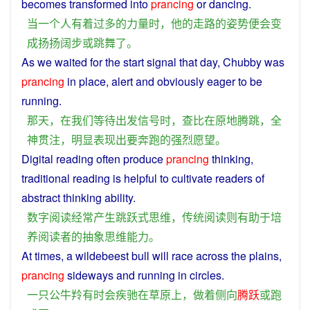
becomes
transformed into
prancing
or
dancing
.
当
一个
人
有着
过多
的
力量
时
，
他
的
走路
的
姿势
便
会变
成
扬扬
阔步
或
跳舞
了
。
As
we
waited
for the
start
signal
that
day
, Chubby
was
prancing
in
place
, alert and
obviously
eager
to
be
running
.
那天
，
在
我们
等待
出发
信号
时
，
查
比
在
原地
腾
跳
，
全
神贯注
，
明显
表现
出
要
奔跑
的
强烈
愿望
。
Digital
reading
often
produce
prancing
thinking
,
traditional
reading
is
helpful
to
cultivate
readers
of
abstract
thinking
ability
.
数字
阅读
经常
产生
跳跃
式
思维
，
传统
阅读
则
有助于
培
养
阅读
者
的
抽象思维
能力
。
At
times
,
a
wildebeest
bull
will
race
across the
plains
,
prancing
sideways
and
running
in
circles
.
一
只
公牛
羚
有时
会
疾驰
在
草原
上
，
做
着
侧
向
腾跃
或
跑