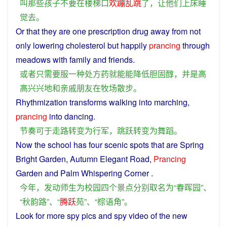
叫
那些
孩子
不要
在
楼梯
口
欢蹦乱跳
了
，
让
他们
上床
睡
觉
去
。
Or
that
they
are
one
prescription
drug
away from not
only
lowering
cholesterol
but
happily
prancing
through
meadows
with
family
and
friends
.
或者
只
需要
服
一种
处方
药
就
能
能
降低
胆固醇
，
并
是
高
高兴兴地
和
亲戚
朋友
在
牧场
散步
。
Rhythmization
transforms
walking
into
marching
,
prancing
into
dancing
.
节奏
可
于
走路
转变
为
行军
，
跳跃
转变
为
舞蹈
。
Now the
school
has
four
scenic
spots
that
are
Spring
Bright
Garden
,
Autumn
Elegant
Road
,
Prancing
Garden
and
Palm
Whispering
Corner
.
今年
，
发动
师生
为
校园
四个
景点
分别
取名
为
“
春晖
园
”、
“
秋韵
路
”、“
腾跃
苑
”、“
棕
语
角
”。
Look
for more
spy
pics
and
spy
video
of
the
new