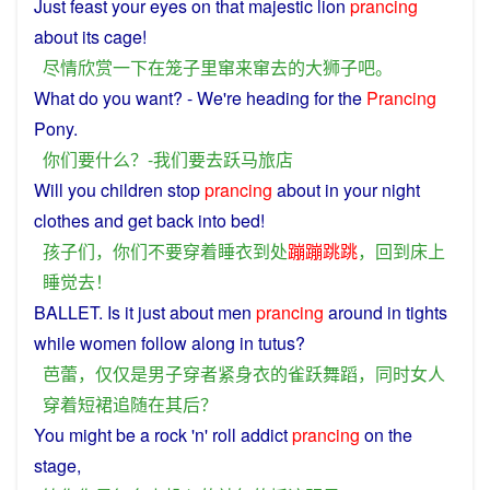
Just
feast
your
eyes
on
that majestic
lion
prancing
about
its cage!
尽情
欣赏
一下
在
笼子
里
窜
来
窜
去
的
大
狮子
吧
。
What
do
you
want
? -
We
're
heading
for the
Prancing
Pony.
你们
要
什么
？-
我们
要
去
跃马
旅店
Will
you
children
stop
prancing
about
in
your
night
clothes
and
get
back
into
bed
!
孩子
们
，
你们
不要
穿着
睡衣
到处
蹦蹦跳跳
，
回到
床
上
睡觉
去
！
BALLET
.
Is
it
just
about
men
prancing
around
in
tights
while
women
follow along
in
tutus?
芭蕾
，
仅仅
是
男子
穿
者
紧身衣
的
雀跃
舞蹈
，
同时
女人
穿着
短裙
追随
在
其后
？
You
might
be
a rock 'n' roll addict
prancing
on
the
stage
,