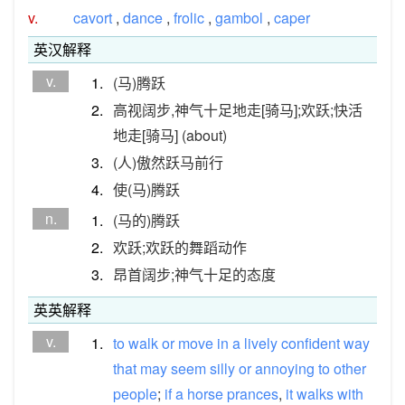
v.
cavort
,
dance
,
frolic
,
gambol
,
caper
英汉解释
v.
1.
(马)腾跃
2.
高视阔步,神气十足地走[骑马];欢跃;快活
地走[骑马] (about)
3.
(人)傲然跃马前行
4.
使(马)腾跃
n.
1.
(马的)腾跃
2.
欢跃;欢跃的舞蹈动作
3.
昂首阔步;神气十足的态度
英英解释
v.
1.
to
walk
or
move
in
a
lively
confident
way
that
may
seem
silly
or
annoying
to
other
people
;
if
a
horse
prances
,
it
walks
with