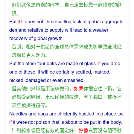
他们
就
像
是
愚蠢
的
绵羊
，
自己
走去
投靠
一群
残暴
的
豺
狼
。
But
if
it does not, the resulting
lack
of
global
aggregate
demand
relative
to
supply
will
lead
to a weaker
recovery of
global
growth
.
否则
，
相对
于
供给
的
全球
总体
需求
缺失
将
导致
全球
经
济
增长
更为
乏力
。
But
the
other
four
balls
are
made
of
glass
.
If
you
drop
one of these,
it
will
be
certainly
scuffed
,
marked
,
nicked
,
damaged
or
even
smashed
.
但
其他
四
只
球
是
用
玻璃
做
的
，
如果
你
把
它
往下
扔
，
它
必然
受到
磨损
，
出现
碰撞
的
痕迹
、
有
了
裂口
，
被
损坏
甚至
被
摔
得
粉碎
。
Needles
and
bags
are
efficiently
hustled
into
place,
as
if
it were
not
poison
that
is
about to be
put
in
the
body
.
针
和
药水
袋
已经
有效
的
固定
好
，
好像
只要
没有
阻碍
就