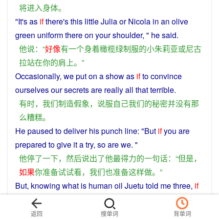
将
进入
身体
。
"It's as
if
there
's this
little
Julia
or
Nicola
in
an
olive
green
uniform
there on
your
shoulder
, "
he
said
.
他
说
：“
好像
有
一个
身着
橄榄绿
制服
的
小
朱莉亚
或
尼古
拉
站
在
你
的
肩上
。”
Occasionally
,
we
put on a show
as
if
to
convince
ourselves
our
secrets
are really all that
terrible
.
有时
，
我们
制造
假象
，
说服
自己
我们
的
秘密
并
没有
那
么
糟糕
。
He
paused
to deliver
his
punch
line
: "
But
if
you
are
prepared
to
give
it
a
try
,
so
are
we
. "
他
停
了
一下
，
然后
说出
了
他
最
得力
的
一句话
：“
但是
，
如果
你
准备
试试看
，
我们
也
准备
这样
做
。”
But
,
knowing
what
is
human
oil
Juetu
told
me
three
,
if
you do
not
know
, you
should
not to
ask
,
continues
to
look
.
返回
搜单词
背单词