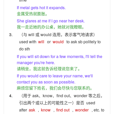
If metal gets hot it expands.
金属受热就膨胀。
She glares at me if I go near her desk.
我一走近她的办公桌，她就对我瞪眼。
3.
（与 will 或 would 连用，表示客气地请求）
used with
will
or
would
to ask sb politely to
do sth
If you will sit down for a few moments, I'll tell the
manager you're here.
请稍坐，我这就告诉经理说您来了。
If you would care to leave your name, we'll
contact you as soon as possible.
麻烦您留下姓名，我们会尽快与您联系的。
4.
（用于 ask、know、find out、wonder 等之后，
引出两个或以上的可能性之一）是否
used
after
ask
,
know
,
find out
,
wonder
, etc. to