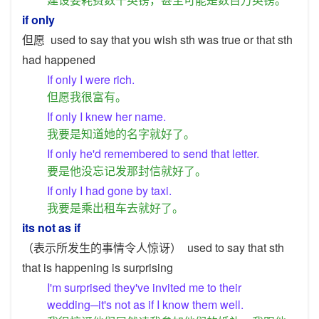
if only
但愿
used to say that you wish sth was true or that sth
had happened
If only I were rich.
但愿我很富有。
If only I knew her name.
我要是知道她的名字就好了。
If only he'd remembered to send that letter.
要是他没忘记发那封信就好了。
If only I had gone by taxi.
我要是乘出租车去就好了。
its not as if
（表示所发生的事情令人惊讶）
used to say that sth
that is happening is surprising
I'm surprised they've invited me to their
wedding─it's not as if I know them well.