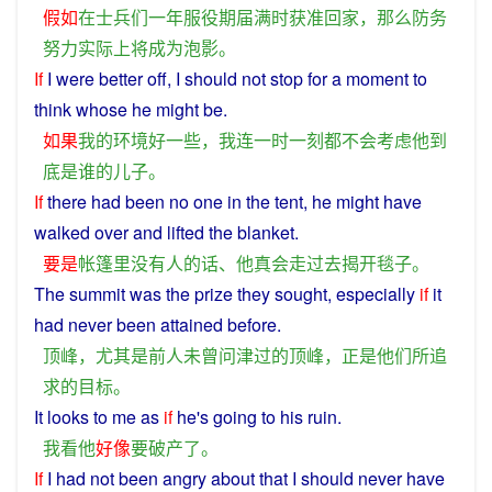
假如
在
士兵
们
一
年
服役
期
届满
时
获准
回家
，
那么
防务
努力
实际上
将
成为
泡影
。
If
I
were
better
off,
I
should
not
stop for
a
moment
to
think
whose
he
might
be
.
如果
我
的
环境
好
一些
，
我
连
一时一刻
都
不会
考虑
他
到
底
是
谁
的
儿子
。
If
there had been
no
one
in the
tent
,
he
might
have
walked
over
and
lifted
the
blanket
.
要是
帐篷里
没有
人
的话
、
他
真
会
走
过去
揭开
毯子
。
The
summit
was
the
prize
they
sought
, especially
if
it
had
never been attained before.
顶峰
，
尤其是
前人
未曾
问津
过
的
顶峰
，
正是
他们
所
追
求
的
目标
。
It
looks
to
me
as
if
he
's
going
to his
ruin
.
我
看
他
好像
要
破产
了
。
If
I
had
not
been
angry
about
that
I
should
never
have