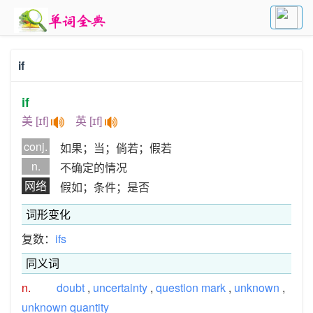
if
if
美 [ɪf]
英 [ɪf]
conj.
如果；当；倘若；假若
n.
不确定的情况
网络
假如；条件；是否
词形变化
复数：
ifs
同义词
n.
doubt
,
uncertainty
,
question mark
,
unknown
,
unknown quantity