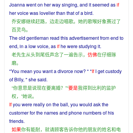
Joanna
went
on
her
way
singing
, and it
seemed
as
if
her
voice
was
lovelier
than that
of
a
bird.
乔安娜
继续
赶路
，
边
走
边
唱歌
。
她
的
歌喉
好
象
赛
过
了
百灵鸟
。
The old
gentleman
read
this
advertisement
from end to
end,
in
a
low voice, as
if
he were
studying
it.
老先生
从头到尾
低声
念
了
一
遍
告示
，
仿佛
在
仔细
琢
磨
。
"
You
mean
you
want
a
divorce
now
? " "
If
I
get
custody
of
Billy
, "
she
said
.
“
你
意思
是
说
现在
要
离婚
？”“
要是
我
得到
比
利
的
监护
权
，”
她
说
。
If
you
were
really on the
ball
,
you
would
ask
the
customer
for the
names
and
phone numbers
of
his
friends
.
如果
你
有
能耐
，
就
请
顾客
告诉
你
他
的
朋友
的
姓名
和
电