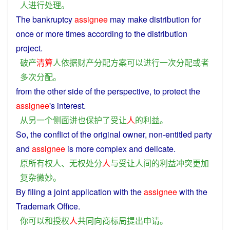
人
进行
处理
。
The
bankruptcy
assignee
may make
distribution
for
once
or
more
times
according
to the
distribution
project
.
破产
清算
人
依据
财产
分配
方案
可以
进行
一次
分配
或者
多次
分配
。
from
the
other
side
of the
perspective
, to
protect
the
assignee
's
interest
.
从
另一个
侧面
讲
也
保护
了
受
让
人
的
利益
。
So, the
conflict
of the
original
owner, non-entitled
party
and
assignee
is
more
complex
and
delicate
.
原
所有权
人
、
无权
处分
人
与
受
让
人间
的
利益
冲突
更加
复杂
微妙
。
By
filing
a
joint
application
with
the
assignee
with the
Trademark
Office
.
你
可以
和
授权
人
共同
向
商标
局
提出
申请
。