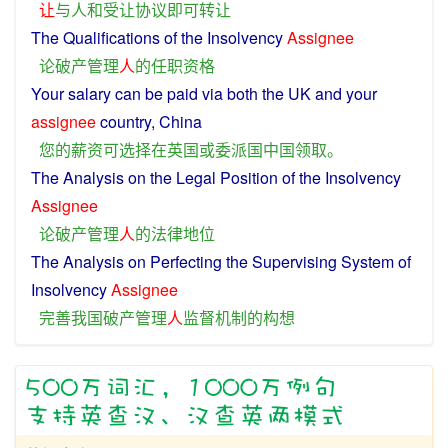
让
与
人
和
受
让
协议
即可
转让
The
Qualifications
of the
Insolvency
Assignee
论
破产
管理
人
的
任职资格
Your
salary
can
be
paid
via both
the
UK
and your
assignee
country
,
China
您
的
薪资
可
选择
在
英国
或
委派
国
中国
领取
。
The Analysis
on
the
Legal
Position
of
the
Insolvency
Assignee
论
破产
管理
人
的
法律
地位
The Analysis
on
Perfecting
the
Supervising
System
of
Insolvency
Assignee
完善
我国
破产
管理
人
监督
机制
的
构想