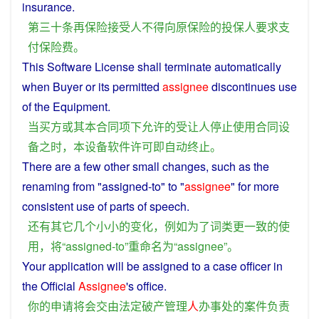
insurance
.
第三十
条
再
保险
接受
人
不得
向
原
保险
的
投保人
要求
支
付
保险费
。
This
Software
License
shall
terminate
automatically
when
Buyer
or
its
permitted
assignee
discontinues
use
of
the
Equipment
.
当
买方
或
其
本
合同
项
下
允许
的
受
让
人
停止
使用
合同
设
备
之
时
，
本
设备
软件
许可
即
自动
终止
。
There
are
a
few
other
small
changes
,
such
as the
renaming
from "assigned-
to
" to "
assignee
"
for
more
consistent
use
of
parts of
speech
.
还
有
其它
几个
小小
的
变化
，
例如
为了
词类
更
一致
的
使
用
，
将
“assigned-to”
重命名
为
“
assignee
”。
Your
application
will
be assigned to a
case
officer
in
the
Official
Assignee
's
office
.
你
的
申请
将
会
交由
法定
破产
管理
人
办事处
的
案件
负责