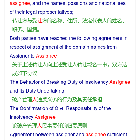
assignee
,
and
the
names
,
positions
and
nationalities
of their
legal
representatives
;
转让
方
与
受
让
方
的
名称
、
住所
、
法定
代表
人
的
姓名
、
职务
、
国籍
。
Both parties have
reached
the
following
agreement
in
respect
of
assignment
of the domain names from
Assignor to
Assignee
关于
上述
转让
人
向
上述
受
让
人
转让
域名
一
事
，
双方
达
成
如下
协议
The
Behavior
of
Breaking
Duty
of
Insolvency
Assignee
and Its
Duty
Undertaking
破产
管理
人
违反
义务
的
行为
及其
责任
承担
The Confirmation of
Civil
Responsibility
of the
Insolvency
Assignee
论
破产
管理
人
民事
责任
的
归
责
原则
Agreement
between
assignor
and
assignee
sufficient