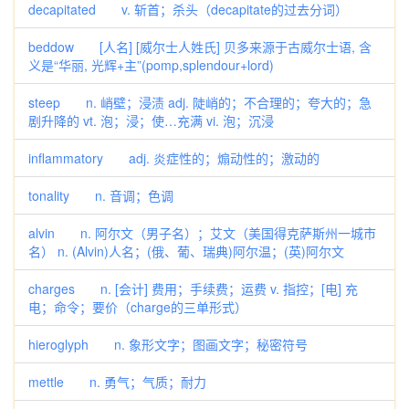
decapitated v. 斩首；杀头（decapitate的过去分词）
beddow [人名] [威尔士人姓氏] 贝多来源于古威尔士语, 含
义是“华丽, 光辉+主”(pomp,splendour+lord)
steep n. 峭壁；浸渍 adj. 陡峭的；不合理的；夸大的；急
剧升降的 vt. 泡；浸；使…充满 vi. 泡；沉浸
inflammatory adj. 炎症性的；煽动性的；激动的
tonality n. 音调；色调
alvin n. 阿尔文（男子名）；艾文（美国得克萨斯州一城市
名） n. (Alvin)人名；(俄、葡、瑞典)阿尔温；(英)阿尔文
charges n. [会计] 费用；手续费；运费 v. 指控；[电] 充
电；命令；要价（charge的三单形式）
hieroglyph n. 象形文字；图画文字；秘密符号
mettle n. 勇气；气质；耐力