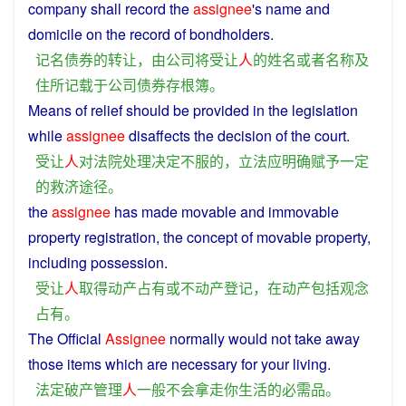
company
shall
record
the
assignee
's
name
and
domicile
on the
record
of
bondholders
.
记名
债券
的
转让
，
由
公司
将
受
让
人
的
姓名
或者
名称
及
住所
记载
于
公司
债券
存根
簿
。
Means
of
relief
should
be
provided
in the
legislation
while
assignee
disaffects the
decision
of the
court
.
受
让
人
对
法院
处理
决定
不服
的
，
立法
应
明确
赋予
一定
的
救济
途径
。
the
assignee
has
made
movable
and immovable
property
registration
, the
concept
of
movable
property
,
including
possession
.
受
让
人
取得
动产
占有
或
不动产
登记
，
在
动产
包括
观念
占有
。
The
Official
Assignee
normally
would
not
take away
those items which are
necessary
for
your
living
.
法定
破产
管理
人
一般
不会
拿走
你
生活
的
必需品
。