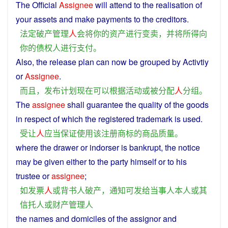
The
Official
Assignee
will
attend
to
the realisation
of
your
assets
and
make
payments
to the
creditors
.
法定
破产
管理
人
会
将
你
的
资产
进行
变卖
，
并
将
所得
向
你
的
债权人
进行
支付
。
Also
, the
release
plan
can
now
be
grouped
by
Activtiy
or
Assignee
.
而且
，
发布
计划
现在
可以
根据
活动
或
被
分配
人
分组
。
The
assignee
shall
guarantee
the
quality
of
the
goods
in respect of which the
registered
trademark
is
used
.
受
让
人
应当
保证
使用
该
注册
商标
的
商品
质量
。
where the drawer
or
indorser is
bankrupt
, the
notice
may
be
given
either to the
party
himself
or
to
his
trustee
or
assignee
;
如
发票
人
或
背书
人
破产
，
通知
可
发给
当事人
本人
或
其
信托
人
或
财产
管理
人
the
names
and
domiciles
of
the
assignor
and