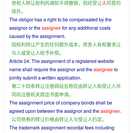
债权人
转让
权利
的
通知
不得
撤销
，
但
经受
让
人
同意
的
除外
。
The
obligor
has a
right
to be
compensated
by
the
assignor
or
the
assignee
for
any
additional
costs
caused
by the
assignment
.
因
权利
转让
产生
的
任何
额外
成本
，
债务人
有权
要求
让
与
人
或
受
让
人
给予
补偿
。
Article
24: The
assignment
of a
registered
website
name shall require the
assignor
and
the
assignee
to
jointly
submit
a
written
application
.
第二十四
条
转让
注册
网站
名称
应
由
转让
人
和
受
让
人
共
同
向
注册
机关
提出
书面
申请
。
The
assignment
price
of
company
bonds
shall be
agreed
upon between the
assignor
and
the
assignee
.
公司
债券
的
转让
价格
由
转让
人
与
受
让
人
约定
。
The
trademark
assignment
recordal
fees
including