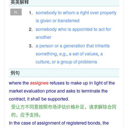
英英解释
n.
1.
somebody
to
whom
a
right
over
property
is
given
or
transferred
2.
somebody
who
is
appointed
to
act
for
another
3.
a
person
or
a
generation
that
inherits
something
,
e
.
g
.,
a
set
of
values
,
a
culture
,
or
a
group
of
problems
例句
where the
assignee
refuses
to
make
up in light
of
the
market
evaluation
price
and
asks
to
terminate
the
contract
, it
shall
be
supported
.
受
让
方
不
同意
按照
市场
评估
价格
补足
，
请求
解除
合同
的
，
应
予
支持
。
In
the case of
assignment
of
registered
bonds
, the