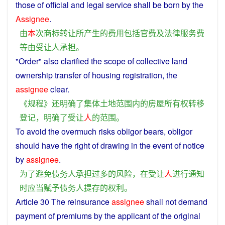
those of official
and
legal
service
shall be
born
by
the
Assignee
.
由
本
次
商标
转让
所
产生
的
费用
包括
官费
及
法律
服务
费
等
由
受
让
人
承担
。
"
Order
"
also
clarified
the
scope
of
collective
land
ownership
transfer
of
housing
registration
, the
assignee
clear
.
《
规程
》
还
明确
了
集体
土地
范围
内
的
房屋
所有权
转移
登记
，
明确
了
受
让
人
的
范围
。
To
avoid
the overmuch
risks
obligor
bears
,
obligor
should
have the
right
of
drawing
in
the event of
notice
by
assignee
.
为了
避免
债务人
承担
过多
的
风险
，
在
受
让
人
进行
通知
时
应当
赋予
债务人
提
存
的
权利
。
Article
30 The
reinsurance
assignee
shall not
demand
payment
of
premiums
by the
applicant
of the original