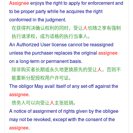
Assignee
enjoys
the
right
to
apply
for
enforcement
and
to
be
proper
party
while
he
acquires
the
right
conformed
in
the
judgment
.
在
获得
判决
确认
权利
的
同时
，
受
让
人
也
随
之
享有
强制
执行
请求
权
，
成为
适
格
的
执行
当事人
。
An
Authorized
User
license
cannot
be
reassigned
unless
the
purchaser
replaces
the
original
assignee
on a long-term
or
permanent
basis.
除非
购买者
长期
或
永久
地
更换
原先
的
受
让
人
，
否则
不
能
重新分配
授权
用户
许可证
。
The
obligor
May
avail itself of any set-off
against
the
assignee
.
债务人
可以
向
受
让
人
主张
抵销
。
A
notice
of
assignment
of
rights
given
by the
obligee
may not be
revoked
,
except
with the
consent
of the
assignee
.