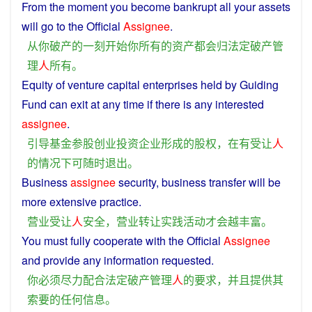
From
the
moment
you
become
bankrupt
all
your
assets
will
go
to
the
Official
Assignee
.
从
你
破产
的
一刻
开始
你
所有
的
资产
都会
归
法定
破产
管
理
人
所有
。
Equity
of
venture
capital
enterprises
held
by
Guiding
Fund
can
exit
at
any
time if
there
is any interested
assignee
.
引导
基金
参股
创业
投资
企业
形成
的
股权
，
在
有
受
让
人
的
情况
下
可
随时
退出
。
Business
assignee
security
,
business
transfer
will
be
more
extensive
practice
.
营业
受
让
人
安全
，
营业
转让
实践
活动
才
会
越
丰富
。
You
must
fully
cooperate
with
the
Official
Assignee
and
provide
any
information
requested
.
你
必须
尽力
配合
法定
破产
管理
人
的
要求
，
并且
提供
其
索要
的
任何
信息
。