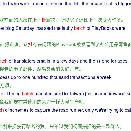
ttled
who
were
ahead
of
me
on
the
list
, the
house
I
got is
bigge
我
前面
的
人
都
在
上
一批
解决
，
所以
房子
还
比
上
一次
要
大
许多
。
get
blog
Saturday
that
said
the
faulty
batch
of
PlayBooks
were
et
报道
说
，
这
批
存在
问题
的
PlayBook
被
发运
到
了
办公
用品
零售
atch
of
translators
emails
in
a
few
days
and
then
none for ages.
译者
的
电子邮件
，
然后
又
会
消失
好
几年
。
ocess
up
to
one
hundred
thousand
transactions
a
week.
0万
项
。
s
still
being
batch
manufactured
in
Taiwan
just
as
our
firewood kn
像
我们
现在
常
使用
的
柴刀
一样
大量
生产
吧
！
ch
of
schemes
to
capture
the road
runner
,
only
we
're trying to
ca
计划
来
捉
获
行路
者
的
狼
，
只不过
我们
视图
捕捉
的
是
一
整
群
人
。