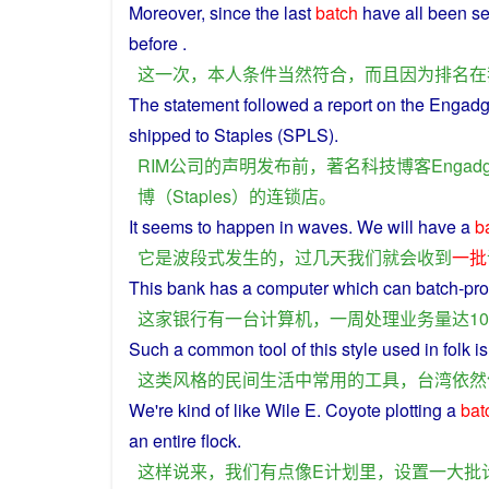
Moreover
,
since
the
last
batch
have all been
se
before .
这
一次
，
本人
条件
当然
符合
，
而且
因为
排名
在
The
statement
followed
a
report
on the Engad
shipped
to
Staples
(SPLS).
RIM
公司
的
声明
发布
前
，
著名
科技
博客
Engadg
博
（
Staples
）
的
连锁店
。
It
seems to
happen
in waves.
We
will
have
a
b
它
是
波段
式
发生
的
，
过
几天
我们
就
会
收到
一批
This
bank
has
a
computer
which can batch-pr
这家
银行
有
一
台
计算机
，
一
周
处理
业务量
达
1
Such
a
common
tool
of
this
style
used
in
folk
i
这
类
风格
的
民间
生活
中
常用
的
工具
，
台湾
依然
We
're
kind
of
like
Wile
E
.
Coyote
plotting
a
bat
an
entire
flock
.
这样
说来
，
我们
有点
像
E
计划
里
，
设置
一大批