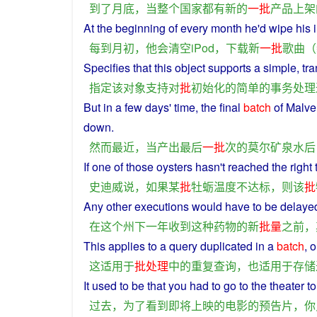
到
了
月底
，
当
整个
国家
都
有
新
的
一批
产品
上架
At
the
beginning of
every
month
he
'd wipe his
每
到
月初
，
他
会
清空
iPod
，
下载
新
一批
歌曲
（
Specifies
that
this
object
supports
a
simple
,
tr
指定
该
对象
支持
对
批
初始
化
的
简单
的
事务
处理
But
in
a
few
days
'
time
, the
final
batch
of Malv
down.
然而
最近
，
当
产出
最后
一批
次
的
莫
尔
矿泉水
后
If
one
of those
oysters
hasn't reached the right
史迪威
说
，
如果
某
批
牡蛎
温度
不
达标
，
则
该
批
Any
other
executions
would
have
to be
delaye
在
这个
州
下
一
年
收到
这种
药物
的
新
批量
之前
，
This
applies
to
a
query
duplicated
in
a
batch
,
o
这
适用
于
批
处理
中
的
重复
查询
，
也
适
用于
存储
It
used
to
be
that
you
had
to
go
to the
theater
t
过去
，
为了
看到
即将
上映
的
电影
的
预告片
，
你