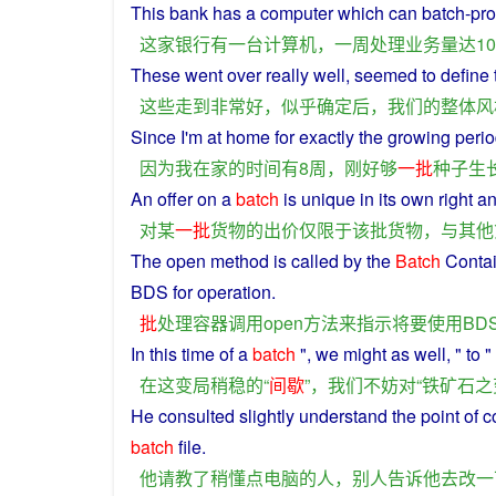
This
bank
has
a
computer
which can batch-pr
这家
银行
有
一
台
计算机
，
一
周
处理
业务量
达
1
These
went over
really
well
,
seemed
to
define
这些
走
到
非常
好
，
似乎
确定
后
，
我们
的
整体
风
Since
I
'm at
home
for
exactly
the
growing
peri
因为
我
在家
的
时间
有
8
周
，
刚好
够
一批
种子
生
An
offer
on
a
batch
is
unique
in its own right
a
对
某
一批
货物
的
出价
仅
限于
该
批
货物
，
与
其他
The
open
method
is
called
by the
Batch
Conta
BDS
for
operation
.
批
处理
容器
调用
open
方法
来
指示
将要
使用
BD
In
this
time
of
a
batch
",
we
might as
well
, "
to
"
在
这
变
局
稍
稳
的
“
间歇
”，
我们
不妨
对
“
铁
矿石
之
He
consulted
slightly
understand
the
point
of
c
batch
file
.
他
请教
了
稍
懂
点
电脑
的
人
，
别人
告诉
他
去
改
一