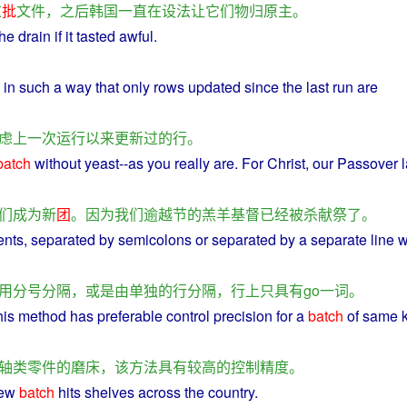
这
批
文件
，
之后
韩国
一直
在
设法
让
它们
物归原主
。
he drain
if
it
tasted
awful
.
in
such
a
way that
only
rows
updated
since
the last
run
are
虑
上
一次
运行
以来
更新过
的
行
。
batch
without
yeast
--
as
you
really
are. For
Christ
,
our
Passover
们
成为
新
团
。
因为
我们
逾越节
的
羔羊
基督
已经
被
杀
献
祭
了
。
nts, separated
by
semicolons
or separated
by
a
separate
line
w
用
分号
分隔
，
或是
由
单独
的
行
分隔
，
行
上
只
具有
go
一
词
。
his
method
has
preferable
control
precision
for
a
batch
of
same
轴
类
零件
的
磨床
，
该
方法
具有
较高
的
控制
精度
。
ew
batch
hits shelves
across
the
country
.