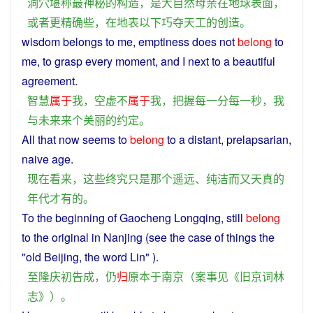
洞穴
堪称
最
神秘
的
构造
，
是
大自然
母亲
在
地球
表面
，
或者
更
精确
些
，
在
地表
以下
巧夺天工
的
创造
。
wisdom
belongs
to
me,
emptiness
does not
belong
to
me, to
grasp
every
moment
,
and
I
next
to
a
beautiful
agreement
.
智慧
属于
我
，
空虚
不
属于
我
，
把握
每一
分
每
一
秒
，
我
与
未来
来
个
美丽
的
约定
。
All
that
now
seems
to
belong
to a
distant
, prelapsarian,
naive
age
.
现在
看来
，
这些
终究
只是
那个
遥远
、
纯洁
而
又
天真
的
年代
才有
的
。
To the beginning of Gaocheng Longqing,
still
belong
to
the
original
in
Nanjing
(
see
the
case
of
things
the
"
old
Beijing
, the
word
Lin" ).
至
隆庆初
告成
，
仍
归
原本
于
南京
（
案
事
见
《
旧
京
词
林
志
》）。