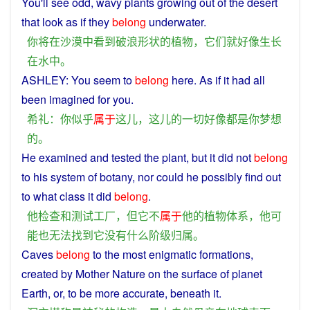
You
'll
see
odd, wavy
plants
growing
out
of
the
desert
that look as
if
they
belong
underwater
.
你
将
在
沙漠
中
看到
破浪
形状
的
植物
，
它们
就
好像
生长
在
水
中
。
ASHLEY:
You
seem
to
belong
here
. As
if
it had
all
been
imagined
for
you
.
希
礼
：
你
似乎
属于
这儿
，
这儿
的
一切
好像
都
是
你
梦想
的
。
He
examined
and
tested
the
plant
,
but
it
did
not
belong
to his
system
of
botany,
nor
could
he
possibly
find
out
to
what
class
it
did
belong
.
他
检查
和
测试
工厂
，
但
它
不
属于
他
的
植物
体系
，
他
可
能
也
无法
找到
它
没有
什么
阶级
归属
。
Caves
belong
to the
most
enigmatic
formations,
created
by
Mother
Nature
on
the
surface
of
planet
Earth, or, to
be
more accurate, beneath it.