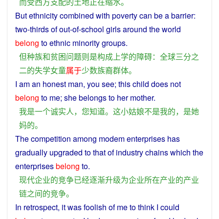
而
受
西方
支配
的
土地
正在
缩水
。
But
ethnicity
combined
with
poverty
can
be
a
barrier
:
two-thirds
of
out-of-school
girls
around the
world
belong
to
ethnic
minority
groups
.
但
种族
和
贫困
问题
则
是
构成
上学
的
障碍
：
全球
三分之
二
的
失学
女童
属于
少数
族
裔
群体
。
I
am
an
honest
man
,
you
see
;
this
child does
not
belong
to
me
;
she
belongs
to her
mother
.
我
是
一个
诚实
人
，
您
知道
。
这
小
姑娘
不是
我
的
，
是
她
妈
的
。
The
competition
among
modem
enterprises
has
gradually
upgraded
to
that
of
industry
chains
which
the
enterprises
belong
to.
现代
企业
的
竞争
已经
逐渐
升级
为
企业
所在
产业
的
产业
链
之间
的
竞争
。
In
retrospect
, it
was
foolish of me
to
think
I
could