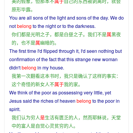
美
的
假象
，
但
那
本
不
属于
自己
的
东西
被
剥离
时
，
就会
原形毕露
。
You
are
all
sons
of the
light
and
sons of the
day
.
We
do
not
belong
to the
night
or to the
darkness
.
你们
都
是
光明
之
子
，
都
是
白昼
之
子
。
我们
不是
属
黑夜
的
，
也
不是
属
幽暗
的
。
The
first
time
I
'd flipped through it,
I
'd seen nothing
but
confirmation
of
the
fact
that
this
strange
new
woman
didn't
belong
in my
house
.
我
第一
次
翻
看
这
本
书
时
，
我
只是
确认
了
这样
的
事实
：
这个
奇怪
的
新
女人
不
属于
我
的
家
。
We
think
of
the
poor
as
possessing
very little,
yet
Jesus
said
the
riches
of
heaven
belong
to the
poor
in
spirit
.
我们
认为
穷人
是
生活
有
匮乏
的
人
，
然而
耶稣
说
，
天堂
中
的
富人
是
自觉
心灵
贫穷
的
人
。