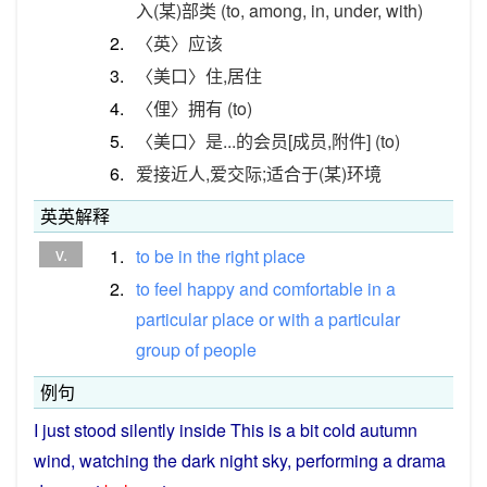
入(某)部类 (to, among, in, under, with)
2.
〈英〉应该
3.
〈美口〉住,居住
4.
〈俚〉拥有 (to)
5.
〈美口〉是...的会员[成员,附件] (to)
6.
爱接近人,爱交际;适合于(某)环境
英英解释
v.
1.
to
be
in
the
right
place
2.
to
feel
happy
and
comfortable
in
a
particular
place
or
with
a
particular
group
of
people
例句
I
just
stood
silently
inside
This
is a bit
cold
autumn
wind,
watching
the
dark
night sky,
performing
a
drama