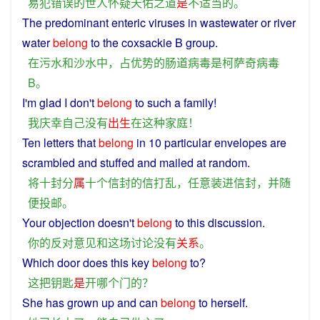
易
犯错误
的
世人
怀疑
天
佑
之
道
是
不
适当
的
。
The predominant
enteric
viruses
in
wastewater or river
water
belong
to the coxsackie
B
group
.
在
污水
和
沙
水
中
，
占优势
的
肠道
病毒
是
柯萨奇
病毒
B
。
I
'm
glad
I
don't
belong
to
such
a
family
!
我
庆幸
自己
没有
出生
在
这种
家庭
！
Ten
letters
that
belong
in 10 particular
envelopes
are
scrambled
and
stuffed and
mailed
at
random
.
将
十
封
分
属
十
个
信封
的
信
打乱
，
任意
装
进
信封
，
并
随
便
投
邮
。
Your
objection
doesn't
belong
to
this
discussion
.
你
的
反对意见
和
这
场
讨论
没有
关系
。
Which
door
does
this
key
belong
to
?
这
把
钥匙
是
开
哪个
门
的
？
She
has
grown
up
and
can
belong
to
herself
.