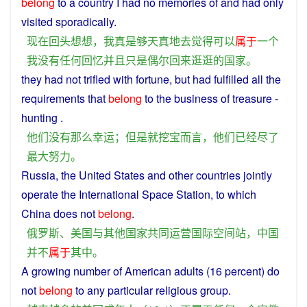
belong
to
a
country
I
had
no
memories
of
and
had
only
visited
sporadically
.
现在
回头
想
想
，
我
真是
够
天真
地
去
觉得
可以
属于
一个
我
没有任何
回忆
并且
只是
偶尔
回来
逛逛
的
国家
。
they
had
not
trifled with
fortune
,
but
had
fulfilled
all
the
requirements
that
belong
to
the business of
treasure
-
hunting .
他们
没有
那么
幸运
；
但是
就
挖
宝
而言
，
他们
已经
尽
了
最大
努力
。
Russia
, the
United
States
and
other
countries
jointly
operate
the
International
Space Station, to
which
China
does not
belong
.
俄罗斯
、
美国
与
其他
国家
共同
运营
国际
空间站
，
中国
并不
属于
其中
。
A
growing
number
of
American
adults
(16
percent
)
do
not
belong
to
any
particular
religious
group
.