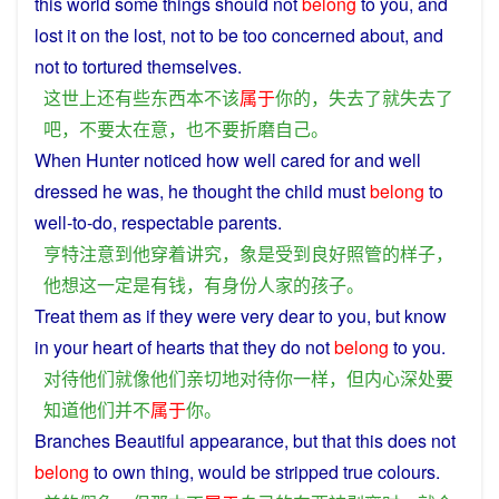
this
world
some
things
should
not
belong
to
you
, and
lost
it
on the lost,
not
to be
too
concerned
about, and
not to
tortured
themselves
.
这
世上
还
有些
东西
本
不该
属于
你
的
，
失去
了
就
失去
了
吧
，
不要
太
在意
，
也
不要
折磨
自己
。
When
Hunter
noticed
how
well
cared
for and well
dressed
he
was
,
he
thought
the
child
must
belong
to
well-to-do,
respectable
parents.
亨特
注意
到
他
穿着
讲究
，
象
是
受到
良好
照管
的
样子
，
他
想
这
一定
是
有钱
，
有
身份
人家
的
孩子
。
Treat
them as if
they
were very
dear
to
you
,
but
know
in your
heart
of hearts that they do
not
belong
to
you
.
对待
他们
就
像
他们
亲切
地
对待
你
一样
，
但
内心
深处
要
知道
他们
并不
属于
你
。
Branches
Beautiful
appearance
,
but
that
this
does
not
belong
to
own
thing
,
would
be
stripped
true
colours.