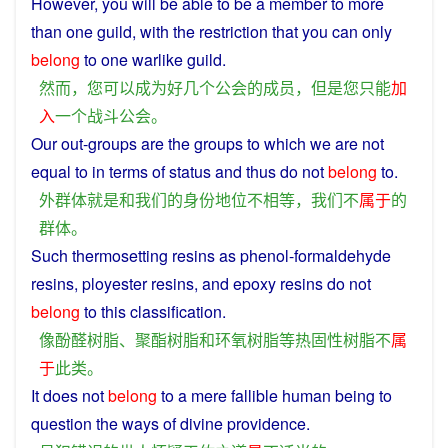
However
,
you
will
be
able to be
a
member
to more
than one
guild
, with
the
restriction that
you
can
only
belong
to one warlike
guild
.
然而
，
您
可以
成为
好几个
公会
的
成员
，
但是
您
只能
加
入
一个
战斗
公会
。
Our out-groups
are
the
groups
to which
we
are
not
equal
to in terms
of
status
and
thus do
not
belong
to.
外
群体
就是
和
我们
的
身份地位
不
相等
，
我们
不
属于
的
群体
。
Such
thermosetting
resins
as
phenol
-formaldehyde
resins
,
ployester
resins,
and
epoxy
resins do
not
belong
to
this
classification.
像
酚醛树脂
、
聚酯
树脂
和
环氧树脂
等
热固性
树脂
不
属
于
此
类
。
It does
not
belong
to a mere
fallible
human being to
question
the
ways
of
divine
providence.