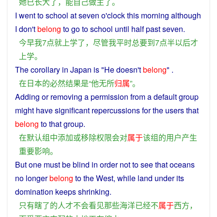
她
已
长大
了
，
能
自己
做主
了
。
I
went
to
school
at seven o'clock
this
morning
although
I
don't
belong
to go to
school
until half past seven.
今
早
我
7点
就
上学
了
，
尽管
我
平时
总
要
到
7点半
以后
才
上学
。
The
corollary
in
Japan
is
"
He
doesn't
belong
" .
在
日本
的
必然
结果
是
“
他
无
所
归属
”。
Adding
or
removing
a
permission
from a
default
group
might
have
significant
repercussions
for
the
users
that
belong
to that
group
.
在
默认
组
中
添加
或
移除
权限
会
对
属于
该
组
的
用户
产生
重要
影响
。
But one must be
blind
in order
not
to
see
that
oceans
no
longer
belong
to the
West
, while
land
under
its
domination
keeps
shrinking
.
只有
瞎
了
的
人才
不会
看见
那些
海洋
已经
不
属于
西方
，