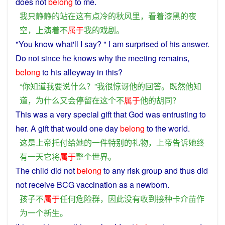
does
not
belong
to
me
.
我
只
静静
的
站
在
这
有点
冷
的
秋风
里
，
看着
漆黑
的
夜
空
，
上演
着
不
属于
我
的
戏剧
。
"
You
know
what'll
I
say
? "
I
am
surprised
of
his
answer
.
Do
not
since
he
knows
why
the
meeting
remains,
belong
to
his
alleyway
in
this
?
“
你
知道
我
要
说
什么
？”
我
很
惊讶
他
的
回答
。
既然
他
知
道
，
为什么
又
会
停留
在
这个
不
属于
他
的
胡同
？
This
was
a very special
gift
that
God
was entrusting to
her
. A
gift
that
would
one
day
belong
to
the
world
.
这
是
上帝
托付
给
她
的
一件
特别
的
礼物
，
上帝
告诉
她
终
有一天
它
将
属于
整个
世界
。
The
child
did
not
belong
to
any
risk
group
and
thus
did
not
receive
BCG
vaccination
as
a
newborn
.
孩子
不
属于
任何
危险
群
，
因此
没有
收到
接种
卡介苗
作
为
一个
新生
。