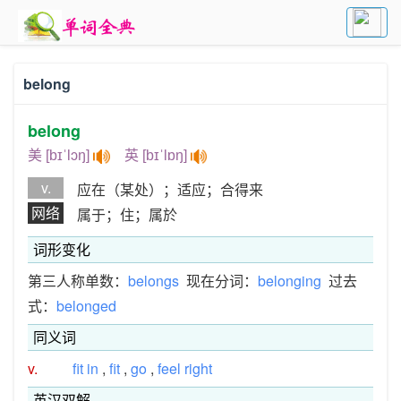
belong
belong
美 [bɪˈlɔŋ]
英 [bɪˈlɒŋ]
v.
应在（某处）；适应；合得来
网络
属于；住；属於
词形变化
第三人称单数：
belongs
现在分词：
belonging
过去
式：
belonged
同义词
v.
fit in
,
fit
,
go
,
feel right
英汉双解