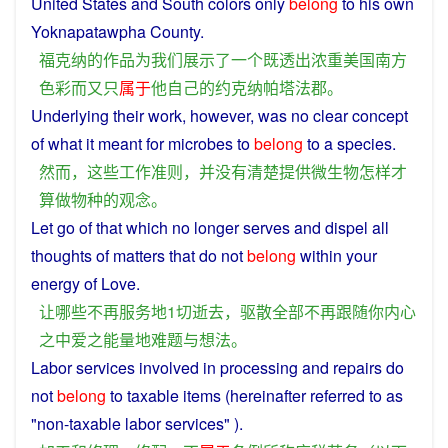
United States
and
South
colors
only
belong
to
his
own
Yoknapatawpha
County
.
福克纳
的
作品
为
我们
展示
了
一个
既
透出
浓重
美国
南方
色彩
而又
只
属于
他
自己
的
约克纳帕塔法
郡
。
Underlying their
work
,
however
, was
no
clear
concept
of
what
it
meant
for
microbes
to
belong
to
a
species
.
然而
，
这些
工作
准则
，
并
没有
清楚
提供
微生物
怎样
才
算
做
物种
的
观念
。
Let
go of that
which
no
longer
serves
and
dispel
all
thoughts
of
matters
that do not
belong
within
your
energy
of
Love
.
让
哪些
不再
服务
地
1
切
逝去
，
驱散
全部
不再
跟随
你
内心
之中
爱
之
能量
地
难题
与
想法
。
Labor services
involved
in
processing
and
repairs
do
not
belong
to
taxable
items (
hereinafter
referred
to as
"non-taxable labor
services
" ).