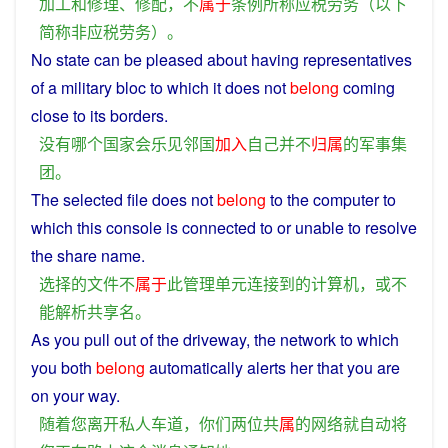
加工
和
修理
、
修配
，
不
属于
条例
所
称
应
税
劳务
（
以下
简称
非
应
税
劳务
）。
No
state
can
be
pleased
about having representatives
of
a
military
bloc
to
which
it does not
belong
coming
close to
its
borders.
没有
哪个
国家
会
乐
见
邻国
加入
自己
并不
归属
的
军事
集
团
。
The
selected
file
does
not
belong
to
the
computer
to
which
this
console is
connected
to
or
unable
to
resolve
the
share
name
.
选择
的
文件
不
属于
此
管理
单元
连接
到
的
计算机
，
或
不
能
解析
共享
名
。
As
you
pull
out
of
the
driveway
, the
network
to which
you
both
belong
automatically
alerts
her
that you
are
on your
way
.
随着
您
离开
私人车道
，
你们
两
位
共
属
的
网络
就
自动
将