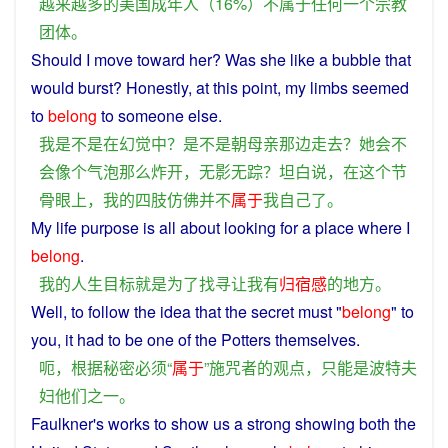
越来越
多
的
美国
成年人
（16%）
不
属于
任何
一个
宗教
团体
。
Should
I
move
toward
her
?
Was
she
like
a
bubble
that
would
burst
?
Honestly
,
at
this
point
,
my
limbs
seemed
to
belong
to someone else.
我
是不是
在
幻觉
中
？
是不是
朝
母亲
那边
走
去
？
她
会不
会
像
个
气泡
那么
炸
开
，
无影无踪
？
坦白
说
，
在
这个
节
骨眼
上
，
我
的
四肢
仿佛
并不
属于
我
自己
了
。
My
life
purpose
is
all about
looking
for
a
place
where
I
belong
.
我
的
人生
目标
就是
为了
找寻
让
我
有
归宿
感
的
地方
。
Well
, to
follow
the
idea
that the
secret
must
"
belong
" to
you, it had to
be
one
of the
Potters
themselves
.
呃
，
根据
秘密
必须
“
属于
”
施
咒
者
的
观点
，
只能
是
波特夫
妇
他们
之一
。
Faulkner
's
works
to
show
us
a
strong
showing
both
the