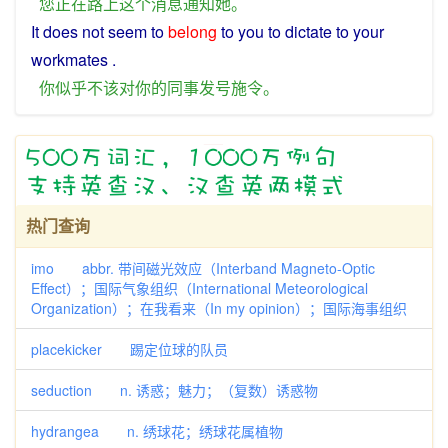
您
正在
路上
这个
消息
通知
她
。
It does
not
seem
to
belong
to
you
to
dictate
to
your
workmates
.
你
似乎
不该
对
你
的
同事
发号施令
。
热门查询
imo abbr. 带间磁光效应（Interband Magneto-Optic
Effect）；国际气象组织（International Meteorological
Organization）；在我看来（In my opinion）；国际海事组织
placekicker 踢定位球的队员
seduction n. 诱惑；魅力；（复数）诱惑物
hydrangea n. 绣球花；绣球花属植物