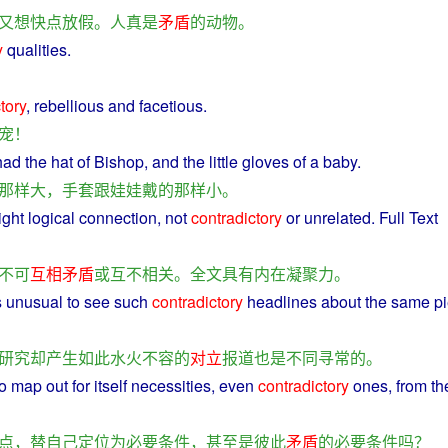
又
想
快
点
放假
。
人
真是
矛盾
的
动物
。
y
qualities.
tory
, rebellious and
facetious
.
宠
！
ad the
hat
of
Bishop
, and the
little
gloves
of
a
baby
.
那样
大
，
手套
跟
娃娃
戴
的
那样
小
。
ight
logical
connection
,
not
contradictory
or
unrelated
. Full Text
不可
互相
矛盾
或
互不相关
。
全文
具有
内在
凝聚力
。
s
unusual
to
see
such
contradictory
headlines
about
the
same
p
研究
却
产生
如此
水火
不容
的
对立
报道
也是
不同寻常
的
。
o map out
for
itself
necessities,
even
contradictory
ones
,
from
th
点
，
替
自己
定位
为
必要条件
，
甚至
是
彼此
矛盾
的
必要条件
吗？