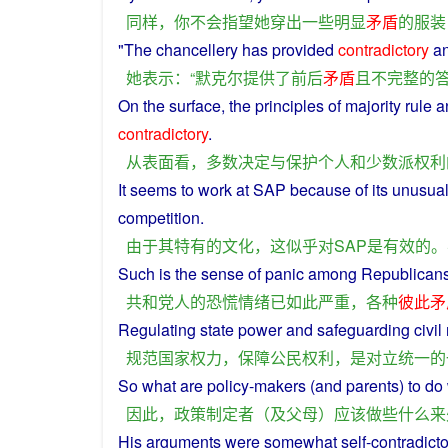
同样
，
你
不会
指望
她
穿
出
一些
明显
矛盾
的
服装
"
The
chancellery
has
provided
contradictory
a
她
表示
：“
默克尔
提供
了
前后
矛盾
且
不完整
的
On
the
surface
, the
principles
of
majority
rule
a
contradictory
.
从
表面
看
，
多数
决定
与
保护
个人
和
少数派
权利
It
seems
to
work
at
SAP
because
of
its
unusua
competition
.
由于
其
特有
的
文化
，
这
似乎
对
SAP
是
有效
的
。
Such
is
the sense
of
panic
among
Republican
共和党人
的
恐慌
情绪
已
如此
严重
，
各种
彼此
矛
Regulating
state
power
and
safeguarding
civil
规范
国家权力
，
保障
公民
权利
，
是
对立统一
的
So
what
are policy-makers (
and
parents
)
to
do
因此
，
政策
制定
者
（
及
父母
）
应该
做
些
什么
来
His
arguments
were
somewhat
self-contradicto