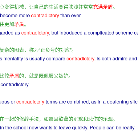
心
变得
机械
，
让
自己
的
生活
变得
肤浅
并
常常
充满
矛盾
。
become
more
contradictory
than
ever
.
往
更加
矛盾
。
garded
as
contradictory
,
but
introduced
a
complicated
scheme
c
复杂
的
图表
，
称为
“
正负
号
的
对应
”。
s
mentality
is
usually
compare
contradictory
,
is
both
admire
and
比较
矛盾
的
，
就是
既
佩服
又
嫉妒
。
-contradictory.
uous
or
contradictory
terms
are
combined
,
as
in
a
deafening
sil
在
一起
的
修辞
手法
，
如
震耳欲聋
的
沉默
和
悲伤
的
乐观
。
 in
the
school
now
wants
to
leave
quickly.
People
can
be
really