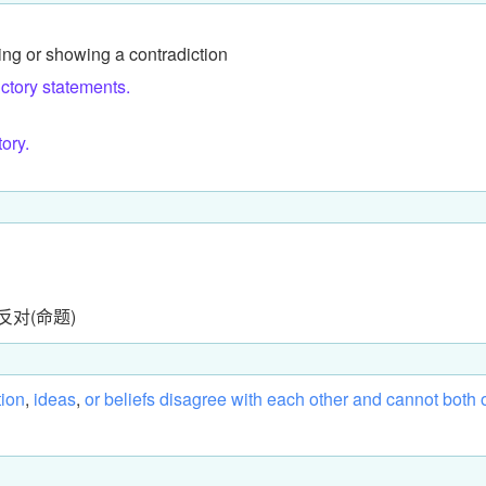
ing or showing a contradiction
ctory statements.
ory.
反对(命题)
tion
,
ideas
,
or
beliefs
disagree
with
each
other
and
cannot
both