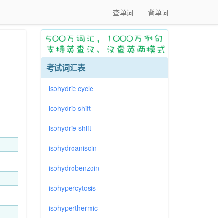
查单词
背单词
考试词汇表
isohydric cycle
isohydric shift
isohydrie shift
isohydroanisoin
isohydrobenzoin
isohypercytosis
isohyperthermic