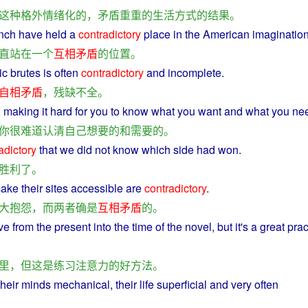
这种
格外
情绪化
的
，
矛盾
重重
的
生活方式
的
结果
。
nch
have
held
a
contradictory
place
in
the
American
imaginatio
直
站
在
一个
互相
矛盾
的
位置
。
ic
brutes is
often
contradictory
and
incomplete
.
自相矛盾
，
残缺不全
。
,
making
it
hard
for
you
to
know
what
you
want
and
what you
ne
你
很难
道
认清
自己
想要
的
和
需要
的
。
adictory
that
we
did
not
know
which
side
had
won
.
胜利
了
。
ake
their
sites
accessible
are
contradictory
.
大
抱怨
，
而
两者
确
是
互相
矛盾
的
。
ve
from
the
present
into
the time of the
novel
,
but
it's a
great
prac
里
，
但
这
是
练习
注意力
的
好
方法
。
their
minds
mechanical
, their
life
superficial
and
very
often