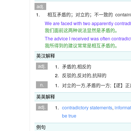
adj.
1.
相互矛盾的；对立的；不一致的
contain
We are faced with two apparently contradi
我们面前这两种说法显然是矛盾的。
The advice I received was often contradict
我所得到的建议常常是相互矛盾的。
英汉解释
adj.
1.
矛盾的,相反的
2.
反驳的,反对的,抗辩的
n.
1.
对立的一方,矛盾的一方;【逻】正
英英解释
adj.
1.
contradictory
statements
,
informa
be
true
例句