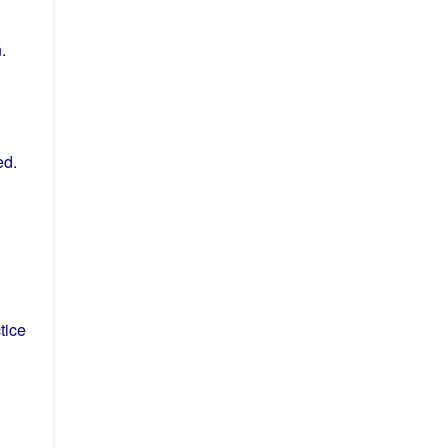
n
.
ed
.
tice