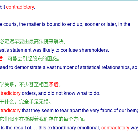
bit
contradictory
.
he
courts
, the
matter
is
bound
to
end
up,
sooner
or later, in the
必定
迟早
要
由
最高
法院
来
解决
。
est's
statement
was
likely
to
confuse
shareholders
.
盾
，
可能
会
引起
股东
的
困惑
。
sed
to
demonstrate
a
vast
number
of
statistical
relationships
,
s
学
关系
，
不少
甚至
相互
矛盾
。
tradictory
orders
,
and
did
not
know
what to
do
.
干什么
，
完全
手足无措
。
tradictory
that
they
seem
to
tear
apart the very fabric
of
our
bein
它们
似乎
在
撕裂
着
我们
存在
的
每个
方面
。
,
is
the
result
of. . .
this
extraordinary
emotional
,
contradictory
wa