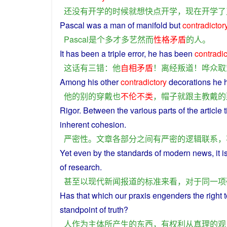
还
没有
开学
的
时候
就
想
快
点
开学
，
现在
开学
了
Pascal
was
a
man
of
manifold
but
contradictor
Pascal
是
个
多才多艺
然而
性格
矛盾
的
人
。
It
has
been a
triple
error
,
he
has
been
contradic
这
话
有
三
错
：
他
自相矛盾
！
离经叛道
！
哗众取
Among his
other
contradictory
decorations
he
h
他
的
别的
穿戴
也
不伦不类
，
帽子
就
跟
主教
戴
的
Rigor
.
Between
the
various
parts
of the
article
t
inherent
cohesion
.
严密性
。
文章
各
部分
之间
有
严密
的
逻辑
联系
，
Yet
even
by the
standards
of
modern
news
, it
i
of
research
.
甚至
以
现代
新闻
报道
的
标准
来看
，
对于
同一
项
Has
that which our praxis
engenders
the
right
t
standpoint
of
truth
?
人
作为
主体
所
产生
的
东西
，
有
权利
从
真理
的
观