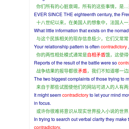
你们
所有
的
心脏
衰竭
，
所有
的
这些
事情
，
是
…
EVER
SINCE
THE eighteenth
century
, the
Fre
十八世纪
以来
，
在
美国人
的
想象
中
，
法国人
一
What
little
information
that exists on
the
nomad
与
这个
民族
相关
的
现存
信息
极
少
，
它们
又
常常
Your relationship
pattern
is
often
contradictory
你
的
两性
相处
模式
通常
是
自相矛盾
饿
，
这
使得
Reports
of the
result
of the
battle
were
so
contr
战争
结果
的
报导
都
很
矛盾
，
我们
不
知道
哪
一边
The
two
biggest
complaints
of
those
trying
to
m
来自
于
那些
试图
使
他们
的
网站
可
进入
的
人
有
两
It
might
seem
contradictory
to
let
your
mind
mo
in
focus
.
或许
你
很难
将
意识
从
现实
世界
投入
小说
的
世界
In
trying
to
search
out
verbal
clarity
they
make
contradictory
.