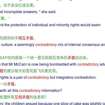
，
也
不会
全
红
或
全
黑
。
nd
incomplete
answers
, "
she
said
.
答案
。”
nd
the
protection
of
individual
and
minority
rights
would
seem
的
原则
似乎
相互
矛盾
。
l
culture
:
a
seemingly
contradictory
mix
of
internal
consensus
an
SAP
的
内部
是
一个
统一
意见
和
相互
竞争
的
矛盾
结合体
。
s
that Mr McCain is now being
bombarded
with
contradictory
ad
盾
的
建议
每天
如
雪花
般
飞
向
麦凯恩
。
rights
is
a pair
of
contradictory
but integrative
contradiction
.
一对
矛盾
。
with
all
this
contradictory
information
?
处理
所有
互相
矛盾
的
信息
呢？
ry; the
children
argued
because
one
slice
of
cake
was
slightly
l