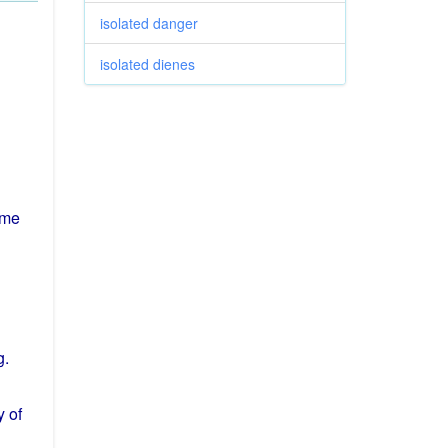
isolated danger
isolated dienes
ome
g
.
y
of