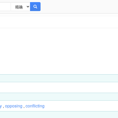
y
,
opposing
,
conflicting