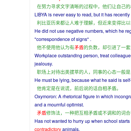
在
努力
寻求
文字
清晰
的
过程
中
，
他们
让
自己
的
LIBYA
is never easy
to
read
,
but
it
has
recently
利比亚
历来
都
让
人
难于
理解
，
但
近来
变得
比
以
He
did
not
use
negative
numbers
, which
he
re
"
correspondence
of
signs" .
他
不
使用
他
认为
有
矛盾
的
负数
，
却
引进
了
一套
Workplace
outstanding
person
,
treat
colleague
jealousy
.
职场
上
对待
出类拔萃
的
人
，
同事
的
心态
一般
是
He
must
be
lying
, because what he
said
is
self
他
肯定
是
在
说谎
，
前后
说
的话
自相矛盾
。
Oxymoron:
A
rhetorical
figure
in
which
incongr
and
a
mournful
optimist
.
矛盾
修饰
法
，
一种
把
互相
矛盾
或
不调和
的
词
合
Has
not
wanted to
hurry
up
when
school starts
contradictory
animals
.