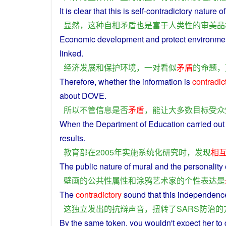
It
is
clear
that
this
is self-contradictory
nature
of
显然
，
这种
自相矛盾
也是
富于
人类
性
的
审美
品
Economic
development
and
protect
environme
linked
.
经济
发展
和
保护
环境
，
一对
看似
矛盾
的
命题
，
Therefore
,
whether
the
information
is
contradic
about DOVE.
所以
不管
信息
是否
矛盾
，
能
让
大多数
目标
受众
When
the
Department
of
Education
carried out
results
.
教育部
在
2005年
实施
系统化
研究
时
，
发现
相
The
public
nature
of
mural
and
the
personality
壁画
的
公共
性属性
和
涂鸦
艺术家
的
个性
表达
是
The
contradictory
sound
that
this
independenc
这
独立
发出
的
抗辩
声音
，
扭转
了
SARS
防治
的
By
the
same token,
you
wouldn't
expect
her
to