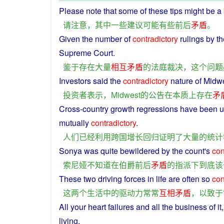
Please
note
that
some
of these
tips
might
be a 
请
注意
，
其中
一些
建议
可能
有些
前后
矛盾
。
Given
the
number
of
contradictory
rulings
by
t
Supreme
Court
.
鉴于
存在
大量
相互
矛盾
的
法庭
裁决
，
这个
问题
Investors
said
the
contradictory
nature
of Midw
投资者
表示
，
Midwest
的
公告
在
本质上
存在
矛
Cross
-country
growth
regressions
have
been
u
mutually
contradictory
.
人们
已经
利用
跨国
增长
回归
证明
了
大量
的
统计
Sonya
was
quite
bewildered by
the
count
's
con
索尼娅
不
知道
在
伯爵
前后
矛盾
的
指派
下
到底
该
These
two
driving
forces
in
life
are
often
so
con
这
两个
生活
中
的
驱动
力
常常
互相
矛盾
，
以致
于
All
your
heart
failures and
all
the
business
of
it
living.