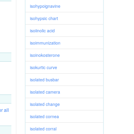
isohypoignavine
isohypsic chart
isoiinolic acid
isoimmunization
isoinokosterone
isokurtic curve
isolated busbar
isolated camera
isolated change
or
all
isolated cornea
isolated corral