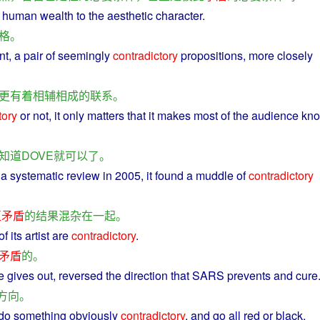
human
wealth to the
aesthetic
character
.
格
。
nt
, a pair
of
seemingly
contradictory
propositions
,
more
closely
更
有着
相辅相成
的
联系
。
tory
or not, it only matters that it
makes
most
of the
audience
kn
知道
DOVE
就
可以
了
。
 a
systematic
review
in
2005, it
found
a muddle of
contradictory
互
矛盾
的
结果
混杂
在
一起
。
of its
artist
are
contradictory
.
矛盾
的
。
e
gives
out,
reversed
the
direction
that
SARS
prevents and
cure
方向
。
do
something
obviously
contradictory
, and go
all
red
or
black
.