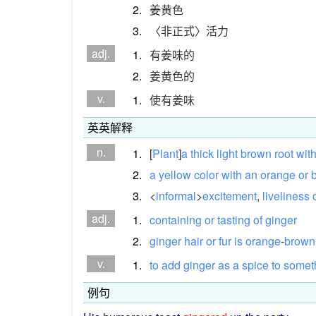
2.
姜黄色
3.
〈非正式〉活力
adj.
1.
有姜味的
2.
姜黄色的
v.
1.
使有姜味
英英解释
n.
1.
[
Plant
]
a
thick
light
brown
root
wit
2.
a
yellow
color
with
an
orange
or
3.
<
informal
>
excitement
,
liveliness
adj.
1.
containing
or
tasting
of
ginger
2.
ginger
hair
or
fur
is
orange
-
brown
v.
1.
to
add
ginger
as
a
spice
to
somet
例句