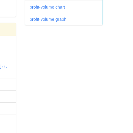
profit-volume chart
profit-volume graph
大利亚、