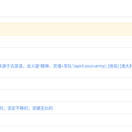
古英语，含义是“精神，灵魂+军队”(spirit,soul+army); [地名] [澳
，坚强的；坚定不移的；坚硬无比的