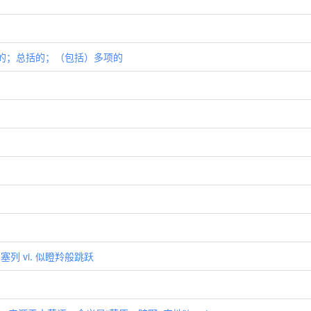
综合性的；总括的；（包括）多项的
)加塞列 vi. 似瞪羚般跳跃