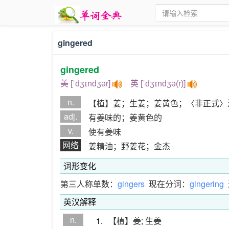
gingered
gingered
美 [ˈdʒɪndʒər]
英 [ˈdʒɪndʒə(r)]
n.
【植】姜；生姜；姜黄色；〈非正式〉
adj.
有姜味的；姜黄色的
v.
使有姜味
网络
姜精油；野姜花；金杰
词形变化
第三人称单数：
gingers
现在分词：
gingering
英汉解释
n.
1.
【植】姜; 生姜