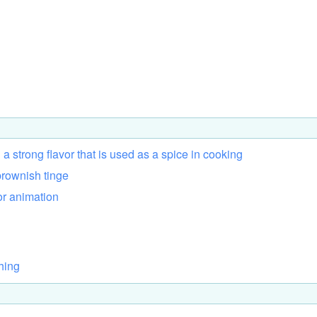
h
a
strong
flavor
that
is
used
as
a
spice
in
cooking
brownish
tinge
or
animation
hing