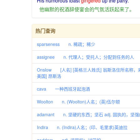
His
humorous
toast
gingered
up
the
party
.
他
幽默
的
祝酒辞
使
宴会
的
气氛
活跃
起来
了
。
热门查询
sparseness n. 稀疏；稀少
assignee n. 代理人；受托人；分配到任务的人
Onslow [人名] [英格兰人姓氏] 翁斯洛住所名称，来源于
美国] 昂斯洛
cava 一种西班牙起泡酒
Woolton n. (Woolton)人名；(英)伍尔顿
adamant n. 坚硬的东西；坚石 adj. 固执的
Indira n. (Indira)人名；(印、毛里求)英迪拉