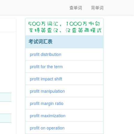
查单词
背单词
考试词汇表
profit distribution
profit for the term
profit impact shift
profit manipulation
profit margin ratio
profit maximization
profit on operation