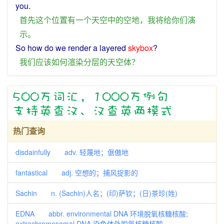
you
.
首先
这个
位置
有
一个
天空
中
的
空地
，
我
将
给
你们
演
示
。
So
how
do
we
render
a
layered
skybox
?
我们
应该
如何
渲染
分层
的
天空
体
？
热门查询
disdainfully adv. 轻蔑地；倨傲地
fantastical adj. 空想的；捕风捉影的
Sachin n. (Sachin)人名；(印)萨钦；(日)茶珍(姓)
EDNA abbr. environmental DNA 环境脱氧核糖核酸;
extrachromosomal DNA 染色体外脱氧核糖核酸