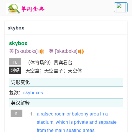
skybox
skybox
美 ['skaɪbɒks]
英 ['skaɪbɒks]
n.
（体育场的）贵宾看台
网络
天空盒；天空盒子；天空体
词形变化
复数：
skyboxes
英汉解释
n.
1.
a
raised
room
or
balcony
area
in
a
stadium
,
which
is
private
and
separate
from
the
main
seating
areas