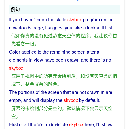
例句
If
you
haven't
seen
the
static
skybox
program
on the
downloads page,
I
suggest
you
take
a
look
at
it
first
.
假如
你
真
的
没有
见过
静态
天空
体
的
程序
，
我
建议
你
首
先
看
它
一
眼
。
Color
applied
to the
remaining
screen
after
all
elements
in
view
have been
drawn
and
there is
no
skybox
.
应
用于
视图
中
的
所有
元素
绘制
后
，
和
没有
天空
盒
的
情
况
下
，
剩余
屏幕
的
颜色
。
The
portions
of the
screen
that
are
not
drawn
in are
empty
, and
will
display
the
skybox
by
default
.
屏幕
的
未
绘制
部分
是
空
的
，
默认
情况
下
会
显示
天空
盒
。
First
of
all
there
's
an
invisible
skybox
here,
I
'll
show