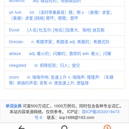
ischemic adj. 缺血性的；局部缺血的
uh huh int. 〔读时带重鼻音〕嗯；啊 v. 〔美俚〕求爱；
〈美俚〉求爱 [网络] 嗯哼；嗯嗯；恩哼
Duval [人名] 杜瓦尔; [地名] [加拿大、海地] 迪瓦勒
Grecian n. 希腊学家；希腊语 adj. 希腊的；希腊式的
ablaze adj. 着火的；闪耀的；激昂的 adv. 着火；闪耀
relegated vt. 把降低到；归入；提交
zoom vi. 嗡嗡作响; 急速上升 n. 嗡嗡声; 隆隆声; （车辆
等）疾驰的声音; 变焦 vt. 使急速上升; 使猛增
单词全典
可查500万词汇，1000万例句，同时包含各种专业词汇。
本站内容来源网络，仅供参考。 ICP证：
琼ICP备2022019473
号-6
联系：scp1688@163.com