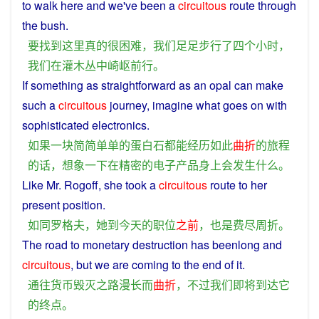
to
walk
here
and
we
've been
a
circuitous
route through
the
bush
.
要
找到
这里
真
的
很
困难
，
我们
足足
步行
了
四个
小时
，
我们
在
灌木丛
中
崎岖
前行
。
If
something
as straightforward as an opal
can
make
such
a
circuitous
journey
,
imagine
what
goes
on
with
sophisticated
electronics
.
如果
一块
简简单单
的
蛋白
石
都
能
经历
如此
曲折
的
旅程
的话
，
想象一下
在
精密
的
电子产品
身上
会
发生
什么
。
Like
Mr. Rogoff,
she
took
a
circuitous
route
to
her
present
position
.
如同
罗格夫
，
她
到
今天
的
职位
之前
，
也是
费尽
周折
。
The
road
to
monetary
destruction
has beenlong
and
circuitous
,
but
we
are
coming
to the
end
of
it
.
通往
货币
毁灭
之
路
漫长
而
曲折
，
不过
我们
即将
到达
它
的
终点
。