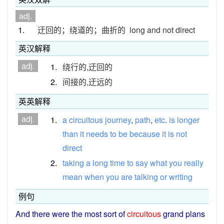
adj.
1.
迂回的；绕道的；曲折的
long and not direct
英汉解释
adj.
1.
绕行的,迂回的
2.
间接的,迂远的
英英解释
adj.
1.
a
circuitous
journey
,
path
,
etc
.
is
longer
than
it
needs
to
be
because
it
is
not
direct
2.
taking
a
long
time
to
say
what
you
really
mean
when
you
are
talking
or
writing
例句
And
there
were
the
most
sort of
circuitous
grand
plans