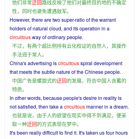
他们
非常
迂回
路线
反映
了
他们
对
最终
目的地
的
不确定
性
，
同时
也
避免
遭遇
敌军
。
However
,
there
are
two
super-ratio
of
the
warrant
holders
of
natural
cloud
, and
its
operation
in
a
circuitous
way
of
ordinary
people.
不过
，
有
两个
超
比例
持有
云
化
权证
的
自然人
，
其
操作
手法
迥
于
常人
。
China
's
advertising
is
circuitous
spiral
development
that
meets
the
subtle
nature
of the
Chinese
people.
中国
广告
是
螺旋式
的
迂回
的
发展
，
符合
中国人
含蓄
的
特质
。
In
other
words
,
because
people
's
desire
in
reality
is
not
satisfied
,
then
take
a
circuitous
manner
in
a
dream
.
也就是说
，
由于
人
的
欲望
在
现实
中
得
不
到
满足
，
便
采
取
一种
迂回
的
方式
表现
在
梦
中
。
It's been
really
difficult
to
find
it. It's taken
us
four
hours