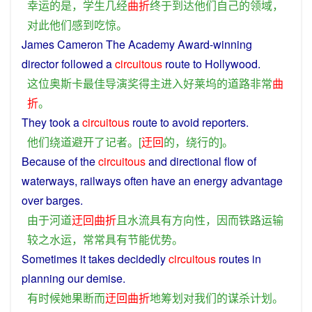
幸运
的
是
，
学生
几经
曲折
终于
到达
他们
自己
的
领域
，
对
此
他们
感到
吃惊
。
James Cameron
The
Academy
Award
-winning
director
followed
a
circuitous
route
to
Hollywood
.
这位
奥斯卡
最佳
导演
奖
得主
进入
好莱坞
的
道路
非常
曲
折
。
They
took
a
circuitous
route
to
avoid
reporters
.
他们
绕道
避开
了
记者
。[
迂回
的
，
绕行
的
]。
Because
of the
circuitous
and
directional
flow
of
waterways,
railways
often
have
an
energy
advantage
over barges.
由于
河道
迂回曲折
且
水流
具有
方向性
，
因而
铁路
运输
较之
水运
，
常常
具有
节能
优势
。
Sometimes
it takes
decidedly
circuitous
routes
in
planning
our
demise
.
有时候
她
果断
而
迂回曲折
地
筹划
对
我们
的
谋杀
计划
。