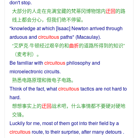
don't
stop
.
大部分
的
人
走
在
充满
宝藏
的
梵蒂冈
博物馆
内
迂回
的
路
线
上
都会
分心
，
但
我们
绝不
停留
。
"
knowledge
at which [Isaac] Newton arrived
through
arduous
and
circuitous
paths
" (Macaulay).
“艾萨克·牛顿
经过
艰辛
的
和
曲折
的
道路
所
得到
的
知识
”
（
麦
考
利
）。
Be
familiar
with
circuitous
philosophy
and
microelectronic
circuits
.
熟悉
电路
原理
和
微电子
电路
。
Think
of
the
fact
,
what
circuitous
tactics
are
not
hard
to
hard
.
想想
事实上
的
迂回
战术
吧
，
什么
事情
都
不要
硬
对
硬
地
交锋
。
Luckily
for
me, most
of
them
got
into
their
field
by
a
circuitous
route, to their
surprise
, after many detours .