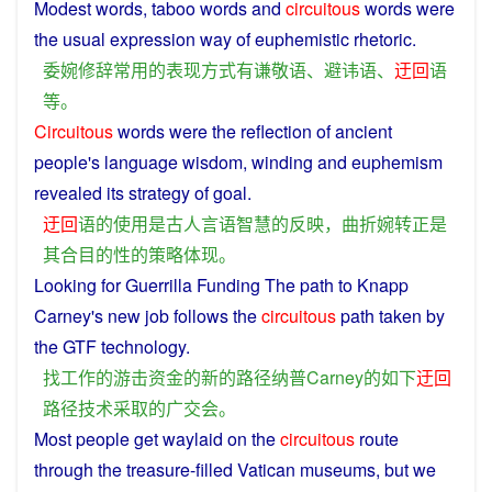
Modest
words
,
taboo
words
and
circuitous
words
were
the
usual
expression
way
of
euphemistic
rhetoric
.
委婉
修辞
常用
的
表现
方式
有
谦
敬语
、
避讳
语
、
迂回
语
等
。
Circuitous
words
were
the
reflection
of
ancient
people's
language
wisdom
,
winding
and
euphemism
revealed
its
strategy
of goal.
迂回
语
的
使用
是
古人
言语
智慧
的
反映
，
曲折
婉转
正是
其
合
目的性
的
策略
体现
。
Looking
for
Guerrilla
Funding
The
path
to Knapp
Carney's
new
job
follows
the
circuitous
path
taken
by
the GTF
technology
.
找
工作
的
游击
资金
的
新
的
路径
纳普
Carney
的
如下
迂回
路径
技术
采取
的
广交会
。
Most
people
get
waylaid
on
the
circuitous
route
through the
treasure
-
filled
Vatican
museums
,
but
we