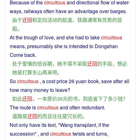
Because
of
the
circuitous
and
directional
flow of water-
ways,
railways
often
have
an
advantage
over
barges
.
由于
迂回
和
定向
活动
的
航道
，
铁路
通常
有
优势
的
驳
船
。
At
the
trough
of
love
, and
she
had
to
take
circuitous
means
,
presumably
she
is
intended
to
Dongshan
Come
back.
处于
爱情
的
低谷
期
，
她
不得不
采取
迂回
的
手段
，
想必
她
是
打算
东山
再
来
吧
。
So
circuitous
,
a
cost price 26
yuan
book
,
save
after all
how
many
money
to leave?
如此
迂回
，
一
本
原价
26
元
的
书
，
到底
省下
了
多少
钱
？
The
route
is
circuitous
and
often
redundant
.
道路
是
迂回
的
而且
往往
是
冗长
的
。
Not
only
have
its
text
, "Wang
transplant
,
if
the
succession
" ,
and
circuitous
twists
and
turns
,