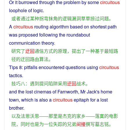
Or
it burrowed
through
the
problem
by
some
circuitous
loophole
of
logic
.
或者
通过
某
种
拐弯抹角
的
逻辑
漏洞
草草
掠过
问题
。
A
circuitous
routing
algorithm
based on shortest
path
was
proposed
following
the
roundabout
communication
theory
.
研究
了
迂回
通信
方式
的
原理
，
提出
了
一种
基于
最短
路
径
的
迂回
路由
算法
。
Tips
8:
pitfalls
encountered
questions
using
circuitous
tactics
.
技巧
八
：
遇到
提问
陷阱
采用
迂回
战术
。
and
the
lost
cinemas
of Farnworth, Mr
Jack
's home
town, which
is
also
a
circuitous
epitaph
for
a
lost
brother
.
以及
法恩沃思
——
那里
是
杰克
的
家乡
——
落寞
的
电影
院
，
同时也是
为
一位
失踪
的
兄弟
间接
撰写
墓志铭
。