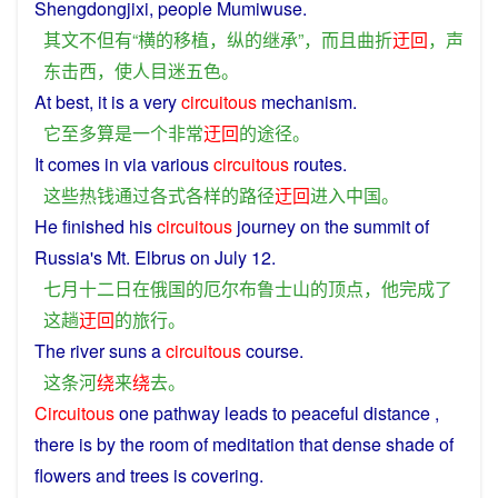
Shengdongjixi,
people
Mumiwuse.
其
文
不但
有
“
横
的
移植
，
纵
的
继承
”，
而且
曲折
迂回
，
声
东击西
，
使
人
目迷五色
。
At
best
,
it
is
a
very
circuitous
mechanism
.
它
至多
算是
一个
非常
迂回
的
途径
。
It
comes
in
via
various
circuitous
routes
.
这些
热钱
通过
各式各样
的
路径
迂回
进入
中国
。
He
finished
his
circuitous
journey
on
the
summit
of
Russia
's Mt. Elbrus on July 12.
七月十二日
在
俄国
的
厄尔布鲁士山
的
顶点
，
他
完成
了
这
趟
迂回
的
旅行
。
The
river
suns
a
circuitous
course.
这
条
河
绕
来
绕
去
。
Circuitous
one
pathway
leads
to
peaceful
distance
,
there
is
by the
room
of
meditation that dense
shade
of
flowers
and trees is
covering
.