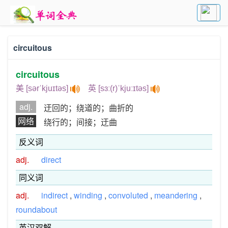
circuitous
circuitous
美 [sərˈkjuɪtəs]
英 [sɜː(r)ˈkjuːɪtəs]
adj.
迂回的；绕道的；曲折的
网络
绕行的；间接；迂曲
反义词
adj.
direct
同义词
adj.
indirect
,
winding
,
convoluted
,
meandering
,
roundabout
英汉双解