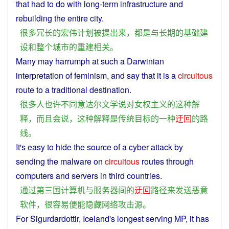
that had
to
do with long-term
infrastructure
and
rebuilding
the
entire
city
.
很多
冗长
的
宏伟
计划
被
提出
来
，
都
是
与
长期
的
基础
建
设
和
整个
城市
的
重建
相关
。
Many
may
harrumph at
such
a
Darwinian
interpretation
of
feminism
, and
say
that it
is
a
circuitous
route
to
a
traditional
destination
.
很多
人
也许
不
同意
达尔
文学
说
对
女权
主义
的
这种
解
释
，
而且
会
说
，
这种
解释
是
传统
目标
的
一种
迂回
的
路
线
。
It's
easy
to
hide
the
source
of a
cyber
attack
by
sending
the
malware
on
circuitous
routes
through
computers
and
servers
in third
countries
.
通过
第三
国
计算机
与
服务器
间
的
迂回
路径
来
发送
恶意
软件
，
很
容易
便
能
隐藏
网络
攻击
源
。
For Sigurdardottir,
Iceland
's
longest
serving
MP
, it has