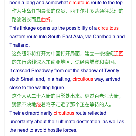
been a
long
and
somewhat
circuitous
route
to
the
top
.
作为
冰岛
任期
最
长
的
议员
，
西于尔扎多蒂
通往
总理
的
路途
漫长
而且
曲折
。
This
linkage
opens
up
the possibility
of
a
circuitous
eastern
route
into
South
-
East
Asia
,
via
Cambodia
and
Thailand
.
这
条
纽带
将
打开
为
中国
打开
局面
，
建立
一
条
蜿蜒
迂回
的
东
行
路线
深入
东南亚
地区
，
途经
柬埔寨
和
泰国
。
It
crossed
Broadway
from
out
the
shadow
of
Twenty-
sixth
Street
, and, in a halting,
circuitous
way, arrived
close
to
the
waiting
figure
.
这个
人
从
二十六
街
的
阴影
处
出来
。
穿过
百
老汇
大街
，
犹豫不决
地
绕
着
弯子
走
近
了
那个
正在
等待
的
人
。
Their
extraordinarily
circuitous
route
reflected
uncertainty
about
their
ultimate
destination
, as
well
as
the
need
to
avoid
hostile
forces
.