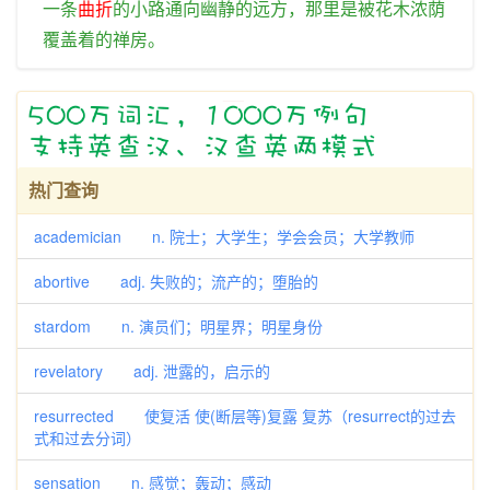
一
条
曲折
的
小路
通向
幽静
的
远方
，
那里
是
被
花木
浓荫
覆盖
着
的
禅房
。
热门查询
academician n. 院士；大学生；学会会员；大学教师
abortive adj. 失败的；流产的；堕胎的
stardom n. 演员们；明星界；明星身份
revelatory adj. 泄露的，启示的
resurrected 使复活 使(断层等)复露 复苏（resurrect的过去
式和过去分词）
sensation n. 感觉；轰动；感动