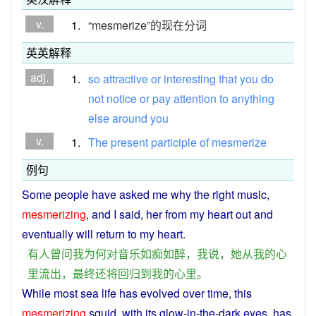
v.
1.
“mesmerize”的现在分词
英英解释
adj.
1.
so
attractive
or
interesting
that
you
do
not
notice
or
pay
attention
to
anything
else
around
you
v.
1.
The
present
participle
of
mesmerize
例句
Some
people
have
asked
me
why
the
right
music
,
mesmerizing
, and
I
said
,
her
from
my
heart
out
and
eventually
will
return
to
my
heart
.
有人
曾
问
我
为何
对
音乐
如痴如醉
，
我
说
，
她
从
我
的
心
里
流出
，
最终
还
将
回归
到
我
的
心里
。
While
most
sea
life
has
evolved
over
time
,
this
mesmerizing
squid
,
with
its glow-in-the-
dark
eyes
,
has