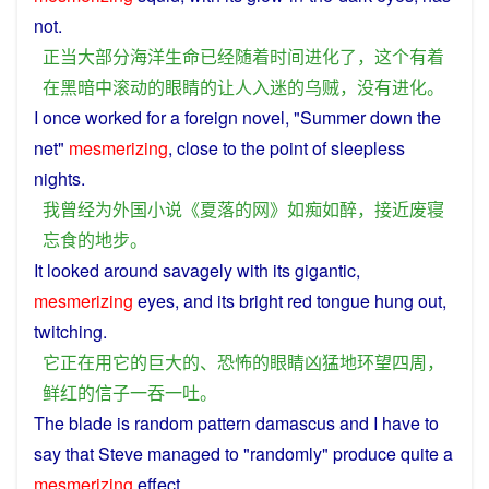
not
.
正当
大部分
海洋
生命
已经
随着
时间
进化
了
，
这个
有着
在
黑暗
中
滚动
的
眼睛
的
让
人
入迷
的
乌贼
，
没有
进化
。
I
once
worked
for
a
foreign
novel
, "
Summer
down
the
net
"
mesmerizing
,
close
to the
point
of
sleepless
nights.
我
曾经
为
外国
小说
《
夏
落
的
网
》
如痴如醉
，
接近
废寝
忘食
的
地步
。
It
looked
around
savagely
with
its
gigantic
,
mesmerizing
eyes
,
and
its bright red tongue hung
out
,
twitching.
它
正在
用
它
的
巨大
的
、
恐怖
的
眼睛
凶猛
地
环
望
四周
，
鲜红
的
信子
一
吞
一
吐
。
The
blade
is
random
pattern
damascus
and
I
have to
say
that Steve
managed
to "
randomly
"
produce
quite
a
mesmerizing
effect
.