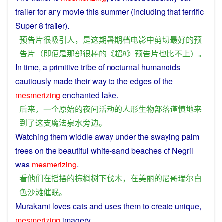
trailer
for any
movie
this
summer
(including
that
terrific
Super
8 trailer).
预告
片
很
吸引
人
，
是
这
期
暑期
档
电影
中
剪切
最好
的
预
告
片
（
即
便是
那
部
很
棒
的
《
超
8》
预告
片
也
比不上
）。
In time,
a
primitive
tribe
of
nocturnal
humanoids
cautiously
made their way
to
the edges of the
mesmerizing
enchanted
lake.
后来
，
一个
原始
的
夜间活动
的
人形
生物
部落
谨慎地
来
到
了
这
支
魔法
泉水
旁边
。
Watching
them
widdle away
under
the
swaying
palm
trees
on
the
beautiful
white
-sand beaches
of
Negril
was
mesmerizing
.
看
他们
在
摇摆
的
棕榈
树
下
伐木
，
在
美丽
的
尼
哥
瑞
尔
白
色
沙滩
催眠
。
Murakami
loves
cats
and
uses
them
to
create
unique
,
mesmerizing
imagery.