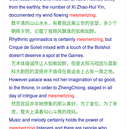
from the
earthly
, the
number
of
Xi
Zhao-Hui
Yin
,
documented
my
wind
flowing
mesmerizing
.
数
不
清
的
山山水水
，
有着
我
远离
尘世
的
张望
，
多少
个
朝晖
夕
阴
，
记载
了
我
随
风
飘逸
的
如痴如醉
。
Rhythmic gymnastics
is
certainly
mesmerizing
,
but
Cirque
de
Soleil
mixed
with
a
touch
of
the
Bolshoi
doesn't
deserve
a spot
at
the
Games
.
艺术体操
诚然
让
人
如痴如醉
，
但是
太阳
马戏团
与
莫斯
科
大
剧院
的
混
搭
并不
值得
在
奥运会
上
占有
一席之地
。
However
palace
was
not
her
imagination
of
so
good
,
to the
throne
, in
order
to ZhengChong,
staged
in all
day
of
intrigue
and
mesmerizing
.
然而
宫廷
并非
她
想象
的
那么
美好
，
为了
皇位
，
为了
争
宠
，
整天
上演
着
勾心斗角
的
戏
码
。
Music
and
melody
certainly holds the
power
of
mesmerizing
listeners
and
there
are
people
who