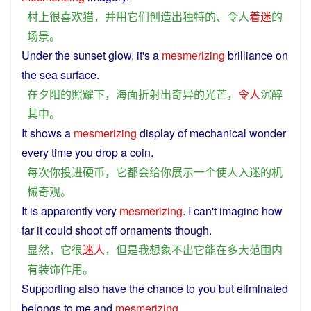
村
上
很
喜欢
猫
，
并用
它们
创造出
独特
的
、
令人
着迷
的
场景
。
Under
the
sunset
glow
,
it
's
a
mesmerizing
brilliance
on
the sea surface.
在
夕阳
的
照耀
下
，
海面
折射
出
奇异
的
光芒
，
令人
沉醉
其中
。
It
shows
a
mesmerizing
display
of
mechanical
wonder
every time
you
drop
a
coin
.
每次
你
投
进
硬币
，
它
都会
给
你
展示
一个
使
人
入迷
的
机
械
奇观
。
It
is
apparently
very
mesmerizing
.
I
can't
imagine
how
far
it
could
shoot off
ornaments
though
.
显然
，
它
很
迷人
，
但是
我
想象
不
出
它
能
在
多
大
范围
内
有
装饰
作用
。
Supporting
also
have
the
chance
to
you
but
eliminated
belongs
to
me
and
mesmerizing
.