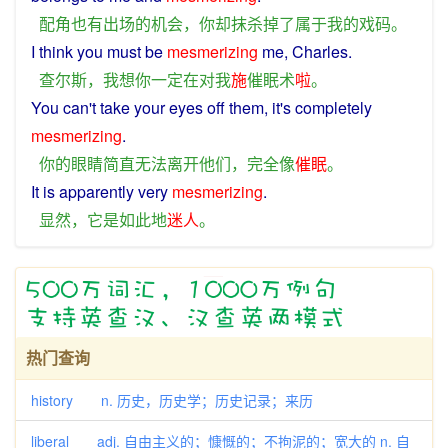
配角
也
有
出场
的
机会
，
你
却
抹杀
掉
了
属于
我
的
戏
码
。
I
think
you
must
be
mesmerizing
me
,
Charles
.
查尔斯
，
我
想
你
一定
在
对
我
施
催眠术
啦
。
You
can't take your
eyes
off
them
, it's
completely
mesmerizing
.
你
的
眼睛
简直
无法
离开
他们
，
完全
像
催眠
。
It
is
apparently
very
mesmerizing
.
显然
，
它
是
如此
地
迷人
。
热门查询
history n. 历史，历史学；历史记录；来历
liberal adj. 自由主义的；慷慨的；不拘泥的；宽大的 n. 自