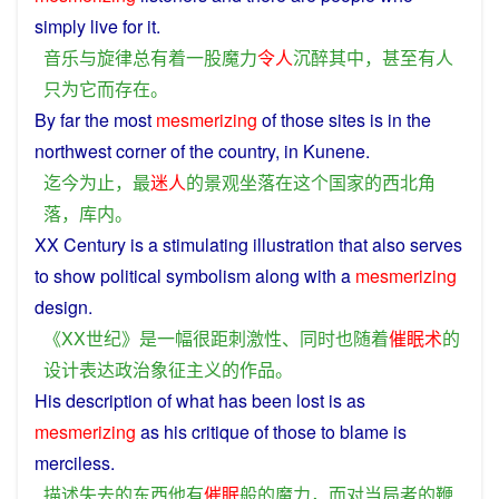
simply
live
for
it
.
音乐
与
旋律
总
有着
一
股
魔力
令人
沉醉
其中
，
甚至
有人
只
为
它
而
存在
。
By
far
the
most
mesmerizing
of
those
sites
is
in
the
northwest
corner
of the
country
, in Kunene.
迄今为止
，
最
迷人
的
景观
坐落
在
这个
国家
的
西北
角
落
，
库
内
。
XX
Century
is
a
stimulating
illustration
that
also
serves
to
show
political
symbolism
along with a
mesmerizing
design
.
《
XX
世纪
》
是
一
幅
很
距
刺激性
、
同时
也
随着
催眠术
的
设计
表达
政治
象征
主义
的
作品
。
His
description
of
what
has
been
lost
is as
mesmerizing
as his critique of
those
to
blame is
merciless
.
描述
失去
的
东西
他
有
催眠
般
的
魔力
，
而
对
当局
者
的
鞭