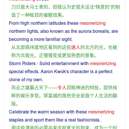
刀刃
是
大马士革
的
，
但
我
认为
史
堤
夫
设法
“
随意
的
”
的
制
造
了
一种
眩目
的
催眠
效果
。
From
high
northern
latitudes
these
mesmerizing
northern
lights
,
also
known
as the
aurora
borealis,
are
becoming
a
more
familiar
sight
.
从
北部
高纬度
地区
看到
的
这些
迷人
的
北方
的
光
，
也
被
称为
北
极光
，
正
慢慢
变成
更加
熟悉
的
景象
。
Storm
Riders -
Solid
entertainment
with
mesmerizing
special effects. Aaron Kwok's
character
is
a
perfect
clone of
my
own
.
风云
之
雄
霸占
天下
——
令人
目眩
神
迷
的
特技
，
提供
纯
粹
的
娱乐
享受
。
郭富城
的
角色
完全
是
我
个人
生活
的
翻
版
。
Celebrate
the warm season
with
these
mesmerizing
staples
and
sport them
like
a
real
fashionista
.
用
这些
漂亮
的
必需品
来
庆祝
夏天
的
到来
，
成为
一个
时