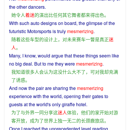
the
other
dancers
.
她
令人
着迷
的
演出
比
任何
其它
舞者
都
来得
出色
。
With
such
auto
designs
on
board
, the
glimpse
of
the
futuristic
Motorsports
is
truly
mesmerizing
.
随着
这些
车型
的
设计
上
，
对
未来
赛车
一瞥
是
真正
迷
人
。
Many
,
I
know
,
would
argue
that
these
things seem like
no
big
deal
.
But
to
me
they were
mesmerizing
.
我
知道
很多
人
会
认为
这
没什么
大不了
，
可
对
我
却
充满
了
诱惑
。
And now the
pair
are
sharing
the
mesmerizing
experience
with
the
world
,
opening
their
gates
to
guests
at the
world
's
only
giraffe
hotel
.
为了
与
外界
一同
分享
这
迷人
体验
，
他们
的
家
开始
对
游
客
开放
，
成为
了
世界
上
独一无二
的
长颈鹿
旅店
。
Once
I
reached
the
unprecedented
level
reading
,