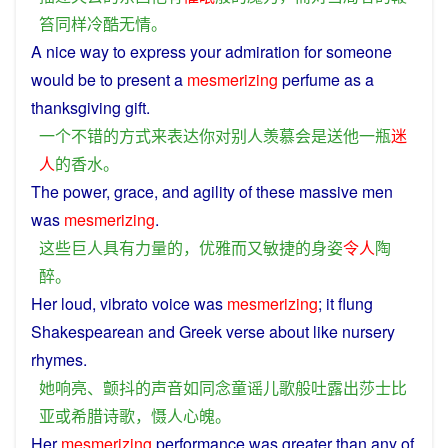
笞
同样
冷酷无情
。
A
nice
way
to
express
your
admiration
for
someone
would
be
to
present
a
mesmerizing
perfume
as a
thanksgiving gift.
一个
不错
的
方式
来
表达
你
对
别人
羡慕
会
是
送
他
一
瓶
迷
人
的
香水
。
The
power
,
grace
,
and
agility
of
these
massive men
was
mesmerizing
.
这些
巨人
具有
力量
的
，
优雅
而
又
敏捷
的
身姿
令人
陶
醉
。
Her
loud
, vibrato
voice
was
mesmerizing
; it flung
Shakespearean and
Greek
verse
about
like
nursery
rhymes
.
她
响亮
、
颤抖
的
声音
如同
念
童谣
儿歌
般
吐露
出
莎士比
亚
或
希腊
诗歌
，
慑
人
心魄
。
Her
mesmerizing
performance
was
greater
than
any
of