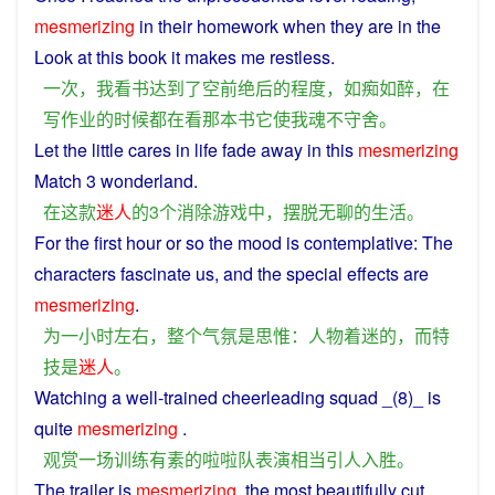
mesmerizing
in
their
homework
when
they
are
in
the
Look
at
this
book
it
makes
me
restless.
一次
，
我
看书
达到
了
空前绝后
的
程度
，
如痴如醉
，
在
写作
业
的
时候
都
在
看
那
本
书
它
使
我
魂不守舍
。
Let the little cares
in
life
fade
away
in
this
mesmerizing
Match
3 wonderland.
在
这
款
迷人
的
3
个
消除
游戏
中
，
摆脱
无聊
的
生活
。
For
the
first
hour
or
so
the
mood
is
contemplative
: The
characters
fascinate
us,
and
the special effects are
mesmerizing
.
为
一
小时
左右
，
整个
气氛
是
思惟
：
人物
着迷
的
，
而
特
技
是
迷人
。
Watching
a
well-trained
cheerleading
squad _(8)_ is
quite
mesmerizing
.
观赏
一场
训练有素
的
啦啦
队
表演
相当
引人入胜
。
The
trailer
is
mesmerizing
, the
most
beautifully
cut