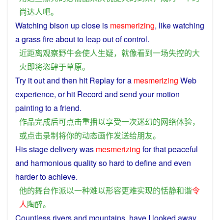
尚
达
人
吧
。
Watching
bison
up
close
is
mesmerizing
,
like
watching
a
grass
fire
about
to
leap
out
of
control
.
近
距离
观察
野牛
会
使
人
生疑
，
就
像
看到
一
场
失控
的
大
火
即将
恣肆
于
草原
。
Try it out and then
hit
Replay
for a
mesmerizing
Web
experience
,
or
hit
Record
and
send
your
motion
painting
to
a
friend
.
作品
完成
后
可
点击
重播
以
享受
一次
迷幻
的
网络
体验
，
或
点击
录制
将
你
的
动态
画作
发送
给
朋友
。
His
stage
delivery
was
mesmerizing
for
that
peaceful
and
harmonious
quality so
hard
to
define
and
even
harder
to
achieve
.
他
的
舞台
作
派
以
一种
难以
形容
更
难
实现
的
恬静
和谐
令
人
陶醉
。
Countless
rivers
and mountains,
have
I
looked
away