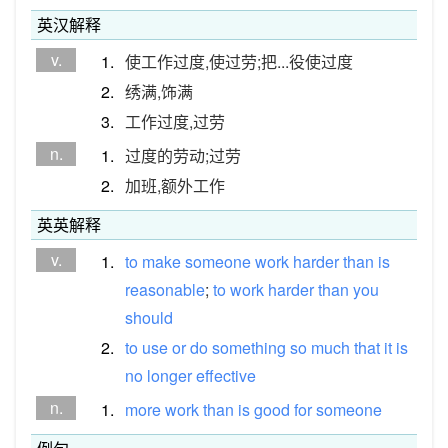
英汉解释
v.
1.
使工作过度,使过劳;把...役使过度
2.
绣满,饰满
3.
工作过度,过劳
n.
1.
过度的劳动;过劳
2.
加班,额外工作
英英解释
v.
1.
to
make
someone
work
harder
than
is
reasonable
;
to
work
harder
than
you
should
2.
to
use
or
do
something
so
much
that
it
is
no
longer
effective
n.
1.
more
work
than
is
good
for
someone