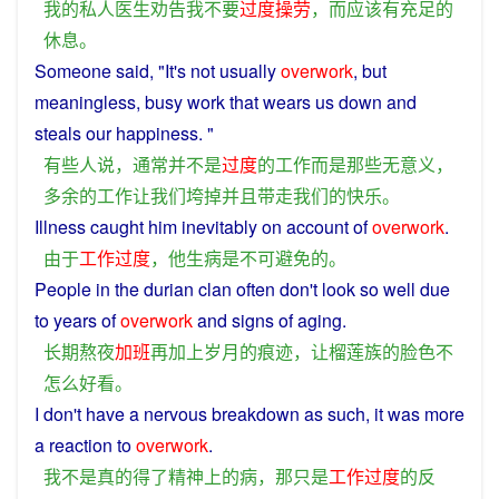
我
的
私人
医生
劝告
我
不要
过度
操劳
，
而
应该
有
充足
的
休息
。
Someone
said
, "It's
not
usually
overwork
, but
meaningless, busy
work
that wears
us
down
and
steals our
happiness
. "
有些
人
说
，
通常
并不是
过度
的
工作
而是
那些
无
意义
，
多余
的
工作
让
我们
垮
掉
并且
带走
我们
的
快乐
。
Illness
caught
him
inevitably on
account
of
overwork
.
由于
工作
过度
，
他
生病
是
不可避免
的
。
People in the
durian
clan
often don't
look
so
well
due
to
years
of
overwork
and
signs
of aging.
长期
熬夜
加班
再
加上
岁月
的
痕迹
，
让
榴莲
族
的
脸色
不
怎么
好看
。
I
don't
have
a
nervous
breakdown
as such,
it
was
more
a
reaction
to
overwork
.
我
不是
真
的
得了
精神
上
的
病
，
那
只是
工作
过度
的
反