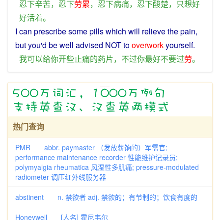
忍
下
辛苦
，
忍
下
劳累
，
忍
下
病痛
，
忍
下
酸楚
，
只
想
好
好
活着
。
I
can
prescribe
some
pills
which will relieve the
pain
,
but
you
'd be well advised
NOT
to
overwork
yourself.
我
可以
给
你
开
些
止痛
的
药片
，
不过
你
最好
不要
过
劳
。
热门查询
PMR abbr. paymaster （发放薪饷的）军需官;
performance maintenance recorder 性能维护记录员;
polymyalgia rheumatica 风湿性多肌痛; pressure-modulated
radiometer 调压红外线服务器
abstinent n. 禁欲者 adj. 禁欲的；有节制的；饮食有度的
Honeywell [人名] 霍尼韦尔