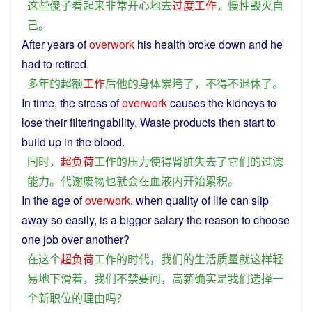
这些傻子
看起来
非常
开心
地
去
过度
工作
，
慢性
毁灭
自
己
。
After
years
of
overwork
his
health
broke
down
and
he
had
to
retired
.
多年
的
超额
工作
后
他
的
身体
累垮
了
，
不得不
退休
了
。
In
time
, the
stress
of
overwork
causes
the
kidneys
to
lose
their
filteringability.
Waste
products
then
start
to
build
up
in
the
blood
.
同时
，
超负荷
工作
的
压力
使得
肾脏
失去
了
它们
的
过滤
能力
。
代谢
废物
也
就
会
在
血液
内
开始
累积
。
In
the
age
of
overwork
, when
quality
of
life
can
slip
away
so
easily
,
is
a
bigger
salary
the
reason
to
choose
one
job
over another?
在
这个
超负荷
工作
的
时代
，
我们
的
生活
质量
就
这样
轻
易地
下滑
着
，
我们
不禁
要
问
，
高薪
确实
是
我们
选择
一
个
新
职位
的
理由
吗？