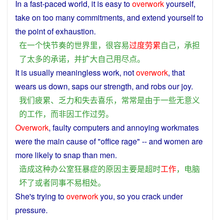
In
a
fast-paced
world
, it
is
easy
to
overwork
yourself
,
take
on
too
many
commitments
,
and
extend
yourself
to
the
point
of
exhaustion
.
在
一个
快
节奏
的
世界
里
，
很
容易
过度
劳累
自己
，
承担
了
太
多
的
承诺
，
并
扩大
自己
用尽
点
。
It
is
usually
meaningless
work
, not
overwork
, that
wears
us
down, saps our
strength
,
and
robs our
joy
.
我们
疲累
、
乏力
和
失去
喜乐
，
常常
是
由于
一些
无意义
的
工作
，
而
非
因
工作
过
劳
。
Overwork
,
faulty
computers
and annoying
workmates
were the
main
cause
of
"
office
rage
" -- and women
are
more
likely
to snap than
men
.
造成
这种
办公室
狂暴症
的
原因
主要
是
超时
工作
，
电脑
坏
了
或者
同事
不易
相处
。
She
's
trying
to
overwork
you
,
so
you
crack
under
pressure.