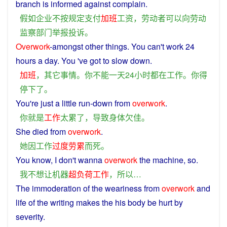
branch
is informed against
complain
.
假如
企业
不
按
规定
支付
加班
工资
，
劳动者
可以
向
劳动
监察
部门
举报
投诉
。
Overwork
-
amongst
other
things
.
You
can't
work
24
hours
a
day
.
You
've
got
to slow
down
.
加班
，
其它
事情
。
你
不能
一天
24
小时
都
在
工作
。
你
得
停下
了
。
You
're
just
a
little
run-down from
overwork
.
你
就是
工作
太
累
了
，
导致
身体
欠佳
。
She
died
from
overwork
.
她
因
工作
过度
劳累
而
死
。
You know,
I
don't
wanna
overwork
the
machine
,
so
.
我
不想
让
机器
超负荷
工作
，
所以
…
The immoderation of the weariness from
overwork
and
life
of the
writing
makes
the
his
body
be
hurt
by
severity
.