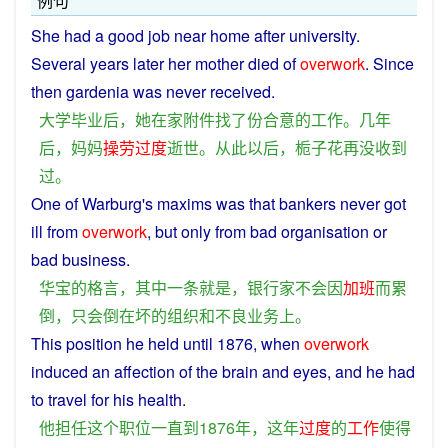
例句
She had a good
job
near
home
after
university
.
Several
years
later
her
mother
died
of
overwork
. Since
then
gardenia
was
never
received
.
大学
毕业
后
，
她
在家
附件
找
了
份
合意
的
工作
。
几年
后
，
妈妈
操劳
过度
逝世
。
从此以后
，
栀子花
再
没
收到
过
。
One
of Warburg's
maxims
was
that
bankers
never
got
ill
from
overwork
,
but
only
from
bad
organisation
or
bad
business
.
华
宝
的
格言
，
其中一
条
就是
，
银行家
不会
因
加班
而
累
倒
，
只
会
倒
在
坏
的
组织
和
不良
业务
上
。
This
position
he
held
until 1876, when
overwork
induced an
affection
of the
brain
and
eyes
,
and
he
had
to
travel
for
his
health
.
他
担任
这个
职位
一直
到
1876年，
这
年
过度
的
工作
使得