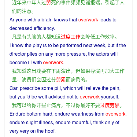
近年来
中年人
过
劳
死
的
事件
频频
见诸报端
，
引起
了
人
们
的
注意
。
Anyone
with
a
brain
knows
that
overwork
leads
to
decreased
efficiency
.
凡是
有
头脑
的
人
都
知道
过度
工作
会
降低
工作效率
。
I
know
the
play
is
to
be
performed
next
week,
but
if
the
director
piles
on
any
more
pressure
, the
actors
will
become
ill
with
overwork
.
我
知道
这
出
戏
要
在
下周
演出
，
但
如果
导演
再
加大
工作
量
，
演员们
会
因
过分
劳累
而
病倒
的
。
Can
prescribe
some
pill, which will relieve the
pain
,
but
you
'd be well advised
not
to
overwork
yourself.
我
可以
给
你
开
些
止痛片
，
不过
你
最好
不要
过度
劳累
。
Endure
bottom
hard
,
endure
weariness from
overwork
,
endure
slight
illness
, endure mournful,
think
only
of
very very on the
hoof
.