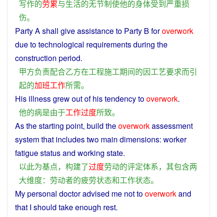
写作
的
劳累
与
生活
的
无
节制
使
他
的
身体
受到
严重
损
伤
。
Party
A shall
give
assistance
to
Party
B
for
overwork
due
to
technological
requirements
during
the
construction
period
.
甲方
负责
配合
乙方
在
工程施工
期间
的
因
工艺
要求
而
引
起
的
加班
工作
所
需
。
His
illness
grew out
of
his tendency
to
overwork
.
他
的
病
是
由于
工作
过度
所致
。
As
the
starting
point
,
build
the
overwork
assessment
system
that
includes
two
main
dimensions
:
worker
fatigue
status
and
working
state
.
以
此
为
基点
，
构建
了
过度
劳动
的
评定
体系
，
其
包含
两
大
维度
：
劳动者
的
疲劳
状态
和
工作
状态
。
My
personal
doctor
advised
me
not
to
overwork
and
that
I
should
take
enough
rest
.