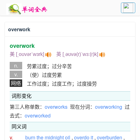
overwork
overwork
美 [ˌoʊvərˈwɜrk]
英 [ˌəʊvə(r)ˈwɜː(r)k]
n.
劳累过度；过分辛苦
v.
（使）过度劳累
网络
工作过度；过度工作；过度操劳
词形变化
第三人称单数：
overworks
现在分词：
overworking
过
去式：
overworked
同义词
v.
burn the midnight oil
,
overdo it
,
overburden
,