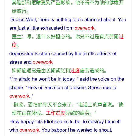
其
脑
部
和
眼睛
受到
严重
影响
，
他
不得不
为
他
的
健康
开
始
旅行
。
Doctor
:
Well
, there
is
nothing
to be alarmed
about
.
You
are
just
a little
exhausted
from
overwork
.
医生
：
嗯
，
没什么
好
担心
的
。
你
只不过
是
有点
劳累
过
度
。
depression
is
often
caused
by
the terrific effects
of
stress
and
overwork
.
抑郁症
通常
是
由
长期
紧张
和
过度
疲劳
造成
的
。
"I'm
afraid
he
won't
be
in
today
, "
said
the
voice
on the
phone
. "
He
's on
vacation
at
present
. Stress
due
to
overwork
. "
“
抱歉
，
恐怕
他
今天
不会
来
了
，”
电话
上
的
声音
说
。“
他
现在
正在
休假
。
工作
过度
导致
的
疲劳
。”
How
happy
this
idiot
seems
to
be, to
destroy
himself
with
overwork
. You baboon! he wanted to shout.