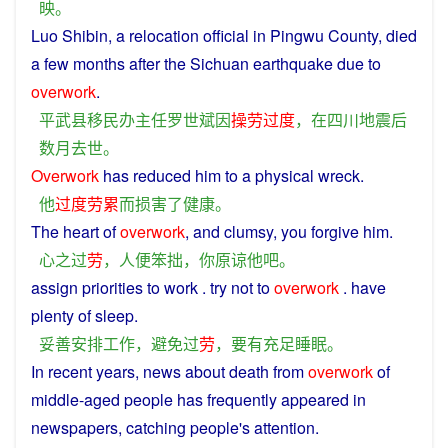
映
。
Luo Shibin, a
relocation
official
in
Pingwu County,
died
a
few
months
after
the
Sichuan
earthquake
due
to
overwork
.
平武县
移民
办
主任
罗世斌
因
操劳
过度
，
在
四川
地震
后
数
月
去世
。
Overwork
has reduced
him
to
a
physical
wreck.
他
过度
劳累
而
损害
了
健康
。
The
heart
of
overwork
, and
clumsy
,
you
forgive
him
.
心
之
过
劳
，
人
便
笨拙
，
你
原谅
他
吧
。
assign
priorities
to
work
. try
not
to
overwork
.
have
plenty
of
sleep
.
妥善
安排
工作
，
避免
过
劳
，
要
有
充足
睡眠
。
In recent years, news about
death
from
overwork
of
middle-aged
people
has
frequently
appeared in
newspapers
, catching
people
's
attention
.