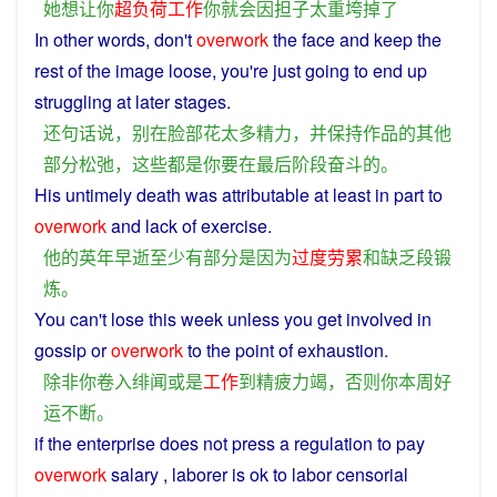
她
想
让
你
超负荷
工作
你
就
会
因
担子
太
重
垮
掉
了
In
other
words
, don't
overwork
the
face
and
keep
the
rest
of the image
loose
,
you
're just
going
to
end
up
struggling
at
later
stages
.
还
句
话说
，
别
在
脸部
花
太
多
精力
，
并
保持
作品
的
其他
部分
松弛
，
这些
都
是
你
要
在
最后
阶段
奋斗
的
。
His
untimely death
was
attributable
at
least
in
part
to
overwork
and
lack
of
exercise
.
他
的
英年早逝
至少
有
部分
是
因为
过度
劳累
和
缺乏
段
锻
炼
。
You
can't lose this
week
unless
you
get involved in
gossip
or
overwork
to
the point of
exhaustion
.
除非
你
卷入
绯闻
或是
工作
到
精疲力竭
，
否则
你
本周
好
运
不断
。
if
the
enterprise
does
not
press
a
regulation
to
pay
overwork
salary ,
laborer
is
ok
to
labor
censorial