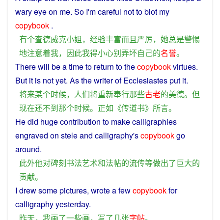
wary
eye
on
me
.
So
I
'm
careful
not
to blot my
copybook
.
有
个
查德威克
小姐
，
经验
丰富
而且
严厉
，
她
总是
警惕
地
注意
着
我
，
因此
我
得
小心
别
弄坏
自己
的
名誉
。
There
will
be
a
time
to
return
to
the
copybook
virtues
.
But
it is
not
yet.
As
the writer
of
Ecclesiastes put it.
将来
某个
时候
，
人们
将
重新
奉行
那些
古老
的
美德
。
但
现在
还
不
到
那个
时候
。
正如
《
传道
书
》
所言
。
He
did
huge
contribution
to
make
calligraphies
engraved
on
stele
and
calligraphy
's
copybook
go
around.
此外
他
对
碑刻
书法
艺术
和
法帖
的
流传
等
做出
了
巨大
的
贡献
。
I
drew
some
pictures
,
wrote
a
few
copybook
for
calligraphy
yesterday
.
昨天
，
我
画
了
一些
画
，
写
了
几
张
字帖
。