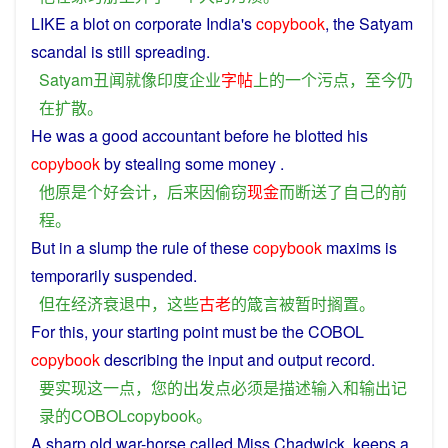
LIKE
a
blot
on
corporate
India
's
copybook
, the Satyam
scandal
is
still
spreading
.
Satyam
丑闻
就
像
印度
企业
字帖
上
的
一个
污点
，
至今
仍
在
扩散
。
He
was
a
good
accountant
before
he
blotted
his
copybook
by
stealing
some
money
.
他
原
是
个
好
会计
，
后来
因
偷窃
现金
而
断送
了
自己
的
前
程
。
But
in
a
slump
the rule
of
these
copybook
maxims
is
temporarily
suspended
.
但
在
经济
衰退
中
，
这些
古老
的
箴言
被
暂时
搁置
。
For
this
,
your
starting point
must
be
the COBOL
copybook
describing
the
input
and
output
record
.
要
实现
这
一点
，
您
的
出发点
必须
是
描述
输入
和
输出
记
录
的
COBOLcopybook
。
A
sharp
old war-horse called
Miss
Chadwick
,
keeps
a