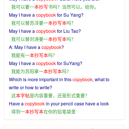
我
可以
要
一
本
抄写
书
吗？
当然
可以
。
给
你
。
May
I
have
a
copybook
for
Su Yang?
我
可以
替
苏洋
要
一
本
抄写
本
吗？
May
I
have
a
copybook
for
Liu Tao?
我
可以
替
刘涛
要
一
本
抄写
本
吗？
A
:
May
I
have
a
copybook
?
我
能
有
一
本
抄写
本
吗？
May
I
have
a
copybook
for
SuYang?
我
能
为
苏阳
拿
一
本
抄写
本
吗？
Which
is
more
important
in
this
copybook
,
what
to
write or how to write?
这
本
字帖
是
内容
重要
，
还
是
形式
重要
？
Have
a
copybook
in
your
pencil
case
have a look
得到
一
本
抄写
本
在
你
的
铅笔
袋
里