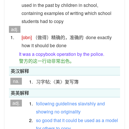
used in the past by children in school,
containing examples of writing which school
students had to copy
adj.
1.
[obn]
（做得）精确的，准确的
done exactly
how it should be done
It was a copybook operation by the police.
警方的这一行动非常出色。
英汉解释
na.
1.
习字帖;〈美〉复写簿
英英解释
adj.
1.
following
guidelines
slavishly
and
showing
no
originality
2.
so
good
that
it
could
be
used
as
a
model
for
others
to
copy