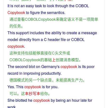
It is
not
an
easy
task
to
look
through
the
COBOL
Copybook
to
figure
the
semantics
.
通过
查看
COBOLCopybook
来
确定
语义
不是
一
项
简单
的
任务
。
This
support
includes
the
ability
to
create
a
message
model
directly
from a
C
header
file
or
COBOL
copybook
.
这种
支持
包括
能够
直接
在
C
头
文件
或
COBOLCopybook
的
基础
上
创建
消息
模型
。
The
second
blot on
Germany
's
copybook
is
its
poor
record in
improving
productivity
.
德国
模式
的
另一个
缺点
是
，
未能
提高
生产力
。
Yes
.
This
copybook
is
for
you
.
可以
。
这
本
抄写
本
给
你
。
She
blotted he
copybook
by
being
an
hour
late
for
work
.