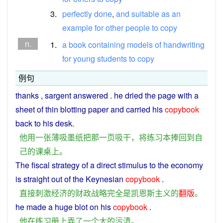
3.
perfectly
done
,
and
suitable
as
an
example
for
other
people
to
copy
n.
1.
a
book
containing
models
of
handwriting
for
young
students
to
copy
例句
thanks , sargent answered .
he
dried
the
page
with
a
sheet
of
thin
blotting paper and
carried
his
copybook
back
to his
desk
.
他
用
一
张
薄
吸墨纸
把
那
一
页
吸
干
，
将
练习本
捧
回到
自
己
的
课桌
上
。
The
fiscal
strategy
of a
direct
stimulus
to the
economy
is
straight
out of the
Keynesian
copybook
.
直接
刺激
经济
的
财政
战略
完全
是
凯恩斯主义
的
翻版
。
he
made
a
huge
blot
on
his
copybook
.
他
在
练习
册
上
弄
了
一个
大
的
污渍
。