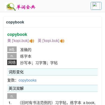
copybook
copybook
美 ['kɑpi.bʊk]
英 ['kɒpi.bʊk]
adj.
准确的
n.
练字本
网络
抄写本；习字簿；字帖
词形变化
复数：
copybooks
英汉双解
n.
1.
（旧时有书法范例的）习字帖，练字本
a book,