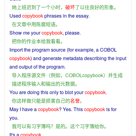
她
上班
迟到
了
一个
小时
，
破坏
了
以往
良好
的
形象
。
Used
copybook
phrases
in
the
essay
.
在
文章
中
用
陈腐
短语
。
Show
me
your
copybook
, please.
把
你
的
作业本
给
我
看看
。
Import
the
program
source
(for
example
, a COBOL
copybook
)
and
generate
metadata
describing
the
input
and
output
of the
program
.
导入
程序
源
文件
（
例如
，
COBOLcopybook
）
并
生成
描述
程序
输入
和
输出
的
元数据
。
You
are
doing
this
only
to
blot
your
copybook
.
你
这样
做
只能
是
损害
自己
的
名誉
。
May
I
have
a
copybook
?
Yes
.
This
copybook
is
for
you
.
我
可以
有
习字
簿
吗
？
是的
。
这个
习字
簿
给
你
。
It
's
a
copybook
.