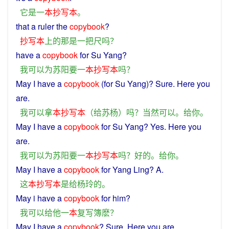
它
是
一
本
抄写
本
。
that
a
ruler
the
copybook
?
抄写
本
上
的
那
是
一
把
尺
吗？
have
a
copybook
for
Su Yang?
我
可以
为
苏阳
要
一
本
抄写
本
吗？
May
I
have
a
copybook
(
for
Su
Yang)?
Sure
. Here
you
are.
我
可以
拿
本
抄写
本
（
给
苏杨
）吗？
当然
可以
。
给
你
。
May
I
have
a
copybook
for
Su Yang?
Yes
. Here
you
are.
我
可以
为
苏阳
要
一
本
抄写
本
吗？
好
的
。
给
你
。
May I have
a
copybook
for
Yang
Ling
? A.
这
本
抄写
本
是
给
杨玲
的
。
May
i
have
a
copybook
for
him
?
我
可以
给
他
一
本
复写
簿
麽
？
May
I
have
a
copybook
?
Sure
. Here
you
are.