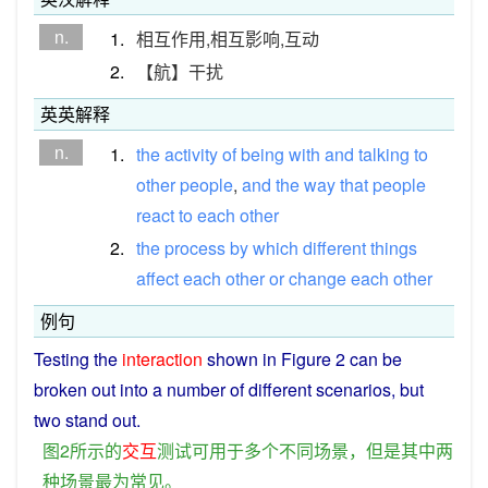
n.
1.
相互作用,相互影响,互动
2.
【航】干扰
英英解释
n.
1.
the
activity
of
being
with
and
talking
to
other
people
,
and
the
way
that
people
react
to
each
other
2.
the
process
by
which
different
things
affect
each
other
or
change
each
other
例句
Testing
the
interaction
shown
in
Figure
2
can
be
broken out into a
number
of
different
scenarios
,
but
two
stand out.
图
2
所
示
的
交互
测试
可
用于
多个
不同
场景
，
但是
其中
两
种
场景
最为
常见
。