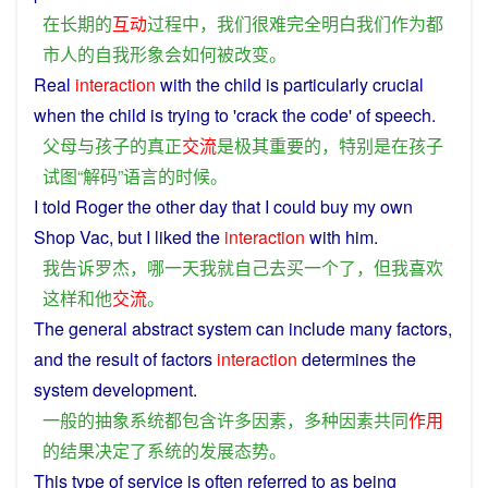
在
长期
的
互动
过程
中
，
我们
很难
完全
明白
我们
作为
都
市
人
的
自我
形象
会
如何
被
改变
。
Real
interaction
with
the
child
is
particularly
crucial
when
the
child
is
trying
to 'crack the code'
of
speech
.
父母
与
孩子
的
真正
交流
是
极其
重要
的
，
特别是
在
孩子
试图
“
解码
”
语言
的
时候
。
I
told
Roger
the
other
day
that
I
could
buy
my
own
Shop Vac,
but
I
liked
the
interaction
with
him
.
我
告诉
罗杰
，
哪
一天
我
就
自己
去
买
一个
了
，
但
我
喜欢
这样
和
他
交流
。
The
general
abstract
system
can
include
many
factors
,
and the
result
of
factors
interaction
determines
the
system
development
.
一般
的
抽象
系统
都
包含
许多
因素
，
多种
因素
共同
作用
的
结果
决定
了
系统
的
发展
态势
。
This
type
of
service
is
often
referred
to as
being