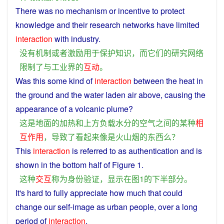
There was
no
mechanism
or
incentive
to
protect
knowledge
and
their
research
networks
have
limited
interaction
with
industry
.
没有
机制
或者
激励
用于
保护
知识
，
而
它们
的
研究
网络
限制
了
与
工业界
的
互动
。
Was this
some
kind
of
interaction
between
the
heat
in
the
ground
and
the
water
laden
air
above
,
causing
the
appearance
of a
volcanic
plume
?
这
是
地面
的
加热
和
上方
负载
水分
的
空气
之间
的
某
种
相
互
作用
，
导致
了
看起来
像
是
火山
烟
的
东西
么？
This
interaction
is
referred
to as
authentication
and
is
shown
in
the
bottom
half
of
Figure
1.
这种
交互
称为
身份验证
，
显示
在
图
1
的
下
半
部分
。
It's
hard
to
fully
appreciate
how
much that
could
change
our
self-image
as
urban
people
,
over
a
long
period
of
interaction
.