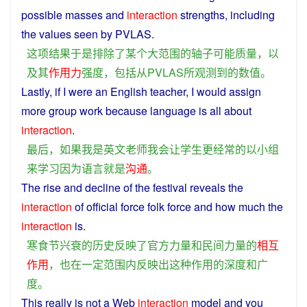
possible
masses
and
interaction
strengths
,
including
the
values
seen by PVLAS.
这
项
结果
于是
排除
了
某个
大
范围
的
轴
子
可能
质量
，
以
及
其
作用力
强度
，
包括
从
PVLAS
所
观测
到
的
数值
。
Lastly
,
if
I
were an
English
teacher
,
I
would
assign
more
group
work
because
language
is
all
about
interaction
.
最后
，
如果
我
是
英文
老师
我
会
让
学生
更
经常
的
以
小组
来
学习
因为
语言
就是
沟通
。
The
rise
and
decline
of the
festival
reveals
the
interaction
of
official
force
folk
force
and
how
much
the
interaction
is
.
寒食
节
兴衰
的
历史
反映
了
官方
力量
和
民间
力量
的
相互
作用
，
也
在
一定
范围
内
反映
出
这种
作用
的
深度
和
广
度
。
This
really
is
not
a
Web
interaction
model
and
you