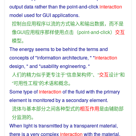
output
data
rather
than
the point-and-
click
interaction
model
used
for
GUI
applications
.
控制
台
应用程序
以
流
的
方式
输入
和
输出
数据
，
而
不是
像
GUI
应用程序
那样
使用
点击
（point-and-click）
交互
模型
。
The
energy
seems
to be behind the
terms
and
concepts
of "
information
architecture
, " "
interaction
design
, "
and
"
usability
engineering
. "
人们
的
精力
似乎
更
专注
于
“
信息
架构
师
”、“
交互
设计
”
和
“
可用性
工程
”
的
术语
和
概念
。
Some
type
of
interaction
of the
fluid
with
the
primary
element
is
monitored
by
a
secondary
element
.
流体
与
基本
部分
之间
各种
型式
的
相互
作用
是
由
辅助
部
分
监测
的
。
When
light
is
transmitted
by a
transparent
material
,
there is a
very
complex
interaction
with
the
material
.