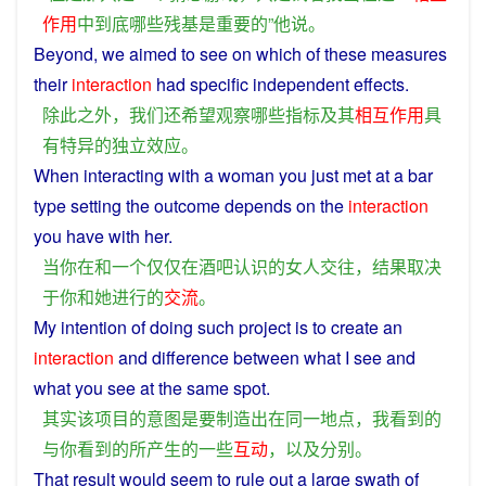
作用
中
到底
哪些
残
基
是
重要
的
”
他
说
。
Beyond
,
we
aimed
to
see
on
which
of these
measures
their
interaction
had
specific
independent
effects
.
除此之外
，
我们
还
希望
观察
哪些
指标
及其
相互
作用
具
有
特异
的
独立
效应
。
When
interacting
with
a
woman
you
just
met
at
a
bar
type setting the
outcome
depends
on the
interaction
you
have with
her
.
当
你
在
和
一个
仅仅
在
酒吧
认识
的
女人
交往
，
结果
取决
于
你
和
她
进行
的
交流
。
My
intention
of
doing such
project
is
to
create
an
interaction
and
difference
between
what
I
see
and
what
you
see
at
the
same
spot
.
其实
该
项目
的
意图
是
要
制造
出
在
同一
地点
，
我
看到
的
与
你
看到
的
所
产生
的
一些
互动
，
以及
分别
。
That
result
would seem
to
rule
out
a
large
swath
of