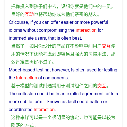
把
你
投入
到
孩子
们
中
去
，
设想
你
就是
他们
中
的
一
员
。
良好
的
互动
也
将
帮助
你
成为
他们
亲密
的
朋友
。
Of
course
,
if
you
can
offer
easier
or more
powerful
idioms
without
compromising
the
interaction
for
intermediate
users
,
that
is
often
best
.
当然
了
，
如果
你
设计
的
产品
在
不
影响
中间
用户
交互
使
用
的
情况
下
还
能
考虑
到
即
容易
且
强大
的
习惯
用法
，
那
么
肯定
是
再
好
不过
了
。
Model-based
testing
,
however
, is
often
used
for
testing
the
interaction
of
components
.
基于
模型
的
测试
则
通常
用于
测试
组件
之间
的
交互
。
The
collusion
could
be
in
an
explicit
agreement
,
or
in
a
more
subtle
form
-- known as tacit coordination or
coordinated
interaction
.
这种
串
谋
可以
是
一个
很
明显
的
协定
，
也
可能
是
以
较为
隐蔽
的
方式
。