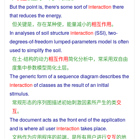
But
the
point
is
,
there
's
some
sort
of
interaction
there
that
reduces
the
energy
.
但
关键
是
，
存在
某
种
使
，
能量
减小
的
相互
作用
。
In
analyses
of
soil
structure
interaction
(SSI), two-
degrees-of-freedom
lumped
-parameters
model
is often
used to
simplify
the
soil
.
在
土
-
结构
的
动力
相互
作用
简化
分析
中
，
常
采用
双
自由
度
集中
参数
模型
简化
土层
。
The
generic
form
of
a
sequence
diagram
describes
the
interaction
of
classes
as the
result
of an
initial
stimulus
.
常规
形态
的
序列
图
描述
初始
刺激
因素
所
产生
的
类
交
互
。
The
document
acts
as
the front end
of
the
application
and
is
where
all
user
interaction
takes
place
.
文档
作为
应用程序
的
前端
，
是
所有
用户
进行
交互
的
地