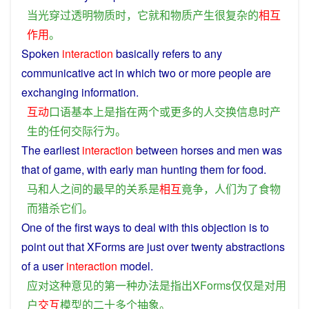
当
光
穿过
透明
物质
时
，
它
就
和
物质
产生
很
复杂
的
相互
作用
。
Spoken
interaction
basically
refers
to
any
communicative
act
in
which
two
or
more
people
are
exchanging
information
.
互动
口语
基本上
是
指
在
两个
或
更多
的
人
交换
信息
时
产
生
的
任何
交际
行为
。
The
earliest
interaction
between
horses
and
men
was
that
of
game, with early
man
hunting
them
for
food
.
马
和
人
之间
的
最早
的
关系
是
相互
竟
争
，
人们
为了
食物
而
猎杀
它们
。
One of the
first
ways
to
deal
with
this
objection
is
to
point out that XForms are
just
over
twenty
abstractions
of a
user
interaction
model
.
应对
这种
意见
的
第一
种
办法
是
指出
XForms
仅仅
是
对
用
户
交互
模型
的
二十
多个
抽象
。