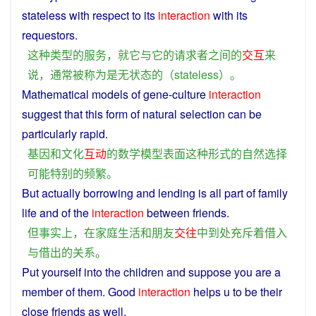
stateless
with
respect to
its
interaction
with
its
requestors
.
这种
类型
的
服务
，
就
它
与
它
的
请求
者
之间
的
交互
来
说
，
通常
被
称为
是
无状态
的
（
stateless
）。
Mathematical
models
of
gene
-
culture
interaction
suggest that
this
form
of natural selection
can
be
particularly
rapid.
基因
和
文化
互动
的
数学
模型
表面
这种
形式
的
自然选择
可能
特别
的
频繁
。
But
actually
borrowing
and
lending
is
all
part
of
family
life
and
of
the
interaction
between
friends
.
但
事实上
，
在
家庭
生活
和
朋友
交往
中
到处
充斥
着
借入
与
借
出
的
关系
。
Put
yourself
into
the
children
and
suppose
you
are
a
member
of
them
.
Good
interaction
helps
u
to
be
their
close
friends
as well.