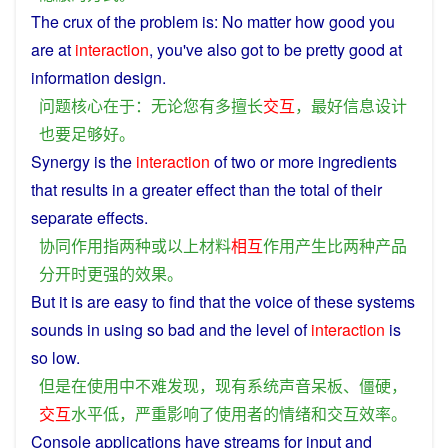
The
crux
of the
problem
is
: No
matter
how
good
you
are
at
interaction
,
you
've
also
got
to
be pretty good at
information
design
.
问题
核心
在于
：
无论
您
有
多
擅长
交互
，
最好
信息
设计
也
要
足够
好
。
Synergy
is the
interaction
of
two
or
more
ingredients
that
results in a greater
effect
than
the total of their
separate
effects
.
协同
作用
指
两
种
或
以上
材料
相互
作用
产生
比
两
种
产品
分开
时
更
强
的
效果
。
But
it is are
easy
to
find
that the
voice
of
these
systems
sounds
in
using
so
bad
and
the
level
of
interaction
is
so
low
.
但是
在
使用
中
不
难
发现
，
现有
系统
声音
呆板
、
僵硬
，
交互
水平
低
，
严重
影响
了
使用
者
的
情绪
和
交互
效率
。
Console
applications
have
streams
for
input
and