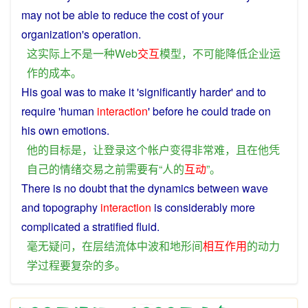
may
not
be
able
to
reduce
the
cost
of your
organization's
operation
.
这
实际上
不是
一种
Web
交互
模型
，
不可能
降低
企业
运
作
的
成本
。
His
goal
was
to
make
it
'
significantly
harder
'
and
to
require
'
human
interaction
'
before
he
could
trade
on
his
own
emotions
.
他
的
目标
是
，
让
登录
这个
帐户
变得
非常
难
，
且
在
他
凭
自己
的
情绪
交易
之前
需要
有
“
人
的
互动
”。
There is no doubt that
the
dynamics
between
wave
and
topography
interaction
is
considerably
more
complicated
a
stratified
fluid
.
毫无疑问
，
在
层结
流体
中波
和
地形
间
相互
作用
的
动力
学
过程
要
复杂
的
多
。