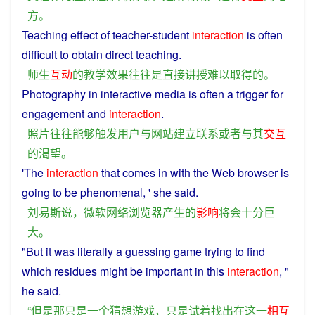
方
。
Teaching
effect
of teacher-
student
interaction
is
often
difficult
to
obtain
direct
teaching
.
师生
互动
的
教学
效果
往往
是
直接
讲授
难以
取得
的
。
Photography
in
interactive
media is
often
a
trigger
for
engagement
and
interaction
.
照片
往往
能够
触发
用户
与
网站
建立
联系
或者
与其
交互
的
渴望
。
'
The
interaction
that
comes
in with the
Web
browser
is
going
to
be
phenomenal
, ' she
said
.
刘易斯
说
，
微软
网络
浏览器
产生
的
影响
将
会
十分
巨
大
。
"
But
it
was
literally
a
guessing
game
trying
to
find
which
residues
might be
important
in
this
interaction
, "
he
said
.
“
但是
那
只是
一个
猜想
游戏
，
只是
试着
找出
在
这
一
相互