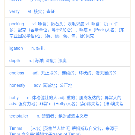
verify vt. 核实；查证
pecking vi. 啄食；扔石头；吹毛求疵 vt. 啄食；扔 n. 许
多；配克（容量单位，等于2加仑）；啄痕 n. (Peck)人名；(东
南亚国家华语)柏；(英、德、葡、匈、捷)佩克
ligation n. 结扎
depth n. [海洋] 深度；深奥
endless adj. 无止境的；连续的；环状的；漫无目的的
honestly adv. 真诚地；公正地
hefty n. 体格健壮的人 adj. 重的；肌肉发达的；异常大的
adv. 强有力地；非常 n. (Hefty)人名；(英)赫夫蒂；(法)埃夫蒂
teetotaller n. 禁酒者；绝对戒酒主义者
Timms [人名] [英格兰人姓氏] 蒂姆斯取自父名，来源于
Timm,含义是“蒂姆之子”(son of Timm)