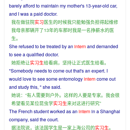
barely
afford
to
maintain
my
mother
's 13-year-old
car
,
and I was
a
paid
doctor
.
我
在
做
驻
院
实习
医生
的
时候
我
只能
勉强
负担
得
起
维修
我
母亲
那
辆
开
了
13
年
的
车
那时
我
是
一名
挣
薪水
的
医
生
。
She
refused
to
be treated by an
intern
and demanded
to
see
a qualified
doctor
.
她
拒绝
让
实习生
给
看病
，
坚持
让
正式
医生
给
看
。
"
Somebody
needs
to
come
out
that's
an
expert
.
I
would
love to
see
some
entomology
intern
come
out
and
study
this
, "
she
said
.
她
说
：“
有人
需要
到
户外
。
这样
的
人
要是
专家
。
我
会
很
希望
看见
某
位昆虫
学
实习生
来
对
这
进行
研究
”
The
French
student
worked
as
an
intern
in
a
Shanghai
company
,
said
the
court
.
据
法院
说
，
该
法国
学生
是
一家
上海
公司
的
实习生
。