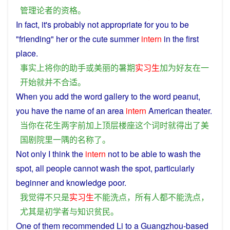
管理
论
者
的
资格
。
In
fact
, it's probably
not
appropriate
for
you
to
be
"friending" her
or
the
cute
summer
intern
in
the first
place.
事实上
将
你
的
助手
或
美丽
的
暑期
实习生
加
为
好友
在
一
开始
就
并不
合适
。
When
you
add
the
word
gallery
to
the
word
peanut
,
you
have the
name
of
an area
intern
American
theater
.
当
你
在
花生
两
字
前
加上
顶
层
楼
座
这个
词
时
就
得出
了
美
国
剧院里
一隅
的
名称
了
。
Not
only
I
think
the
intern
not to be able to
wash
the
spot
,
all
people
cannot
wash
the
spot
,
particularly
beginner
and
knowledge
poor
.
我
觉得
不
只是
实习生
不能
洗
点
，
所有人
都
不能
洗
点
，
尤其是
初学者
与
知识
贫民
。
One
of
them
recommended Li to
a
Guangzhou-based