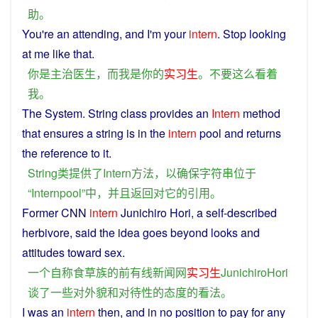
助
。
You
're an attending,
and
I
'm your
intern
.
Stop
looking
at
me
like that.
你
是
主治
医生
，
而
我
是
你
的
实习生
。
不要
这么
看
着
我
。
The
System
.
String
class
provides
an
Intern
method
that
ensures
a
string
is
in
the
intern
pool
and
returns
the
reference
to
it
.
String
类
提供
了
Intern
方法
，
以
确保
字符串
位于
“
Internpool
”
中
，
并且
返回
对
它
的
引用
。
Former
CNN
intern
Junichiro Hori,
a
self-described
herbivore
,
said
the
idea
goes beyond
looks
and
attitudes
toward
sex
.
一个
自称
食
草
族
的
前
有线新闻
网
实习生
JunichiroHori
谈
了
一些
对
外貌
和
对待
性
的
态度
的
看法
。
I
was
an
intern
then
, and in
no
position
to
pay
for
any