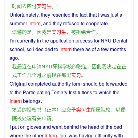
时间
去
应付
实习生
。”
Unfortunately
, they resented
the
fact that
I
was
just a
summer
intern
, and they
refused
to
cooperate
.
遗憾
的
是
，
因
我
是
实习生
，
被
拒绝
合作
。
I
'm
currently
in
the
application
process
for NYU
Dental
school
,
so
I
decided
to
intern
there
as
of
a
few
months
ago
.
我
最近
在
申请
NYU
牙科
学校
的
职位
，
因此
我
决定
在
正
式
工作
几个
月
之前
现在
那里
实习
。
Original
completed
authority
form
should
be
forwarded
to
the
Participating Tertiary
Institutions
to
which
the
Intern
belongs
.
填
妥
的
授权
书
（
正本
）
应
交
予
实习生
所属
院校
，
以便
院校
处理
有关
申请
。
I
put
on
gloves
and
went
behind
the head
of
the
bed
where
the
other
intern
,
too
, was
having
difficulty
with