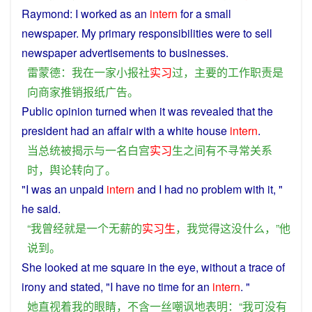
Raymond
:
I
worked
as an
intern
for
a
small
newspaper
. My
primary
responsibilities
were
to
sell
newspaper
advertisements
to
businesses
.
雷蒙德
：
我
在
一家
小
报社
实习
过
，
主要
的
工作
职责
是
向
商家
推销
报纸
广告
。
Public opinion
turned
when
it
was
revealed
that
the
president
had
an
affair
with
a
white house
intern
.
当
总统
被
揭示
与
一名
白宫
实习
生
之间
有
不
寻常
关系
时
，
舆论
转向
了
。
"
I
was
an
unpaid
intern
and
I
had
no
problem with it, "
he
said.
“
我
曾经
就是
一个
无
薪
的
实习生
，
我
觉得
这
没什么
，”
他
说到
。
She
looked
at
me
square in the
eye
,
without
a
trace
of
irony
and
stated
, "
I
have
no
time
for an
intern
. "
她
直视
着
我
的
眼睛
，
不
含
一丝
嘲讽
地
表明
：“
我
可
没有