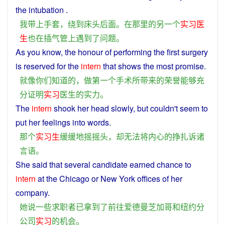
the
intubation
.
我
带
上
手套
，
绕
到
床头
后面
。
在
那里
的
另一个
实习
医
生
也
在
插
气管
上
遇到
了
问题
。
As
you
know
, the
honour
of
performing
the
first
surgery
is reserved for the
intern
that
shows
the most
promise
.
就
像
你们
知道
的
，
做
第一个
手术
所
带来
的
荣誉
能够
充
分
证明
实习
医生
的
实力
。
The
intern
shook
her
head
slowly
,
but
couldn't seem to
put
her
feelings
into
words
.
那个
实习生
缓缓
地
摇
摇头
，
却
无法
将
内心
的
挣扎
诉诸
言语
。
She
said
that
several
candidate
earned
chance
to
intern
at the
Chicago
or
New
York
offices
of
her
company
.
她
说
一些
求职
者
已
拿到
了
前往
爱
德
曼
芝加哥
和
纽约
分
公司
实习
的
机会
。