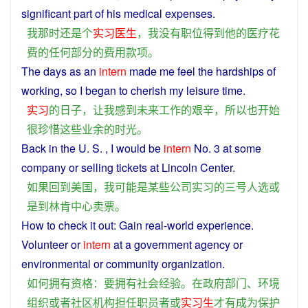
significant
part
of
his
medical
expenses
.
我
那时
还
是
个
实习
医生
，
我
没有
职位
得到
他
的
医疗
花
费
的
任何
部分
的
费用
款项
。
The
days
as an
intern
made
me
feel
the
hardships
of
working
,
so
I
began
to
cherish
my
leisure
time
.
实习
的
日子
，
让
我
感到
未来
工作
的
艰辛
，
所以
也
开始
很
珍惜
这些
业余
的
时光
。
Back
in
the
U. S. ,
I
would
be
intern
No. 3
at
some
company
or
selling
tickets
at
Lincoln
Center
.
如果
回到
美国
，
我
可能
是
某些
公司
实习
的
三
号
人选
或
是
到
林肯
中心
卖
票
。
How
to
check
it out:
Gain
real-world
experience
.
Volunteer
or
intern
at
a
government
agency
or
environmental
or
community
organization
.
如何
拥有
资格
：
要
拥有
社会
经验
。
在
政府
部门
、
环境
组织
或者
社区
机构
担任
职员
者
或
实习生
才有
成为
保护