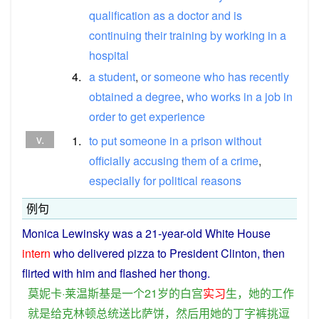
qualification
as
a
doctor
and
is
continuing
their
training
by
working
in
a
hospital
4.
a
student
,
or
someone
who
has
recently
obtained
a
degree
,
who
works
in
a
job
in
order
to
get
experience
v.
1.
to
put
someone
in
a
prison
without
officially
accusing
them
of
a
crime
,
especially
for
political
reasons
例句
Monica Lewinsky
was
a
21-year-old White House
intern
who
delivered
pizza
to
President
Clinton
,
then
flirted
with
him
and flashed
her
thong.
莫妮卡·莱温斯基
是
一个
21
岁
的
白宫
实习
生
，
她
的
工作
就是
给
克林顿
总统
送
比萨饼
，
然后
用
她
的
丁字
裤
挑逗