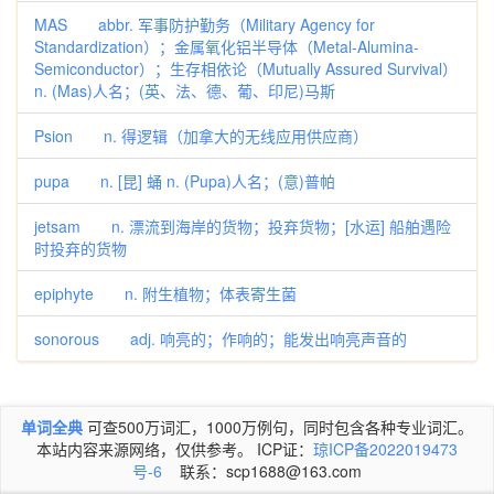
MAS abbr. 军事防护勤务（Military Agency for
Standardization）；金属氧化铝半导体（Metal-Alumina-
Semiconductor）；生存相依论（Mutually Assured Survival）
n. (Mas)人名；(英、法、德、葡、印尼)马斯
Psion n. 得逻辑（加拿大的无线应用供应商）
pupa n. [昆] 蛹 n. (Pupa)人名；(意)普帕
jetsam n. 漂流到海岸的货物；投弃货物；[水运] 船舶遇险
时投弃的货物
epiphyte n. 附生植物；体表寄生菌
sonorous adj. 响亮的；作响的；能发出响亮声音的
单词全典
可查500万词汇，1000万例句，同时包含各种专业词汇。
本站内容来源网络，仅供参考。 ICP证：
琼ICP备2022019473
号-6
联系：scp1688@163.com