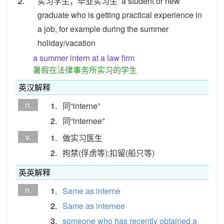
2.
实习学生；毕业实习生
a student or new
graduate who is getting practical experience in
a job, for example during the summer
holiday/vacation
a summer intern at a law firm
暑假在法律事务所实习的学生
英汉解释
n.
1.
同“interne”
2.
同“internee”
v.
1.
做实习医生
2.
拘禁(俘虏等);扣留(船只等)
英英解释
n.
1.
Same
as
interne
2.
Same
as
internee
3.
someone
who
has
recently
obtained
a