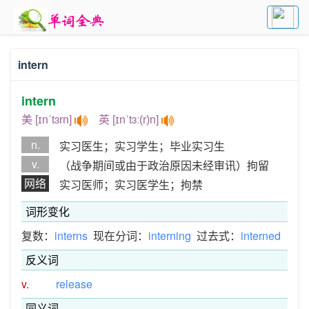
intern
intern
美 [ɪnˈtɜrn]
英 [ɪnˈtɜː(r)n]
n.
实习医生；实习学生；毕业实习生
v.
（战争期间或由于政治原因未经审讯）拘留
网络
实习医师；实习医学生；拘禁
词形变化
复数：
interns
现在分词：
interning
过去式：
interned
反义词
v.
release
同义词