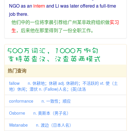
NGO
as
an
intern
and
Li was
later
offered
a
full-time
job
there
.
他们
中
的
一位
将
李晨
引荐
给
广州
某
非政府
组织
做
实习
生
，
后来
他
在
那里
得到
了
一
份
全
职
工作
。
热门查询
fallow n. 休耕地；休耕 adj. 休耕的；不活跃的 vt. 使（土
地）休闲；潜伏 n. (Fallow)人名；(英)法洛
conformance n. 一致性；顺应
Osborne n. 奥斯本（男子名）
Watanabe n. 渡边（日本人名）