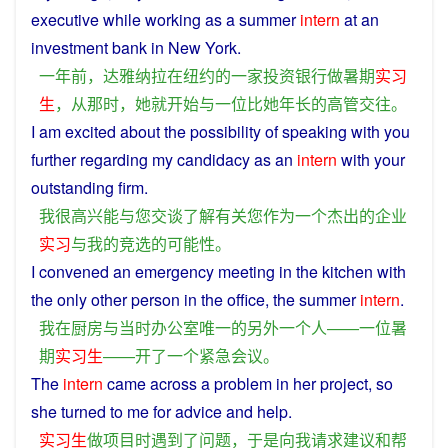
executive
while
working
as
a
summer
intern
at an
investment bank
in
New
York
.
一
年
前
，
达雅纳拉
在
纽约
的
一家
投资银行
做
暑期
实习
生
，
从
那时
，
她
就
开始
与
一位
比
她
年长
的
高管
交往
。
I
am
excited
about
the
possibility
of
speaking
with
you
further regarding my
candidacy
as
an
intern
with
your
outstanding
firm
.
我
很
高兴
能
与
您
交谈
了解有关
您
作为
一个
杰出
的
企业
实习
与
我
的
竞选
的
可能性
。
I
convened
an
emergency
meeting
in
the
kitchen
with
the
only
other
person
in
the
office
, the
summer
intern
.
我
在
厨房
与
当时
办公室
唯一
的
另外
一
个
人
——
一
位
暑
期
实习生
——
开
了
一个
紧急
会议
。
The
intern
came
across
a
problem
in her
project
,
so
she turned
to
me
for
advice
and
help
.
实习生
做
项目
时
遇到
了
问题
，
于是
向
我
请求
建议
和
帮