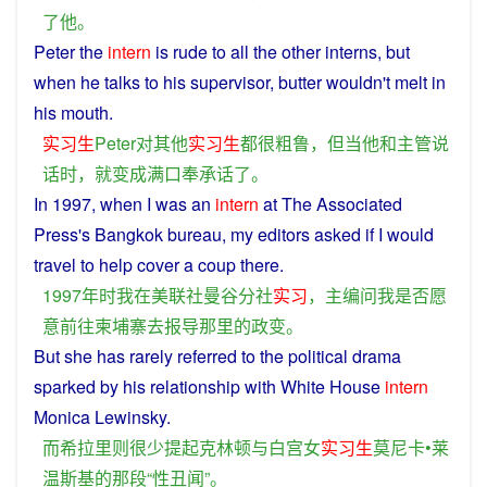
了
他
。
Peter the
intern
is
rude
to
all
the other interns,
but
when
he
talks
to his
supervisor
,
butter
wouldn't melt in
his
mouth
.
实习生
Peter
对
其他
实习生
都
很
粗鲁
，
但
当
他
和
主管
说
话
时
，
就
变成
满口
奉承
话
了
。
In
1997,
when
I
was an
intern
at The Associated
Press's
Bangkok
bureau
, my
editors
asked
if
I
would
travel
to
help
cover
a
coup
there
.
1997年
时
我
在
美联社
曼谷
分
社
实习
，
主编
问
我
是否
愿
意
前往
柬埔寨
去
报导
那里
的
政变
。
But
she
has
rarely
referred
to
the
political
drama
sparked by his
relationship
with
White House
intern
Monica Lewinsky.
而
希拉里
则
很少
提起
克林顿
与
白宫
女
实习生
莫尼卡•莱
温斯基
的
那
段
“
性
丑闻
”。