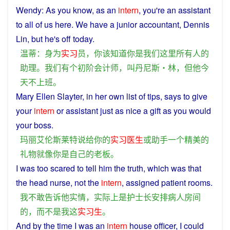
Wendy
: As
you
know
, as an
intern
, you're an
assistant
to all of us
here
.
We
have
a
junior
accountant
,
Dennis
Lin
,
but
he
's off
today
.
温蒂
：
身为
实习
员
，
你
该
知道
你
是
我们
这里
所有人
的
助理
。
我们
有
个
初
阶
会计师
，
叫
丹尼斯
‧
林
，
但
他
今
天
不
上班
。
Mary Ellen Slayter, in her
own
list
of
tips,
says
to
give
your
intern
or
assistant
just
as
nice
a
gift
as
you
would
your
boss
.
玛丽艾伦斯莱特
说
给
你
的
实习
医生
或
助手
一个
精美
的
礼物
就
像
你
是
自己
的
老板
。
I
was
too
scared
to
tell
him
the
truth
,
which
was that
the head nurse,
not
the
intern
,
assigned
patient
rooms
.
我
不敢
告诉
他
实情
，
实际上
是
护士长
安排
病人
房间
的
，
而
不是
我
这
实习生
。
And by the
time
I
was
an
intern
house officer,
I
could