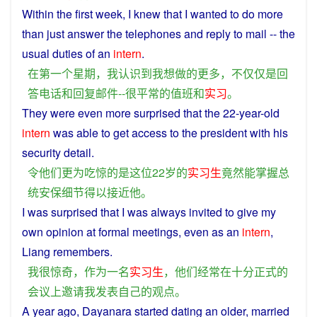
Within
the
first
week
,
I
knew
that
I
wanted
to
do
more
than just
answer
the telephones and
reply
to
mail
-- the
usual
duties
of
an
intern
.
在
第一个
星期
，
我
认识
到
我
想
做
的
更多
，
不仅仅是
回
答
电话
和
回复
邮件
--
很
平常
的
值班
和
实习
。
They
were even
more
surprised
that
the
22-year-old
intern
was
able
to
get
access
to the
president
with
his
security
detail
.
令
他们
更为
吃惊
的
是
这位
22
岁
的
实习生
竟然
能
掌握
总
统
安保
细节
得以
接近
他
。
I
was
surprised
that
I
was
always
invited
to
give
my
own
opinion
at
formal
meetings
, even
as
an
intern
,
Liang remembers.
我
很
惊奇
，
作为
一名
实习生
，
他们
经常
在
十分
正式
的
会议
上
邀请
我
发表
自己
的
观点
。
A
year
ago
, Dayanara
started
dating
an
older
, married