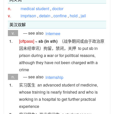
n.
medical student
,
doctor
v.
imprison
,
detain
,
confine
,
hold
,
jail
英汉双解
v.
— see also
internee
1.
[oftpass]
~ sb (in sth)
（战争期间或由于政治原
因未经审讯）拘留，禁闭，关押
to put sb in
prison during a war or for political reasons,
although they have not been charged with a
crime
n.
— see also
internship
1.
实习医生
an advanced student of medicine,
whose training is nearly finished and who is
working in a hospital to get further practical
experience