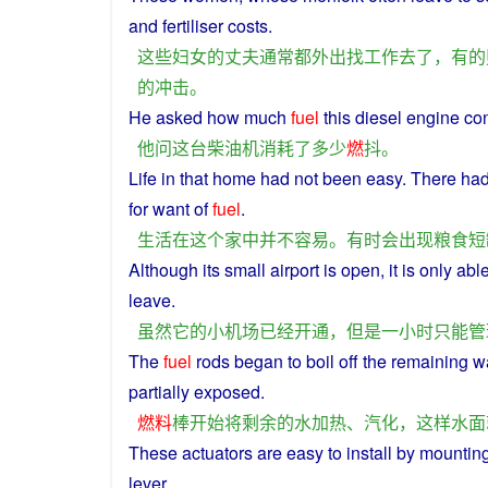
and
fertiliser
costs
.
这些
妇女
的
丈夫
通常
都
外出
找
工作
去
了
，
有的
的
冲击
。
He
asked
how
much
fuel
this
diesel engine
co
他
问
这
台
柴油机
消耗
了
多少
燃
抖
。
Life
in
that
home
had
not
been
easy
.
There
had
for
want
of
fuel
.
生活
在
这个
家
中
并不
容易
。
有时
会
出现
粮食
短
Although
its
small
airport
is
open
,
it
is
only
able
leave
.
虽然
它
的
小
机场
已经
开通
，
但是
一
小时
只能
管
The
fuel
rods
began
to
boil
off the
remaining
w
partially
exposed
.
燃料
棒
开始
将
剩余
的
水
加热
、
汽化
，
这样
水面
These
actuators
are
easy
to
install
by mountin
lever
.