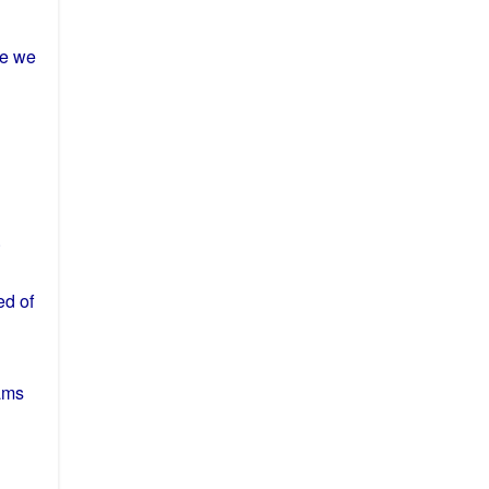
re
we
.
ed
of
ams