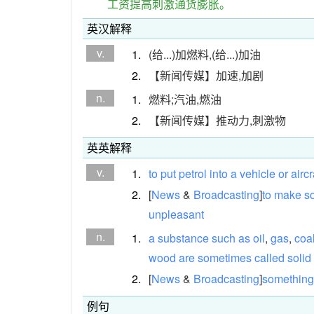
工资提高刺激通货膨胀。
英汉解释
v.
1.
(给...)加燃料,(给...)加油
2.
【新闻传媒】加速,加剧
n.
1.
燃料;汽油,燃油
2.
【新闻传媒】推动力,刺激物
英英解释
v.
1.
to
put
petrol
into
a
vehicle
or
aircr
2.
[
News
&
Broadcasting
]
to
make
s
unpleasant
n.
1.
a
substance
such
as
oil
,
gas
,
coa
wood
are
sometimes
called
solid
2.
[
News
&
Broadcasting
]
something
例句