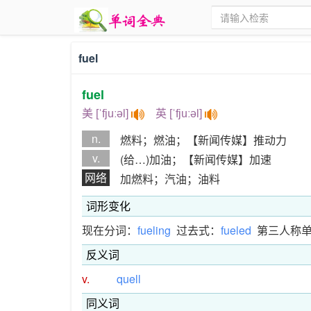
fuel
fuel
美 [ˈfjuːəl]
英 [ˈfjuːəl]
n.
燃料；燃油；【新闻传媒】推动力
v.
(给…)加油；【新闻传媒】加速
网络
加燃料；汽油；油料
词形变化
现在分词：
fueling
过去式：
fueled
第三人称
反义词
v.
quell
同义词