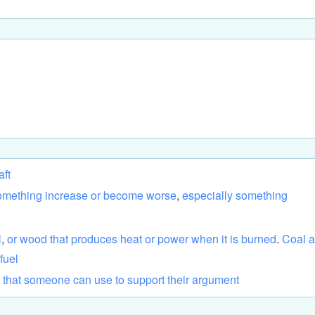
aft
omething
increase
or
become
worse
,
especially
something
l
,
or
wood
that
produces
heat
or
power
when
it
is
burned
.
Coal
a
fuel
that
someone
can
use
to
support
their
argument