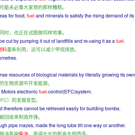
可能
未必
像
大家
想
的
那样
糟糕
。
eas
for
food
,
fuel
and
minerals
to satisfy the rising demand
of
its
同时
，
也
正在
试图
做
同样
地
事
。
 be
cut
by pumping it out
of
landfills
and
re-using it as a
fuel
.
燃料
重新
利用
，
这
可以
减少
甲烷
排放
。
ometres.
nse
resources
of
biological
materials by
literally
growing its
ow
的
生物
资源
中
开发
能源
。
Motors electronic
fuel
-
control
(EFC)
system
.
EFC
）
的
发展
变型
。
nd
therefore
cannot
be
retrieved
easily
for
building
bombs
.
被
回收
来
制造
炸弹
。
ough
pipe
mazes
,
made
the
long
tube
tilt one way
or
another.
用
油泵
抽
柴油
，
弄得
长长
的
艇
身
东倒西歪
。