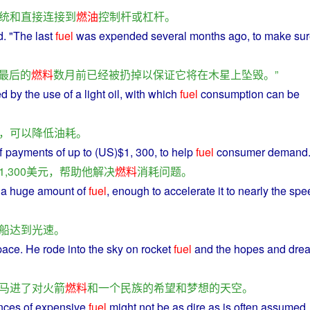
统
和
直接
连接
到
燃油
控制
杆
或
杠杆
。
d
. "The
last
fuel
was
expended
several
months
ago
,
to
make
su
最后
的
燃料
数
月
前
已经
被
扔掉
以
保证
它
将
在
木星
上
坠毁
。”
ed
by
the
use
of
a
light
oil
, with which
fuel
consumption
can
be
，
可以
降低
油耗
。
ff
payments
of
up to (
US
)$1, 300, to
help
fuel
consumer
demand
1,300
美元
，
帮助
他
解决
燃料
消耗
问题
。
a
huge
amount
of
fuel
,
enough
to accelerate
it
to nearly the
spe
船
达到
光速
。
pace
.
He
rode
into
the
sky
on
rocket
fuel
and
the
hopes
and
dre
马
进
了
对
火箭
燃料
和
一个
民族
的
希望
和
梦想
的
天空
。
nces
of
expensive
fuel
might
not
be
as
dire
as is often
assumed
.