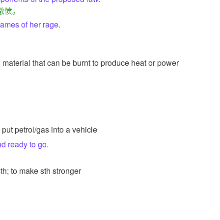
激愤。
lames of her rage.
h material that can be burnt to produce heat or power
o put petrol/gas into a vehicle
nd ready to go.
sth; to make sth stronger