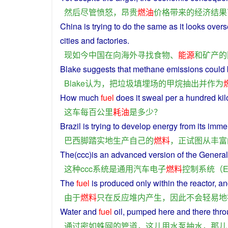
然后
尽管
愤怒
，
昂贵
燃油
价格
带来
的
经济
结果
China
is
trying
to
do
the
same
as
it
looks
overs
cities
and
factories.
现如今
中国
在
向
海外
寻找
食物
、
能源
和
矿产
的
Blake suggests
that
methane
emissions
could
Blake
认为
，
把
垃圾
填埋场
的
甲烷
抽出
并
作为
How
much
fuel
does
it
sweal
per
a
hundred
kil
这
车
每
百
公里
耗油
是
多少
？
Brazil
is
trying
to
develop
energy
from
its
imme
巴西
脚踏实地
生产
自己
的
燃料
，
正
试图
从
丰富
The(
ccc
)is an
advanced
version
of
the
General
这种
ccc
系统
是
通用
汽车
电子
燃料
控制
系统
（
The
fuel
is
produced
only
within
the
reactor
, a
由于
燃料
只
在
反应堆
内
产生
，
因此
不会
轻易地
Water
and
fuel
oil
,
pumped
here
and
there
thr
通过
密
如
蛛网
的
管道
，
这儿
用
水泵
抽水
，
那儿