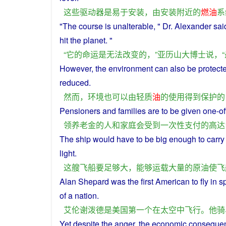
这些
驱动器
是
易于
安装
，
由
安装
附近
的
燃油
系
"The course
is
unalterable
, " Dr.
Alexander
sai
hit
the planet. "
“
它
的
命运
是
无法
改变
的
，”
亚历山大
博士
说
，“
However
, the
environment
can
also
be
protect
reduced
.
然而
，
环境
也
可以
由
轻质
油
的
使用
得到
保护
的
Pensioners
and
families
are to
be
given one-o
领
养老金
的
人
和
家庭
会
受到
一次性
支付
的
高达
The
ship
would have
to
be
big
enough
to
carry
light
.
这
艘
飞船
要
足够
大
，
能够
运载
大量
的
原油
使
飞
Alan
Shepard
was
the
first
American
to
fly
in
s
of
a
nation
.
艾伦
谢泼德
是
美国
第一个
在
太
空中
飞行
。
他
骑
Yet
despite
the
anger
, the
economic
conseque