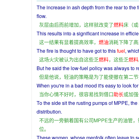
The
increase
in
ash
depth
from
the
rear
to
the
flow.
灰
层
由
后
而
前
增加
，
这样
就
改变
了
燃料
床
（
或
This
results
into
a
significant
increase
in
effici
这
一
结果
有
显
着
提高
效率
，
燃油
消耗
下降
了
高
The
fire
is
thought
to have got to
this
fuel
, whi
这
场
火灾
被
认为
出自
这些
乏
燃料
，
这些
乏
燃料
But
he
said
the
low-fuel
policy
was
always
to
r
但是
他
说
，
轻
油
的
策略
是
为了
能
使
撤
在
第二
节
When
you
're in a
bad
mood
it's
easy
to look for
当
你
心情
不好
时
，
很
容易
找到
借口
助长
或
加强
To
the
side
sit
the rusting pumps
of
MPPE, the
distribution
.
不
远
的
一旁
躺
着
国有
公司
MPPE
生产
的
油管
，
位
。
These
women
,
whose
menfolk
often
leave
to
s