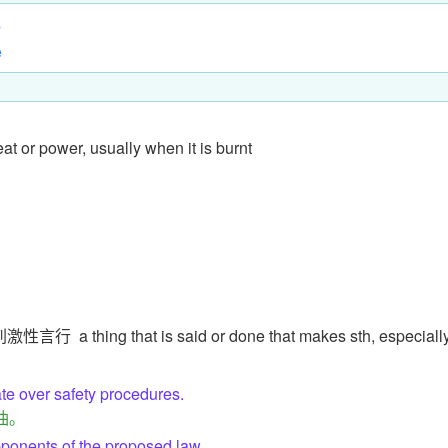
s
e
at or power, usually when it is burnt
刺激性言行
a thing that is said or done that makes sth, especiall
te over safety procedures.
油。
pponents of the proposed law.