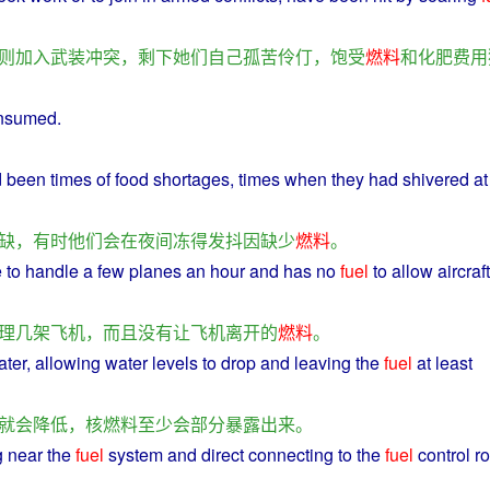
则
加入
武装
冲突
，
剩下
她们
自己
孤苦伶仃
，
饱受
燃料
和
化肥
费用
nsumed
.
 been
times
of
food
shortages
,
times
when
they
had
shivered
a
缺
，
有时
他们
会
在
夜间
冻
得
发抖
因
缺少
燃料
。
 to handle
a
few
planes an
hour
and
has
no
fuel
to allow
aircraft
理
几
架
飞机
，
而且
没有
让
飞机
离开
的
燃料
。
ater
, allowing
water
levels to
drop
and
leaving the
fuel
at least
就
会
降低
，
核燃料
至少
会
部分
暴露出来
。
g
near
the
fuel
system
and
direct
connecting
to the
fuel
control
r