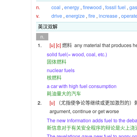
n.
coal
,
energy
,
firewood
,
fossil fuel
,
ga
v.
drive
,
energize
,
fire
,
increase
,
operat
英汉双解
n.
1.
[u]
[c]
燃料
any material that produces he
solid fuel(= wood, coal, etc.)
固体燃料
nuclear fuels
核燃料
a car with high fuel consumption
耗油量大的汽车
2.
[u]
（尤指使争论等继续或更加激烈的）
argument, continue or get worse
The new information adds fuel to the deba
新信息对于有关安全程序的辩论是火上浇
The revelations gave new fuel to angry o