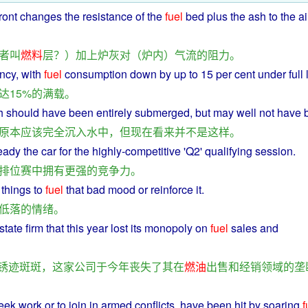
front
changes
the
resistance
of
the
fuel
bed
plus
the
ash
to the ai
者
叫
燃料
层
？）
加上
炉灰
对
（
炉
内
）
气流
的
阻力
。
ency
,
with
fuel
consumption
down
by
up
to 15 per cent under full 
达
15%
的
满载
。
ch
should
have
been
entirely
submerged
,
but
may well
not
have
原本
应该
完全
沉入
水
中
，
但
现在
看来
并不
是
这样
。
eady
the car for the
highly
-
competitive
'Q2'
qualifying
session
.
排
位
赛
中
拥有
更
强
的
竞争力
。
 things to
fuel
that
bad
mood
or
reinforce
it.
低落
的
情绪
。
state
firm
that this year
lost
its
monopoly
on
fuel
sales
and
锈
迹
斑斑
，
这家
公司
于
今年
丧失
了
其
在
燃油
出售
和
经销
领域
的
垄
eek
work
or to
join
in
armed
conflicts
,
have
been
hit
by
soaring
f