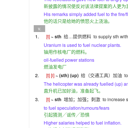
新披露的情况使反对该法律提案的人更为
His remarks simply added fuel to the fire/f
他的话只是给她的愤怒火上浇油。
v.
1.
[t]
~ sth
给…提供燃料
to supply sth wit
Uranium is used to fuel nuclear plants.
铀用作核电厂的燃料。
oil-fuelled power stations
燃油发电厂
2.
[t]
[i]
~ (sth) (up)
给（交通工具）加油
t
The helicopter was already fuelled (up) a
直升机已加好油，准备起飞。
3.
[t]
~ sth
增加；加强；刺激
to increase 
to fuel speculation/rumours/fears
引起猜测╱谣传╱恐惧
Higher salaries helped to fuel inflation.