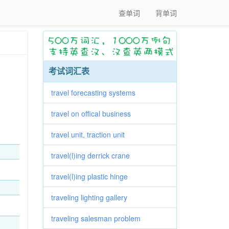
查单词
背单词
考试词汇表
travel forecasting systems
travel on offical business
travel unit, traction unit
travel(l)ing derrick crane
travel(l)ing plastic hinge
traveling lighting gallery
traveling salesman problem