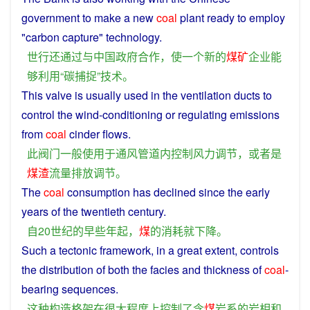
government
to
make
a
new
coal
plant
ready to
employ
"
carbon
capture
"
technology
.
世行
还
通过
与
中国
政府
合作
，
使
一个
新
的
煤矿
企业
能
够
利用
“
碳
捕捉
”
技术
。
This
valve
is
usually
used
in the
ventilation
ducts
to
control
the
wind
-
conditioning
or regulating emissions
from
coal
cinder
flows.
此
阀门
一般
使
用于
通风
管道
内
控制
风力
调节
，
或者
是
煤渣
流量
排放
调节
。
The
coal
consumption
has
declined
since
the
early
years
of
the twentieth
century
.
自
20世纪
的
早些
年
起
，
煤
的
消耗
就
下降
。
Such
a
tectonic
framework
,
in
a
great
extent
,
controls
the
distribution
of
both the
facies
and
thickness
of
coal
-
bearing
sequences.
这种
构造
格
架
在
很大
程度上
控制
了
含
煤
岩
系
的
岩
相
和