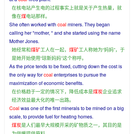
在
核电站
产生
电
的
过程
事实上
就是
关于
产生
热量
，
就
像
在
煤
电站
那样
。
She
often
worked with
coal
miners
. They began
calling
her "
mother
, "
and
she
started using
the
name
Mother Jones.
她
经常
和
煤矿
工人
在
一起
，
煤矿
工人
称
她
为
“
妈妈
”，
于
是
她
开始
使用
“
琼
斯
妈妈
”
这个
称呼
。
As
the
price
tends
to be
fixed
, cutting down the
cost
is
the
only
way
for
coal
enterprises
to
pursue
the
maximization
of
economic benefits.
在
价格
趋于
一定
的
情况
下
，
降低
成本
是
煤炭
企业
追求
经济效益
最大化
的
唯一
出路
。
Coal
was
one
of the
first
minerals
to be
mined
on a big
scale, to
provide
fuel
for
heating
homes.
煤炭
是
人们
最早
大规模
开采
的
矿物质
之一
，
其
目的
是
为
供暖
提供
原料
。