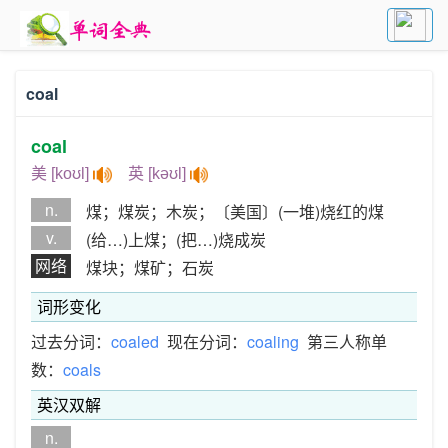
coal
coal
美 [koʊl]
英 [kəʊl]
n.
煤；煤炭；木炭；〔美国〕(一堆)烧红的煤
v.
(给…)上煤；(把…)烧成炭
网络
煤块；煤矿；石炭
词形变化
过去分词：
coaled
现在分词：
coaling
第三人称单
数：
coals
英汉双解
n.