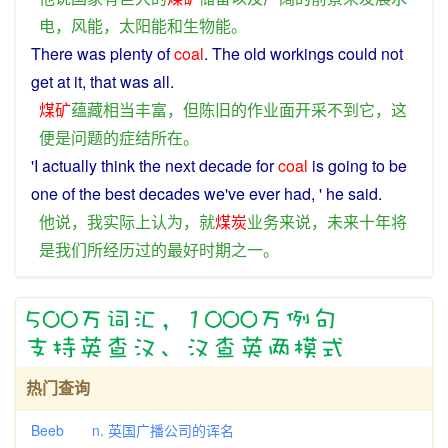
电
，
风能
，
太阳能
和
生物
能
。
There
was
plenty
of
coal
. The
old
workings could
not
get
at
it
, that was all.
煤矿
蕴藏
相当
丰富
，
但
陈旧
的
作业
面
开采
不
到
它
，
这
便是
问题
的
症结
所在
。
'
I
actually
think
the
next
decade
for
coal
is
going
to be
one
of the
best
decades
we
've ever had, '
he
said
.
他
说
，
我
实际上
认为
，
就
煤炭
业务
来说
，
未来
十
年
将
是
我们
所
经历
过
的
最好
时期
之一
。
热门查询
Beeb n. 英国广播公司的诨名