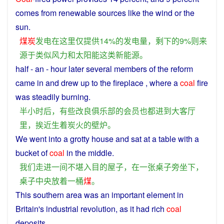
comes
from
renewable
sources
like
the wind
or
the
sun.
煤炭
发电
在
这里
仅
提供
14%
的
发电量
，
剩下
的
9%
则
来
源于
类似
风力
和
太阳能
这
类
新
能源
。
half - an -
hour
later
several
members
of the
reform
came
in and
drew
up
to
the
fireplace
,
where
a
coal
fire
was
steadily
burning
.
半
小时
后
，
有些
改良
俱乐部
的
会员
也
都
进
到
大
客厅
里
，
挨近
生
着
炭火
的
壁炉
。
We
went
into
a
grotty
house
and
sat
at
a
table
with a
bucket
of
coal
in
the
middle
.
我们
走进
一
间
不堪入目
的
屋子
，
在
一
张
桌子旁
坐下
，
桌子
中央
放
着
一
桶
煤
。
This
southern
area
was
an
important
element
in
Britain
's industrial revolution,
as
it
had
rich
coal
deposits.