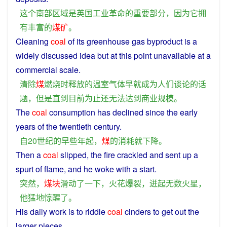
这个
南部
区域
是
英国
工业革命
的
重要
部分
，
因为
它
拥
有
丰富
的
煤矿
。
Cleaning
coal
of
its
greenhouse
gas
byproduct
is
a
widely
discussed
idea
but
at
this
point
unavailable
at a
commercial
scale
.
清除
煤
燃烧
时
释放
的
温室
气体
早就
成为
人们
谈论
的
话
题
，
但是
直到
目前
为止
还
无法
达到
商业
规模
。
The
coal
consumption
has
declined
since
the
early
years
of
the twentieth
century
.
自
20世纪
的
早些
年
起
，
煤
的
消耗
就
下降
。
Then a
coal
slipped
, the
fire
crackled
and
sent
up
a
spurt of flame, and
he
woke
with a start.
突然
，
煤块
滑动
了
一下
，
火花
爆裂
，
迸
起
无数
火星
，
他
猛地惊醒
了
。
His
daily
work
is
to
riddle
coal
cinders to get
out
the
larger
pieces.