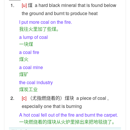
1.
[u]
煤
a hard black mineral that is found below
the ground and burnt to produce heat
I put more coal on the fire.
我往火里加了些煤。
a lump of coal
一块煤
a coal fire
煤火
a coal mine
煤矿
the coal industry
煤炭工业
2.
[c]
（尤指燃烧着的）煤块
a piece of coal ,
especially one that is burning
A hot coal fell out of the fire and burnt the carpet.
一块燃烧着的煤块从火炉里掉出来把地毯烧了。