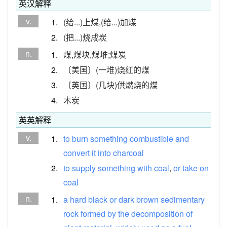
英汉解释
v.
1.
(给...)上煤,(给...)加煤
2.
(把...)烧成炭
n.
1.
煤,煤块,煤堆;煤炭
2.
〔美国〕(一堆)烧红的煤
3.
〔英国〕(几块)供燃烧的煤
4.
木炭
英英解释
v.
1.
to
burn
something
combustible
and
convert
it
into
charcoal
2.
to
supply
something
with
coal
,
or
take
on
coal
n.
1.
a
hard
black
or
dark
brown
sedimentary
rock
formed
by
the
decomposition
of