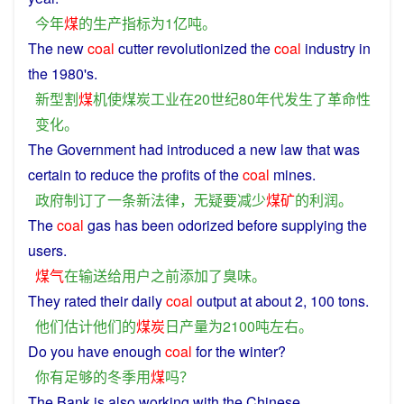
今年
煤
的
生产
指标
为
1亿
吨
。
The
new
coal
cutter revolutionized the
coal
industry
in
the 1980's.
新型
割
煤
机
使
煤炭工业
在
20世纪80年代
发生
了
革命性
变化
。
The
Government
had
introduced
a
new
law
that
was
certain
to
reduce
the
profits
of
the
coal
mines
.
政府
制订
了
一
条
新
法律
，
无疑
要
减少
煤矿
的
利润
。
The
coal
gas
has
been odorized
before
supplying the
users
.
煤气
在
输送
给
用户
之前
添加
了
臭味
。
They
rated
their
daily
coal
output
at
about
2, 100
tons
.
他们
估计
他们
的
煤炭
日产量
为
2100
吨
左右
。
Do
you
have
enough
coal
for
the
winter
?
你
有
足够
的
冬季
用
煤
吗？
The
Bank
is
also
working
with
the
Chinese