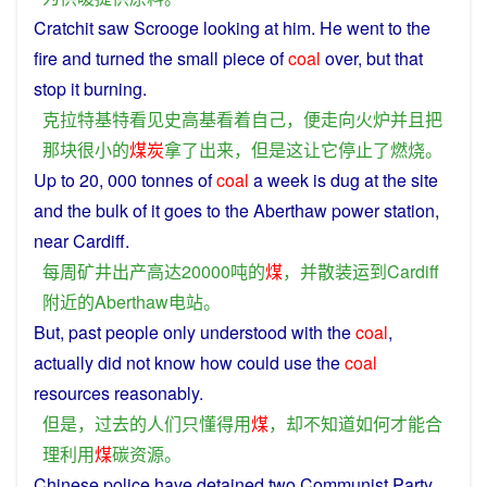
Cratchit
saw
Scrooge
looking
at
him. He went
to
the
fire
and
turned
the
small
piece
of
coal
over,
but
that
stop
it
burning
.
克拉特基特
看见
史高基
看
着
自己
，
便
走向
火炉
并且
把
那
块
很
小
的
煤炭
拿
了
出来
，
但是
这
让
它
停止
了
燃烧
。
Up
to
20, 000
tonnes
of
coal
a
week
is dug at the site
and
the
bulk
of it goes to the Aberthaw power station,
near
Cardiff.
每周
矿井
出产
高达
20000
吨
的
煤
，
并
散装
运
到
Cardiff
附近
的
Aberthaw
电站
。
But
,
past
people
only
understood
with the
coal
,
actually did not know how could
use
the
coal
resources
reasonably.
但是
，
过去
的
人们
只
懂得
用
煤
，
却
不
知道
如何
才能
合
理
利用
煤
碳
资源
。
Chinese
police
have
detained
two
Communist
Party