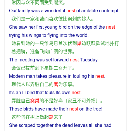
常
因
与众不同
而
受到
嘲笑
。
Our
family
was
a
wonderful
nest
of
amiable
contempt
.
我们
是
一家
和蔼
而
喜欢
彼比
讽刺
的
妙
人
。
She
saw
her
first
young
bird
on the
edge
of
the
nest
trying
his
wings
to
flying
into
the
world
.
她
看到
她
的
一
只雏鸟
已
首次
伏
到
巢
边
跃跃欲试
地
扑打
着
翅膀
，
准备
飞
向
广阔
的
世界
。
The
meeting
was
set
forward
nest
Tuesday
.
会议
已
提前
到
下
星期二
召开
了
。
Modern man
takes
pleasure
in
fouling
his
nest
.
现代人
以
弄
脏
自己
的
窝
为
乐事
。
It's
an
ill
bird
that
fouls
its
own
nest
.
弄
脏
自己
窝巢
的
不是
好
鸟
〔
家丑
不可
外扬
〕。
Those
birds
have
made
their
nest
on
the
tree
!
这些
鸟
在
树
上
做
起
窝
来
了
！
She
scraped
together
the dead leaves
till
she
had