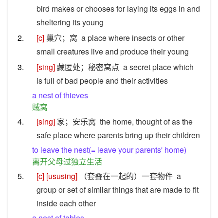
bird makes or chooses for laying its eggs in and
sheltering its young
2.
[c]
巢穴；窝
a place where insects or other
small creatures live and produce their young
3.
[sing]
藏匿处；秘密窝点
a secret place which
is full of bad people and their activities
a nest of thieves
贼窝
4.
[sing]
家；安乐窝
the home, thought of as the
safe place where parents bring up their children
to leave the nest(= leave your parents' home)
离开父母过独立生活
5.
[c]
[ususing]
（套叠在一起的）一套物件
a
group or set of similar things that are made to fit
inside each other
a nest of tables