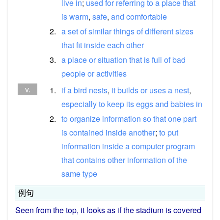
live
in
;
used
for
referring
to
a
place
that
is
warm
,
safe
,
and
comfortable
2.
a
set
of
similar
things
of
different
sizes
that
fit
inside
each
other
3.
a
place
or
situation
that
is
full
of
bad
people
or
activities
v.
1.
if
a
bird
nests
,
it
builds
or
uses
a
nest
,
especially
to
keep
its
eggs
and
babies
in
2.
to
organize
information
so
that
one
part
is
contained
inside
another
;
to
put
information
inside
a
computer
program
that
contains
other
information
of
the
same
type
例句
Seen
from
the
top
, it
looks
as
if
the
stadium
is
covered