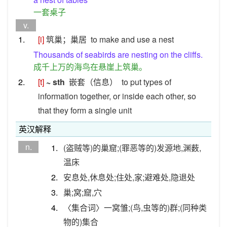
一套桌子
v.
1.
[i]
筑巢；巢居
to make and use a nest
Thousands of seabirds are nesting on the cliffs.
成千上万的海鸟在悬崖上筑巢。
2.
[t]
~ sth
嵌套（信息）
to put types of
information together, or inside each other, so
that they form a single unit
英汉解释
n.
1.
(盗贼等)的巢窟;(罪恶等的)发源地,渊薮,
温床
2.
安息处,休息处;住处,家;避难处,隐退处
3.
巢;窝;窟,穴
4.
〈集合词〉一窝雏;(鸟,虫等的)群;(同种类
物的)集合