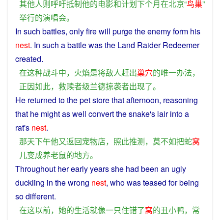
其他
人
则
呼吁
抵制
他
的
电影
和
计划
下个
月
在
北京
“
鸟巢
”
举行
的
演唱会
。
In
such
battles,
only
fire
will
purge the
enemy
form his
nest
.
In
such
a
battle
was
the
Land
Raider
Redeemer
created
.
在
这种
战斗
中
，
火焰
是
将
敌人
赶
出
巢穴
的
唯一
办法
，
正
因
如此
，
救赎
者
级
兰
德
掠
袭
者
出现
了
。
He
returned
to the
pet
store
that
afternoon
, reasoning
that
he
might
as
well
convert
the
snake
's
lair
into
a
rat
's
nest
.
那天
下午
他
又
返回
宠物
店
，
照
此
推测
，
莫
不如
把
蛇
窝
儿
变成
养
老鼠
的
地方
。
Throughout her early years
she
had
been
an
ugly
duckling
in
the
wrong
nest
, who
was
teased
for being
so
different
.
在
这
以前
，
她
的
生活
就
像
一
只
住
错
了
窝
的
丑
小鸭
，
常