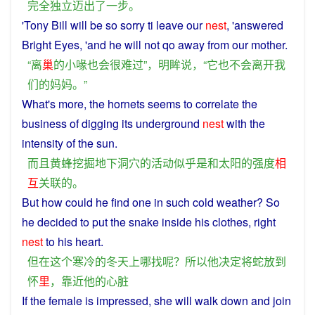
完全
独立
迈出
了
一
步
。
'Tony Bill
will
be
so
sorry
ti
leave
our
nest
, '
answered
Bright Eyes, 'and
he
will
not
qo
away
from
our
mother
.
“
离
巢
的
小
喙
也
会
很
难过
”，
明眸
说
，“
它
也
不会
离开
我
们
的
妈妈
。”
What's
more
, the
hornets
seems
to
correlate
the
business
of
digging
its
underground
nest
with
the
intensity
of the
sun
.
而且
黄蜂
挖掘
地下
洞穴
的
活动
似乎
是
和
太阳
的
强度
相
互
关联
的
。
But
how could
he
find
one
in
such
cold
weather?
So
he
decided
to
put
the
snake
inside his clothes, right
nest
to his
heart
.
但
在
这个
寒冷
的
冬天
上
哪
找
呢？
所以
他
决定
将
蛇
放
到
怀
里
，
靠近
他
的
心脏
If
the
female
is
impressed
,
she
will
walk
down
and
join