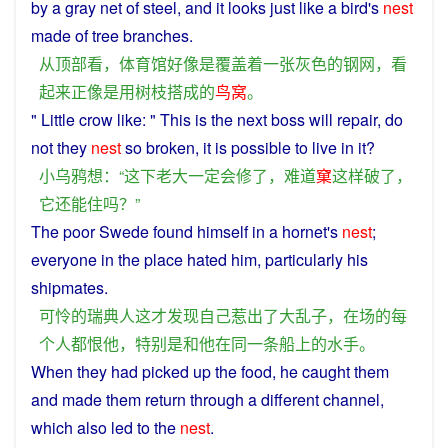
by
a
gray
net
of
steel
, and it
looks
just like a bird's
nest
made of tree
branches
.
从
顶
部
看
，
体育馆
好像
是
覆盖
着
一张
灰色
的
钢
网
，
看
起来
正像
是
用
树枝
搭
成
的
鸟窝
。
"
Little
crow
like
: "
This
is
the
next
boss
will
repair
,
do
not they
nest
so
broken
,
it
is possible to
live
in
it
?
小
乌鸦
想
：“
这
下
老大
一定
会
修
了
，
难道
窠
这样
破
了
，
它
还
能
住
吗？”
The
poor
Swede
found
himself
in
a
hornet
's
nest
;
everyone
in
the place
hated
him
,
particularly
his
shipmates
.
可怜
的
瑞典人
这
才
发现
自己
惹
出
了
大
乱子
，
在场
的
每
个人都
恨
他
，
特别是
和
他
在
同一
条
船
上
的
水手
。
When
they
had picked up the
food
, he
caught
them
and
made
them
return
through
a
different
channel
,
which also
led
to
the
nest
.