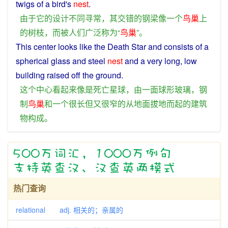
twigs
of
a
bird's
nest
.
由于
它
的
设计
不同寻常
，
其
交错
的
钢梁
像
一个
鸟巢
上
的
树枝
，
而
被
人们
广泛
称为
“
鸟巢
”。
This
center
looks
like
the
Death
Star
and
consists
of
a
spherical
glass
and
steel
nest
and
a
very
long
, low
building
raised
off
the
ground
.
这个
中心
看起来
像
是
死亡
星球
，
由
一面
球形
玻璃
，
钢
制
鸟巢
和
一个
很
长
但
又
很
窄
的
从
地面
拔地而起
的
建筑
物构成
。
热门查询
relational adj. 相关的；亲属的