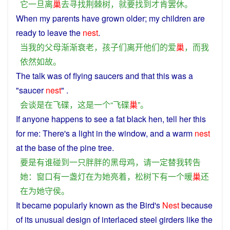
它
一旦
离
巢
去
寻找
荆棘
树
，
就要
找到
才
肯
罢休
。
When
my
parents
have
grown
older
; my
children
are
ready
to
leave
the
nest
.
当
我
的
父母
渐渐
衰老
，
孩子们
离开
他们
的
爱
巢
，
而
我
依然如故
。
The
talk
was
of
flying
saucers
and
that
this
was
a
"
saucer
nest
" .
会谈
是
在
飞碟
，
这
是
一个
“
飞碟
巢
”。
If
anyone
happens to
see
a
fat
black
hen
,
tell
her
this
for
me
:
There
's
a
light
in
the
window
, and
a
warm
nest
at the base of the pine tree.
要是
有
谁
碰到
一
只
胖胖
的
黑
母鸡
，
请
一定
替
我
转告
她
：
窗口
有
一
盏
灯
在
为
她
亮
着
，
松树
下
有
一个
暖
巢
还
在
为
她
守
侯
。
It
became
popularly
known
as
the Bird's
Nest
because
of
its
unusual
design
of
interlaced
steel
girders
like
the