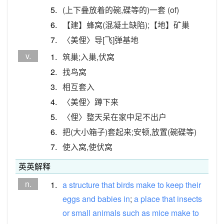
5.
(上下叠放着的碗,碟等的)一套 (of)
6.
【建】蜂窝(混凝土缺陷);【地】矿巢
7.
〈美俚〉导[飞]弹基地
v.
1.
筑巢;入巢,伏窝
2.
找鸟窝
3.
相互套入
4.
〈美俚〉蹲下来
5.
〈俚〉整天呆在家中足不出户
6.
把(大小箱子)套起来;安顿,放置(碗碟等)
7.
使入窝,使伏窝
英英解释
n.
1.
a
structure
that
birds
make
to
keep
their
eggs
and
babies
in
;
a
place
that
insects
or
small
animals
such
as
mice
make
to