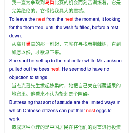
我
一直
为
争取
到
鸟巢
比赛
的
机会
而
刻苦
训练
着
，
它
是
完美
绝伦
的
，
它
带
给
我
具
大
的
震撼
。
To
leave
the
nest
from the
nest
the
moment
,
it
looking
for the
thorn
tree
,
until
the
wish
fulfilled,
before
a
rest
down
.
从
离开
巢
窝
的
那
一刻
起
，
它
就
在
寻找
着
荆棘
树
，
直到
如愿以偿
，
才
歇息
下来
。
She
shut
herself
up
in
the
nut
cellar
while
Mr.
Jackson
pulled
out the bees
nest
.
He
seemed
to
have
no
objection
to
stings
.
当
杰克逊
先生
拔
起
蜂巢
时
，
她
把
自己
关
在
储藏
坚果
的
地
窟
里
。
他
看来
不
认为
螫刺
是
个
障碍
。
Buttressing that
sort
of
attitude
are
the
limited
ways
in
which
Chinese
citizens
can
put
their
nest
eggs to
work
.
造成
这种
心理
的
是
中国
居民
在
将
他们
的
财富
进行
投资