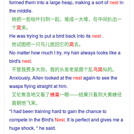
formed them into
a
large
heap
, making
a
sort of
nest
in
the
middle
.
她
把
一些
枯叶
扫
到
一起
，
堆
成
一
大
堆
，
在
中间
扒
出
一
个
窝
来
。
He
was
trying
to
put
a
bird
back
into
its
nest
.
他
试图
把
一
只鸟儿
放
回
它
的
窝
去
。
No
matter
how
much
I
try, my
hair
always
looks
like
a
bird's
nest
.
不管
我
费
多
大
劲
，
我
的
头发
老是
跟
个
乱
鸟窝
似的
。
Anxiously
,
Allen
looked
at the
nest
again
-to
see
the
wasps
flying
straight
at
him
.
艾伦
焦急
地
又
看
了
蜂巢
一
眼
——
结果
只
看到
大
黄蜂
径
直
朝
他
飞来
。
"
I
had
been
training
hard
to
gain
the
chance
to
compete
in the Bird's
Nest
.
It
is
perfect
and
gives
me
a
huge
shock
, " he said.