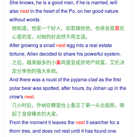
She
knows
,
he
is
a
good
man
,
if
he
is
married
,
will
also
nest
in
the
heart
of
the Po,
on
her
good
nature
without
words
.
她
知道
，
他
是
一个
好人
，
如若
嫁给
他
，
也
将
会
是
窝
在
心里
的
宝
，
对
她
的
好
自然
不用
言语
。
After
growing
a
small
nest
egg
into
a real estate
fortune
,
Allen
decided
to
share
his
powerful
system
.
之后
，
越来越
多
的
小
巢
鸡蛋
变成
房地产
财富
，
艾伦
决
定
分享
他
的
强大
系统
。
And there was
a
roust of the
pyjama
-clad as the
first
polar bear was
spotted
,
after
hours
, by Johan
up
in
the
crow's
nest
.
几
小时
后
，
乔纳
在
瞭望台
上
看见
了
第一头
北极熊
，
唤
起
了
身穿
睡衣
的
大家
。
From
the
moment
it
leaves
the
nest
it
searcher
for
a
thorn
tree
, and
does
not
rest
until
it
has
found
one.