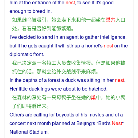
him
at the
entrance
of the
nest
,
to
see
if
it's
good
enough to
breed
in
.
如果
雌
鸟
被
吸引
，
她
会
走
下来
和
他
一起
坐
在
巢穴
入口
处
，
看看
是否
好
到能够
繁殖
。
I
've
decided
to
send
in an
agent
to
gather
intelligence
.
but
if
he
gets
caught
it
will
stir up
a
hornet's
nest
on
the
diplomatic
front
.
我
已
决定
派
一名
特工人员
去
收集
情报
。
但是
如果
他
被
抓住
的话
。
那
就会
给
外交
战线
带来
麻烦
。
In
the
depths
of
a
forest
a
duck
was
sitting
in
her
nest
.
Her
little
ducklings
were
about to be
hatched
.
在
森林
的
深处
有
一
只
母
鸭子
坐
在
她
的
巢
中
，
她
的
小
鸭
子
们
即将
孵
出来
。
Others
are
calling
for
boycotts
of
his
movies
and
of a
concert
next
month
planned
at
Beijing
's "Bird's
Nest
"
National
Stadium
.