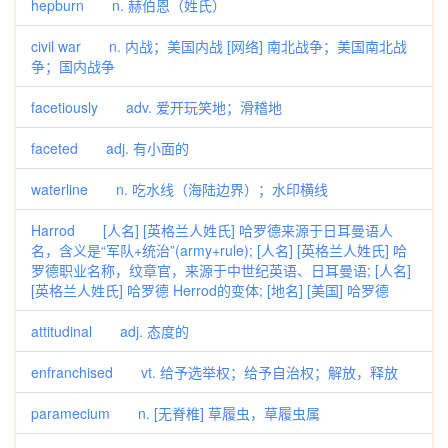
hepburn n. 赫伯恩（姓氏）
civil war n. 内战；美国内战 [网络] 南北战争；美国南北战
争；国内战争
facetiously adv. 爱开玩笑地；滑稽地
faceted adj. 有小面的
waterline n. 吃水线（海陆边界）；水印横线
Harrod [人名] [英格兰人姓氏] 哈罗德来源于日耳曼语人
名，含义是“军队+统治”(army+rule); [人名] [英格兰人姓氏] 哈
罗德职业名称，纹章官，来源于中世纪英语、日耳曼语; [人名]
[英格兰人姓氏] 哈罗德 Herrod的变体; [地名] [美国] 哈罗德
attitudinal adj. 态度的
enfranchised vt. 给予选举权；给予自治权；解放，释放
paramecium n. [无脊椎] 草履虫，草履虫属