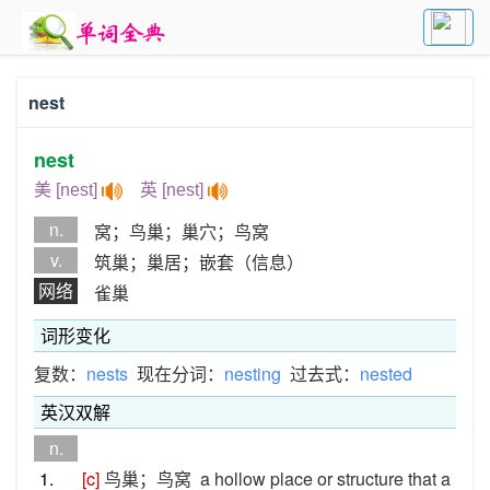
nest
nest
美 [nest]
英 [nest]
n.
窝；鸟巢；巢穴；鸟窝
v.
筑巢；巢居；嵌套（信息）
网络
雀巢
词形变化
复数：
nests
现在分词：
nesting
过去式：
nested
英汉双解
n.
1.
[c]
鸟巢；鸟窝
a hollow place or structure that a