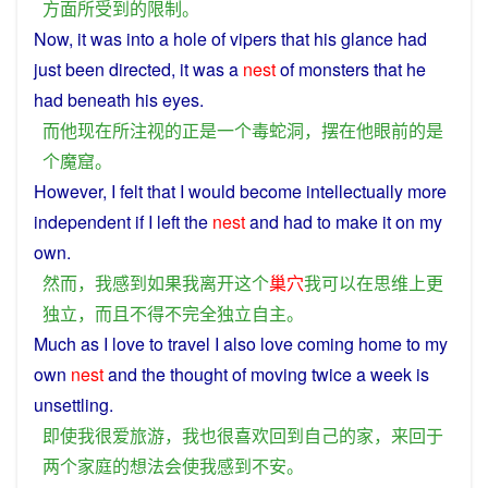
方面
所
受到
的
限制
。
Now
, it
was
into
a
hole
of
vipers
that
his
glance
had
just
been directed, it
was
a
nest
of
monsters
that
he
had
beneath
his
eyes
.
而
他
现在
所
注视
的
正是
一个
毒蛇
洞
，
摆
在
他
眼前
的
是
个
魔窟
。
However
,
I
felt
that
I
would
become
intellectually
more
independent
if
I
left
the
nest
and had to make it
on
my
own.
然而
，
我
感到
如果
我
离开
这个
巢穴
我
可以
在
思维
上
更
独立
，
而且
不得
不
完全
独立自主
。
Much as
I
love
to
travel
I
also
love
coming
home
to my
own
nest
and the
thought
of
moving twice a week
is
unsettling
.
即使
我
很
爱
旅游
，
我
也
很
喜欢
回到
自己
的
家
，
来回
于
两
个
家庭
的
想法
会
使
我
感到
不安
。