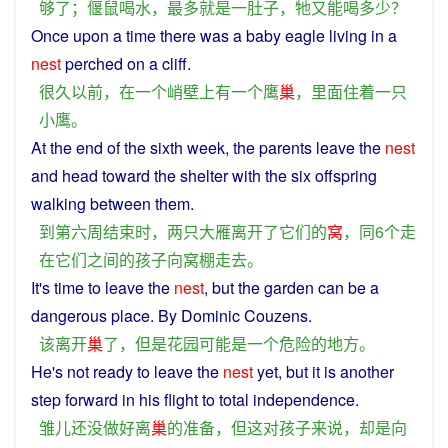
够
了
；
偃鼠
喝水
，
最多
就是
一肚子
，
牠
又
能
喝
多少
？
Once upon
a
time
there
was
a
baby
eagle
living
in
a
nest
perched
on
a
cliff
.
很
久
以前
，
在
一个
峭壁
上
有
一个
鹰
巢
，
里面
住
着
一
只
小
鹰
。
At
the
end
of the sixth
week
, the parents
leave
the
nest
and head
toward
the
shelter
with
the
six
offspring
walking
between
them
.
到
第六
周
结束
时
，
两
只
大雁
离开
了
它们
的
窝
，
同
6
个
走
在
它们
之间
的
孩子
向
窝棚
走
去
。
It's time to
leave
the
nest
,
but
the
garden
can
be
a
dangerous
place
. By Dominic Couzens.
该
离开
巢
了
，
但是
花园
可能
是
一个
危险
的
地方
。
He's
not
ready
to
leave
the
nest
yet
,
but
it
is
another
step
forward in his flight to
total
independence
.
雏儿
还
没
做好
离
巢
的
准备
，
但
这
对
孩子
来说
，
却
是
向