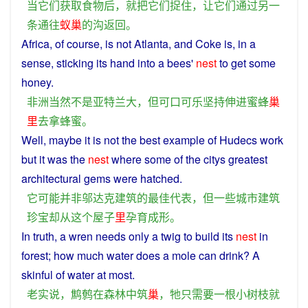
当
它们
获取
食物
后
，
就
把
它们
捉住
，
让
它们
通过
另
一
条
通往
蚁巢
的
沟
返回
。
Africa
, of
course
, is
not
Atlanta
, and
Coke
is, in a
sense,
sticking
its
hand
into
a
bees
'
nest
to
get
some
honey
.
非洲
当然
不是
亚特兰大
，
但
可口可乐
坚持
伸
进
蜜蜂
巢
里
去
拿
蜂蜜
。
Well,
maybe
it
is
not
the
best
example
of
Hudecs work
but
it
was the
nest
where
some
of the
citys
greatest
architectural
gems
were hatched.
它
可能
并非
邬达克
建筑
的
最佳
代表
，
但
一些
城市
建筑
珍宝
却
从
这个
屋子
里
孕育
成形
。
In
truth
,
a
wren
needs
only
a
twig
to
build
its
nest
in
forest
; how
much
water
does
a mole
can
drink
? A
skinful
of
water at
most
.
老实
说
，
鹪鹩
在
森林
中
筑
巢
，
牠
只
需要
一
根
小树枝
就