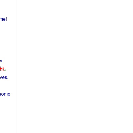
me
!
ed
.
粉
。
aves
.
 some