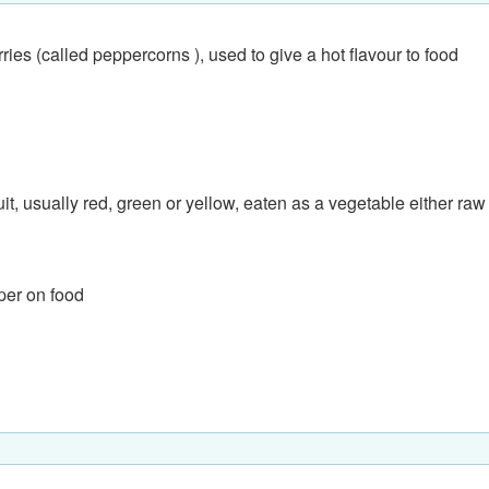
ies (called peppercorns ), used to give a hot flavour to food
uit, usually red, green or yellow, eaten as a vegetable either raw
per on food