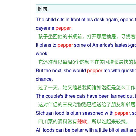
例句
The
child
sits
in
front
of
his
desk
again
,
opens
cayenne
pepper
.
孩子
坐
回
他
的
书桌
前
，
打开
那
层
抽屉
，
寻找
着
It
plans
to
pepper
some
of
America
's
fastest
-
gr
week
.
它
还
准备
以
每周
3
个
的
频率
在
美国
增长
最快
的
But the next,
she
would
pepper
me
with
questi
chance
.
过
了
一天
，
她
又
缠
着
我
问
诸如
潜艇
是
怎么
工作
The
couple
's
three
cats
have
been farmed
out
这
对
伴侣
的
三
只
宠物
猫
已经
送给
了
朋友
和
邻居
Sichuan
food
is
often
seasoned
with
pepper
,
s
四川
菜
的
调料
常有
辣椒
，
所以
吃起来
较
辣
。
All
foods
can
be
better
with
a little bit
of
salt
an