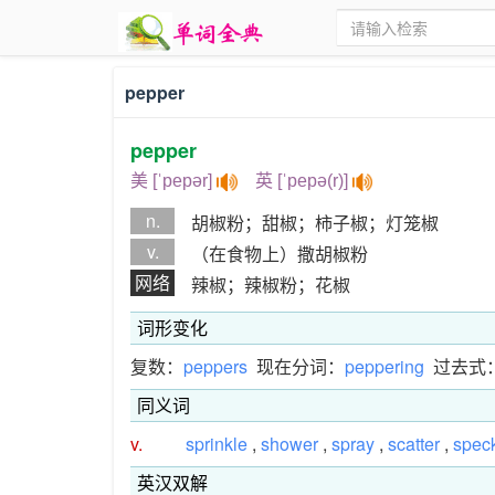
pepper
pepper
美 [ˈpepər]
英 [ˈpepə(r)]
n.
胡椒粉；甜椒；柿子椒；灯笼椒
v.
（在食物上）撒胡椒粉
网络
辣椒；辣椒粉；花椒
词形变化
复数：
peppers
现在分词：
peppering
过去式
同义词
v.
sprinkle
,
shower
,
spray
,
scatter
,
spec
英汉双解