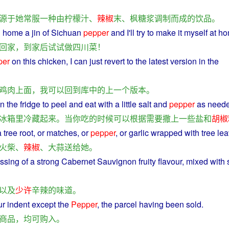
源于
她
常服
一种
由
柠檬
汁
、
辣椒
末
、
枫
糖浆
调制
而
成
的
饮品
。
g
home
a
jin
of
Sichuan
pepper
and
I
'll
try
to
make
it myself at
ho
回家
，
到家
后
试试
做
四川
菜
！
per
on this
chicken
,
I
can
just
revert
to
the latest
version
in the
鸡肉
上面
，
我
可以
回到
库
中
的
上一个
版本
。
in
the
fridge
to
peel
and
eat
with
a
little
salt
and
pepper
as
need
冰箱里
冷藏
起来
。
当
你
吃
的
时候
可以
根据
需要
撒
上
一些
盐
和
胡椒
a
tree
root
, or
matches
, or
pepper
, or
garlic
wrapped
with
tree
le
火柴
、
辣椒
、
大蒜
送给
她
。
essing of
a
strong
Cabernet
Sauvignon
fruity
flavour
, mixed with
以及
少许
辛辣
的
味道
。
ur
indent
except
the
Pepper
, the
parcel
having
been
sold
.
商品
，
均
可
购
入
。