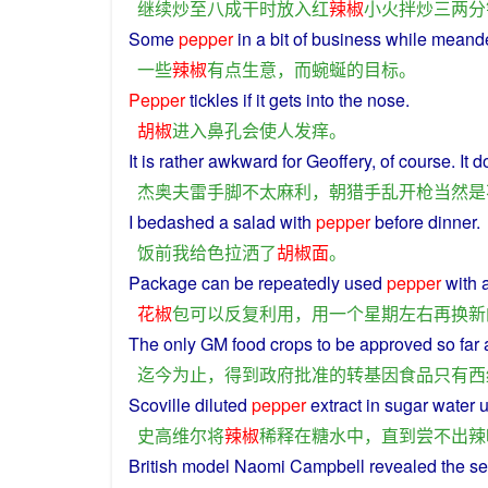
继续
炒
至
八成
干
时
放入
红
辣椒
小火
拌
炒
三
两
分
Some
pepper
in
a
bit
of
business
while
meande
一些
辣椒
有点
生意
，
而
蜿蜒
的
目标
。
Pepper
tickles
if it gets
into
the
nose
.
胡椒
进入
鼻孔
会
使
人
发痒
。
It
is
rather
awkward for Geoffery,
of
course
. It 
杰奥夫雷
手脚
不
太
麻利
，
朝
猎手
乱
开枪
当然
是
I
bedashed
a
salad
with
pepper
before
dinner
.
饭前
我
给
色拉
洒
了
胡椒面
。
Package
can
be
repeatedly
used
pepper
with 
花椒
包
可以
反复
利用
，
用
一个
星期
左右
再
换
新
The
only
GM
food
crops to
be
approved
so far
迄今为止
，
得到
政府
批准
的
转基因
食品
只有
西
Scoville
diluted
pepper
extract
in
sugar water
u
史高维尔
将
辣椒
稀释
在
糖水
中
，
直到
尝
不
出
辣
British
model
Naomi
Campbell
revealed
the se