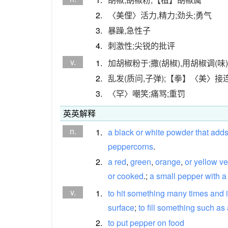
2.
〈美俚〉活力,精力;劲头;勇气
3.
暴躁,急性子
4.
刺激性;尖锐的批评
v.
1.
加胡椒粉于;撒(胡椒),用胡椒调(味)
2.
乱发(质问,子弹);【拳】〈美〉接
3.
〈罕〉嘲笑;痛骂;重罚
英英解释
n.
1.
a
black
or
white
powder
that
add
peppercorns
.
2.
a
red
,
green
,
orange
,
or
yellow
ve
or
cooked
.;
a
small
pepper
with
a
v.
1.
to
hit
something
many
times
and
surface
;
to
fill
something
such
as
2.
to
put
pepper
on
food