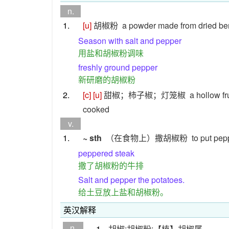
n.
1.
[u]
胡椒粉
a powder made from dried berr
Season with salt and pepper
用盐和胡椒粉调味
freshly ground pepper
新研磨的胡椒粉
2.
[c]
[u]
甜椒；柿子椒；灯笼椒
a hollow fr
cooked
v.
1.
~ sth
（在食物上）撒胡椒粉
to put pep
peppered steak
撒了胡椒粉的牛排
Salt and pepper the potatoes.
给土豆放上盐和胡椒粉。
英汉解释
n.
1.
胡椒;胡椒粉;【植】胡椒属