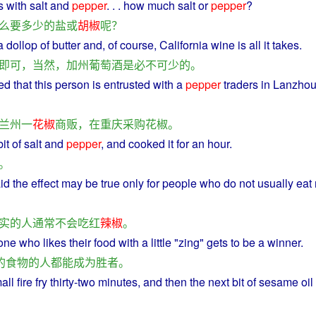
s
with
salt
and
pepper
. . .
how
much
salt
or
pepper
?
么
要
多少
的
盐
或
胡椒
呢？
a
dollop
of
butter
and, of
course
,
California
wine
is
all it takes.
即可
，
当然
，
加州
葡萄酒
是
必不可少
的
。
ed
that this
person
is
entrusted
with
a
pepper
traders
in
Lanzho
兰州
一
花椒
商贩
，
在
重庆
采购
花椒
。
it of
salt
and
pepper
,
and
cooked
it for an
hour
.
。
id the
effect
may
be
true
only
for
people
who do
not
usually
eat
实
的
人
通常
不会
吃
红
辣椒
。
one
who
likes
their
food
with a little "zing"
gets
to
be
a
winner
.
的
食物
的
人
都
能
成为
胜者
。
all fire
fry
thirty-two
minutes
, and
then
the
next
bit
of sesame oil