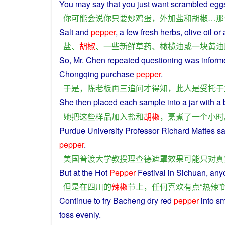
You
may
say
that
you
just
want
scrambled
egg
你
可能
会
说
你
只要
炒
鸡蛋
，
外加
盐
和
胡椒
…
那
Salt
and
pepper
,
a
few
fresh
herbs
, olive oil
or
盐
、
胡椒
、
一些
新鲜
草药
、
橄榄油
或
一块
黄油
So, Mr.
Chen
repeated
questioning
was
inform
Chongqing
purchase
pepper
.
于是
，
陈
老板
再三
追问
才
得知
，
此人
是
受托
于
She
then
placed
each
sample
into
a
jar with
a
b
她
把
这些
样品
加入
盐
和
胡椒
，
烹煮
了
一个
小时
Purdue
University
Professor
Richard
Mattes sa
pepper
.
美国
普
渡
大学
教授
理查德
遮
罩
效果
可能
只
对
真
But
at the
Hot
Pepper
Festival
in
Sichuan
,
any
但是
在
四川
的
辣椒
节
上
，
任何
喜欢
有点
“
热辣
”
Continue
to
fry
Bacheng
dry
red
pepper
into sm
toss
evenly
.