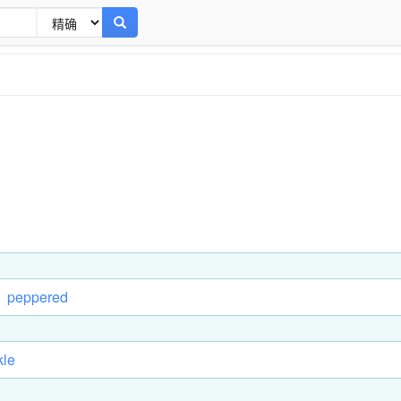
：
peppered
kle