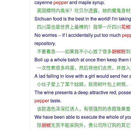
cayenne
pepper
and
maple
syrup
.
英国
模特
内奥米
？
坎贝尔
透露
，
她
的
魔鬼
身材
Sichuan
food
is
the best in the
world
!
I
'm
takin
四川
菜
也是
世界
上
最棒
的
！
我
带
一
斤
四川
花椒
No
worries
--
if
I
accidentally
put
too
much
pep
repository
.
不要
着急
――
如果
我
不
小心
放
了
很多
胡椒
粉
到
Boil
up
a
whole batch at
once
then
keep
them
一次性
煮
很多
鸡蛋
，
然后
将
他们
去
壳
，
并
放入
A
lad
falling in
love
with
a
girl
would
send
her
小伙子
爱上
了
某个
姑娘
，
就
用
树叶
包
上
树根
、
The
wine
presents
a
deep
attractive
red
, poss
pepper
taste
.
该
款
酒
色泽
深红
诱人
，
有
很
强烈
的
赤
霞
珠
果
香
We have been
able
to execute the whole
of
yo
除
胡椒
无
货
不能
采购
外
，
贵
公司
所
订购
的
其它