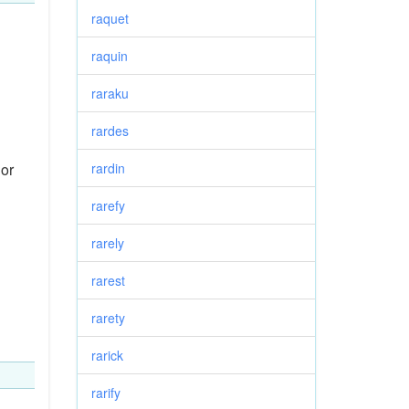
raquet
raquin
raraku
rardes
 or
rardin
rarefy
rarely
rarest
rarety
rarick
rarify