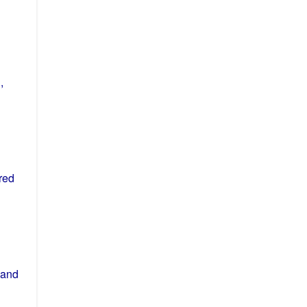
u
,
red
 and