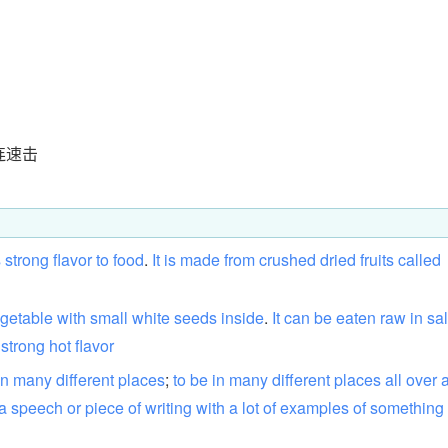
连速击
s
strong
flavor
to
food
.
It
is
made
from
crushed
dried
fruits
called
getable
with
small
white
seeds
inside
.
It
can
be
eaten
raw
in
sa
strong
hot
flavor
in
many
different
places
;
to
be
in
many
different
places
all
over
a
speech
or
piece
of
writing
with
a
lot
of
examples
of
something