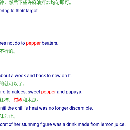
钟
，
然后
下
些许
麻油
拌
炒
均匀
即可
。
ring
to their
target
.
does not do to
pepper
beaters.
不行
的
。
about
a
week
and
back
to
new
on it.
的
就
可以
了
。
 are
tomatoes
,
sweet
pepper
and
papaya
.
红柿
、
甜椒
和
木瓜
。
ntil
the
chilli
's
heat
was
no
longer
discernible
.
味
为止
。
cret of
her
stunning
figure
was
a
drink
made
from
lemon
juice
,