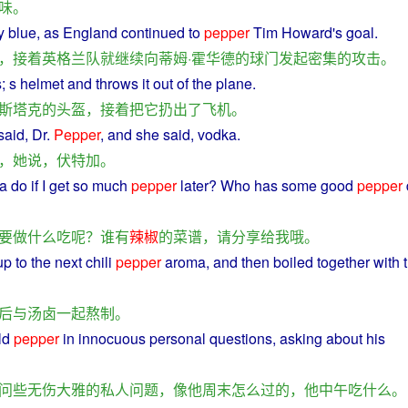
味
。
y
blue
,
as
England
continued
to
pepper
Tim Howard's
goal
.
，
接着
英格兰
队
就
继续
向
蒂姆·霍华德
的
球门
发起
密集
的
攻击
。
; s
helmet
and
throws
it
out
of the
plane
.
斯塔克
的
头盔
，
接着
把
它
扔
出
了
飞机
。
said
, Dr.
Pepper
, and
she
said,
vodka
.
，
她
说
，
伏特加
。
a
do
if
I
get
so
much
pepper
later
?
Who
has
some
good
pepper
要
做
什么
吃
呢？
谁
有
辣椒
的
菜谱
，
请
分享
给
我
哦
。
up to the
next
chili
pepper
aroma
,
and
then
boiled
together
with 
后
与
汤
卤
一起
熬
制
。
ld
pepper
in
innocuous
personal
questions
,
asking
about
his
问
些
无伤大雅
的
私人
问题
，
像
他
周末
怎么
过
的
，
他
中午
吃
什么
。