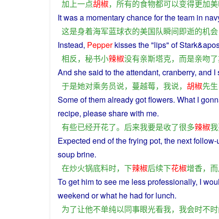
加上
一点
胡椒
，
所有
的
食物
都
可以
变得
更加
美
It
was
a
momentary
chance
for the
team
in
nav
这
是
身着
海军
蓝
球衣
的
美国
队
瞬间
即
逝
的
机会
Instead
,
Pepper
kisses
the "lips"
of
Stark
&apos
相反
，
秘书
小
辣椒
没有
亲
斯塔克
，
而是
亲吻
了
And
she
said
to
the
attendant
,
cranberry
, and
I
于是
她
对
乘务员
说
，
蔓
越
莓
，
我
说
，
胡椒
先生
Some of them already
got
flowers
.
What
I
gonn
recipe
,
please
share
with me.
有些
已经
开花
了
。
后来
我
要是
收
了
很多
辣椒
我
Expected
end
of the
frying
pot
, the
next
follow-
soup
brine
.
在
炒
火锅
底
料
时
，
下
辣椒
后续
下
花椒
增
香
，
而
To get
him
to
see
me
less
professionally,
I
wou
weekend
or
what
he
had
for
lunch
.
为了
让
他
不
单纯
以
同事
眼光
看
我
，
我
会
时不时