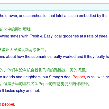
the
drawer
, and searches
for
that
faint
allusion embodied by the
记忆
中
的
那
份
朦胧
。
owing
states
with
Fresh
&
Easy
local
groceries
at
a
rate of three
某些
州
大量
建设
新
易
杂货店
。
ons
about
how
the
submarines
really
worked
and
if
they
really
h
的
，
他们
有
没有
机会
找到
飞机
的
残骸
这
一类
的
问题
。
to
friends
and
neighbors
,
but
Strong's
dog
,
Pepper
, is
still
with
h
。
但是
沙琳
的
那
只
名叫
Peper
的
宠物
狗
仍然
陪伴
着
她
。
o
it
tastes
spicy
and
hot
.
d
pepper
.