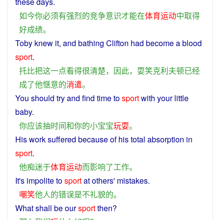
these
days
.
如今
你
必须
有
强烈
的
竞争
意识
才能
在
体育运动
中
取得
好
成绩
。
Toby
knew
it
, and
bathing
Clifton
had
become
a
blood
sport
.
托
比
把
这
一点
看
得
很
清楚
，
因此
，
耍笑
克利夫顿
已经
成
了
他
惬意
的
消遣
。
You
should
try
and
find
time
to
sport
with
your
little
baby
.
你
应该
抽
时间
和
你
的
小
宝宝
玩耍
。
His
work
suffered
because of his total absorption
in
sport
.
他
痴迷
于
体育运动
而
影响
了
工作
。
It's
impolite
to
sport
at
others
'
mistakes
.
嘲笑
他人
的
错误
是
不礼貌
的
。
What
shall
be
our
sport
then
?