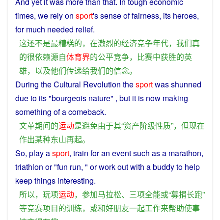
And
yet
it
was
more
than
that.
In
tough
economic
times
,
we
rely
on
sport
's sense
of
fairness
, its
heroes
,
for
much needed relief.
这
还
不是
最
糟糕
的
，
在
激烈
的
经济
竞争
年代
，
我们
真
的
很
依赖
源自
体育界
的
公平
竞争
，
比赛
中
获胜
的
英
雄
，
以及
他们
传递
给
我们
的
信念
。
During
the
Cultural
Revolution the
sport
was
shunned
due
to
its
"
bourgeois
nature
" ,
but
it
is
now
making
something
of
a
comeback
.
文革
期间
的
运动
是
避免
由于
其
“
资产阶级
性质
”，
但
现在
作出
某
种
东山再起
。
So,
play
a
sport
,
train
for an
event
such
as a
marathon
,
triathlon
or
"fun
run
, "
or
work
out with a
buddy
to
help
keep
things
interesting
.
所以
，
玩
项
运动
，
参加
马拉松
、
三
项
全能
或
“
募捐
长跑
”
等
竞赛
项目
的
训练
，
或
和
好
朋友
一起
工作
来
帮助
使
事