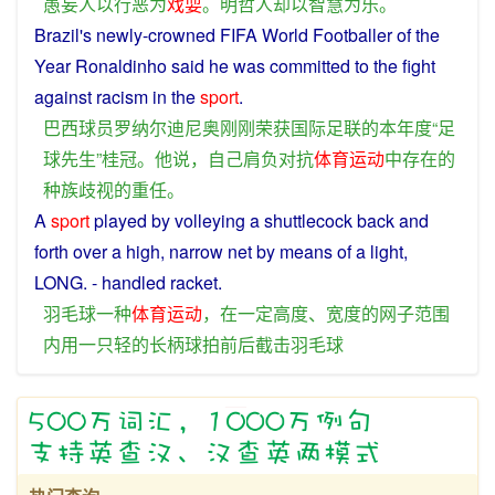
愚妄
人
以
行
恶
为
戏耍
。
明哲人
却
以
智慧
为
乐
。
Brazil
's
newly
-crowned
FIFA
World
Footballer
of
the
Year
Ronaldinho
said
he
was committed to the fight
against
racism
in the
sport
.
巴西
球员
罗纳尔迪尼奥
刚刚
荣获
国际足联
的
本年度
“
足
球
先生
”
桂冠
。
他
说
，
自己
肩负
对抗
体育运动
中
存在
的
种族歧视
的
重任
。
A
sport
played
by
volleying
a
shuttlecock
back
and
forth
over
a
high
, narrow
net
by
means
of
a
light
,
LONG
. -
handled
racket
.
羽毛球
一种
体育运动
，
在
一定
高度
、
宽度
的
网子
范围
内
用
一
只
轻
的
长
柄
球拍
前后
截击
羽毛球