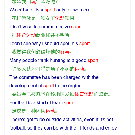
那么
我们
玩
什么
好
呢？
Water ballet
is
a
sport
only for
women
.
花样游泳
是
一
项
女子
运动
项目
It isn't
wise
to
commercialize
sport
.
把
体育运动
商业化
并不
明智
。
I
don't
see
why
I
should
spoil
his
sport
.
我
觉得
我
何必
破坏
他
的
好事
。
Many
people
think
hunting
is
a
good
sport
.
许多
人
认为
打猎
是
项
了不起
的
运动
。
The
committee
has
been
charged with the
development
of
sport
in
the
region
.
委员会
已
被
赋予
在
该
地区
发展
体育运动
的
职责
。
Football
is
a kind of
team
sport
.
足球
是
一种
团队
运动
。
There's
got
to be
outside
activities, even if
it
's
not
football
,
so
they
can
be with their
friends
and
enjoy