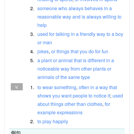
2.
someone
who
always
behaves
in
a
reasonable
way
and
is
always
willing
to
help
3.
used
for
talking
in
a
friendly
way
to
a
boy
or
man
4.
jokes
,
or
things
that
you
do
for
fun
5.
a
plant
or
animal
that
is
different
in
a
noticeable
way
from
other
plants
or
animals
of
the
same
type
v.
1.
to
wear
something
,
often
in
a
way
that
shows
you
want
people
to
notice
it
;
used
about
things
other
than
clothes
,
for
example
expressions
2.
to
play
happily
例句