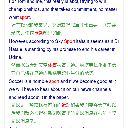
For
Tom
and
me
,
this
really
is
about trying
to
win
championships
,
and
that
takes
commitment
,
no
matter
what
sport
.
对于
Tom
和
我
来说
，
这
对
获得
冠军
非常
重要
。
这
需要
承诺
，
任何
运动
都
是
如此
。
However
,
according
to
Sky
Sport
Italia
it
seems
as if
Di
Natale is standing
by
his
promise
to
end
his
career
in
Udine.
然而
据
意大利
天空
体育
报道
，
迪
。
纳塔莱
似乎
准备
信
守
自己
将
在
乌迪内斯
结束
职业生涯
的
承诺
。
Soccer
is
a
horrible
sport
and
if
we
become
good at it
we
will
have
to
hear
about it on our
news
channels
and
read
about it
in
the
paper
.
足球
是
一
项
糟糕
得
可怕
的
运动
如果
我们
变
强大
了
那
以
后
我们
就
必须
得
在
新闻
频道
里
听
足球
消息
在
报纸
上
读
足球
消息
了
。