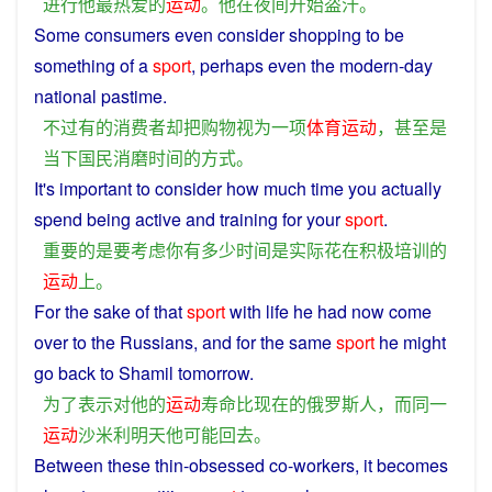
进行
他
最
热爱
的
运动
。
他
在
夜间
开始
盗汗
。
Some
consumers
even
consider
shopping
to
be
something of
a
sport
, perhaps
even
the
modern
-day
national
pastime
.
不过
有的
消费者
却
把
购物
视为
一
项
体育运动
，
甚至
是
当下
国民
消磨
时间
的
方式
。
It's
important
to
consider
how
much
time
you
actually
spend
being
active
and
training
for your
sport
.
重要
的
是
要
考虑
你
有
多少
时间
是
实际
花
在
积极
培训
的
运动
上
。
For the sake of that
sport
with
life
he
had
now
come
over
to
the
Russians
,
and
for the
same
sport
he
might
go
back
to Shamil
tomorrow
.
为了
表示
对
他
的
运动
寿命
比
现在
的
俄罗斯
人
，
而
同一
运动
沙米利
明天
他
可能
回去
。
Between
these
thin
-
obsessed
co-workers, it
becomes