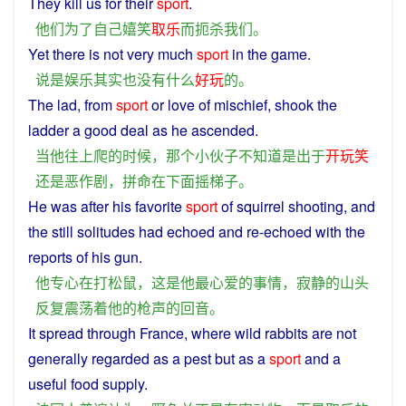
They
kill
us
for
their
sport
.
他们
为了
自己
嬉笑
取乐
而
扼杀
我们
。
Yet there
is
not
very
much
sport
in
the
game
.
说
是
娱乐
其实
也
没有
什么
好玩
的
。
The
lad
,
from
sport
or love
of
mischief
,
shook
the
ladder
a good deal
as
he
ascended
.
当
他
往
上
爬
的
时候
，
那个
小伙子
不
知道
是
出于
开玩笑
还
是
恶作剧
，
拼命
在
下面
摇
梯子
。
He
was
after his
favorite
sport
of
squirrel
shooting
, and
the
still
solitudes
had
echoed
and re-echoed with the
reports of his
gun
.
他
专心
在
打
松鼠
，
这
是
他
最心爱
的
事情
，
寂静
的
山头
反复
震荡
着
他
的
枪声
的
回音
。
It spread
through
France, where wild rabbits are
not
generally
regarded
as a
pest
but
as a
sport
and
a
useful
food
supply
.