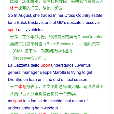
比如
：
送
花
给
她
，
没有
任何
理由
；
买
两
张
他
最喜爱
的
体育
比赛
的
门票
，
陪
他
一起
去
！
So
in
August
,
she
traded
in
her
Cross
Country
estate
for
a
Buick
Enclave,
one
of
GM
's
upscale
crossover
sport
-
utility
vehicles
.
于是
，
在
今年
8月份，
她
把
自己
的
座
驾
CrossCountry
换成
了
别克昂科雷
（
BuickEnclave
）——
通用
汽车
（
GM
）
旗下
的
一
款
高端
跨
界
休
旅
车
（
crossoverSUV
）。
La
Gazzetta
dello
Sport
understands
Juventus
'
general manager Beppe Marotta is
trying
to
get
Drenthe
on
loan
until
the
end of
next
season
.
米兰
体育
报
表示
，
尤文图斯
总经理
贝佩
。
马洛塔
试图
从
西甲
巨人
那里
租借
德伦特
一个
赛季
。
as
sport
to
a
fool
to
do
mischief
:
but
a
man
of
understanding
hath
wisdom
.