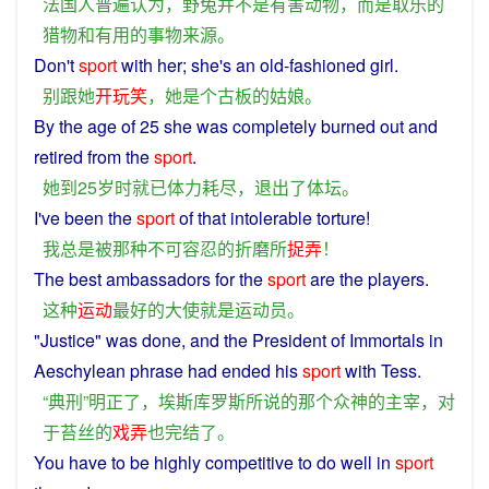
法国人
普遍
认为
，
野兔
并不是
有害
动物
，
而是
取乐
的
猎物
和
有用
的
事物
来源
。
Don't
sport
with
her
;
she
's
an
old-fashioned
girl
.
别
跟
她
开玩笑
，
她
是
个
古板
的
姑娘
。
By
the
age
of 25
she
was
completely
burned
out
and
retired from the
sport
.
她
到
25
岁
时
就
已
体力
耗尽
，
退出
了
体坛
。
I
've
been
the
sport
of
that
intolerable
torture
!
我
总是
被
那种
不可容忍
的
折磨
所
捉弄
！
The
best
ambassadors
for the
sport
are
the
players
.
这种
运动
最好
的
大使
就是
运动员
。
"Justice"
was
done
,
and
the
President
of
Immortals in
Aeschylean
phrase
had
ended
his
sport
with
Tess.
“
典
刑
”
明
正
了
，
埃斯库罗斯
所
说
的
那个
众
神
的
主宰
，
对
于苔丝
的
戏弄
也
完结
了
。
You
have
to
be
highly
competitive
to do
well
in
sport