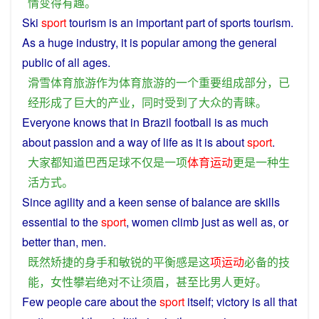
情
变得
有趣
。
Ski
sport
tourism
is
an
important
part
of
sports
tourism
.
As
a
huge
industry
, it is
popular
among the general
public
of all ages.
滑雪
体育
旅游
作为
体育
旅游
的
一个
重要
组成部分
，
已
经
形成
了
巨大
的
产业
，
同时
受到
了
大众
的
青睐
。
Everyone
knows
that in
Brazil
football
is
as
much
about passion and
a
way of
life
as it
is
about
sport
.
大家
都
知道
巴西
足球
不仅
是
一
项
体育运动
更
是
一种
生
活方式
。
Since
agility
and
a
keen
sense
of
balance
are
skills
essential
to
the
sport
,
women
climb
just as well as,
or
better
than
,
men
.
既然
矫捷
的
身手
和
敏锐
的
平衡
感
是
这
项
运动
必备
的
技
能
，
女性
攀岩
绝对
不
让
须眉
，
甚至
比
男人
更好
。
Few
people
care
about the
sport
itself
;
victory
is
all
that