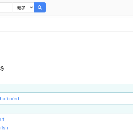
场
harbored
rf
rish