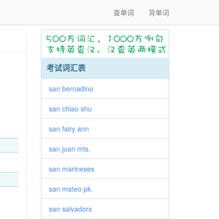
查单词
背单词
考试词汇表
san bernadino
san chiao shu
san fairy ann
san juan mts.
san marineses
san mateo pk.
san salvadors