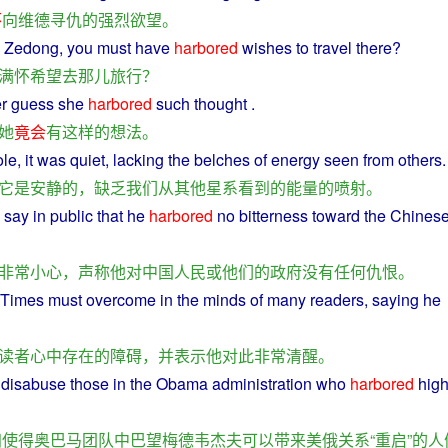
怀
向
维德
寻
仇
的
强烈
欲望
。
 Zedong,
you
must
have
harbored
wishes
to
travel
there
?
满怀
希望
去
那儿
旅行
？
r
guess
she
harbored
such
thought
.
她
竟会
有
这样
的
想法
。
ole,
it
was
quiet
,
lacking
the belches of
energy
seen
from
others
.
它
是
安静
的
，
缺乏
我们
从
其他
星系
看到
的
能量
的
喷射
。
o
say
in
public
that
he
harbored
no
bitterness
toward
the Chines
非常
小心
，
声称
他
对
中国人民
或
他们
的
政府
没有任何
仇恨
。
Times
must
overcome
in the
minds
of
many
readers
,
saying
he
读者
心中
存在
的
障碍
，
并
表示
他
对
此
非常
清醒
。
disabuse those in the
Obama
administration who
harbored
hig
归
使得
奥巴马
团队
中
巴望
梅德韦杰夫
可以
带来
美
俄
关系
“
重启
”
的
人