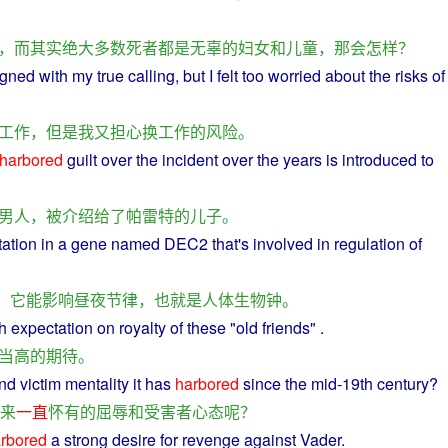
，
而
其实
绝大多数
死者
都
是
无辜
的
妇女
和
儿童
，
那
会
怎样
？
gned with my true calling,
but
I
felt too
worried
about the
risks
of
工作
，
但是
我
又
担心
换
工作
的
风险
。
harbored
guilt
over the incident over the
years
is
introduced
to
男人
，
被
介绍
给
了
帕雷特
的
儿子
。
ation
in a
gene
named DEC2 that's involved in regulation of
，
它
能
影响
昼夜
节律
，
也就是
人体
生物钟
。
h
expectation
on
royalty
of
these "old friends" .
当
高
的
期待
。
nd
victim
mentality
it
has
harbored
since
the mid-19th
century
?
来
一直
怀有
的
屈辱
和
受害者
心态
呢？
rbored
a
strong
desire
for
revenge
against
Vader
.