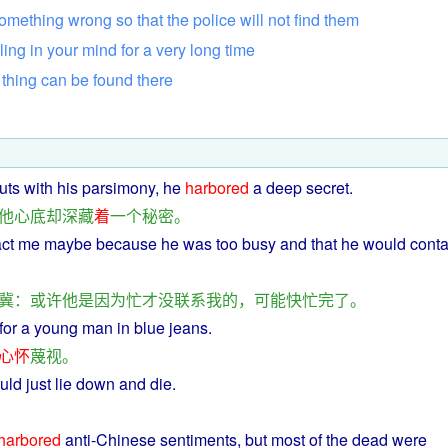
omething
wrong
so
that
the
police
will
not
find
them
ling
in
your
mind
for
a
very
long
time
thing
can
be
found
there
uts
with his
parsimony
,
he
harbored
a
deep
secret
.
他
心底
却
深藏
着
一个
秘密
。
ct
me
maybe
because
he
was
too
busy
and that he
would
conta
冀
：
或许
他
是
因为
忙
才
没
联系
我
的
，
可能
快
忙
完了
。
for
a young man
in
blue
jeans
.
心怀
蔑视
。
uld
just
lie
down
and
die
.
harbored
anti
-
Chinese
sentiments,
but
most
of the
dead
were