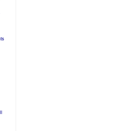
ts
ll