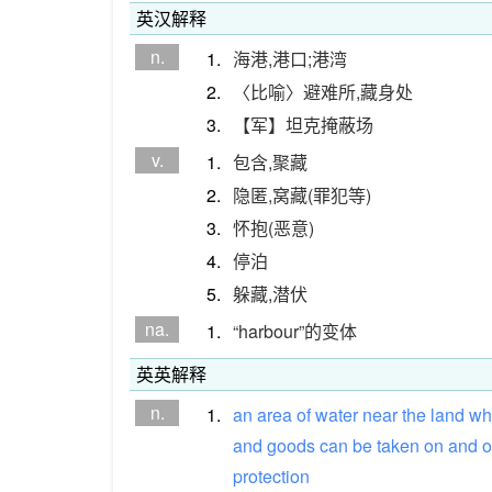
英汉解释
n.
1.
海港,港口;港湾
2.
〈比喻〉避难所,藏身处
3.
【军】坦克掩蔽场
v.
1.
包含,聚藏
2.
隐匿,窝藏(罪犯等)
3.
怀抱(恶意)
4.
停泊
5.
躲藏,潜伏
na.
1.
“harbour”的变体
英英解释
n.
1.
an
area
of
water
near
the
land
wh
and
goods
can
be
taken
on
and
o
protection