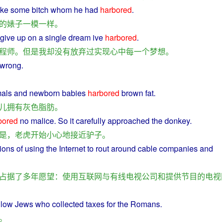
ike some bitch whom
he
had
harbored
.
的
婊
子
一模一样
。
give
up
on
a
single
dream
ive
harbored
.
程师
。
但是
我
却
没有
放弃
过
实现
心中
每
一个
梦想
。
wrong
.
als
and
newborn
babies
harbored
brown
fat
.
儿
拥有
灰色
脂肪
。
bored
no
malice
.
So
it
carefully
approached
the
donkey
.
是
，
老虎
开始
小心地
接近
驴子
。
sions
of
using
the
Internet
to rout around
cable
companies
and
占据
了
多年
愿望
：
使用
互联网
与
有线电视
公司
和
提供
节目
的
电视
llow
Jews who collected taxes for the
Romans
.
。