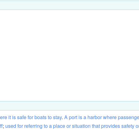
ere
it
is
safe
for
boats
to
stay
.
A
port
is
a
harbor
where
passenge
ff
;
used
for
referring
to
a
place
or
situation
that
provides
safety
o