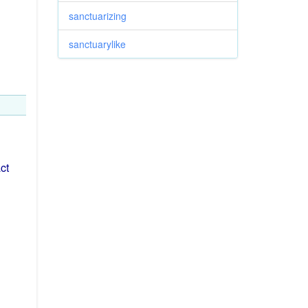
sanctuarizing
sanctuarylike
ct