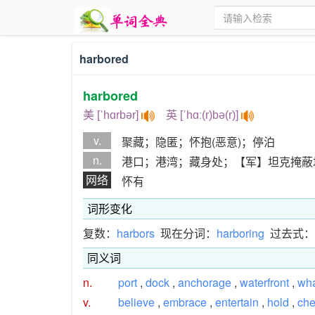
harbored
harbored
美 [ˈhɑrbər]
英 [ˈhɑː(r)bə(r)]
v.
聚藏；隐匿；怀抱(恶意)；停泊
n.
港口；港湾；藏身处；【军】坦克掩蔽
网络
怀有
词形变化
复数：
harbors
现在分词：
harboring
过去式：
同义词
n.
port
,
dock
,
anchorage
,
waterfront
,
wha
v.
believe
,
embrace
,
entertain
,
hold
,
che