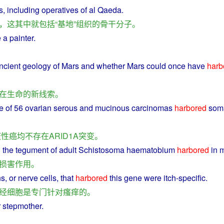
s
,
including
operatives
of
al
Qaeda.
，
这
其中
就
包括
“
基地
”
组织
的
骨干分子
。
e
a
painter
.
ncient
geology
of
Mars
and whether
Mars
could
once have
harb
在
生命
的
新
线索
。
e of 56
ovarian
serous
and
mucinous
carcinomas
harbored
soma
液
性
癌
均
不
存在
ARID1A
突变
。
n
the
tegument
of adult
Schistosoma
haematobium
harbored
in
m
损害
作用
。
ns
,
or
nerve
cells, that
harbored
this
gene
were
itch
-
specific
.
经细胞
是
专门
针对
瘙痒
的
。
r
stepmother
.