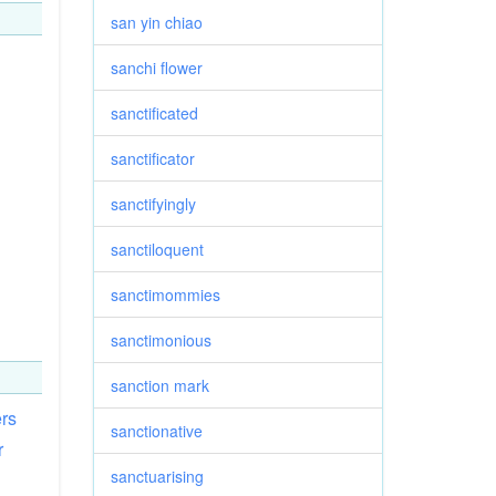
san yin chiao
sanchi flower
sanctificated
sanctificator
sanctifyingly
sanctiloquent
sanctimommies
sanctimonious
sanction mark
rs
sanctionative
r
sanctuarising