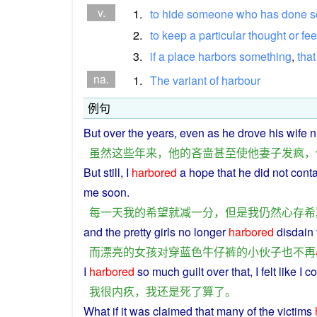
v.
1.
to
hide
someone
who
has
done
s
2.
to
keep
a
particular
thought
or
fee
3.
if
a
place
harbors
something
,
that
na.
1.
The
variant
of
harbour
例句
But
over the
years
,
even
as
he
drove
his
wife
n
虽然
这些
年
来
，
他
的
吝啬
甚至
使
他
妻子
发疯
，
But
still
,
I
harbored
a
hope
that
he
did not
conta
me soon.
每
一
天
我
的
希望
就
减
一
分
，
但是
我
仍然
心存
希
and
the
pretty
girls
no longer
harbored
disdain
而
漂亮
的
女孩
对
穿
蓝色
牛仔裤
的
小伙子
也
不再
I
harbored
so
much
guilt
over that,
I
felt like I
co
我
很
内疚
，
我
还
是
死
了
算了
。
What if it
was
claimed
that
many
of
the
victims