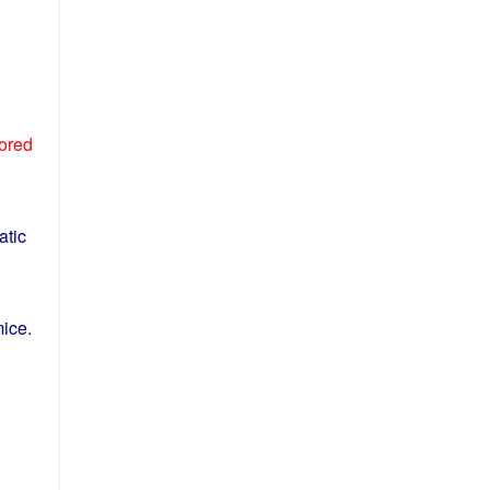
ored
tic
ice
.