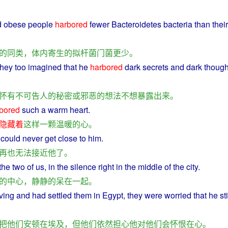
d
obese
people
harbored
fewer
Bacteroidetes
bacteria
than
their
的
同类
，
体内
寄生
的
拟
杆菌
门
菌
更
少
。
they
too
imagined
that
he
harbored
dark
secrets
and
dark
though
怀有
不可告人
的
秘密
或
邪恶
的
想法
不想
暴露
出来
。
bored
such
a
warm
heart
.
隐藏
着
这样
一
颗
温暖
的
心
。
could
never
get
close
to
him
.
再
也无法
接近
他
了
。
 the
two
of
us
,
in
the
silence
right
in the
middle
of the
city
.
的
中心
，
静静
的
呆
在
一起
。
ving
and
had
settled
them
in
Egypt
,
they
were
worried
that he
sti
把
他们
安顿
在
埃及
，
但
他们
依然
担心
他
对
他们
会
怀恨在心
。