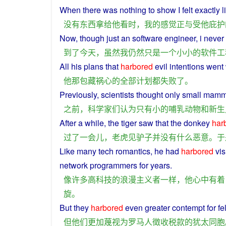
When
there
was
nothing
to
show
I
felt
exactly
l
没有
东西
拿给
他
看
时
，
我
的
感觉
正
与
受
他
庇护
Now,
though
just
an
software
engineer
,
i
never
到
了
今天
，
虽然
我
仍然
只是
一个
小小
的
软件
工
All
his
plans
that
harbored
evil intentions
went
他
那
包藏祸心
的
全部
计划
都
失败
了
。
Previously
,
scientists
thought
only
small
mamm
之前
，
科学家们
认为
只有
小
的
哺乳动物
和
新生
After a while, the
tiger
saw
that the
donkey
har
过
了
一会儿
，
老虎
见
驴子
并
没有
什么
恶意
。
于
Like
many
tech
romantics
,
he
had
harbored
vi
network
programmers
for
years
.
像
许多
高科技
的
浪漫主义
者
一样
，
他
心中
有着
旋
。
But
they
harbored
even
greater
contempt
for
fe
但
他们
更加
蔑视
为
罗马
人
徵
收
税款
的
犹太
同胞