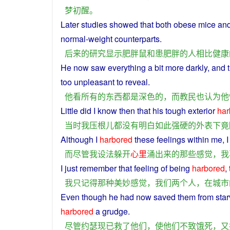
梦初醒
。
Later
studies
showed
that both
obese
mice
an
normal
-weight
counterparts
.
后来
的
研究
显示
肥胖
鼠
和
患
肥胖
的
人
相比
健康
He
now
saw
everything
a
bit more darkly,
and
too unpleasant
to
reveal
.
他
看
所有
的
东西
都
是
深色
的
，
而
教民
也
认为
他
Little
did
I
know
then
that his
tough
exterior
har
当时
我
压根儿
都
没有
明白
如此
强硬
的
外表
下
竟
Although
I
harbored
these
feelings
within me,
I
而
尽管
我
设法
躲开
心里
涌出
来
的
那些
感觉
，
我
I
just
remember
that
feeling
of being
harbored
,
我
只
记得
那种
美妙
感觉
，
我们
两个
人
，
在
城市
Even
though
he
had
now
saved
them
from
star
harbored
a grudge.
尽管
约瑟
现
已
救
了
他们
，
使
他们
不致
饿死
，
又