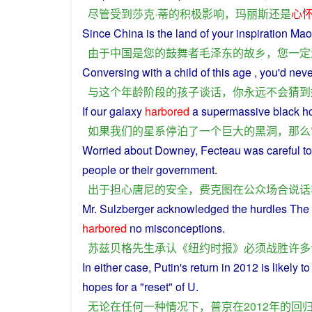
尽管
受到
莎克·蒂
的
积极
影响
，
玛丽斯
还
是
心
Since
China
is
the
land
of
your
inspiration
Mao
由于
中国
是
您
的
鼓舞
者
毛泽东
的
故乡
，
您
一定
Conversing
with
a
child
of
this
age
,
you
'd
neve
与
这个
年龄
阶段
的
孩子
谈话
，
你
永远不会
猜到
If
our
galaxy
harbored
a
supermassive black h
如果
我们
的
星系
停泊
了
一个
巨大
的
黑洞
，
那么
Worried
about
Downey
, Fecteau was
careful
t
people
or
their
government
.
出于
担心
唐尼
的
安全
，
费克图
在
公众场合
说话
Mr. Sulzberger
acknowledged
the
hurdles
The
harbored
no
misconceptions.
苏兹贝格
先生
承认
《
纽约时报
》
必须
战胜
许多
In
either
case
,
Putin
's
return
in
2012 is likely
to
hopes for
a
"
reset
"
of
U
.
无论
在
任何
一种
情况
下
，
普京
在
2012年
的
回