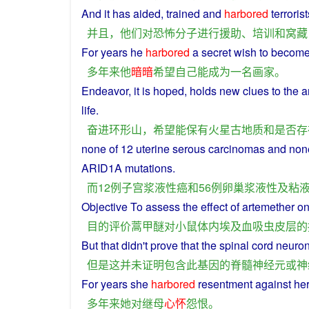
And
it
has aided,
trained
and
harbored
terrorist
并且
，
他们
对
恐怖分子
进行
援助
、
培训
和
窝藏
For
years
he
harbored
a secret
wish
to
becom
多年来
他
暗暗
希望
自己
能
成为
一名
画家
。
Endeavor, it is
hoped
,
holds
new
clues
to the
a
life
.
奋进
环形山
，
希望
能
保有
火星
古
地质
和
是否
存
none
of 12
uterine
serous
carcinomas
and
non
ARID1A
mutations
.
而
12
例
子宫
浆液性
癌
和
56
例
卵巢
浆液
性
及
粘
Objective
To
assess
the
effect
of
artemether
o
目的
评价
蒿甲醚
对
小鼠
体内
埃及
血吸虫
皮层
的
But
that didn't
prove
that the spinal cord
neuro
但是
这
并未
证明
包含
此
基因
的
脊髓
神经元
或
神
For
years
she
harbored
resentment
against
he
多年来
她
对
继母
心怀
怨恨
。