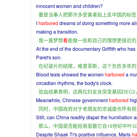
innocent
women
and
children
?
要是
当事人
把
那
许多
受害者
贴
上
反
中国
的
标签
I
harbored
dreams
of
doing
something
more
ali
making
a
transition
.
我
一直
梦想
着
能
做
一些
和
自己
的
理想
更
接近
的
At
the
end
of the
documentary
Griffith
who
has
Paret's
son
.
在
纪录片
的
结尾
，
格里菲斯
，
这个
负疚
多年
的
Blood tests
showed
the
women
harbored
a
mut
circadian
rhythms
, the
body
's
clock
.
验血
结果
表明
，
这
两
位
妇女
含
突变
基因
DEC2
Meanwhile
,
Chinese
government
harbored
hig
同时
，
中国
政府
对于
老朋友
的
忠诚
度
也
怀有
相
Still,
can
China
readily
dispel
the
humiliation
a
那么
，
中国
是否
能
轻易
驱散
它
自
19世纪
中叶
以
Despite
Shaak Ti's
positive
influence
, Maris
ha